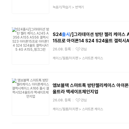
관심상품
상
녹음기/학습기
>
번역기
품
분
류
S24
출시
/]그라데이션 방탄 젤리 케이스 A
15프로 아이폰14 S24 S24울트 갤럭시A
26.08. 등록
관심
관심상품
상
케이스/필름/터치펜
>
스마트폰 케이스
품
분
류
엠보블랙 스마트톡 방탄젤리케이스 아이폰
울트라 맥세이프체인지업
26.08. 등록
관심
관심상품
상
케이스/필름/터치펜
>
스마트폰 케이스
품
분
류