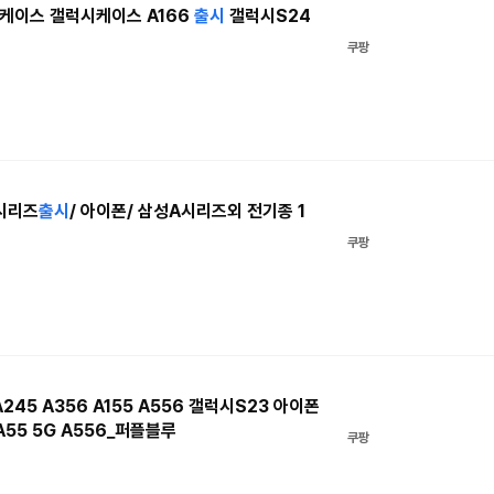
케이스 갤럭시케이스 A166
출시
갤럭시S24
쿠팡
시리즈
출시
/ 아이폰/ 삼성A시리즈외 전기종 1
쿠팡
245 A356 A155 A556 갤럭시S23 아이폰
A55 5G A556_퍼플블루
쿠팡