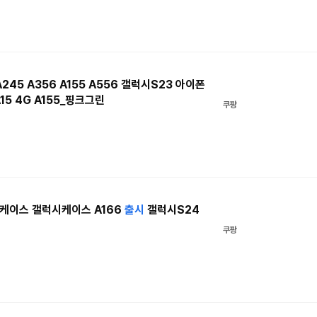
245 A356 A155 A556 갤럭시S23 아이폰
15 4G A155_핑크그린
쿠팡
케이스 갤럭시케이스 A166
출시
갤럭시S24
쿠팡