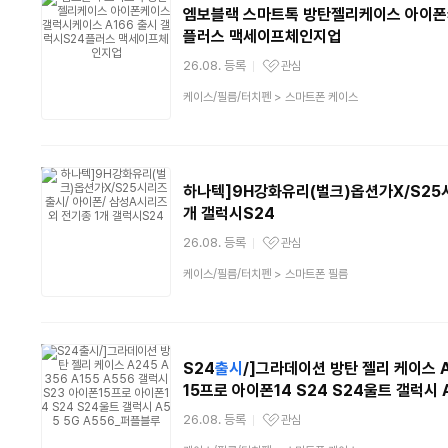
엠보블랙 스마트톡 방탄젤리케이스 아이폰
플러스 맥세이프체인지업
26.08. 등록
관심
관심상품
상
케이스/필름/터치펜
>
스마트폰 케이스
품
분
류
하나텍]9H강화유리(벌크)옵션가X/S25
개 갤럭시S24
26.08. 등록
관심
관심상품
상
케이스/필름/터치펜
>
스마트폰 필름
품
분
류
S24
출시
/]그라데이션 방탄 젤리 케이스 A
15프로 아이폰14 S24 S24울트 갤럭시 
26.08. 등록
관심
관심상품