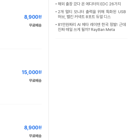
해외 출장 갔다 온 에디터의 EDC 26가지
2개 멀티 모니터 출력을 위해 특화된 USB
8,900
허브, 벨킨 커넥트 8포트 듀얼 디스
원
81만원짜리 AI 메타 레이밴 한국 정발! 근데
무료배송
진짜 매일 쓰게 될까? RayBan Meta
15,000
원
무료배송
8,900
원
무료배송