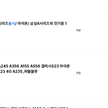
시리즈
출시
/ 아이폰/ 삼성A시리즈외 전기종 1
쿠팡
245 A356 A155 A556 갤럭시S23 아이폰
23 4G A235_퍼플블루
쿠팡