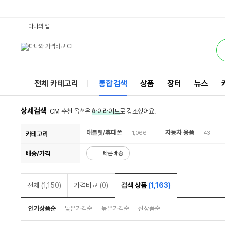
A24출시 : 다나와 통합검색
검색될 최소 가격 입력
검색될 최대 가격 입력
서비스
다나와 앱
전체 카테고리
통합검색
상품
장터
뉴스
상세검색
CM 추천 옵션은
하이라이트
로 강조했어요.
태블릿/휴대폰
자동차 용품
1,066
43
카테고리
배송/가격
빠른배송
전체
(1,150)
가격비교
(0)
검색 상품
(1,163)
인기상품순
낮은가격순
높은가격순
신상품순