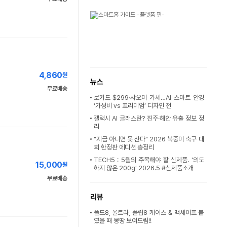
4,860
원
뉴스
무료배송
로키드 $299·샤오미 가세…AI 스마트 안경
‘가성비 vs 프리미엄’ 디자인 전
갤럭시 AI 글래스란? 진주·해안 유출 정보 정
리
"지금 아니면 못 산다" 2026 북중미 축구 대
회 한정판 에디션 총정리
TECH5 : 5월의 주목해야 할 신제품. '의도
15,000
원
하지 않은 200g' 2026.5 #신제품소개
무료배송
리뷰
폴드8, 울트라, 플립8 케이스 & 맥세이프 붙
였을 때 몽땅 보여드림!!