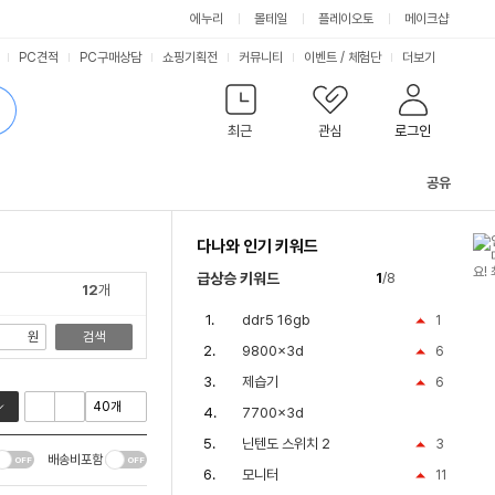
싫어요
좋아요
에누리
몰테일
플레이오토
메이크샵
PC견적
PC구매상담
쇼핑기획전
커뮤니티
이벤트
/
체험단
더보기
최근
관심
로그인
공유
관
련
다나와 인기 키워드
컨
텐
급상승 키워드
1
/8
츠
12
개
ddr5 16gb
1
원
검색
9800x3d
6
제습기
6
7700x3d
닌텐도 스위치 2
3
배송비포함
모니터
11