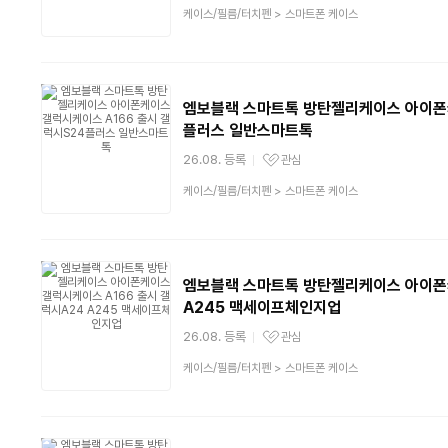
상
케이스/필름/터치펜
>
스마트폰 케이스
품
분
류
엠보블랙 스마트톡 방탄젤리케이스 아이폰
플러스 일반스마트톡
26.08. 등록
관심
관심상품
상
케이스/필름/터치펜
>
스마트폰 케이스
품
분
류
엠보블랙 스마트톡 방탄젤리케이스 아이폰
A245 맥세이프체인지업
26.08. 등록
관심
관심상품
상
케이스/필름/터치펜
>
스마트폰 케이스
품
분
류