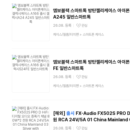
엠보블랙 스마트톡 방탄젤리케이스 아이폰
A245 일반스마트톡
26.08. 등록
관심
관심상품
상
케이스/필름/터치펜
>
스마트폰 케이스
품
분
류
엠보블랙 스마트톡 방탄젤리케이스 아이폰
FE 일반스마트톡
26.08. 등록
관심
관심상품
상
케이스/필름/터치펜
>
스마트폰 케이스
품
분
류
[해외]
출시
FX-Audio FX502S PRO
원 RCA 24V/5A 01 China Mainland 0
26.08. 등록
관심