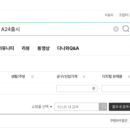
VS검색
개 담김
삭제
검색
자동차
조립PC
커뮤니티
리뷰
동영상
다나와Q&A
생활/주방
공구/산업기계
디지털 완제품
12
9
6
원
~
쇼핑몰 선택
결과 내 검색
쿠팡와우할인