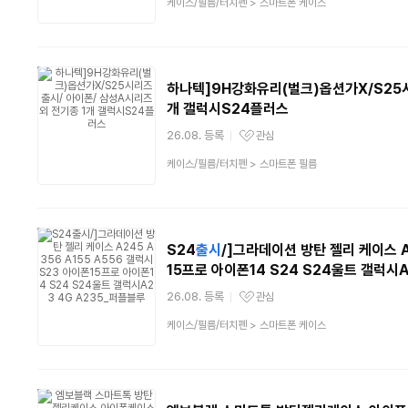
상
케이스/필름/터치펜
>
스마트폰 케이스
품
분
류
하나텍]9H강화유리(벌크)옵션가X/S25
개 갤럭시S24플러스
26.08. 등록
관심
관심상품
상
케이스/필름/터치펜
>
스마트폰 필름
품
분
류
S24
출시
/]그라데이션 방탄 젤리 케이스 A
15프로 아이폰14 S24 S24울트 갤럭시A
26.08. 등록
관심
관심상품
상
케이스/필름/터치펜
>
스마트폰 케이스
품
분
류