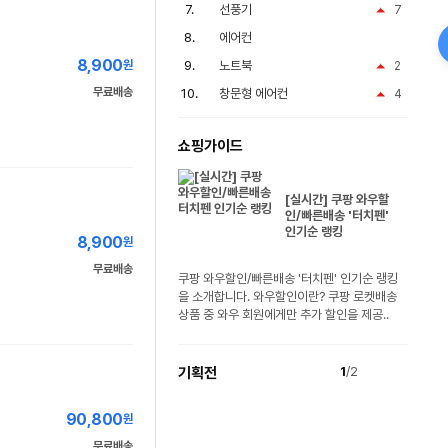
선풍기
7
에어컨
8,900
원
노트북
2
무료배송
창문형 에어컨
4
쇼핑가이드
[실시간] 쿠팡 와우할
인/빠른배송 '터치펜'
인기순 랭킹
8,900
원
무료배송
쿠팡 와우할인/빠른배송 '터치펜' 인기순 랭킹
을 소개합니다. 와우할인이란? 쿠팡 로켓배송
상품 중 와우 회원에게만 추가 할인을 제공..
기획전
1
/2
90,800
원
무료배송