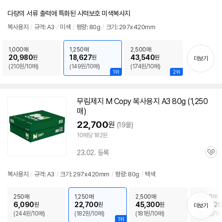
점
리
다량의 서류 출력에 특화된 시력보호 미색복사지
뷰
복사
용지
/
규격:
A3
/
미색
/
평량: 80g
/
크기: 297x420mm
1,000매
1,250매
2,500매
20,980
18,627
43,540
원
원
원
더보기
(210원/10매)
(149원/10매)
(174원/10매)
1위
2위
무림제지 M Copy
복사
용지
A3
80g (1,250
매)
22,700
원
(19몰)
10매당 182원
23.02. 등록
관
심
복사
용지
/
규격:
A3
/
크기: 297x420mm
/
평량: 80g
/
백색
250매
1,250매
2,500매
5,000매
6,090
22,700
45,300
101,02
원
원
원
더보기
(244원/10매)
(182원/10매)
(181원/10매)
(202원/10
1위