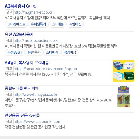
A3복사용지
G마켓
http://m.gmarket.co.kr
광고
A3복사용지 쇼핑에 집중! 최대 5% 적립에 무료반품까지, 꼭멤버십 혜택
G마켓베스트
슈퍼딜특가
스타배송
꼭멤버십
옥션
A3복사용지
http://mobile.auction.co.kr
광고
A3복사용지 꼭멤버십 월 이용료만큼 캐시보장! 쇼핑 5%적립&무료반품 혜택
옥션BEST
올킬 특가
스타배송
꼭멤버십
A4용지,복사용지 무료배송!
네이버페이 플러스
https://smartstore.naver.com/tspmall
광고
복사용지 전문몰 복사용지365 저렴한 가격, 전국 무료배송!
종합도매몰 팬시피아
http://www.fancypia.co.kr
광고
어린이 문구/완구/팬시/답례품/마켓데이/달란트시장 전문:상시 45-90%
초특가!
안전용품 전문 쇼핑몰
https://www.chaeumkr.com
광고
각종 건설현장 및 관급 공사현장 직납업체