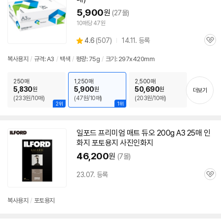
5,900
원
(27몰)
10매당 47원
상
4.6
(
507)
14.11. 등록
관
별
품
심
점
복사
용지
/
규격:
A3
/
백색
/
평량: 75g
/
크기: 297x420mm
리
뷰
250매
1,250매
2,500매
5,830
5,900
50,690
원
원
원
더보기
(233원/10매)
(47원/10매)
(203원/10매)
2위
1위
일포드 프리미엄 매트 듀오 200g
A3
25매 인
화지 포토
용지
사진인화지
46,200
원
(7몰)
23.07. 등록
관
심
복사
용지
/
포토
용지