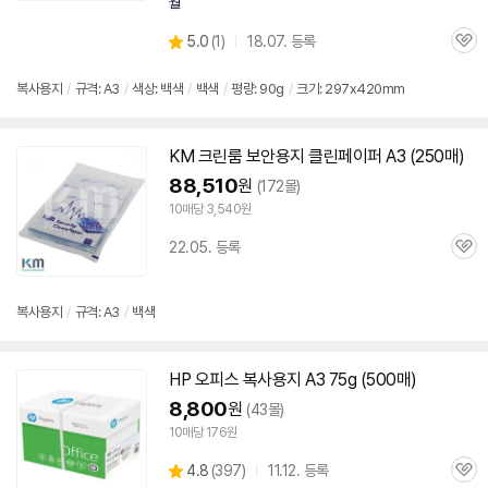
월
상
5.0
(
1)
18.07. 등록
관
별
품
심
점
리
복사
용지
/
규격:
A3
/
색상: 백색
/
백색
/
평량: 90g
/
크기: 297x420mm
뷰
KM 크린룸 보안
용지
클린페이퍼
A3
(250매)
88,510
원
(172몰)
10매당 3,540원
22.05. 등록
관
심
복사
용지
/
규격:
A3
/
백색
HP 오피스
복사
용지
A3
75g (500매)
8,800
원
(43몰)
10매당 176원
상
4.8
(
397)
11.12. 등록
관
별