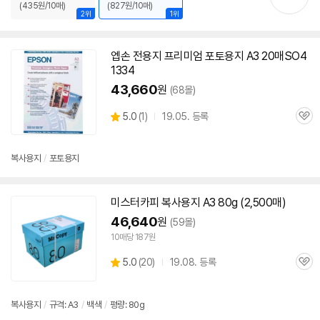
(435원/10매)
(827원/10매)
2위
1위
엡손 전용지 프리미엄 포토
용지
A3
20매SO4
1334
43,660
원
(68몰)
상
5.0
(
1)
19.05. 등록
관
별
품
심
점
리
복사
용지
/
포토
용지
뷰
미스터카피
복사
용지
A3
80g (2,500매)
46,640
원
(59몰)
10매당 187원
상
5.0
(
20)
19.08. 등록
관
별
품
심
점
리
복사
용지
/
규격:
A3
/
백색
/
평량: 80g
뷰