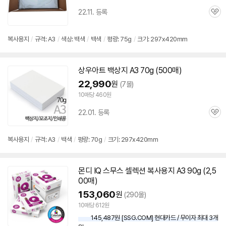
22.11. 등록
관
심
복사
용지
/
규격:
A3
/
색상: 백색
/
백색
/
평량: 75g
/
크기: 297x420mm
상우아트 백상지
A3
70g (500매)
22,990
원
(7몰)
10매당 460원
22.01. 등록
관
심
복사
용지
/
규격:
A3
/
백색
/
평량: 70g
/
크기: 297x420mm
몬디 IQ 스무스 셀렉션
복사
용지
A3
90g (2,5
00매)
153,060
원
(290몰)
10매당 612원
145,487원 [SSG.COM] 현대카드 / 무이자 최대 3개