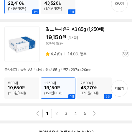
22,410
43,520
원
원
더보기
(179원/10매)
(174원/10매)
1위
2위
밀크
복사
용지
A3
85g (1,250매)
19,150
원
(47몰)
10매당 153원
상
4.4
(
9)
14.03. 등록
관
별
품
심
점
리
복사
용지
/
규격:
A3
/
백색
/
평량: 85g
/
크기: 297x420mm
뷰
500매
1,250매
2,500매
10,650
19,150
43,270
원
원
원
더보기
(213원/10매)
(153원/10매)
(173원/10매)
1위
2위
1
2
3
4
5