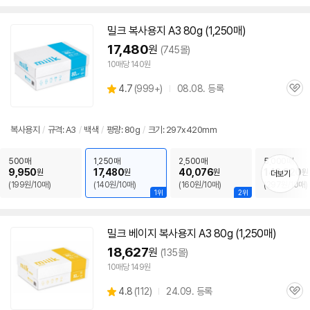
밀크
복사
용지
A3
80g (1,250매)
17,480
원
(745몰)
10매당 140원
상
4.7
(
999+)
08.08. 등록
관
별
품
심
점
리
복사
용지
/
규격:
A3
/
백색
/
평량: 80g
/
크기: 297x420mm
뷰
500매
1,250매
2,500매
5,000매
9,950
17,480
40,076
148,320
원
원
원
원
더보기
(199원/10매)
(140원/10매)
(160원/10매)
(297원/10매)
1위
2위
밀크 베이지
복사
용지
A3
80g (1,250매)
18,627
원
(135몰)
10매당 149원
상
4.8
(
112)
24.09. 등록
관
별
품
심