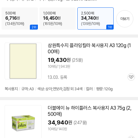
뷰
500매
1,000매
2,500매
6,716
16,450
34,740
원
원
원
더보기
(134원/10매)
(165원/10매)
(139원/10매)
2위
1위
삼원특수지 플라잉칼라
복사
용지
A3
120g (1
00매)
19,430
원
(25몰)
10매당 1,943원
13.03. 등록
관
심
복사
용지
/
규격:
A3
/
색상: 상아,연보라,검정 외 34색
/
컬러
/
평량: 120g
더블에이 뉴 하이플러스
복사
용지
A3
75g (2,
500매)
34,940
원
(247몰)
10매당 140원