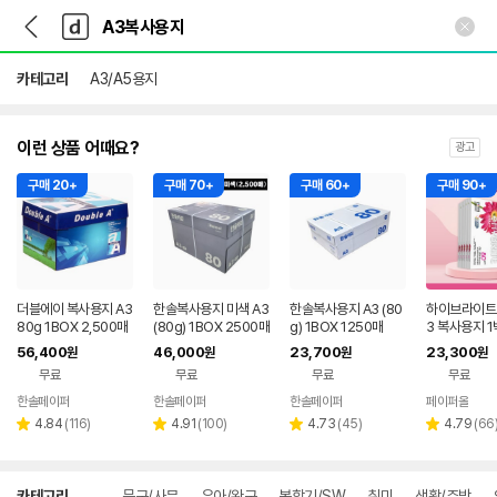
뒤
다
본문 바로가기
다
로
나
나
가
와
와
기
메
카테고리
A3/A5용지
인
이런 상품 어때요?
광고
구매 20+
구매 70+
구매 60+
구매 90+
더블에이 복사용지 A3
한솔복사용지 미색 A3
한솔복사용지 A3 (80
하이브라이트 
80g 1BOX 2,500매
(80g) 1BOX 2500매
g) 1BOX 1250매
3 복사용지 1
50매)
56,400
46,000
23,700
23,300
원
원
원
원
무료
무료
무료
무료
한솔페이퍼
한솔페이퍼
한솔페이퍼
페이퍼올
네이버
네이버
네이버
리
페이
리
페이
리
페이
리
4.84
(
116
)
4.91
(
100
)
4.73
(
45
)
4.79
(
66
별
별
별
별
뷰
뷰
뷰
뷰
점
점
점
점
수
수
수
수
상
카테고리
문구/사무
유아/완구
복합기/SW
취미
생활/주방