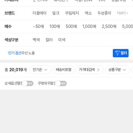
세
검
색
브랜드
더블에이
밀크
무림제지
엑소
두성종이
더보기
매수
~50매
100매
500매
1,000매
2,500매
5,00
색상구분
백색
컬러
미색
인기 옵션
우선 노출
필터
총
20,019
개
인기순
배송비포함
가격대검색
상품구분
상세옵션펼침
쿠팡와우할인