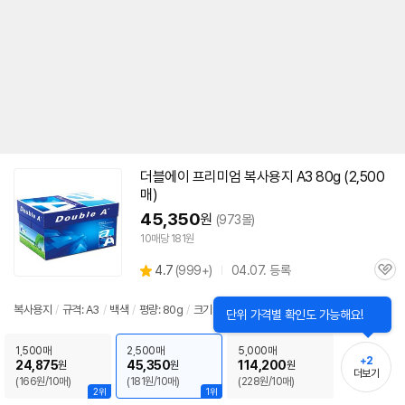
더블에이 프리미엄
복사
용지
A3
80g (2,500
매)
45,350
원
(973몰)
10매당 181원
상
4.7
(
999+)
04.07. 등록
관
별
품
심
점
리
복사
용지
/
규격:
A3
/
백색
/
평량: 80g
/
크기: 297x420mm
뷰
1,500매
2,500매
5,000매
+2
24,875
45,350
114,200
원
원
원
더보기
(166원/10매)
(181원/10매)
(228원/10매)
2위
1위