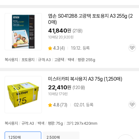
엡손 S041288 고광택 포토
용지
A3
255g (2
0매)
41,840
원
(21몰)
10매당 20,920원
상
4.3
(
4)
19.12. 등록
관
별
품
심
점
복사
용지
/
포토
용지
/
규격:
A3
/
고광택
/
백색
/
평량: 255g
리
뷰
미스터카피
복사
용지
A3
75g (1,250매)
22,410
원
(120몰)
10매당 179원
상
4.8
(
73)
02.01. 등록
관
별
품
심
점
리
복사
용지
/
규격:
A3
/
백색
/
평량: 75g
/
크기: 297x420mm
뷰
1,250매
2,500매