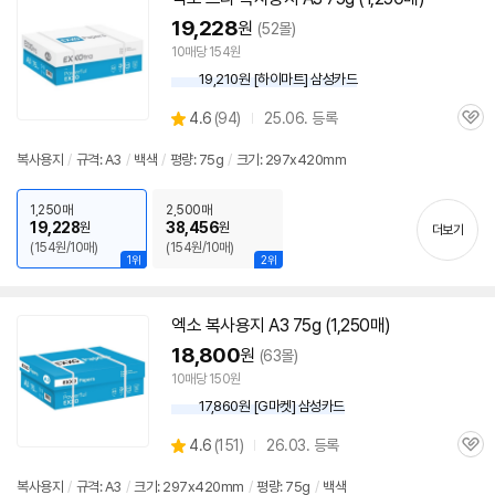
19,228
원
(52몰)
10매당 154원
19,210원 [하이마트] 삼성카드
상
4.6
(
94)
25.06. 등록
관
별
품
심
점
복사
용지
/
규격:
A3
/
백색
/
평량: 75g
/
크기: 297x420mm
리
뷰
1,250매
2,500매
19,228
38,456
원
원
더보기
(154원/10매)
(154원/10매)
1위
2위
엑소
복사
용지
A3
75g (1,250매)
18,800
원
(63몰)
10매당 150원
17,860원 [G마켓] 삼성카드
상
4.6
(
151)
26.03. 등록
관
별
품
심
점
복사
용지
/
규격:
A3
/
크기: 297x420mm
/
평량: 75g
/
백색
리