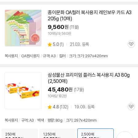
종이문화 OA컬러
복사
용지
레인보우 카드
A3
205g (10매)
9,560
원
(11몰)
10매당 9,560원
상
5.0
(
1)
21.03. 등록
관
별
품
심
점
복사
용지
/
OA팬시
용지
/
규격:
A3
/
컬러
/
크기: 크기: 297x420mm
리
뷰
삼성물산 프리미엄 플러스
복사
용지
A3
80g
(2,500매)
45,480
원
(17몰)
10매당 182원
상
4.8
(
132)
19.09. 등록
관
별
품
심
점
리
복사
용지
/
규격:
A3
/
백색
/
평량: 80g
/
크기: 297x420mm
뷰
250매
1,250매
2,500매