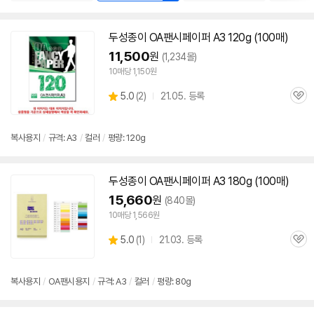
두성종이 OA팬시페이퍼
A3
120g (100매)
11,500
원
(1,234몰)
10매당 1,150원
상
5.0
(
2)
21.05. 등록
관
별
품
심
점
리
복사
용지
/
규격:
A3
/
컬러
/
평량: 120g
뷰
두성종이 OA팬시페이퍼
A3
180g (100매)
15,660
원
(840몰)
10매당 1,566원
상
5.0
(
1)
21.03. 등록
관
별
품
심
점
리
복사
용지
/
OA팬시
용지
/
규격:
A3
/
컬러
/
평량: 80g
뷰