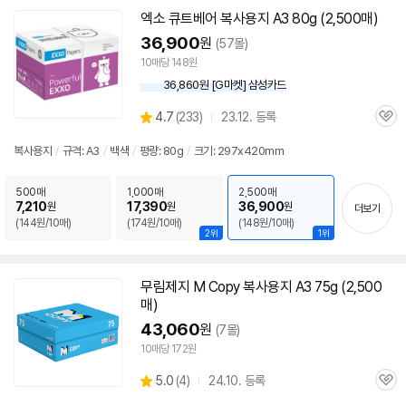
엑소 큐트베어
복사
용지
A3
80g (2,500매)
36,900
원
(57몰)
10매당 148원
36,860원 [G마켓] 삼성카드
상
4.7
(
233)
23.12. 등록
관
별
세부정보 열기/접기
품
심
점
복사
용지
/
규격:
A3
/
백색
/
평량: 80g
/
크기: 297x420mm
리
뷰
500매
1,000매
2,500매
7,210
17,390
36,900
원
원
원
더보기
(144원/10매)
(174원/10매)
(148원/10매)
2위
1위
무림제지 M Copy
복사
용지
A3
75g (2,500
매)
43,060
원
(7몰)
10매당 172원
상
5.0
(
4)
24.10. 등록
관
별
품
심