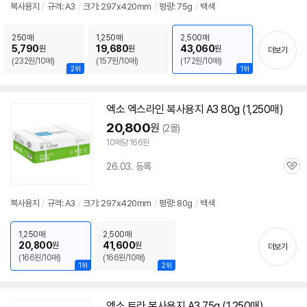
점
복사
용지
/
규격:
A3
/
크기: 297x420mm
/
평량: 75g
/
백색
리
뷰
250매
1,250매
2,500매
5,790
19,680
43,060
원
원
원
더보기
(232원/10매)
(157원/10매)
(172원/10매)
2위
1위
엑소 엑스라인
복사
용지
A3
80g (1,250매)
20,800
원
(2몰)
10매당 166원
26.03. 등록
관
심
복사
용지
/
규격:
A3
/
크기: 297x420mm
/
평량: 80g
/
백색
1,250매
2,500매
20,800
41,600
원
원
더보기
(166원/10매)
(166원/10매)
1위
2위
엑소 트라
복사
용지
A3
75g (1,250매)