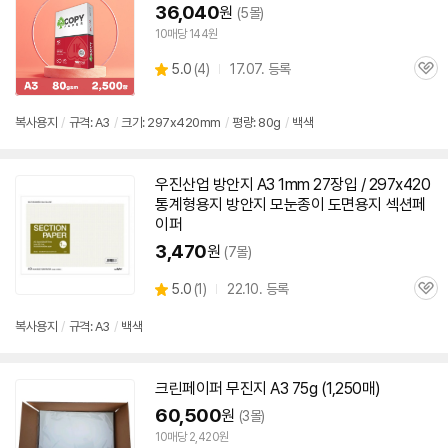
36,040
원
(5몰)
10매당 144원
상
5.0
(
4)
17.07. 등록
관
별
품
심
점
리
복사
용지
/
규격:
A3
/
크기: 297x420mm
/
평량: 80g
/
백색
뷰
우진산업 방안지
A3
1mm 27장입 / 297x420
통계형
용지
방안지 모눈종이 도면용지 섹션페
이퍼
3,470
원
(7몰)
상
5.0
(
1)
22.10. 등록
관
별
품
심
점
복사
용지
/
규격:
A3
/
백색
리
뷰
크린페이퍼 무진지
A3
75g (1,250매)
60,500
원
(3몰)
10매당 2,420원