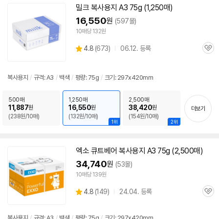
밀크
복사
용지
A3
75g (1,250매)
16,550
원
(597몰)
10매당 132원
상
4.8
(
673)
06.12. 등록
관
별
품
심
점
리
복사
용지
/
규격:
A3
/
백색
/
평량: 75g
/
크기: 297x420mm
뷰
500매
1,250매
2,500매
11,887
16,550
38,420
원
원
원
더보기
(238원/10매)
(132원/10매)
(154원/10매)
1위
2위
엑소 큐트베어
복사
용지
A3
75g (2,500매)
34,740
원
(53몰)
10매당 139원
상
4.8
(
149)
24.04. 등록
관
별
품
심
점
리
복사
용지
/
규격:
A3
/
백색
/
평량: 75g
/
크기: 297x420mm