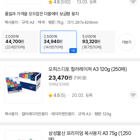
상
4.8
(
592)
13.03. 등록
관
별
품
심
점
품질과 가격을 모두잡은 더블에이 보급형 용지
리
뷰
복사
용지
/
규격:
A3
/
백색
/
평량: 75g
/
크기: 297x420mm
2,000매
2,500매
5,000매
44,700
34,940
93,320
원
원
원
더보기
(224원/10매)
(140원/10매)
(187원/10매)
1위
오피스디포 컬러레이져
A3
120g (250매)
23,470
원
(196몰)
10매당 939원
상
4.6
(
5)
20.03. 등록
관
별
품
심
점
리
복사
용지
/
컬러레이저전용지
/
레이저젯전용지
/
규격:
A3
/
평량: 120g
뷰
삼성물산 프리미엄
복사
용지
A3
75g (1,250
매)