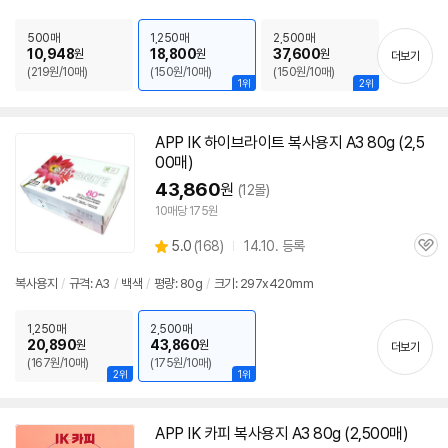
뷰
500매
1,250매
2,500매
10,948
18,800
37,600
원
원
원
더보기
(219원/10매)
(150원/10매)
(150원/10매)
1위
2위
APP IK 하이브라이트
복사
용지
A3
80g (2,5
00매)
43,860
원
(12몰)
10매당 175원
상
5.0
(
168)
14.10. 등록
관
별
품
심
점
복사
용지
/
규격:
A3
/
백색
/
평량: 80g
/
크기: 297x420mm
리
뷰
1,250매
2,500매
20,890
43,860
원
원
더보기
(167원/10매)
(175원/10매)
2위
1위
APP IK 카피
복사
용지
A3
80g (2,500매)