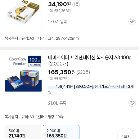
34,190
원
(1몰)
10매당 1,368원
17.07. 등록
관
심
복사
용지
/
규격:
A3
/
백색
/
크기: 297x420mm
네비게이터 프리젠테이션
복사
용지
A3
100g
(2,000매)
165,350
원
(230몰)
10매당 827원
158,441원 [SSG.COM] 현대카드 / 무이자 최대 3개
월
21.01. 등록
관
심
복사
용지
/
규격:
A3
/
컬러
/
평량: 100g
500매
2,000매
21,740
165,350
원
원
더보기