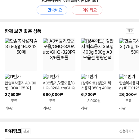
'A3복사용지' 검색결과 어떠셨나요?
만족해요
아쉬워요
함께 보면 좋은 상품
광고
한솔복사용지 A3 (80
A3코팅기/2종모음/G
[상우아트] 갱판지 박
한솔복사용지 A
g) 1BOX 1250매
HQ-320Auto/GHQ
스용지 350g 400g
g) 1BOX 1
-320PR3/6롤/6롤
500g A3 모음전 평량
27,500
660,000
6,700
26,300
원
원
원
원
선택
무료
무료
3,000원
무료
리뷰
2
리뷰
2
리뷰
1
리뷰
1
파워링크
광고
신청하기