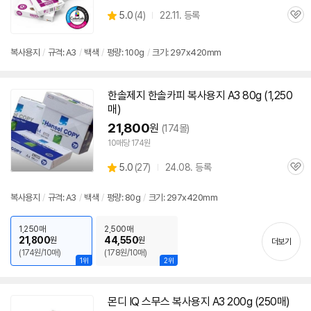
상
5.0
(
4)
22.11. 등록
관
별
품
심
점
리
복사
용지
/
규격:
A3
/
백색
/
평량: 100g
/
크기: 297x420mm
뷰
한솔제지 한솔카피
복사
용지
A3
80g (1,250
매)
21,800
원
(174몰)
10매당 174원
상
5.0
(
27)
24.08. 등록
관
별
품
심
점
리
복사
용지
/
규격:
A3
/
백색
/
평량: 80g
/
크기: 297x420mm
뷰
1,250매
2,500매
21,800
44,550
원
원
더보기
(174원/10매)
(178원/10매)
1위
2위
몬디 IQ 스무스
복사
용지
A3
200g (250매)