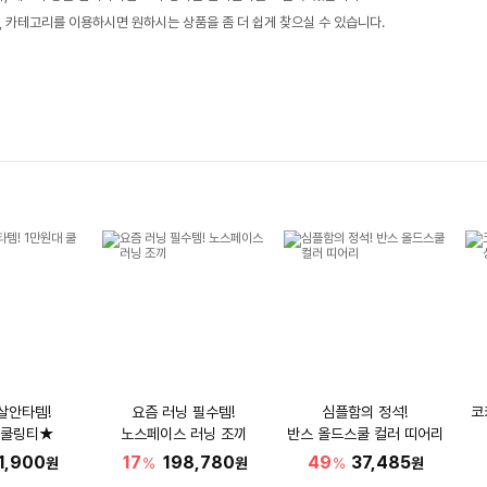
, 카테고리를 이용하시면 원하시는 상품을 좀 더 쉽게 찾으실 수 있습니다.
살안타템!
요즘 러닝 필수템!
심플함의 정석!
코
 쿨링티★
노스페이스 러닝 조끼
반스 올드스쿨 컬러 띠어리
1,900
17
198,780
49
37,485
원
%
원
%
원