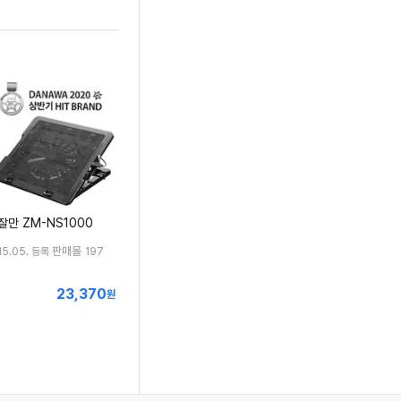
잘만 ZM-NS1000
판매몰
15.05. 등록
197
23,370
최
원
저
가