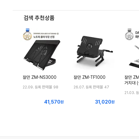
검색 추천상품
잘만 ZM-NS3000
잘만 ZM-TF1000
잘만 ZM
거치대 (
판매몰
판매몰
22.09. 등록
98
26.07. 등록
47
21.03. 
41,570
31,020
최
최
원
원
저
저
가
가