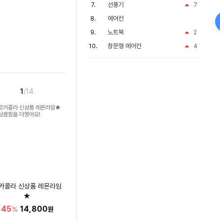
선풍기
7
에어컨
노트북
2
창문형 에어컨
4
1
/14
카콜라 신상품 레몬라임
★
상큼함을 더했어요!
45
14,800
%
원