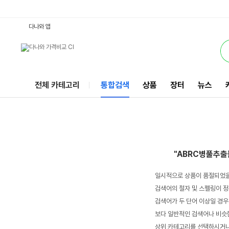
ABRC병풀추출물30ML : 다나와 통합검색
서비스
다나와 앱
전체 카테고리
통합검색
상품
장터
뉴스
"ABRC병풀추출
일시적으로 상품이 품절되었을
검색어의 철자 및 스펠링이 정
검색어가 두 단어 이상일 경우
보다 일반적인 검색어나 비슷한
상위 카테고리를 선택하시거나,