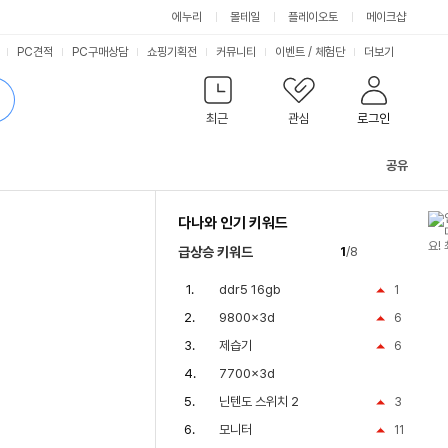
에누리
몰테일
플레이오토
메이크샵
PC견적
PC구매상담
쇼핑기획전
커뮤니티
이벤트
/
체험단
더보기
최근
관심
로그인
공유
관
련
다나와 인기 키워드
컨
텐
급상승 키워드
1
/8
츠
ddr5 16gb
1
9800x3d
6
제습기
6
7700x3d
닌텐도 스위치 2
3
모니터
11