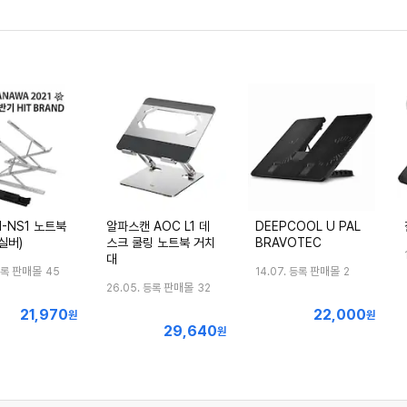
-NS1 노트북
알파스캔 AOC L1 데
DEEPCOOL U PAL
실버)
스크 쿨링 노트북 거치
BRAVOTEC
대
판매몰
판매몰
등록
45
14.07. 등록
2
판매몰
26.05. 등록
32
21,970
22,000
최
최
원
원
29,640
최
저
원
저
저
가
가
가