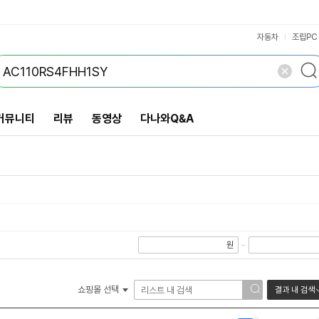
VS검색
개 담김
삭제
검색
닫기
닫기
자동차
조립PC
커뮤니티
리뷰
동영상
다나와Q&A
원
~
쇼핑몰 선택
결과 내 검색