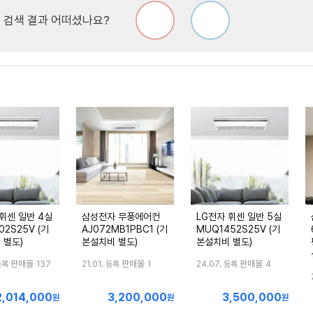
'
검색 결과 어떠셨나요?
휘센 일반 4실
삼성전자 무풍에어컨
LG전자 휘센 일반 5실
02S25V (기
AJ072MB1PBC1 (기
MUQ1452S25V (기
 별도)
본설치비 별도)
본설치비 별도)
판매몰
판매몰
판매몰
등록
137
21.01. 등록
1
24.07. 등록
4
2,014,000
3,200,000
3,500,000
최
최
최
원
원
원
저
저
저