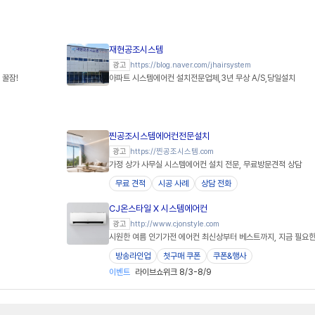
재현공조시스템
https://blog.naver.com/jhairsystem
광고
 꿀잠!
아파트 시스템에어컨 설치전문업체,3년 무상 A/S,당일설치
찐공조시스템에어컨전문설치
https://찐공조시스템.com
광고
가정 상가 사무실 시스템에어컨 설치 전문, 무료방문견적 상담
무료 견적
시공 사례
상담 전화
CJ온스타일 X 시스템에어컨
http://www.cjonstyle.com
광고
시원한 여름 인기가전 에어컨 최신상부터 베스트까지, 지금 필요한
방송라인업
첫구매 쿠폰
쿠폰&행사
이벤트
라이브쇼위크 8/3-8/9