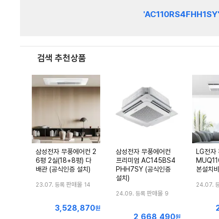
'AC110RS4FHH1SY
검색 추천상품
삼성전자 무풍에어컨 2
삼성전자 무풍에어컨
LG전자 
6평 2실(18+8평) 다
프리미엄 AC145BS4
MUQ11
배관 (공식인증 설치)
PHH7SY (공식인증
본설치비
설치)
판매몰
23.07. 등록
14
24.07. 
판매몰
24.09. 등록
9
3,528,870
최
원
2,668,490
최
저
원