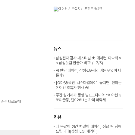
뉴스
삼성전자 감사 페스티벌 ★ 에어컨, 다나와 v
s 삼성닷컴 환급가 비교! (~7/5)
AI 만난 에어컨, 삼성·LG·캐리어는 무엇이 다
른가?
[G마켓/옥션 빅스마일데이] 놓치면 안되는
에어컨 초특가 행사 중!
주간 실거래가 동향 발표…다나와 “에어컨 3
8% 급등, 갤S26U는 가격 하락세
 순간 바로도착!
리뷰
다 똑같이 생긴 벽걸이 에어컨, 정답 딱 정해
드립니다!(삼성, LG, 캐리어)