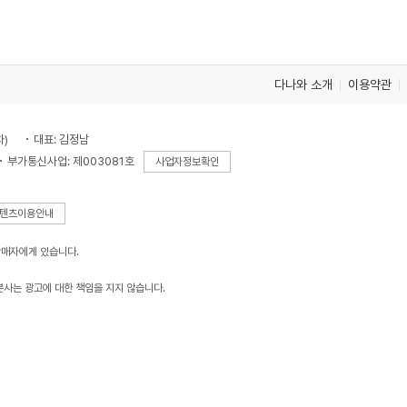
가
가
가
다나와 소개
이용약관
차)
대표: 김정남
부가통신사업: 제003081호
사업자정보확인
텐츠이용안내
판매자에게 있습니다.
본사는 광고에 대한 책임을 지지 않습니다.