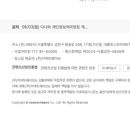
저
가
가
공지
08/03(월) 다나와 개인정보처리방침 개정 안내
주소 (우) 08510 서울특별시 금천구 벚꽃로 298, 17층(가산동, 대륭포스트타워6
사업자번호: 117-81-40065
통신판매업: 제2024-서울금천-0848호
호스팅 제공자: (주)커넥트웨이브
콘텐츠산업진흥법
콘텐츠산업 진흥법에 의한 콘텐츠 보호
자세히보기
콘
(주)커넥트웨이브는 상품판매와 직접적인 관련이 없으며, 모든 상거래의 책임은 구매자와 
이에 대해 (주)커넥트웨이브는 일체의 책임을 지지 않습니다.
본사에 등록된 모든 광고와 저작권 및 법적책임은 자료제공사 (또는 글쓴이)에게 있으므로 
Copyright ©
connectwave
Co., Ltd. All Rights Reserved.