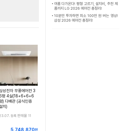
여름 다가온다! 평형 고르기, 설치비, 추천 제
품까지 LG 2026 에어컨 총정리!
10분만 투자하면 최소 100만 원 버는 영상!
삼성 2026 에어컨 총정리!
삼성전자 무풍에어컨 3
6평 4실(18+6+6+6
평) 다배관 (공식인증
설치)
판매몰
23.07. 등록
11
5,748,870
최
원