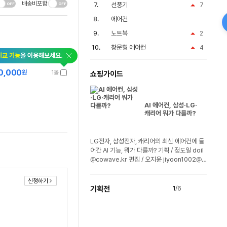
배송비포함
선풍기
7
에어컨
노트북
2
창문형 에어컨
4
비교 기능
을 이용해보세요.
0,000
원
1몰
쇼핑가이드
AI 에어컨, 삼성·LG·
캐리어 뭐가 다를까?
LG전자, 삼성전자, 캐리어의 최신 에어컨에 들
어간 AI 기능, 뭐가 다를까? 기획 / 정도일 doil
@cowave.kr 편집 / 오지윤 jiyoon1002@c
owave.kr (c) 비..
신청하기
기획전
1
/6