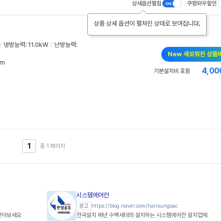
상세옵션펼침
쿠팡와우할인
상품 상세 옵션이 펼쳐진 상태로 보여집니다.
/
냉방능력
:
11.0kW
/
난방능력
:
New 새로워진 상품
mm
4,00
기본설치비 포함
1
총 1
페이지
시스템에어컨
https://blog.naver.com/hansungsac
광고
받아보세요
전국설치 매년 수백세대의 설치하는 시스템에어컨 설치업체