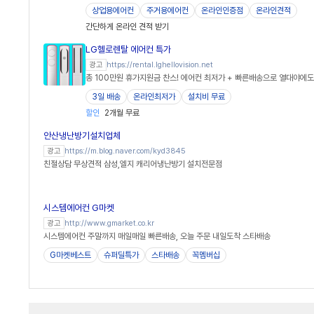
상업용에어컨
주거용에어컨
온라인인증점
온라인견적
간단하게 온라인 견적 받기
LG헬로렌탈 에어컨 특가
https://rental.lghellovision.net
광고
총 100만원 휴가지원금 찬스! 에어컨 최저가 + 빠른배송으로 열대야에도
3일 배송
온라인최저가
설치비 무료
할인
2개월 무료
안산냉난방기설치업체
https://m.blog.naver.com/kyd3845
광고
친절상담 무상견적 삼성,엘지 캐리어냉난방기 설치전문점
시스템에어컨 G마켓
http://www.gmarket.co.kr
광고
시스템에어컨 주말까지 매일매일 빠른배송, 오늘 주문 내일도착 스타배송
G마켓베스트
슈퍼딜특가
스타배송
꼭멤버십