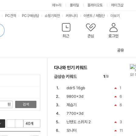
싫어요
좋아요
에누리
몰테일
플레이오토
메이크샵
PC견적
PC구매상담
쇼핑기획전
커뮤니티
이벤트
/
체험단
더보기
최근
관심
로그인
공유
관
련
다나와 인기 키워드
컨
텐
급상승 키워드
1
/8
츠
ddr5 16gb
1
9800x3d
6
원
검색
제습기
6
7700x3d
닌텐도 스위치 2
3
모니터
11