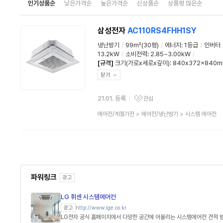
인기상품순
낮은가격순
높은가격순
신상품순
상품평 많은순
삼성전자
AC110RS4FHH1SY
냉난방기
/
99㎡(30평)
/
에너지
:
1등급
/
인버터
13.2kW
/
소비전력
:
2.85~3.00kW
/
[규격]
크기(가로x세로x깊이): 840x372x840
닫기
21.01. 등록
관심
관심상품
상
에어컨/계절가전
>
에어컨/냉난방기
>
시스템 에어컨
품
분
류
파워링크
광고
LG 휘센 시스템에어컨
http://www.lge.co.kr
광고
LG전자 공식 홈페이지에서 다양한 공간에 어울리는 시스템에어컨 견적 