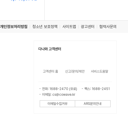
저
가
개인정보처리방침
청소년 보호정책
사이트맵
광고센터
협력사문의
다나와 고객센터
고객센터 홈
신고/문의/제안
서비스도움말
전화: 1688-2470 (유료)
팩스: 1688-2451
이메일: cs@cowave.kr
이메일수집거부
ARS문의안내