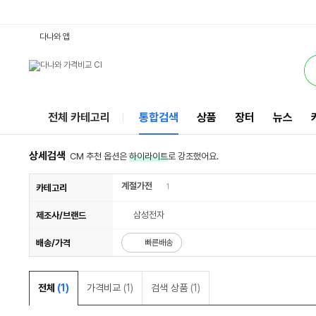
AC110RS4FHH1SY : 다나와 통합검색
검색될 최소 가격 입력
검색될 최대 가격 입력
서비스
다나와 앱
전체 카테고리
통합검색
상품
장터
뉴스
상세검색
CM 추천 옵션은
하이라이트
로 강조했어요.
계절가전
1
카테고리
삼성전자
제조사/브랜드
배송/가격
빠른배송
전체
(1)
가격비교
(1)
검색 상품
(1)