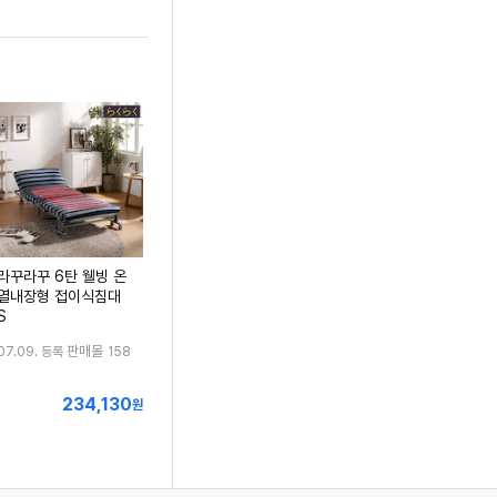
라꾸라꾸 6탄 웰빙 온
열내장형 접이식침대
S
판매몰
07.09. 등록
158
234,130
최
원
저
가