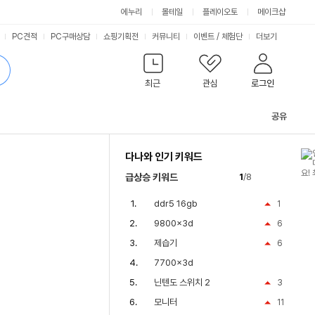
에누리
몰테일
플레이오토
메이크샵
PC견적
PC구매상담
쇼핑기획전
커뮤니티
이벤트
/
체험단
더보기
최근
관심
로그인
공유
관
련
다나와 인기 키워드
컨
텐
급상승 키워드
1
/8
츠
ddr5 16gb
1
9800x3d
6
제습기
6
7700x3d
닌텐도 스위치 2
3
모니터
11