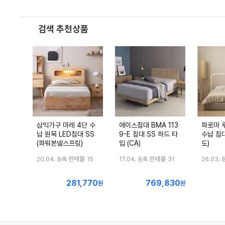
검색 추천상품
삼익가구 마레 4단 수
에이스침대 BMA 113
파로마 
납 원목 LED침대 SS
9-E 침대 SS 하드 타
수납 침대
(파워본넬스프링)
입 (CA)
도)
판매몰
판매몰
20.04. 등록
15
17.04. 등록
31
26.03. 
281,770
769,830
최
최
원
원
저
저
가
가