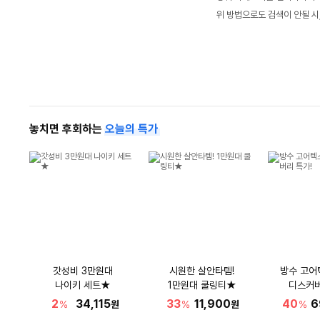
위 방법으로도 검색이 안될 시
놓치면 후회하는
오늘의 특가
갓성비 3만원대
시원한 살안타템!
방수 고어
나이키 세트★
1만원대 쿨링티★
디스커버
2
34,115
33
11,900
40
6
%
원
%
원
%