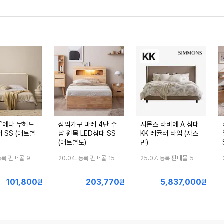
루에다 무헤드
삼익가구 마레 4단 수
시몬스 라비에 A 침대
 SS (매트별
납 원목 LED침대 SS
KK 레귤러 타입 (자스
(매트별도)
민)
판매몰
판매몰
판매몰
등록
9
20.04. 등록
15
25.07. 등록
5
101,800
203,770
5,837,000
최
최
최
원
원
원
저
저
저
가
가
가