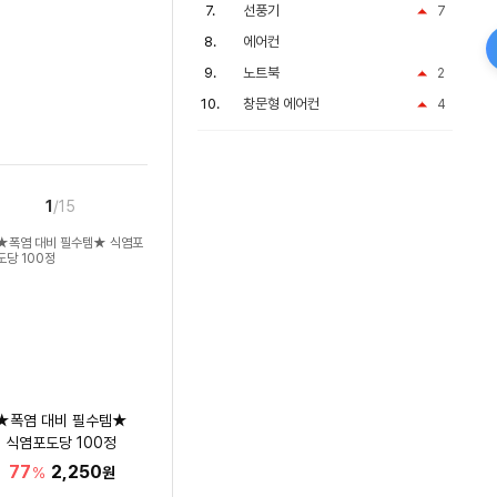
선풍기
7
에어컨
노트북
2
창문형 에어컨
4
1
/15
★폭염 대비 필수템★
식염포도당 100정
77
2,250
%
원