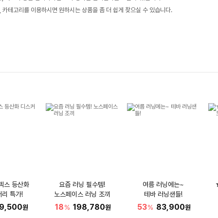
, 카테고리를 이용하시면 원하시는 상품을 좀 더 쉽게 찾으실 수 있습니다.
텍스 등산화
요즘 러닝 필수템!
여름 러닝에는~
리 특가!
노스페이스 러닝 조끼
테바 러닝샌들!
9,500
18
198,780
53
83,900
원
%
원
%
원