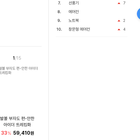
선풍기
7
에어컨
노트북
2
창문형 에어컨
4
1
/15
발볼 부자도 편-안한
아이더 트레킹화
33
59,410
%
원