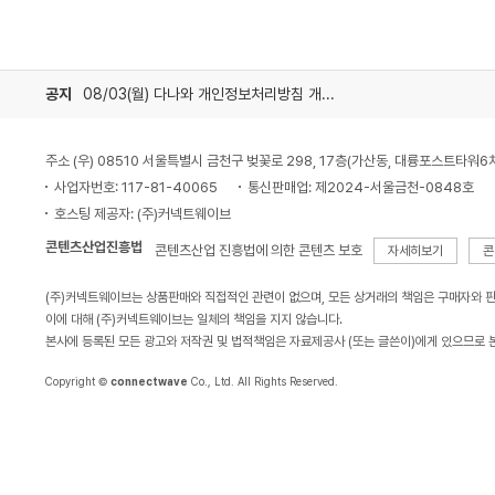
공지
08/03(월) 다나와 개인정보처리방침 개정 안내
주소 (우) 08510 서울특별시 금천구 벚꽃로 298, 17층(가산동, 대륭포스트타워6
사업자번호: 117-81-40065
통신판매업: 제2024-서울금천-0848호
호스팅 제공자: (주)커넥트웨이브
콘텐츠산업진흥법
콘텐츠산업 진흥법에 의한 콘텐츠 보호
자세히보기
콘
(주)커넥트웨이브는 상품판매와 직접적인 관련이 없으며, 모든 상거래의 책임은 구매자와 
이에 대해 (주)커넥트웨이브는 일체의 책임을 지지 않습니다.
본사에 등록된 모든 광고와 저작권 및 법적책임은 자료제공사 (또는 글쓴이)에게 있으므로 
Copyright ©
connectwave
Co., Ltd. All Rights Reserved.