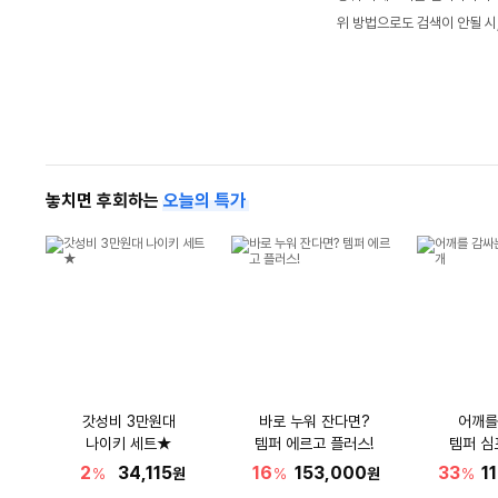
위 방법으로도 검색이 안될 시
놓치면 후회하는
오늘의 특가
갓성비 3만원대
바로 누워 잔다면?
어깨를
나이키 세트★
템퍼 에르고 플러스!
템퍼 심
2
34,115
16
153,000
33
1
%
원
%
원
%