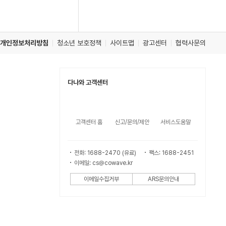
개인정보처리방침
청소년 보호정책
사이트맵
광고센터
협력사문의
다나와 고객센터
고객센터 홈
신고/문의/제안
서비스도움말
전화: 1688-2470 (유료)
팩스: 1688-2451
이메일: cs@cowave.kr
이메일수집거부
ARS문의안내