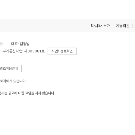
다나와 소개
이용약관
차)
대표: 김정남
부가통신사업: 제003081호
사업자정보확인
텐츠이용안내
판매자에게 있습니다.
본사는 광고에 대한 책임을 지지 않습니다.