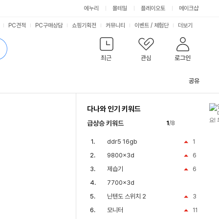
에누리
몰테일
플레이오토
메이크샵
PC견적
PC구매상담
쇼핑기획전
커뮤니티
이벤트
/
체험단
더보기
최근
관심
로그인
공유
관
련
다나와 인기 키워드
컨
텐
급상승 키워드
1
/8
츠
ddr5 16gb
1
9800x3d
6
제습기
6
7700x3d
닌텐도 스위치 2
3
모니터
11