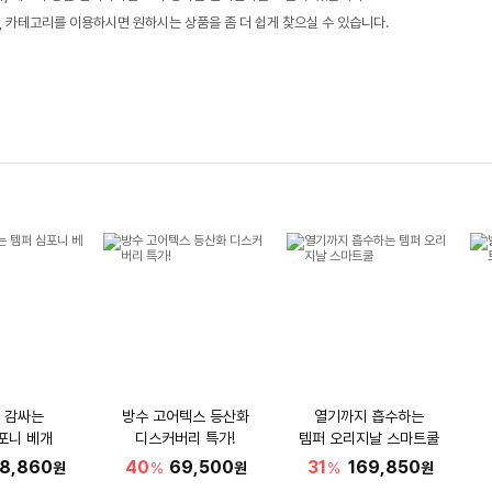
, 카테고리를 이용하시면 원하시는 상품을 좀 더 쉽게 찾으실 수 있습니다.
 감싸는
방수 고어텍스 등산화
열기까지 흡수하는
포니 베개
디스커버리 특가!
템퍼 오리지날 스마트쿨
18,860
40
69,500
31
169,850
원
%
원
%
원