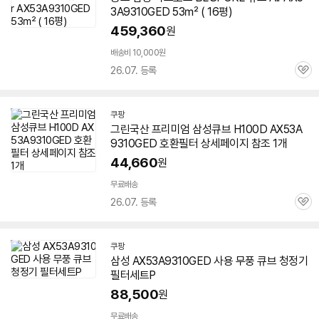
3A9310GED
53㎡ ( 16평)
459,360
원
배송비 10,000원
26.07. 등록
관
심
쿠팡
그린국산 프리미엄 삼성큐브 H100D
AX53A
9310GED
호환필터 상세페이지 참조 1개
44,660
원
무료배송
26.07. 등록
관
심
쿠팡
삼성
AX53A9310GED
사용 무풍 큐브 청정기
필터세트P
88,500
원
무료배송