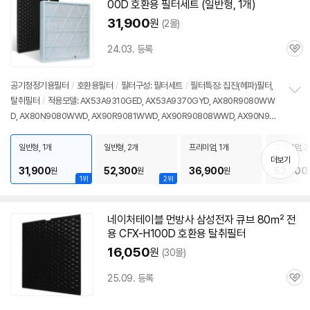
00D 호환용 필터세트 (일반형, 1개)
31,900
원
(2몰)
24.03. 등록
관
심
공기청정기용필터
/
호환용필터
/
필터구성: 필터세트
/
필터특징: 집진(헤파)필터,
탈취필터
/
적용모델: AX53A9310GED, AX53A9370GYD, AX80R9080WW
정
D, AX80N9080WWD, AX90R9081WWD, AX90R90808WWD, AX90N90
보
펼
81WWD, AX94T9320WWD, AX100N9080WD, AX106A9910ED, AX106A
치
9913ED, AX100N9080WD, AX106A9971ND 등
일반형, 1개
일반형, 2개
프리미엄, 1개
프리미엄, 2
기
더보기
31,900
52,300
36,900
53,300
원
원
원
1위
2위
네이처테이블 먼방사 삼성전자 큐브 80㎡ 전
용 CFX-H100D 호환용 탈취필터
16,050
원
(30몰)
25.09. 등록
관
심