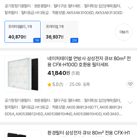
공기청정기용필터
/
호환용필터
/
필터구성: 필터세트
/
필터특징: 집진(헤파)필터,
탈취필터
/
필터등급: H13등급
/
적용모델: AX53A9310GED, AX53A9313GED
정
보
펼
프리미엄골드, 1개
프리미엄, 1개
치
더보기
기
40,870
36,937
원
원
1위
2위
네이처테이블 먼방사 삼성전자 큐브 80㎡ 전
용 CFX-H100D 호환용 필터세트
41,840
원
(5몰)
상
5.0
(
1)
25.09. 등록
관
별
품
심
점
리
공기청정기용필터
/
호환용필터
/
필터구성: 필터세트
/
필터특징: 집진(헤파)필터,
뷰
탈취필터
/
필터등급: H13등급
/
적용모델: AX053B812HSDT1, AX053B812H
정
SDSA, AX053B812HSD, AX053B810HND, AX053B810HGD, AX53A9313
보
펼
GED, AX53A9310GEDT1 등
치
기
환경필터 삼성전자 큐브 80㎡ 전용 CFX-H1