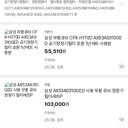
공기청정기용필터
/
호환용필터
/
필터특징: 탈취필터
/
적용모델: AX053B812H
SDT1, AX053B812HSDSA, AX053B812HSD, AX053B810HND, AX053B8
정
10HGD, AX53A9313GED, AX53A9310GEDT1 등
보
펼
치
기
11번가
삼성 무풍큐브 CFX-H170D
AX53A9310GE
D
공기청정기필터 호환 1년세트 사용분
55,510
원
무료배송
26.08. 등록
관
심
쿠팡
삼성
AX53A9310GED
사용 무풍 큐브 청정기
필터세트P
103,000
원
무료배송
26.08. 등록
관
심