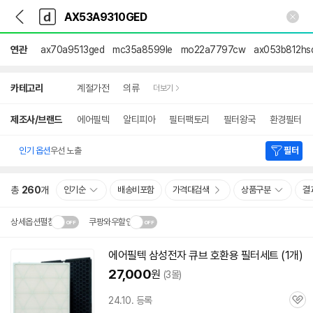
뒤
다
본문 바로가기
다
로
나
나
가
와
와
기
메
연관
ax70a9513ged
mc35a8599le
mo22a7797cw
ax053b812hs
인
상
카테고리
계절가전
의류
더보기
세
검
색
제조사/브랜드
에어필텍
알티피아
필터팩토리
필터왕국
환경필터
인기 옵션
우선 노출
필터
총
260
개
인기순
배송비포함
가격대검색
상품구분
결
상세옵션펼침
쿠팡와우할인
설치 환경·지역에 따라
에어필텍 삼성전자 큐브 호환용 필터세트 (1개)
닫
배송·설치비가 달라집니다.
27,000
원
(3몰)
기
24.10. 등록
관