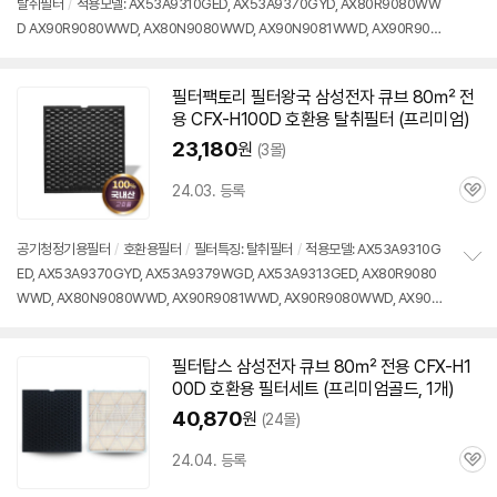
탈취필터
/
적용모델: AX53A9310GED, AX53A9370GYD, AX80R9080WW
정
D AX90R9080WWD, AX80N9080WWD, AX90N9081WWD, AX90R9081
보
펼
WWD 등
치
기
필터팩토리 필터왕국 삼성전자 큐브 80㎡ 전
용 CFX-H100D 호환용 탈취필터 (프리미엄)
23,180
원
(3몰)
24.03. 등록
관
심
공기청정기용필터
/
호환용필터
/
필터특징: 탈취필터
/
적용모델: AX53A9310G
ED, AX53A9370GYD, AX53A9379WGD, AX53A9313GED, AX80R9080
정
WWD, AX80N9080WWD, AX90R9081WWD, AX90R9080WWD, AX90N
보
펼
9081WWD, AX94T9320WWD
치
기
필터탑스 삼성전자 큐브 80㎡ 전용 CFX-H1
00D 호환용 필터세트 (프리미엄골드, 1개)
40,870
원
(24몰)
24.04. 등록
관
심