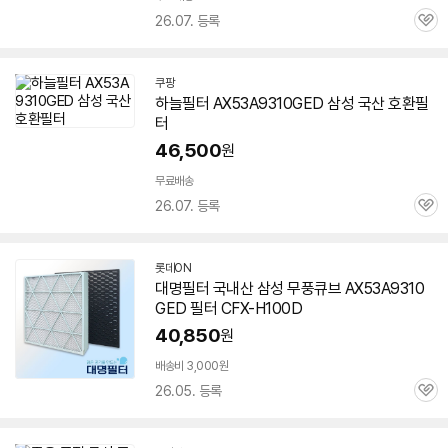
26.07. 등록
관
심
쿠팡
하늘필터
AX53A9310GED
삼성 국산 호환필
터
46,500
원
무료배송
26.07. 등록
관
심
롯데ON
대명필터 국내산 삼성 무풍큐브
AX53A9310
GED
필터 CFX-H100D
40,850
원
배송비 3,000원
26.05. 등록
관
심