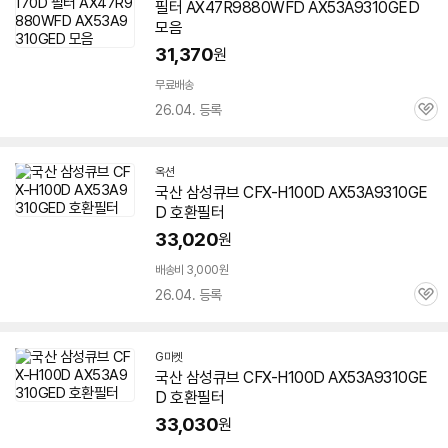
필터 AX47R9880WFD
AX53A9310GED
모음
31,370
원
무료배송
26.04. 등록
관
심
옥션
국산 삼성큐브 CFX-H100D
AX53A9310GE
D
호환필터
33,020
원
배송비 3,000원
26.04. 등록
관
심
G마켓
국산 삼성큐브 CFX-H100D
AX53A9310GE
D
호환필터
33,030
원