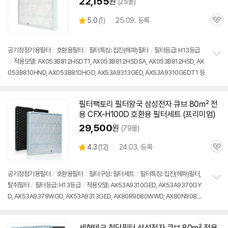
22,155
원
(25몰)
상
5.0
(
1)
25.09. 등록
관
별
품
심
점
리
공기청정기용필터
/
호환용필터
/
필터특징: 집진(헤파)필터
/
필터등급: H13등급
뷰
/
적용모델: AX053B812HSDT1, AX053B812HSDSA, AX053B812HSD, AX
정
053B810HND, AX053B810HGD, AX53A9313GED, AX53A9310GEDT1 등
보
펼
치
기
필터팩토리 필터왕국 삼성전자 큐브 80㎡ 전
용 CFX-H100D 호환용 필터세트 (프리미엄)
29,500
원
(79몰)
상
4.3
(
12)
24.03. 등록
관
별
품
심
점
리
공기청정기용필터
/
호환용필터
/
필터구성: 필터세트
/
필터특징: 집진(헤파)필터,
뷰
탈취필터
/
필터등급: H13등급
/
적용모델: AX53A9310GED, AX53A9370GY
정
D, AX53A9379WGD, AX53A9313GED, AX80R9080WWD, AX80N9080
보
펼
WWD, AX90R9081WWD, AX90R9080WWD, AX90N9081WWD, AX94T
치
9320WWD
기
세현테크 청담필터 삼성전자 큐브 80㎡ 전용