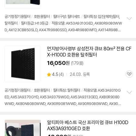
심
공기청정기용필터
/
호환용필터
/
필터구성: 필터세트
/
필터특징: 집진(헤파)필터,
탈취필터
/
필터등급: H13등급
/
적용모델: AX53A9310GED, AX80R9080WW
정
D, AX123CB850SLD, AX47R9980SSD, AX94R9880WFD, AX114R9880
보
펼
WFD 등
치
기
먼지방어사령부 삼성전자 큐브 80㎡ 전용 CF
X-H100D 호환용 탈취필터
16,050
원
(179몰)
상
4.5
(
4)
24.03. 등록
관
별
품
심
점
리
공기청정기용필터
/
호환용필터
/
필터특징: 탈취필터
/
적용모델: AX53A9310G
뷰
ED, AX53A9370GYD, AX53A9379WGD, AX53A9313GED, AX80R9080
정
WWD, AX80N9080WWD, AX90R9081WWD, AX90R9080WWD, AX90N
보
펼
9081WWD, AX94T9320WWD
치
기
알티피아 베스트 국산 프리미엄 큐브 H100D
AX53A9310GED
호환