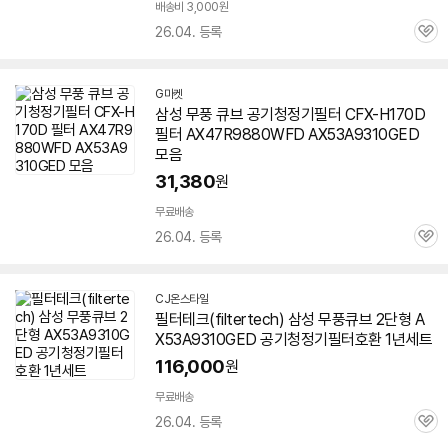
배송비 3,000원
26.04. 등록
관
심
G마켓
삼성 무풍 큐브 공기청정기필터 CFX-H170D
필터 AX47R9880WFD
AX53A9310GED
모음
31,380
원
무료배송
26.04. 등록
관
심
CJ온스타일
필터테크(filtertech) 삼성 무풍큐브 2단형
A
X53A9310GED
공기청정기필터호환 1년세트
116,000
원
무료배송
26.04. 등록
관
심