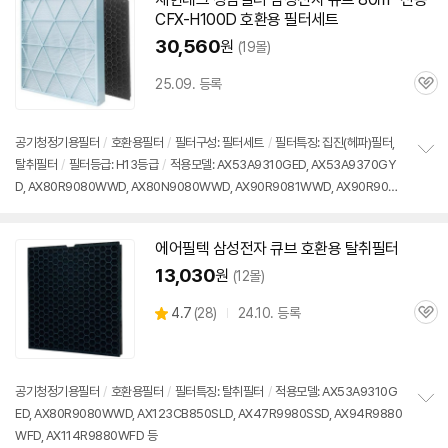
CFX-H100D 호환용 필터세트
30,560
원
(19몰)
세부정보 열기/접기
25.09. 등록
관
심
공기청정기용필터
/
호환용필터
/
필터구성: 필터세트
/
필터특징: 집진(헤파)필터,
탈취필터
/
필터등급: H13등급
/
적용모델: AX53A9310GED, AX53A9370GY
정
D, AX80R9080WWD, AX80N9080WWD, AX90R9081WWD, AX90R9080
보
펼
WWD, AX90N9081WWD 등
치
기
에어필텍 삼성전자 큐브 호환용 탈취필터
13,030
원
(12몰)
상
4.7
(
28)
24.10. 등록
관
별
품
심
점
리
뷰
공기청정기용필터
/
호환용필터
/
필터특징: 탈취필터
/
적용모델: AX53A9310G
ED, AX80R9080WWD, AX123CB850SLD, AX47R9980SSD, AX94R9880
정
WFD, AX114R9880WFD 등
보