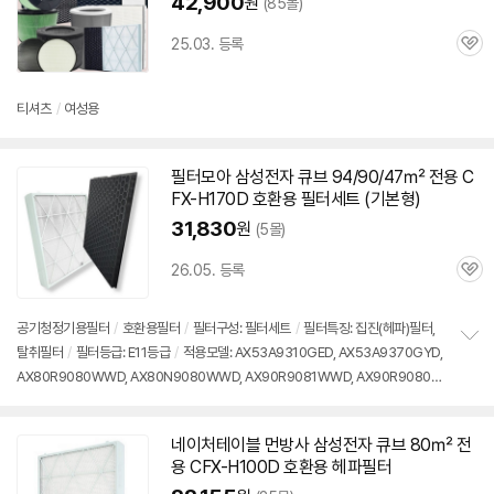
42,900
원
(85몰)
25.03. 등록
관
심
티셔츠
/
여성용
필터모아 삼성전자 큐브 94/90/47㎡ 전용 C
FX-H170D 호환용 필터세트 (기본형)
31,830
원
(5몰)
26.05. 등록
관
심
공기청정기용필터
/
호환용필터
/
필터구성: 필터세트
/
필터특징: 집진(헤파)필터,
탈취필터
/
필터등급: E11등급
/
적용모델: AX53A9310GED, AX53A9370GYD,
정
AX80R9080WWD, AX80N9080WWD, AX90R9081WWD, AX90R90808
보
펼
WWD, AX90N9081WWD, AX94T9320WWD, AX100N9080WD, AX106A
치
9910ED, AX106A9913ED, AX100N9080WD, AX106A9971ND 등
기
네이처테이블 먼방사 삼성전자 큐브 80㎡ 전
용 CFX-H100D 호환용 헤파필터