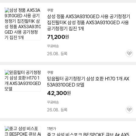
쿠팡
삼성 정품
AX53A9310GED
사용 공기청정기
집진필터K 삼성 정품
AX53A9310GED
사용
공기청정기 집진 1개
71,200
원
무료배송
26.08. 등록
관
심
쿠팡
믿음필터 공기청정기 삼성 호환 H170 1개
AX
53A9310GED
모델
42,300
원
무료배송
26.08. 등록
관
심
11번가
중고 삼성 비스포크 BESPOKE 큐브 Air
AX5