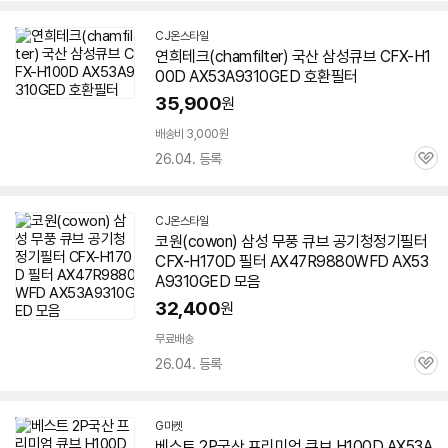
CJ온스타일
연희테크(chamfilter) 국산 삼성큐브 CFX-H1
00D
AX53A9310GED
호환필터
35,900
원
배송비 3,000원
26.04. 등록
관
심
CJ온스타일
코원(cowon) 삼성 무풍 큐브 공기청정기필터
CFX-H170D 필터 AX47R9880WFD
AX53
A9310GED
모음
32,400
원
무료배송
26.04. 등록
관
심
G마켓
베스트 2P국산 프리미엄 큐브 H100D
AX53A