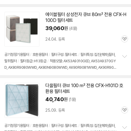
펼
치
기
에이블필터 삼성전자 큐브 80㎡ 전용 CFX-H
100D 필터세트
39,060
원
(4몰)
24.04. 등록
관
심
공기청정기용필터
/
호환용필터
/
필터구성: 필터세트
/
필터특징: 집진(헤파)필터,
탈취필터
/
필터등급: H13등급
/
적용모델: AX53A9310GED, AX53A9370GY
정
D, AX80R9080WWD, AX80N9080WWD, AX90R9081WWD, AX90R9080
보
펼
8WWD, AX90N9081WWD, AX94T9320WWD, AX100N9080WD, AX106
치
A9910ED, AX106A9913ED, AX100N9080WD, AX106A9971ND 등
기
다올필터 큐브 100 ㎡ 전용 CFX-H101D 호
환용 필터세트
40,740
원
(1몰)
25.09. 등록
관
심
공기청정기용필터
/
호환용필터
/
필터구성: 필터세트
/
필터특징: 집진(헤파)필터,