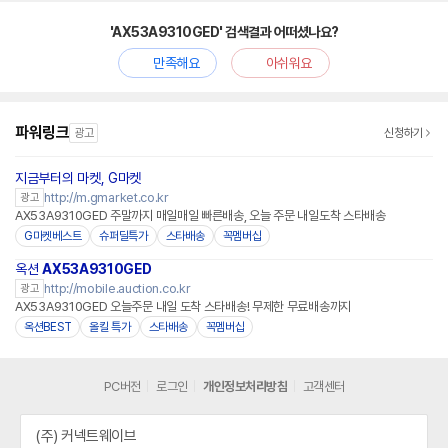
'AX53A9310GED' 검색결과 어떠셨나요?
만족해요
아쉬워요
파워링크
광고
신청하기
지금부터의 마켓, G마켓
http://m.gmarket.co.kr
광고
AX53A9310GED 주말까지 매일매일 빠른배송, 오늘 주문 내일도착 스타배송
G마켓베스트
슈퍼딜특가
스타배송
꼭멤버십
옥션
AX53A9310GED
http://mobile.auction.co.kr
광고
AX53A9310GED 오늘주문 내일 도착 스타배송! 무제한 무료배송까지
옥션BEST
올킬 특가
스타배송
꼭멤버십
PC버전
로그인
개인정보처리방침
고객센터
(주) 커넥트웨이브