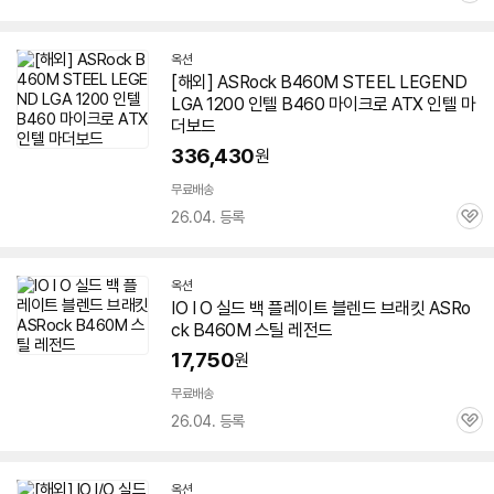
심
옥션
[해외] ASRock
B460M
STEEL LEGEND
LGA 1200 인텔 B460 마이크로 ATX 인텔 마
더보드
336,430
원
무료배송
26.04. 등록
관
심
옥션
IO I O 실드 백 플레이트 블렌드 브래킷 ASRo
ck
B460M
스틸
레전드
17,750
원
무료배송
26.04. 등록
관
심
옥션