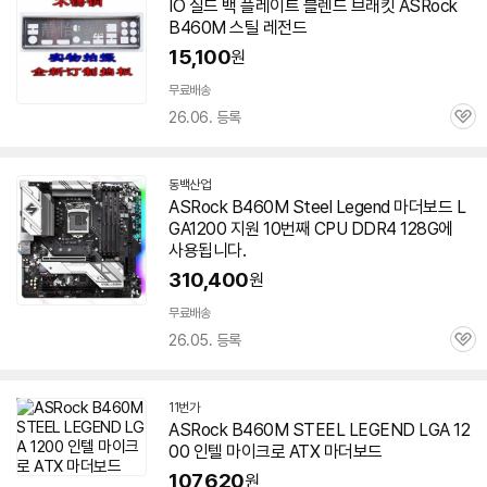
IO 실드 백 플레이트 블렌드 브래킷 ASRock
이
B460M
스틸
레전드
버
페
15,100
원
이
무료배송
26.06. 등록
관
심
동백산업
네
ASRock
B460M
Steel Legend 마더보드 L
이
GA1200 지원 10번째 CPU DDR4 128G에
버
페
사용됩니다.
이
310,400
원
무료배송
26.05. 등록
관
심
11번가
ASRock
B460M
STEEL LEGEND LGA 12
00 인텔 마이크로 ATX 마더보드
107,620
원