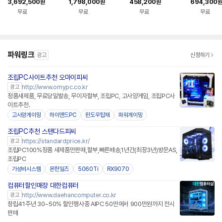
3,692,500
1,798,000
458,200
694,300
원
원
원
원
G_SSD 1TB AI PC
SSD 1TB AI PC 사무
스 시스템PC 조립컴퓨
+256GB 
무료
무료
무료
무료
딥러닝 데스크탑 완본
용 데스크탑 완본체 조
터 완본체 CWN21
조립PC 데스
체 조립PC
립PC
컴퓨터 완본
파워링크
광고
신청하기
조립PC사이트추천 오마이피씨
http://www.omypc.co.kr
광고
정품새제품, 무료당일발송, 무이자할부, 조립PC, 고사양게임, 조립PC사
이트추천.
고사양게이밍
하이엔드PC
윈도우탑재
파워게이밍
조립PC추천 스탠다드피씨
https://standardprice.kr/
광고
조립PC100%정품 새제품만판매,할부,빠른배송,1년간(최장3년)방문AS,
조립PC
가성비시스템
몬헌일즈
5060Ti
RX9070
컴퓨터할인매장 대한컴퓨터
http://www.daehancomputer.co.kr
광고
창립41주년 30~50% 할인행사중 AIPC 50만에서 900만원까지 전시
판매