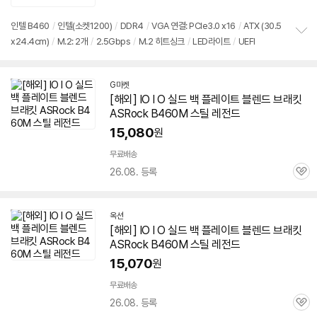
의
품
심
점
견
리
인텔 B460
/
인텔(소켓1200)
/
DDR4
/
VGA 연결: PCIe3.0 x16
/
ATX (30.5
뷰
x24.4cm)
/
M.2: 2개
/
2.5Gbps
/
M.2 히트싱크
/
LED라이트
/
UEFI
정
보
펼
치
G마켓
기
[해외] IO I O 실드 백 플레이트 블렌드 브래킷
ASRock
B460M
스틸
레전드
15,080
원
무료배송
26.08. 등록
관
심
옥션
[해외] IO I O 실드 백 플레이트 블렌드 브래킷
ASRock
B460M
스틸
레전드
15,070
원
무료배송
26.08. 등록
관