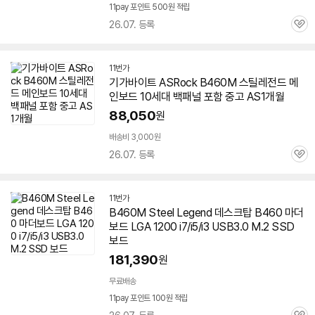
11pay 포인트 500원 적립
26.07. 등록
관
심
11번가
기가바이트 ASRock
B460M
스틸
레전드
메
인보드 10세대 백패널 포함 중고 AS1개월
88,050
원
배송비 3,000원
26.07. 등록
관
심
11번가
B460M
Steel Legend 데스크탑 B460 마더
보드 LGA 1200 i7/i5/i3 USB3.0 M.2 SSD
보드
181,390
원
무료배송
11pay 포인트 100원 적립