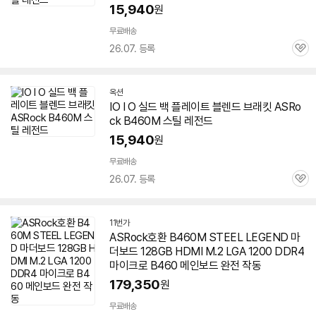
15,940
원
무료배송
26.07. 등록
관
심
옥션
IO I O 실드 백 플레이트 블렌드 브래킷 ASRo
ck
B460M
스틸
레전드
15,940
원
무료배송
26.07. 등록
관
심
11번가
ASRock호환
B460M
STEEL LEGEND 마
더보드 128GB HDMI M.2 LGA 1200 DDR4
마이크로 B460 메인보드 완전 작동
179,350
원
무료배송