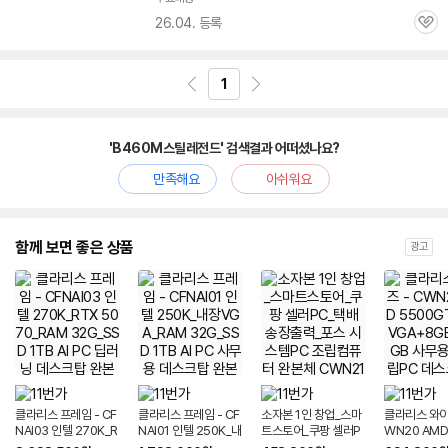
26.04. 등록
관
심
1
'B460M스틸레전드' 검색결과 어떠셨나요?
만족해요
아쉬워요
함께 보면 좋은 상품
광고
클라리스 프레임 - CF
클라리스 프레임 - CF
소자본 1인 창업_스마
클라리스 와이즈
NAI03 인텔 270K_R
NAI01 인텔 250K_내
트스토어_쿠팡 셀러P
WN20 AMD
TX 5070_RAM 32
장VGA_RAM 32G_
C_택배 송장출력_포
GT+내장VG