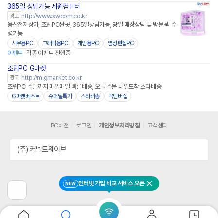
365일 상담가능 세원컴퓨터
http://www.swcom.co.kr
광고
용산전자상가, 조립PC싼곳, 365일상담가능, 당일 매장상담 및 방문 퀵 수
령가능
사무용PC
그래픽용PC
게임용PC
영상편집PC
이벤트
각종 이벤트 진행중
조립PC G마켓
http://m.gmarket.co.kr
광고
조립PC 주말까지 매일매일 빠른배송, 오늘 주문 내일도착 스타배송
G마켓베스트
슈퍼딜특가
스타배송
꼭멤버십
PC버전
로그인
개인정보처리방침
고객센터
(주) 커넥트웨이브
인터넷 가입 비교 서비스 오픈
NEW
닫기
이
전
페
이