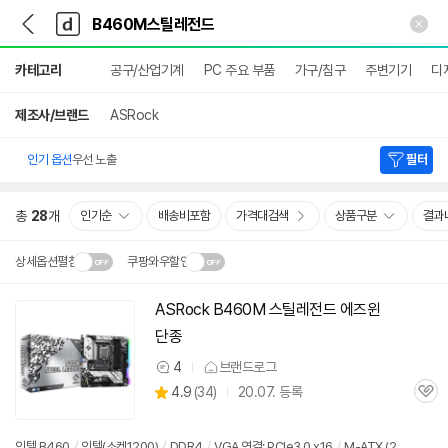
뒤
다
본문 바로가기
다
로
나
나
가
와
와
상
기
메
카테고리
공구/산업기계
PC 주요 부품
가구/침구
주변기기
디
세
인
검
색
제조사/브랜드
ASRock
인기 옵션
우선 노출
필터
총
28
개
인기순
배송비포함
가격대검색
상품구분
결과
상세옵션펼침
쿠팡와우할인
설치 환경·지역에 따라
ASRock
B460M
스틸
레전드
에즈윈
닫
배송·설치비가 달라집니다.
단종
기
4
브랜드로그
상
상
4.9
(
34)
20.07. 등록
품
관
별
의
품
심
점
견
리
인텔 B460
/
인텔(소켓1200)
/
DDR4
/
VGA 연결: PCIe3.0 x16
/
M-ATX (2