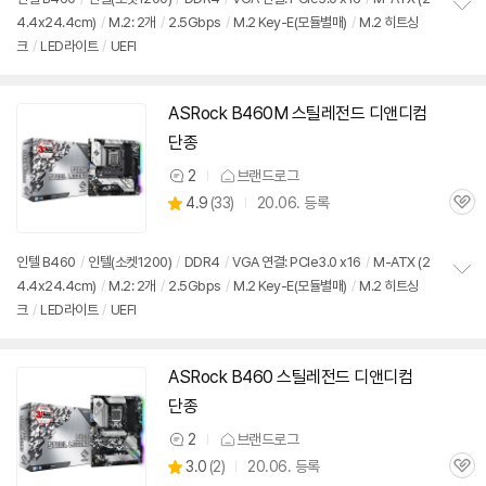
뷰
4.4x24.4cm)
/
M.2: 2개
/
2.5Gbps
/
M.2 Key-E(모듈별매)
/
M.2 히트싱
정
크
/
LED라이트
/
UEFI
보
펼
치
기
ASRock
B460M
스틸
레전드
디앤디컴
단종
2
브랜드로그
상
상
4.9
(
33)
20.06. 등록
품
관
별
의
품
심
점
견
리
인텔 B460
/
인텔(소켓1200)
/
DDR4
/
VGA 연결: PCIe3.0 x16
/
M-ATX (2
뷰
4.4x24.4cm)
/
M.2: 2개
/
2.5Gbps
/
M.2 Key-E(모듈별매)
/
M.2 히트싱
정
크
/
LED라이트
/
UEFI
보
펼
치
기
ASRock B460
스틸
레전드
디앤디컴
단종
2
브랜드로그
상
상
3.0
(
2)
20.06. 등록
품
관
별