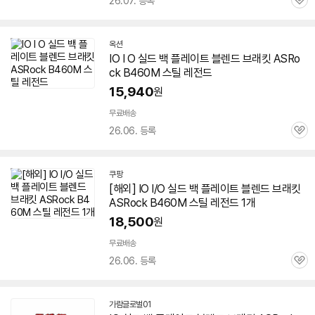
26.07. 등록
관
심
옥션
IO I O 실드 백 플레이트 블렌드 브래킷 ASRo
ck
B460M
스틸
레전드
15,940
원
무료배송
26.06. 등록
관
심
쿠팡
[해외] IO I/O 실드 백 플레이트 블렌드 브래킷
ASRock
B460M
스틸
레전드
1개
18,500
원
무료배송
26.06. 등록
관
심
가람글로벌01
네