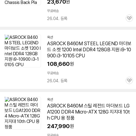
23,670
원
무료배송
26.04. 등록
관
심
옥션
ASROCK
B460M
STEEL LEGEND 마더보
드 소켓 1200 Intel DDR4 128GB 지원 i9-10
900 i3-10105 CPU
108,660
원
무료배송
26.04. 등록
관
심
옥션
ASROCK
B460M
스틸
레전드
마더보드 LG
A1200 DDR4 Micro-ATX 128G 지지대 10t
h CPU 용 정품
247,990
원
무료배송