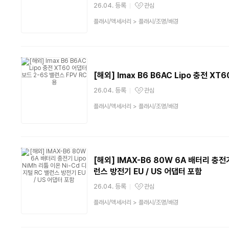
26.04. 등록
관심
관심상품
상
플래시/액세서리
>
플래시/조명/배경
품
분
류
[해외] Imax B6 B6AC Lipo 충전 XT
26.04. 등록
관심
관심상품
상
플래시/액세서리
>
플래시/조명/배경
품
분
류
[해외] IMAX-B6 80W 6A 배터리 충전기
런스 방전기 EU / US 어댑터 포함
26.04. 등록
관심
관심상품
상
플래시/액세서리
>
플래시/조명/배경
품
분
류