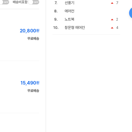
배송비포함
선풍기
7
에어컨
노트북
2
창문형 에어컨
4
20,800
원
무료배송
15,490
원
무료배송