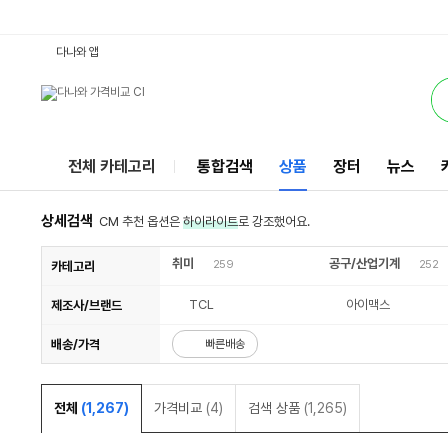
B6IMAX : 다나와 통합검색
검색될 최소 가격 입력
검색될 최대 가격 입력
서비스
다나와 앱
전체 카테고리
통합검색
상품
장터
뉴스
상세검색
CM 추천 옵션은
하이라이트
로 강조했어요.
취미
공구/산업기계
259
252
카테고리
TCL
아이맥스
제조사/브랜드
배송/가격
빠른배송
전체
(1,267)
가격비교
(4)
검색 상품
(1,265)