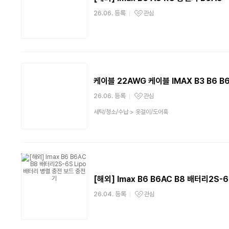
26.06. 등록
관심
관심상품
케이블 22AWG 케이블 IMAX B3 B6 
26.06. 등록
관심
관심상품
상
세탁/청소/수납
>
옷걸이/도어훅
품
분
류
[해외] Imax B6 B6AC B8 배터리2S-
26.04. 등록
관심
관심상품