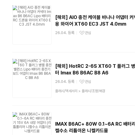
[해외] AIO 충전 케이블 바나나 어댑터 커넥
용 와이어 XT60 EC3 JST 4.0mm
26.04. 등록
관심
관심상품
[해외] HotRC 2-6S XT60 T 플러그
터 Imax B6 B6AC B8 A6
26.04. 등록
관심
관심상품
상
플래시/액세서리
>
플래시/조명/배경
품
분
류
IMAX B6AC+ 80W 0.1~6A RC 배
켈수소 리튬이온 니켈카드뮴