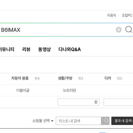
VS검색
개 담김
삭제
검색
닫기
자동차
조립PC
커뮤니티
리뷰
동영상
다나와Q&A
자동차 용품
생활/주방
디카
156
155
120
더블이글
뉴트리원
원
~
쇼핑몰 선택
결과 내 검색