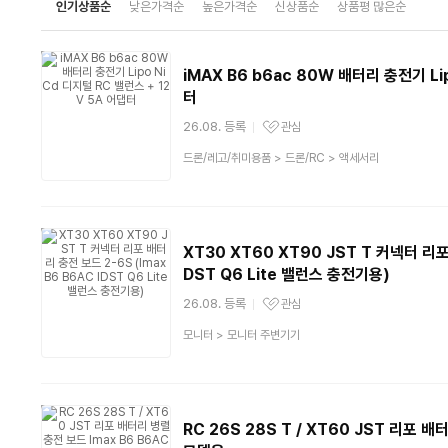
인기상품순
낮은가격순
높은가격순
신상품순
상품평 많은순
iMAX B6 b6ac 80W 배터리 충전기 Lip
터
26.08. 등록
관심
관심상품
상
드론/레고/취미용품
>
드론/RC
>
액세서리
품
분
류
XT30 XT60 XT90 JST T 커넥터 리포 
DST Q6 Lite 밸런스 충전기용)
26.08. 등록
관심
관심상품
상
모니터
>
모니터 주변기기
품
분
류
RC 26S 28S T / XT60 JST 리포 배