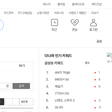
싫어요
좋아요
에누리
몰테일
플레이오토
메이크샵
PC견적
PC구매상담
쇼핑기획전
커뮤니티
이벤트
/
체험단
더보기
최근
관심
로그인
공유
관
련
다나와 인기 키워드
컨
텐
급상승 키워드
1
/8
츠
18
개
ddr5 16gb
1
9800x3d
6
원
검색
제습기
6
7700x3d
닌텐도 스위치 2
3
모니터
11