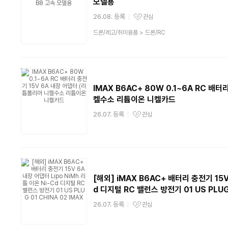
모델용
26.08. 등록
관심
관심상품
상
드론/레고/취미용품
>
드론/RC
품
분
류
IMAX B6AC+ 80W 0.1~6A RC 배
켈수소 리튬이온 니켈카드
26.07. 등록
관심
관심상품
[해외] iMAX B6AC+ 배터리 충전기 15V
d 디지털 RC 밸런스 방전기 01 US PLUG 
26.07. 등록
관심
관심상품