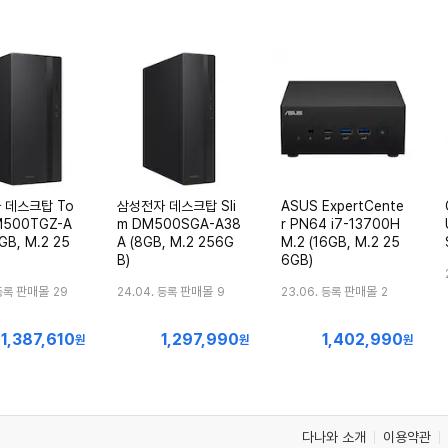
 데스크탑 To
삼성전자 데스크탑 Sli
ASUS ExpertCente
M500TGZ-A
m DM500SGA-A38
r PN64 i7-13700H
GB, M.2 25
A (8GB, M.2 256G
M.2 (16GB, M.2 25
B)
6GB)
판매몰
판매몰
판매몰
등록
29
24.04. 등록
9
23.06. 등록
2
1,387,610
1,297,990
1,402,990
최
최
최
원
원
원
저
저
저
가
가
가
다나와 소개
이용약관