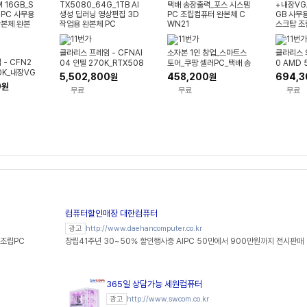
클라리스 프레임 - CFNAI
소자본 1인 창업_스마트스
클라리스 
- CFN2
04 인텔 270K_RTX508
토어_쿠팡 셀러PC_택배 송
0 AMD
0K_내장VG
0_64G_1TB AI 생성 딥러
장출력_포스 시스템PC 조
VGA+8
5,502,800
458,200
694,3
원
원
_SSD 512
닝 영상편집 3D 작업용 완
립컴퓨터 완본체 CWN21
무용PC 
0
원
무료
무료
무료
사무용PC 데스
본체 PC
조립컴퓨터
본체
컴퓨터할인매장 대한컴퓨터
http://www.daehancomputer.co.kr
광고
 조립PC
창립41주년 30~50% 할인행사중 AIPC 50만에서 900만원까지 전시판매
365일 상담가능 세원컴퓨터
http://www.swcom.co.kr
광고