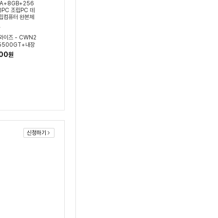
와이즈 - CWN2
 5500GT+내장
GB+256GB 사
00
원
조립PC 데스크탑
 완본체
신청하기