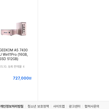
GEEKOM A5 7430
U Win11Pro (16GB,
SSD 512GB)
판매몰
25.10. 등록
4
727,000
최
원
저
가
개인정보처리방침
청소년 보호정책
사이트맵
광고센터
협력사문의