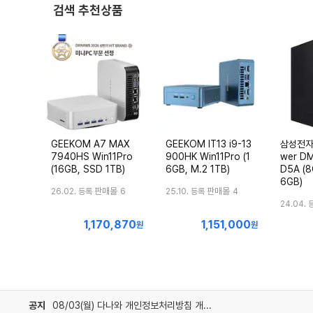
검색 추천상품
GEEKOM A7 MAX
GEEKOM IT13 i9-13
삼성전자
7940HS Win11Pro
900HK Win11Pro (1
wer D
(16GB, SSD 1TB)
6GB, M.2 1TB)
D5A (8
6GB)
판매몰
판매몰
26.02. 등록
6
25.10. 등록
4
24.04. 
1,170,870
1,151,000
최
최
원
원
저
저
가
가
공지
08/03(월) 다나와 개인정보처리방침 개정 안내