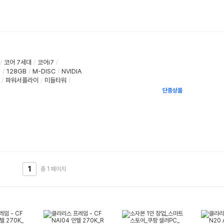
/
코어 7세대
/
코어i7
/
D
/
128GB
/
M-DISC
/
NVIDIA
/
파워서플라이
/
미들타워
/
단종상품
1
총 1
페이지