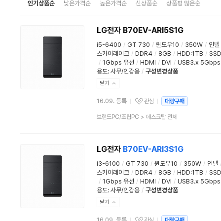
인기상품순
낮은가격순
높은가격순
신상품순
상품평 많은순
LG전자 B70EV-ARI5S1G
i5-6400
/
GT 730
/
윈도우10
/
350W
/
인텔
스카이레이크
/
DDR4
/
8GB
/
HDD:1TB
/
SS
/
1Gbps 유선
/
HDMI
/
DVI
/
USB3.x 5Gbps
용도
:
사무/인강용
/
구성변경상품
닫기
16.09. 등록
관심
대량구매
관심상품
상
브랜드PC/조립PC
>
데스크탑 전체
품
분
류
LG전자
B70EV-ARI3S1G
i3-6100
/
GT 730
/
윈도우10
/
350W
/
인텔
스카이레이크
/
DDR4
/
8GB
/
HDD:1TB
/
SS
/
1Gbps 유선
/
HDMI
/
DVI
/
USB3.x 5Gbps
용도
:
사무/인강용
/
구성변경상품
닫기
16.09. 등록
관심
대량구매