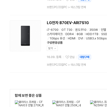
관심상품
상
브랜드PC/조립PC
>
데스크탑 전체
품
분
류
LG전자 B70EV-ARI7S1G
i7-6700
/
GT 730
/
윈도우10
/
350W
/
인텔
스카이레이크
/
DDR4
/
8GB
/
HDD:1TB
/
SS
/
1Gbps 유선
/
HDMI
/
DVI
/
USB3.x 5Gbps
구성변경상품
닫기
16.09. 등록
관심
대량구매
관심상품
상
브랜드PC/조립PC
>
데스크탑 전체
품
분
류
함께 보면 좋은 상품