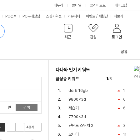
싫어요
좋아요
에누리
몰테일
플레이오토
메이크샵
PC견적
PC구매상담
쇼핑기획전
커뮤니티
이벤트
/
체험단
더보기
최근
관심
로그인
공유
관
련
다나와 인기 키워드
컨
텐
급상승 키워드
1
/8
츠
ddr5 16gb
1
9800x3d
6
원
검색
제습기
6
7700x3d
닌텐도 스위치 2
3
모니터
11