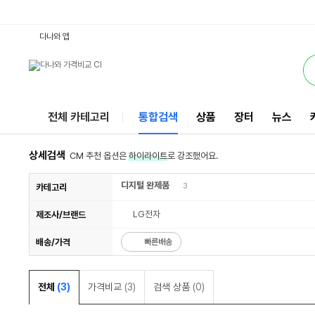
B70EV-ARI3S1G : 다나와 통합검색
검색될 최소 가격 입력
검색될 최대 가격 입력
서비스
다나와 앱
전체 카테고리
통합검색
상품
장터
뉴스
상세검색
CM 추천 옵션은
하이라이트
로 강조했어요.
디지털 완제품
3
카테고리
LG전자
제조사/브랜드
배송/가격
빠른배송
전체
(3)
가격비교
(3)
검색 상품
(0)