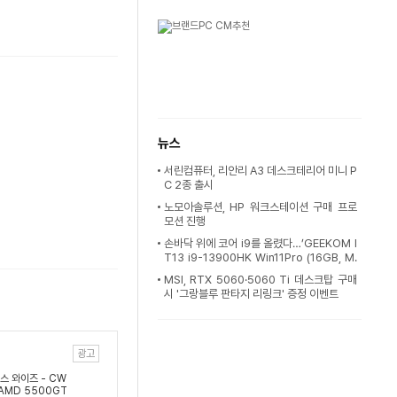
뉴스
서린컴퓨터, 리안리 A3 데스크테리어 미니 P
C 2종 출시
노모아솔루션, HP 워크스테이션 구매 프로
모션 진행
손바닥 위에 코어 i9를 올렸다…’GEEKOM I
T13 i9-13900HK Win11Pro (16GB, M.
2 1TB)’ [이
MSI, RTX 5060·5060 Ti 데스크탑 구매
시 '그랑블루 판타지 리링크' 증정 이벤트
광고