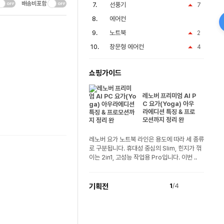
배송비포함
선풍기
7
에어컨
노트북
2
창문형 에어컨
4
쇼핑가이드
레노버 프리미엄 AI P
C 요가(Yoga) 아우
라에디션 특징 & 프로
모션까지 정리 완
레노버 요가 노트북 라인은 용도에 따라 세 종류
로 구분됩니다. 휴대성 중심의 Slim, 힌지가 꺾
이는 2in1, 고성능 작업용 Pro입니다. 이번 ..
기획전
1
/4