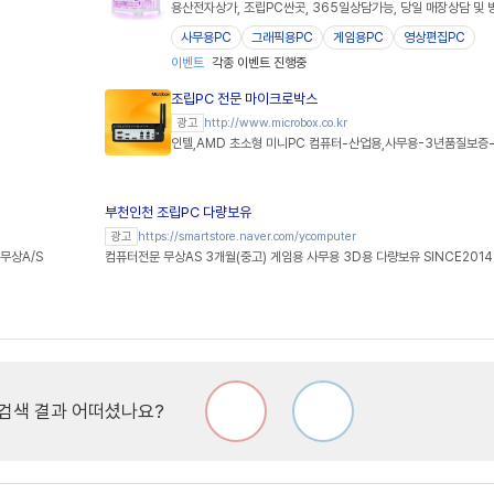
용산전자상가, 조립PC싼곳, 365일상담가능, 당일 매장상담 및 
사무용PC
그래픽용PC
게임용PC
영상편집PC
이벤트
각종 이벤트 진행중
조립PC 전문 마이크로박스
http://www.microbox.co.kr
광고
인텔,AMD 초소형 미니PC 컴퓨터-산업용,사무용-3년품질보증-
부천인천 조립PC 다량보유
https://smartstore.naver.com/ycomputer
광고
무상A/S
컴퓨터전문 무상AS 3개월(중고) 게임용 사무용 3D용 다량보유 SINCE2014
검색 결과 어떠셨나요?