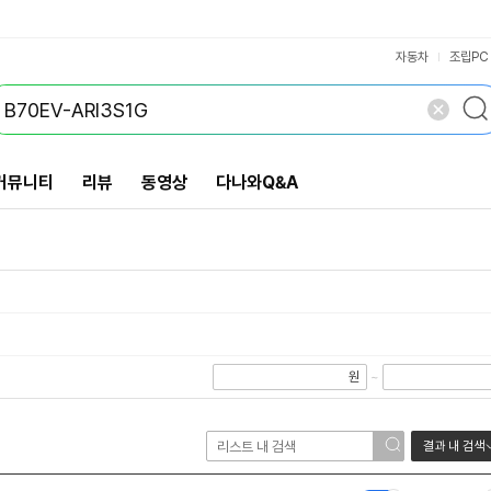
VS검색
개 담김
삭제
검색
닫기
자동차
조립PC
커뮤니티
리뷰
동영상
다나와Q&A
원
~
결과 내 검색