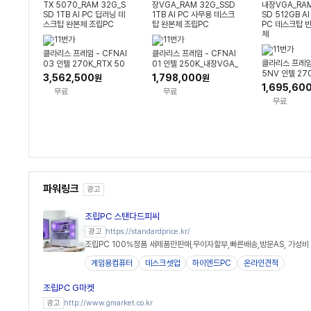
클라리스 프레임 - CFNAI
클라리스 프레임 - CFNAI
클라리스 프레임 
03 인텔 270K_RTX 50
01 인텔 250K_내장VGA_
5NV 인텔 27
70_RAM 32G_SSD 1TB
RAM 32G_SSD 1TB AI
3,562,500
1,798,000
원
원
A_RAM 16GB
AI PC 딥러닝 데스크탑 완
PC 사무용 데스크탑 완본
1,695,60
무료
무료
GB AI PC 
본체 조립PC
체 조립PC
무료
크탑 반본체 완
파워링크
광고
조립PC 스탠다드피씨
https://standardprice.kr/
광고
조립PC 100%정품 새제품만판매,무이자할부,빠른배송,방문AS, 가성비
게임용컴퓨터
데스크셋업
하이엔드PC
온라인견적
조립PC G마켓
http://www.gmarket.co.kr
광고