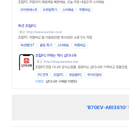
조립PC 주말까지 매일매일 빠른배송, 오늘 주문 내일도착 스타배송
G마켓베스트
슈퍼딜특가
스타배송
꼭멤버십
옥션 조립PC
http://www.auction.co.kr
광고
조립PC 꼭멤버십 월 이용료만큼 캐시보장! 쇼핑 5% 적립
옥션BEST
올킬 특가
스타배송
꼭멤버십
조립PC구매는 역시 샵다나와
http://shop.danawa.com
광고
조립PC전문 다나와 공식쇼핑몰. 컴퓨터는 샵다나와! 가격비교 정품인증, 
PC견적
조립PC
게임용PC
무이자할부
이벤트
샵다나와 구매왕 이벤트!
'B70EV-ARI3S1G'