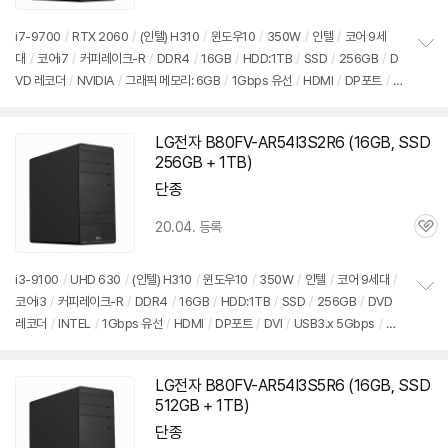
품
심
점
리
i7-9700
/
RTX 2060
/
(인텔) H310
/
윈도우10
/
350W
/
인텔
/
코어 9세
뷰
대
/
코어i7
/
커피레이크-R
/
DDR4
/
16GB
/
HDD:1TB
/
SSD
/
256GB
/
D
정
VD 레코더
/
NVIDIA
/
그래픽 메모리: 6GB
/
1Gbps 유선
/
HDMI
/
DP포트
/
D
보
펼
VI
/
USB3.x 5Gbps
/
USB C타입 5Gbps
/
파워서플라이
/
미들타
치
워
/
9.3kg
/
용도: 게임용
/
구성변경상품
기
LG전자 B80FV-AR54I3S2R6 (16GB, SSD
256GB + 1TB)
단종
20.04. 등록
관
심
i3-9100
/
UHD 630
/
(인텔) H310
/
윈도우10
/
350W
/
인텔
/
코어 9세대
/
코어i3
/
커피레이크-R
/
DDR4
/
16GB
/
HDD:1TB
/
SSD
/
256GB
/
DVD
정
레코더
/
INTEL
/
1Gbps 유선
/
HDMI
/
DP포트
/
DVI
/
USB3.x 5Gbps
/
US
보
펼
B C타입 5Gbps
/
파워서플라이
/
미들타워
/
9.3kg
/
용도: 사무/인강용
/
구성변
치
경상품
기
LG전자 B80FV-AR54I3S5R6 (16GB, SSD
512GB + 1TB)
단종