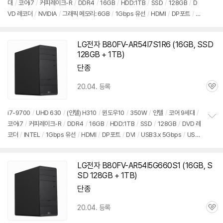
대
/
코어i7
/
커피레이크-R
/
DDR4
/
16GB
/
HDD:1TB
/
SSD
/
128GB
/
D
정
VD 레코더
/
NVIDIA
/
그래픽 메모리: 6GB
/
1Gbps 유선
/
HDMI
/
DP포트
/
D
보
펼
VI
/
USB3.x 5Gbps
/
USB C타입 5Gbps
/
파워서플라이
/
미들타
치
워
/
9.3kg
/
용도: 게임용
/
구성변경상품
기
LG전자 B80FV-AR54I7S1R6 (16GB, SSD
128GB + 1TB)
단종
20.04. 등록
관
심
i7-9700
/
UHD 630
/
(인텔) H310
/
윈도우10
/
350W
/
인텔
/
코어 9세대
/
코어i7
/
커피레이크-R
/
DDR4
/
16GB
/
HDD:1TB
/
SSD
/
128GB
/
DVD 레
정
코더
/
INTEL
/
1Gbps 유선
/
HDMI
/
DP포트
/
DVI
/
USB3.x 5Gbps
/
USB
보
펼
C타입 5Gbps
/
파워서플라이
/
미들타워
/
9.3kg
/
용도: 사무/인강용
/
구성변
치
경상품
기
LG전자 B80FV-AR54I5G660S1 (16GB, S
SD 128GB + 1TB)
단종
20.04. 등록
관
심