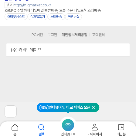
http://m.gmarket.co.kr
광고
조립PC 주말까지 매일매일 빠른배송, 오늘 주문 내일도착 스타배송
G마켓베스트
슈퍼딜특가
스타배송
꼭멤버십
PC버전
로그인
개인정보처리방침
고객센터
(주) 커넥트웨이브
인터넷 가입 비교 서비스 오픈
NEW
닫기
이
전
페
이
지
홈
검색
인터넷·TV
마이페이지
최근본
로