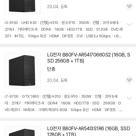
20.04. 등록
관
심
i3-9100
/
UHD 630
/
(인텔) H310
/
윈도우10
/
350W
/
인텔
/
코어 9세대
/
코어i3
/
커피레이크-R
/
DDR4
/
16GB
/
HDD:1TB
/
SSD
/
512GB
/
DVD 레
정
코더
/
INTEL
/
1Gbps 유선
/
HDMI
/
DP포트
/
DVI
/
USB3.x 5Gbps
/
USB
보
펼
C타입 5Gbps
/
파워서플라이
/
미들타워
/
9.3kg
/
용도: 사무/인강용
/
구성변
치
경상품
기
LG전자 B80FV-AR54I7G660S2 (16GB, S
SD 256GB + 1TB)
단종
20.04. 등록
관
심
i7-9700
/
GTX 1660
/
(인텔) H310
/
윈도우10
/
350W
/
인텔
/
코어 9세
대
/
코어i7
/
커피레이크-R
/
DDR4
/
16GB
/
HDD:1TB
/
SSD
/
256GB
/
D
정
VD 레코더
/
NVIDIA
/
그래픽 메모리: 6GB
/
1Gbps 유선
/
HDMI
/
DP포트
/
D
보
펼
VI
/
USB3.x 5Gbps
/
USB C타입 5Gbps
/
파워서플라이
/
미들타
치
워
/
9.3kg
/
용도: 게임용
/
구성변경상품
기
LG전자 B80FV-AR54I3S1R6 (16GB, SSD
128GB + 1TB)