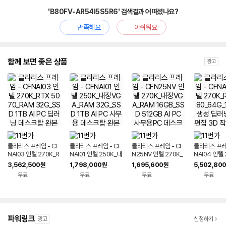
'B80FV-AR54I5S5R6' 검색결과 어떠셨나요?
만족해요
아쉬워요
함께 보면 좋은 상품
광고
클라리스 프레임 - CF
클라리스 프레임 - CF
클라리스 프레임 - CF
클라리스 프레임
NAI03 인텔 270K_R
NAI01 인텔 250K_내
N25NV 인텔 270K_
NAI04 인텔 
TX 5070_RAM 32
장VGA_RAM 32G_
내장VGA_RAM 16G
TX5080_6
3,562,500
1,798,000
1,695,600
5,502,80
원
원
원
G_SSD 1TB AI PC
SSD 1TB AI PC 사무
B_SSD 512GB AI P
AI 생성 딥러
무료
무료
무료
무료
딥러닝 데스크탑 완본
용 데스크탑 완본체 조
C 사무용PC 데스크탑
집 3D 작업
체 조립PC
립PC
반본체 완본체
PC
파워링크
광고
신청하기