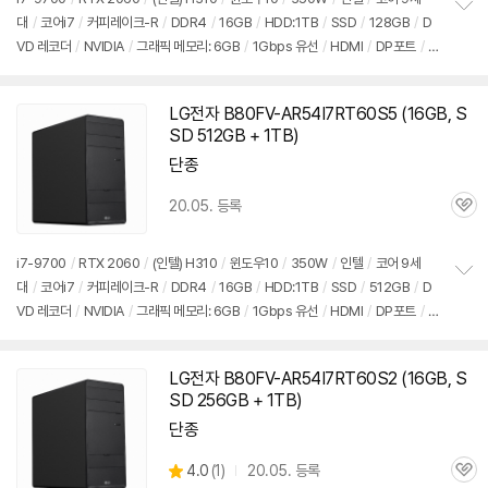
대
/
코어i7
/
커피레이크-R
/
DDR4
/
16GB
/
HDD:1TB
/
SSD
/
128GB
/
D
정
VD 레코더
/
NVIDIA
/
그래픽 메모리: 6GB
/
1Gbps 유선
/
HDMI
/
DP포트
/
D
보
펼
VI
/
USB3.x 5Gbps
/
USB C타입 5Gbps
/
파워서플라이
/
미들타
치
워
/
9.3kg
/
용도: 게임용
/
구성변경상품
기
LG전자 B80FV-AR54I7RT60S5 (16GB, S
SD 512GB + 1TB)
단종
20.05. 등록
관
심
i7-9700
/
RTX 2060
/
(인텔) H310
/
윈도우10
/
350W
/
인텔
/
코어 9세
대
/
코어i7
/
커피레이크-R
/
DDR4
/
16GB
/
HDD:1TB
/
SSD
/
512GB
/
D
정
VD 레코더
/
NVIDIA
/
그래픽 메모리: 6GB
/
1Gbps 유선
/
HDMI
/
DP포트
/
D
보
펼
VI
/
USB3.x 5Gbps
/
USB C타입 5Gbps
/
파워서플라이
/
미들타
치
워
/
9.3kg
/
용도: 게임용
/
구성변경상품
기
LG전자 B80FV-AR54I7RT60S2 (16GB, S
SD 256GB + 1TB)
단종
상
4.0
(
1)
20.05. 등록
관
별