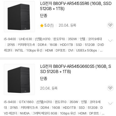
기
LG전자
B80FV-AR54I5S5R6
(16GB, SSD
512GB + 1TB)
단종
상
5.0
(
1)
20.04. 등록
관
별
품
심
점
리
i5-9400
/
UHD 630
/
(인텔) H310
/
윈도우10
/
350W
/
인텔
/
코어 9세대
뷰
/
코어i5
/
커피레이크-R
/
DDR4
/
16GB
/
HDD:1TB
/
SSD
/
512GB
/
DVD
정
레코더
/
INTEL
/
1Gbps 유선
/
HDMI
/
DP포트
/
DVI
/
USB3.x 5Gbps
/
US
보
펼
B C타입 5Gbps
/
파워서플라이
/
미들타워
/
9.3kg
/
용도: 사무/인강용
/
구성변
치
경상품
기
LG전자 B80FV-AR54I5G660S5 (16GB, S
SD 512GB + 1TB)
단종
20.04. 등록
관
심
i5-9400
/
GTX 1660
/
(인텔) H310
/
윈도우10
/
350W
/
인텔
/
코어 9세
대
/
코어i5
/
커피레이크-R
/
DDR4
/
16GB
/
HDD:1TB
/
SSD
/
512GB
/
D
정
VD 레코더
/
NVIDIA
/
그래픽 메모리: 6GB
/
1Gbps 유선
/
HDMI
/
DP포트
/
D
보