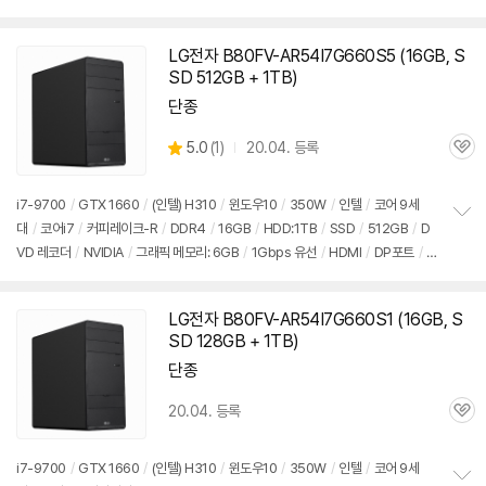
펼
VI
/
USB3.x 5Gbps
/
USB C타입 5Gbps
/
파워서플라이
/
미들타
치
워
/
9.3kg
/
용도: 게임용
/
구성변경상품
기
LG전자 B80FV-AR54I7G660S5 (16GB, S
SD 512GB + 1TB)
단종
상
5.0
(
1)
20.04. 등록
관
별
품
심
점
리
i7-9700
/
GTX 1660
/
(인텔) H310
/
윈도우10
/
350W
/
인텔
/
코어 9세
뷰
대
/
코어i7
/
커피레이크-R
/
DDR4
/
16GB
/
HDD:1TB
/
SSD
/
512GB
/
D
정
VD 레코더
/
NVIDIA
/
그래픽 메모리: 6GB
/
1Gbps 유선
/
HDMI
/
DP포트
/
D
보
펼
VI
/
USB3.x 5Gbps
/
USB C타입 5Gbps
/
파워서플라이
/
미들타
치
워
/
9.3kg
/
용도: 게임용
/
구성변경상품
기
LG전자 B80FV-AR54I7G660S1 (16GB, S
SD 128GB + 1TB)
단종
20.04. 등록
관
심
i7-9700
/
GTX 1660
/
(인텔) H310
/
윈도우10
/
350W
/
인텔
/
코어 9세