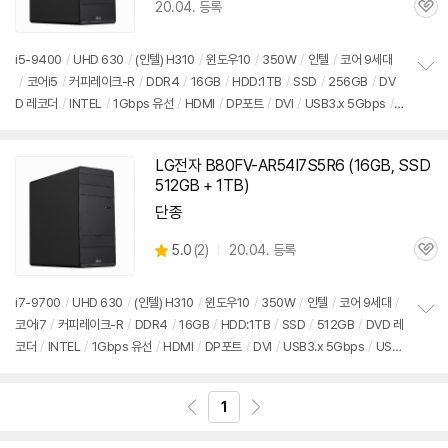
20.04. 등록
관
심
i5-9400
/
UHD 630
/
(인텔) H310
/
윈도우10
/
350W
/
인텔
/
코어 9세대
/
코어i5
/
커피레이크-R
/
DDR4
/
16GB
/
HDD:1TB
/
SSD
/
256GB
/
DV
정
D 레코더
/
INTEL
/
1Gbps 유선
/
HDMI
/
DP포트
/
DVI
/
USB3.x 5Gbps
/
보
펼
USB C타입 5Gbps
/
파워서플라이
/
미들타워
/
9.3kg
/
용도: 사무/인강용
/
구
치
성변경상품
기
LG전자 B80FV-AR54I7S5R6 (16GB, SSD
512GB + 1TB)
단종
상
5.0
(
2)
20.04. 등록
관
별
품
심
점
리
i7-9700
/
UHD 630
/
(인텔) H310
/
윈도우10
/
350W
/
인텔
/
코어 9세대
/
뷰
코어i7
/
커피레이크-R
/
DDR4
/
16GB
/
HDD:1TB
/
SSD
/
512GB
/
DVD 레
정
코더
/
INTEL
/
1Gbps 유선
/
HDMI
/
DP포트
/
DVI
/
USB3.x 5Gbps
/
USB
보
펼
C타입 5Gbps
/
파워서플라이
/
미들타워
/
9.3kg
/
용도: 사무/인강용
/
구성변
치
경상품
기
1