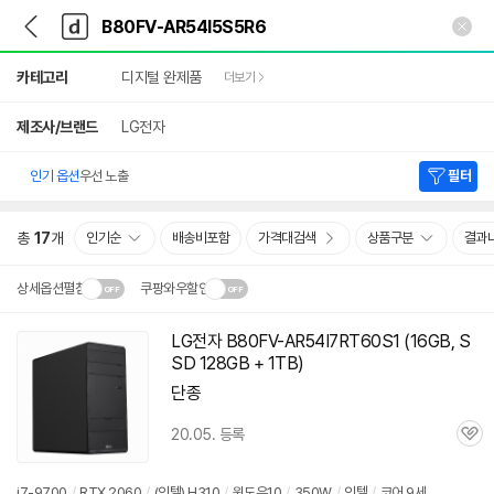
뒤
다
본문 바로가기
다
로
나
나
가
와
와
상
기
메
카테고리
디지털 완제품
더보기
세
인
검
색
제조사/브랜드
LG전자
인기 옵션
우선 노출
필터
총
17
개
인기순
배송비포함
가격대검색
상품구분
결과
상세옵션펼침
쿠팡와우할인
설치 환경·지역에 따라
LG전자 B80FV-AR54I7RT60S1 (16GB, S
닫
배송·설치비가 달라집니다.
SD 128GB + 1TB)
기
단종
20.05. 등록
관
심
i7-9700
/
RTX 2060
/
(인텔) H310
/
윈도우10
/
350W
/
인텔
/
코어 9세