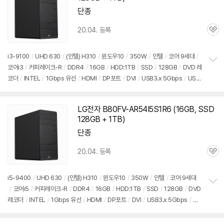
단종
20.04. 등록
관
심
i3-9100
/
UHD 630
/
(인텔) H310
/
윈도우10
/
350W
/
인텔
/
코어 9세대
/
코어i3
/
커피레이크-R
/
DDR4
/
16GB
/
HDD:1TB
/
SSD
/
128GB
/
DVD 레
정
코더
/
INTEL
/
1Gbps 유선
/
HDMI
/
DP포트
/
DVI
/
USB3.x 5Gbps
/
USB
보
펼
C타입 5Gbps
/
파워서플라이
/
미들타워
/
9.3kg
/
용도: 사무/인강용
/
구성변
치
경상품
기
LG전자 B80FV-AR54I5S1R6 (16GB, SSD
128GB + 1TB)
단종
20.04. 등록
관
심
i5-9400
/
UHD 630
/
(인텔) H310
/
윈도우10
/
350W
/
인텔
/
코어 9세대
/
코어i5
/
커피레이크-R
/
DDR4
/
16GB
/
HDD:1TB
/
SSD
/
128GB
/
DVD
정
레코더
/
INTEL
/
1Gbps 유선
/
HDMI
/
DP포트
/
DVI
/
USB3.x 5Gbps
/
US
보
펼
B C타입 5Gbps
/
파워서플라이
/
미들타워
/
9.3kg
/
용도: 사무/인강용
/
구성변
치
경상품