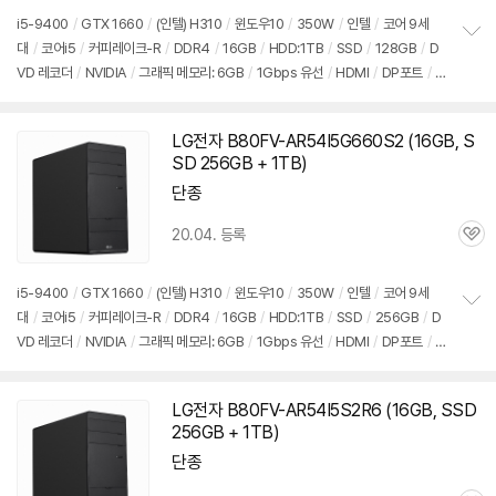
i5-9400
/
GTX 1660
/
(인텔) H310
/
윈도우10
/
350W
/
인텔
/
코어 9세
대
/
코어i5
/
커피레이크-R
/
DDR4
/
16GB
/
HDD:1TB
/
SSD
/
128GB
/
D
정
VD 레코더
/
NVIDIA
/
그래픽 메모리: 6GB
/
1Gbps 유선
/
HDMI
/
DP포트
/
D
보
펼
VI
/
USB3.x 5Gbps
/
USB C타입 5Gbps
/
파워서플라이
/
미들타
치
워
/
9.3kg
/
용도: 게임용
/
구성변경상품
기
LG전자 B80FV-AR54I5G660S2 (16GB, S
SD 256GB + 1TB)
단종
20.04. 등록
관
심
i5-9400
/
GTX 1660
/
(인텔) H310
/
윈도우10
/
350W
/
인텔
/
코어 9세
대
/
코어i5
/
커피레이크-R
/
DDR4
/
16GB
/
HDD:1TB
/
SSD
/
256GB
/
D
정
VD 레코더
/
NVIDIA
/
그래픽 메모리: 6GB
/
1Gbps 유선
/
HDMI
/
DP포트
/
D
보
펼
VI
/
USB3.x 5Gbps
/
USB C타입 5Gbps
/
파워서플라이
/
미들타
치
워
/
9.3kg
/
용도: 게임용
/
구성변경상품
기
LG전자 B80FV-AR54I5S2R6 (16GB, SSD
256GB + 1TB)
단종