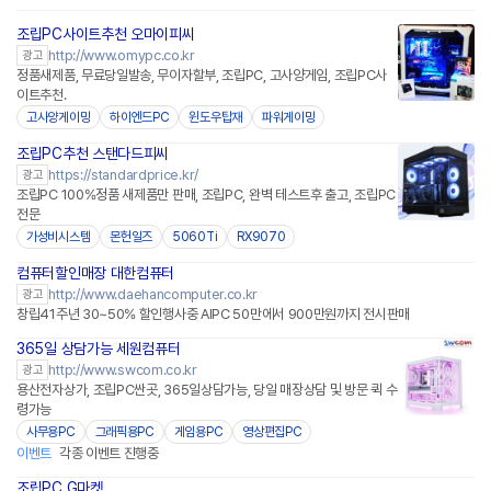
조립PC사이트추천 오마이피씨
http://www.omypc.co.kr
광고
정품새제품, 무료당일발송, 무이자할부, 조립PC, 고사양게임, 조립PC사
이트추천.
고사양게이밍
하이엔드PC
윈도우탑재
파워게이밍
조립PC추천 스탠다드피씨
https://standardprice.kr/
광고
조립PC 100%정품 새제품만 판매, 조립PC, 완벽 테스트후 출고, 조립PC
전문
가성비시스템
몬헌일즈
5060Ti
RX9070
컴퓨터할인매장 대한컴퓨터
http://www.daehancomputer.co.kr
광고
창립41주년 30~50% 할인행사중 AIPC 50만에서 900만원까지 전시판매
365일 상담가능 세원컴퓨터
http://www.swcom.co.kr
광고
용산전자상가, 조립PC싼곳, 365일상담가능, 당일 매장상담 및 방문 퀵 수
령가능
사무용PC
그래픽용PC
게임용PC
영상편집PC
이벤트
각종 이벤트 진행중
조립PC G마켓