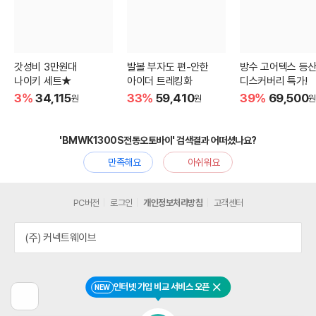
갓성비 3만원대
발볼 부자도 편-안한
방수 고어텍스 등
나이키 세트★
아이더 트레킹화
디스커버리 특가!
3%
34,115
33%
59,410
39%
69,500
원
원
원
'BMWK1300S전동오토바이' 검색결과 어떠셨나요?
만족해요
아쉬워요
PC버전
로그인
개인정보처리방침
고객센터
(주) 커넥트웨이브
인터넷 가입 비교 서비스 오픈
NEW
닫기
이
전