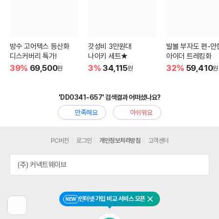
방수 고어텍스 등산화
갓성비 3만원대
발볼 부자도 편-안
디스커버리 특가!
나이키 세트★
아이더 트레킹화
39%
69,500
3%
34,115
32%
59,410
원
원
원
'DD0341-657' 검색결과 어떠셨나요?
만족해요
아쉬워요
PC버전
로그인
개인정보처리방침
고객센터
(주) 커넥트웨이브
인터넷 가입 비교 서비스 오픈
NEW
닫기
이
전