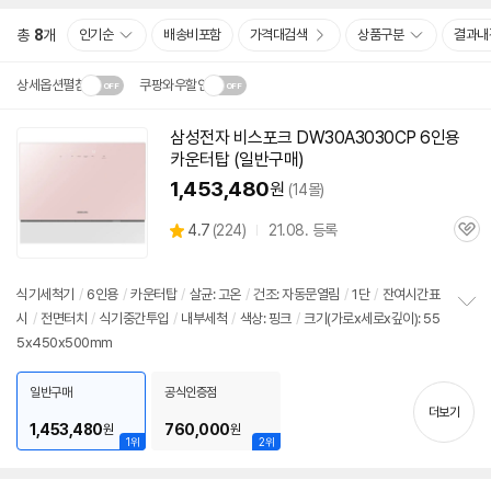
총
8
개
인기순
배송비포함
가격대검색
상품구분
결과내
상세옵션펼침
쿠팡와우할인
설치 환경·지역에 따라
삼성전자 비스포크
DW30A3030CP
6인용
동
닫
배송·설치비가 달라집니다.
카운터탑 (일반구매)
영
기
상
1,453,480
원
(14몰)
상
4.7
(
224)
21.08. 등록
관
별
품
심
점
리
식기세척기
/
6인용
/
카운터탑
/
살균: 고온
/
건조: 자동문열림
/
1단
/
잔여시간표
뷰
시
/
전면터치
/
식기중간투입
/
내부세척
/
색상: 핑크
/
크기(가로x세로x깊이): 55
정
5x450x500mm
보
펼
치
일반구매
공식인증점
기
더보기
1,453,480
760,000
원
원
1위
2위