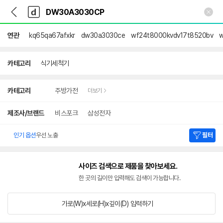
뒤
다
본문 바로가기
다
로
나
나
가
와
와
기
메
연관
kq65qa67afxkr
dw30a3030ce
wf24t8000kvdv17t8520bv
인
카테고리
식기세척기
상
카테고리
주방가전
더보기
세
검
색
제조사/브랜드
비스포크
삼성전자
인기 옵션
우선 노출
필터
사이즈 검색으로 제품을 찾아보세요.
한 곳의 길이만 입력해도 검색이 가능합니다.
가로(W)x세로(H)x깊이(D)
입력하기