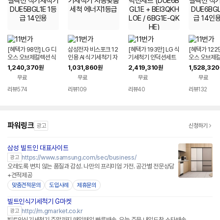
[혜택가 98만] LG 디
삼성전자 비스포크 12
[혜택가 193만] LG 식
[혜택가 122만
오스 오브제컬렉션 식
인용 AI 식기세척기 자
기세척기 인덕션세트
오스 오브제컬
기세척기 DUE5BGL1
동맞춤세척 에너지1등
(DUE6BGL1E + BEI
기세척기 DUE
1,240,370
1,031,860
2,419,310
1,528,320
원
원
원
E 1등급 14인용
급
3QKHLOE / 6BG1E
E 1등급 14
무료
무료
무료
무료
-QKHE)
리뷰
574
리뷰
109
리뷰
40
리뷰
132
파워링크
광고
신청하기
삼성 빌트인 대표사이트
https://www.samsung.com/sec/business/
광고
오래도록 변치 않는 품질과 감성. 나만의 프리미엄 가전. 공간별 전문상담
+견적제공
맞춤견적문의
도입사례
제휴문의
빌트인식기세척기 G마켓
http://m.gmarket.co.kr
광고
빌트인식기세척기 주말까지 매일매일 빠른배송, 오늘 주문 내일도착 스타배송