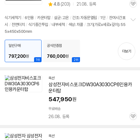
상
4.8
(
203)
21.08. 등록
관
별
품
심
점
리
식기세척기
/
6인용
/
카운터탑
/
살균: 고온
/
건조: 자동문열림
/
1단
/
잔여시간표
뷰
시
/
전면터치
/
식기중간투입
/
내부세척
/
색상: 차콜
/
크기(가로x세로x깊이): 55
정
5x450x500mm
보
펼
치
일반구매
공식인증점
기
더보기
797,200
760,000
원
원
1위
2위
옥션
삼성전자비스포크
DW30A3030CP
6인용카
운터탑
547,950
원
무료배송
26.08. 등록
관
심
옥션