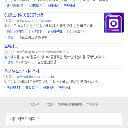
G마켓베스트
슈퍼딜특가
스타배송
꼭멤버십
CJ온스타일 X BEST상품
네이버페이
http://www.cjonstyle.com
광고
라이브로 쇼핑하는 빌트인식기세척기, 지금 필요한 순간 바로도착!
라이브쇼위크
리빙전문관
방송라인업
라이브쇼특가
이벤트
라이브쇼위크 8/3-8/9
초록싱크
https://blog.naver.com/soony8807
광고
싱크대리폼, 싱크대장공사, 싱크대공간작업, 빌트인가전리폼, 주방인테리어
이벤트
후기작성시 모바일상품권증정
옥션 빌트인식기세척기
http://mobile.auction.co.kr
광고
빌트인식기세척기 오늘주문 내일 도착 스타배송! 무제한 무료배송까지
옥션BEST
올킬 특가
스타배송
꼭멤버십
PC버전
로그인
개인정보처리방침
고객센터
(주) 커넥트웨이브