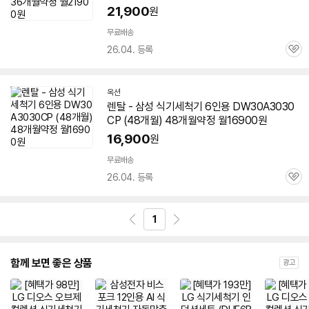
21,900
원
무료배송
26.04. 등록
관
심
옥션
렌탈 - 삼성 식기세척기 6인용
DW30A3030
CP
(48개월) 48개월약정 월16900원
16,900
원
무료배송
26.04. 등록
관
심
1
함께 보면 좋은 상품
광고