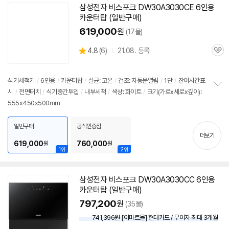
삼성전자 비스포크 DW30A3030CE 6인용
동
카운터탑 (일반구매)
영
상
619,000
원
(17몰)
상
4.8
(
6)
21.08. 등록
관
별
품
심
점
리
식기세척기
/
6인용
/
카운터탑
/
살균: 고온
/
건조: 자동문열림
/
1단
/
잔여시간표
뷰
시
/
전면터치
/
식기중간투입
/
내부세척
/
색상: 화이트
/
크기(가로x세로x깊이):
정
555x450x500mm
보
펼
치
일반구매
공식인증점
기
더보기
619,000
760,000
원
원
1위
2위
삼성전자 비스포크 DW30A3030CC 6인용
동
카운터탑 (일반구매)
영
상
797,200
원
(35몰)
741,396원 [이마트몰] 현대카드 / 무이자 최대 3개월