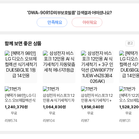
'DWA-90R1D외부보호필름' 검색결과 어떠셨나요?
만족해요
아쉬워요
함께 보면 좋은 상품
광고
[혜택가 98만] LG 디
삼성전자 비스포크 12
삼성전자 비스포크 12
[혜택가 122만
오스 오브제컬렉션 식
인용 AI 식기세척기 자
인용 AI 식기세척기 +
오스 오브제컬
기세척기 DUE5BGL1
동맞춤세척 에너지1등
3구 인덕션 (DW80F
기세척기 DUE
1,240,370
1,064,830
1,856,040
1,528,320
원
원
원
E 1등급 14인용
급
71Y1UEW+NZ63B
E 1등급 14
무료
무료
무료
무료
4026AK)
리뷰
574
리뷰
104
리뷰
7
리뷰
131