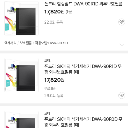
설치 환경·지역에 따라
폰트리 힐링쉴드
DWA-90R1D
외부
보호
필름
닫
배송·설치비가 달라집니다.
17,820
원
(1몰)
기
22.03. 등록
관
심
액세서리
/
보호
필름
/
적용모델: DWA-90R1D
정
보
코티니
펼
네
폰트리 SK매직 식기세척기
DWA-90R1D
무
치
이
기
광
외부
보호
필름
1매
버
페
17,820
원
이
무료배송
26.04. 등록
관
심
코티니
네
폰트리 SK매직 식기세척기 DWA-90R0D 무
이
광
외부
보호
필름
1매
버