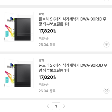
관
심
컴잇
네
폰트리 SK매직 식기세척기
DWA-90R1D
무
이
광
외부
보호
필름
1매
버
페
17,820
원
이
무료배송
26.04. 등록
관
심
컴잇
네
폰트리 SK매직 식기세척기 DWA-90R0D 무
이
광
외부
보호
필름
1매
버
페
17,820
원
이
무료배송
26.04. 등록
관
심
1