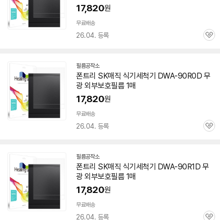
페
17,820
원
이
무료배송
26.04. 등록
관
심
필름공작소
네
폰트리 SK매직 식기세척기 DWA-90R0D 무
이
광
외부
보호
필름
1매
버
페
17,820
원
이
무료배송
26.04. 등록
관
심
필름공작소
네
폰트리 SK매직 식기세척기
DWA-90R1D
무
이
광
외부
보호
필름
1매
버
페
17,820
원
이
무료배송
26.04. 등록