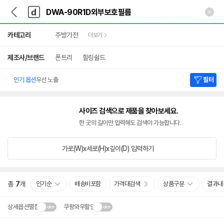
뒤
다
본문 바로가기
다
로
나
나
가
와
와
상
기
메
카테고리
주방가전
더보기
세
인
검
색
제조사/브랜드
폰트리
힐링쉴드
인기 옵션
우선 노출
필터
사이즈 검색으로 제품을 찾아보세요.
한 곳의 길이만 입력해도 검색이 가능합니다.
가로(W)x세로(H)x깊이(D)
입력하기
총
7
개
인기순
배송비포함
가격대검색
상품구분
결과내
상세옵션펼침
쿠팡와우할인