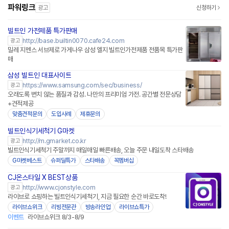
파워링크
광고
신청하기
빌트인 가전제품 특가판매
http://base.builtin0070.cafe24.com
광고
밀레 지멘스 서브제로 가게나우 삼성 엘지 빌트인가전제품 전품목 특가판
매
삼성 빌트인 대표사이트
https://www.samsung.com/sec/business/
광고
오래도록 변치 않는 품질과 감성. 나만의 프리미엄 가전. 공간별 전문상담
+견적제공
맞춤견적문의
도입사례
제휴문의
빌트인식기세척기 G마켓
http://m.gmarket.co.kr
광고
빌트인식기세척기 주말까지 매일매일 빠른배송, 오늘 주문 내일도착 스타배송
G마켓베스트
슈퍼딜특가
스타배송
꼭멤버십
CJ온스타일 X BEST상품
네이버페이
http://www.cjonstyle.com
광고
라이브로 쇼핑하는 빌트인식기세척기, 지금 필요한 순간 바로도착!
라이브쇼위크
리빙전문관
방송라인업
라이브쇼특가
이벤트
라이브쇼위크 8/3-8/9