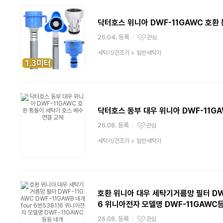
닥터호스 위니아 DWF-11GAWC 호환
26.04. 등록
관심
관심상품
상
세탁기/건조기
>
일반세탁기
품
분
류
닥터호스 동부 대우 위니아 DWF-11G
26.08. 등록
관심
관심상품
상
세탁기/건조기
>
일반세탁기
품
분
류
호환 위니아 대우 세탁기거름망 필터 DWF-
6 위니아전자 모델명 DWF-11GAWC
26.08. 등록
관심