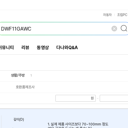
VS검색
개 담김
삭제
검색
닫기
닫기
자동차
조립PC
커뮤니티
리뷰
동영상
다나와Q&A
생활/주방
1
호환품제조사
원
~
깊이(D)
1. 실제 제품 사이즈보다 70~100mm 정도