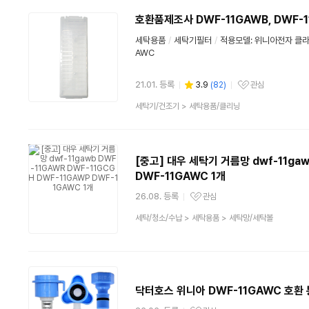
류
호환품제조사 DWF-11GAWB, DWF-
세탁용품
/
세탁기필터
/
적용모델: 위니아전자 클라쎄
AWC
21.01. 등록
3.9
(
82
)
관심
관심상품
상
세탁기/건조기
>
세탁용품/클리닝
품
분
류
[중고] 대우 세탁기 거름망 dwf-11gaw
DWF-11GAWC 1개
26.08. 등록
관심
관심상품
상
세탁/청소/수납
>
세탁용품
>
세탁망/세탁볼
품
분
류
닥터호스 위니아 DWF-11GAWC 호환