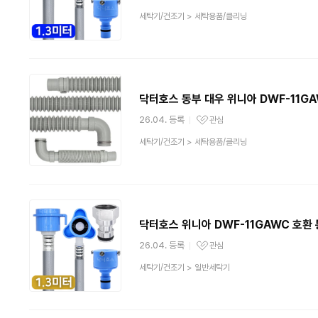
관심상품
상
세탁기/건조기
>
세탁용품/클리닝
품
분
류
닥터호스 동부 대우 위니아 DWF-11G
26.04. 등록
관심
관심상품
상
세탁기/건조기
>
세탁용품/클리닝
품
분
류
닥터호스 위니아 DWF-11GAWC 호환
26.04. 등록
관심
관심상품
상
세탁기/건조기
>
일반세탁기
품
분
류