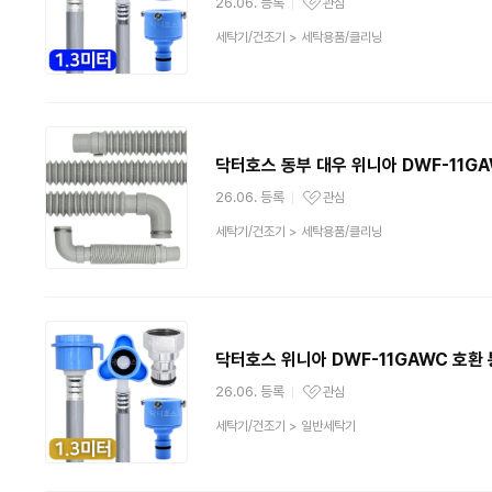
26.06. 등록
관심
관심상품
상
세탁기/건조기
>
세탁용품/클리닝
품
분
류
닥터호스 동부 대우 위니아 DWF-11G
26.06. 등록
관심
관심상품
상
세탁기/건조기
>
세탁용품/클리닝
품
분
류
닥터호스 위니아 DWF-11GAWC 호환
26.06. 등록
관심
관심상품
상
세탁기/건조기
>
일반세탁기
품
분
류