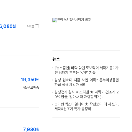
6,080
원
40몰
뉴스
[뉴스줌인] 바닥 닦던 로보락이 세탁기를? 가
전 생태계 흔드는 '로봇' 기술
19,350
원
삼성 원바디 지금 사면 이득? 온누리상품권
환급 적용 체감가 정리
유/무료배송
삼성전자 감사 페스티벌 ★ 세탁기·건조기 2
0% 환급, 얼마나 더 저렴할까? (~
G마켓 빅스마일데이★ 작년보다 더 싸졌다,
세탁&건조기 특가 총정리
7,980
원