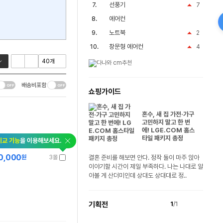
선풍기
7
에어컨
노트북
2
창문형 에어컨
4
배송비포함
쇼핑가이드
혼수, 새 집 가전·가구
고민하지 말고 한 번
에! LGE.COM 홈스
타일 패키지 총정
비교 기능
을 이용해보세요.
0,000
원
3몰
결혼 준비를 해보면 안다. 정작 둘이 마주 앉아
이야기할 시간이 제일 부족하다. 나는 나대로 알
아볼 게 산더미인데 상대도 상대대로 정..
기획전
1
/1