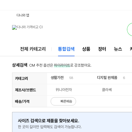
DWF11GAWC : 다나와 통합검색
검색될 최소 가격 입력
검색될 최대 가격 입력
별점
별점
별점
별점
리뷰수
리뷰수
리뷰수
리뷰수
서비스
다나와 앱
전체 카테고리
통합검색
상품
장터
뉴스
상세검색
CM 추천 옵션은
하이라이트
로 강조했어요.
생활가전
디지털 완제품
58
6
카테고리
위니아전자
클라쎄
제조사/브랜드
배송/가격
빠른배송
사이즈 검색으로 제품을 찾아보세요.
한 곳의 길이만 입력해도 검색이 가능합니다.