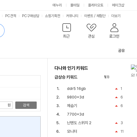
싫어요
좋아요
에누리
몰테일
플레이오토
메이크샵
PC견적
PC구매상담
쇼핑기획전
커뮤니티
이벤트
/
체험단
더보기
최근
관심
로그인
공유
관
련
다나와 인기 키워드
컨
텐
급상승 키워드
1
/8
츠
ddr5 16gb
1
9800x3d
6
원
검색
제습기
6
7700x3d
닌텐도 스위치 2
3
모니터
11