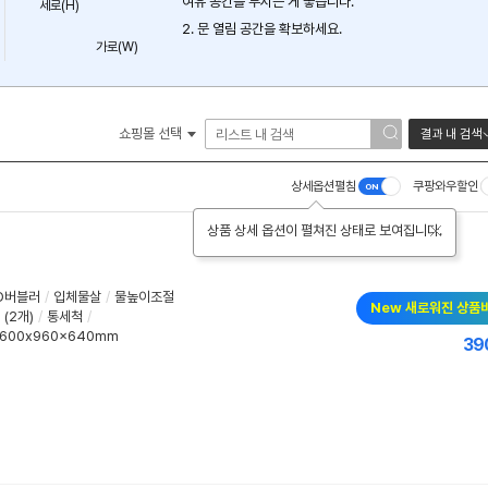
여유 공간을 두시는 게 좋습니다.
세로(H)
2. 문 열림 공간을 확보하세요.
가로(W)
쇼핑몰 선택
결과 내 검색
상세옵션펼침
쿠팡와우할인
상품 상세 옵션이 펼쳐진 상태로 보여집니다.
D버블러
/
입체물살
/
물높이조절
New 새로워진 상품
(2개)
/
통세척
/
600x960x640mm
39