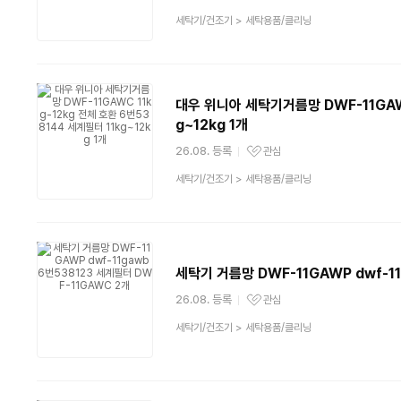
관심상품
상
세탁기/건조기
>
세탁용품/클리닝
품
분
류
대우 위니아 세탁기거름망 DWF-11GAWC
g~12kg 1개
26.08. 등록
관심
관심상품
상
세탁기/건조기
>
세탁용품/클리닝
품
분
류
세탁기 거름망 DWF-11GAWP dwf-1
26.08. 등록
관심
관심상품
상
세탁기/건조기
>
세탁용품/클리닝
품
분
류