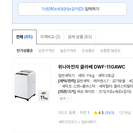
가로(W)x세로(H)x깊이(D)
입력하기
전체
(65)
가격비교
(2)
검색 상품
(85)
인기상품순
낮은가격순
높은가격순
신상품순
상품평 많은순
위니아전자 클라쎄 DWF-11GAWC
일반세탁기
/
세탁
:
11kg
/
세탁:3등급
/
[세탁/관리]
일반세탁
/
에어센스7
/
공기방울
/
4
/
세탁조
:
스텐+플라스틱
/
세탁필터
:
플라스틱필터 
[외관/크기]
색상
:
화이트
/
크기(가로x세로x깊이): 
닫기
15.12. 등록
의견
1
4.5
(
593
)
관심
관심상품
상
세탁기/건조기
>
일반세탁기
품
분