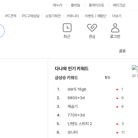
에누리
몰테일
플레이오토
메이크샵
PC견적
PC구매상담
쇼핑기획전
커뮤니티
이벤트
/
체험단
더보기
최근
관심
로그인
공유
관
련
다나와 인기 키워드
컨
텐
급상승 키워드
1
/8
츠
ddr5 16gb
1
9800x3d
6
제습기
6
7700x3d
닌텐도 스위치 2
3
모니터
11