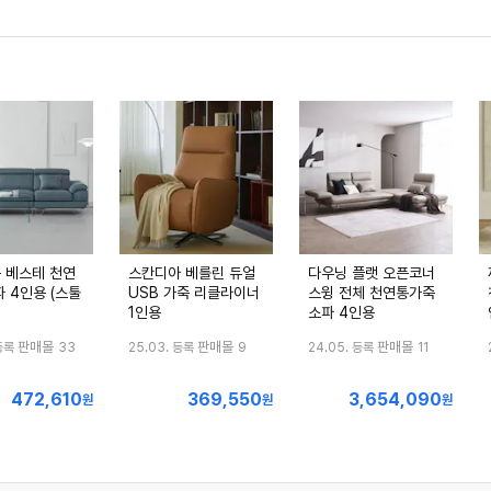
 베스테 천연
스칸디아 베를린 듀얼
다우닝 플랫 오픈코너
 4인용 (스툴
USB 가죽 리클라이너
스윙 전체 천연통가죽
1인용
소파 4인용
판매몰
판매몰
판매몰
등록
33
25.03. 등록
9
24.05. 등록
11
472,610
369,550
3,654,090
최
최
최
원
원
원
저
저
저
가
가
가