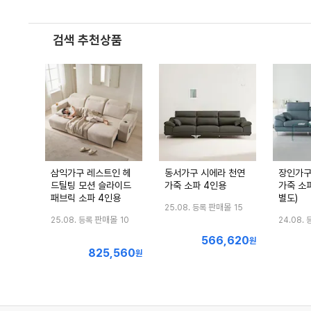
검색 추천상품
삼익가구 레스트인 헤
동서가구 시에라 천연
장인가구
드틸팅 모션 슬라이드
가죽 소파 4인용
가죽 소파
패브릭 소파 4인용
별도)
판매몰
25.08. 등록
15
판매몰
25.08. 등록
10
24.08. 
566,620
최
원
825,560
최
원
저
저
가
가