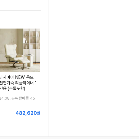
까사미아 NEW 옴므
천연가죽 리클라이너 1
인용 (스툴포함)
판매몰
24.08. 등록
45
482,620
최
원
저
가