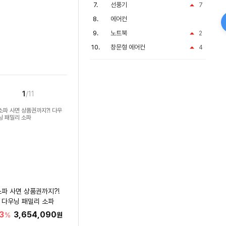
선풍기
7
에어컨
노트북
2
창문형 에어컨
4
1
/11
소파 사면 상품권까지?!
다우닝 패밀리 소파
3
3,654,090
%
원