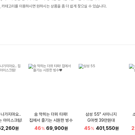
, 카테고리를 이용하시면 원하시는 상품을 좀 더 쉽게 찾으실 수 있습니다.
 나가지마요..
숨 막히는 더위 타파!
삼성 55" 사이니지
는 아이스크림!
집에서 즐기는 시원한 빙수
G마켓 39만원대
♥
62,260
46
69,900
45
401,550
2
원
%
원
%
원