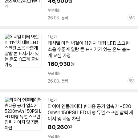
46,900
원
무료배송
26.08. 등록
관
심
11번가
데시벨 미터 벽걸이 11인치
대형
LED
스크린
소음 수준계 알람 콘 표시기가 있는 온도 습도
계 교실 가정
160,930
원
무료배송
26.08. 등록
관
심
11번가
타이어 인플레이터 휴대용 공기 압축기 - 520
세부정보 열기/접기
0mAh 150PSI
LED
대형
듀얼
스크린
압력 게
이지 및 자동 차단
80,260
원
무료배송