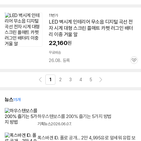
심
11번가
LED
벽시계 인테리어 무소음 디지털 곡선 전
자 시계
대형
스크린
플매트 카펫 러그인 배터
리 이중 거울 알
22,160
원
무료배송
26.08. 등록
관
심
1
2
3
4
5
뉴스
15개
하우스텐보스를 200% 즐기는 5가지 방법
기획뉴스
2026.06.07.
폭스바겐 ID. 폴로 공개… 2만 4,995유로 앞세워 유럽 보