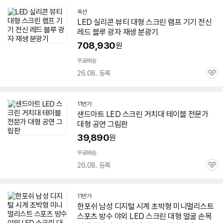
옥션
LED
실리콘 뷰티
대형
스크린
램프 기기 전신
레드 블루 광자 재생 분광기
708,930
원
무료배송
26.08. 등록
관
심
11번가
샌드아트
LED
스크린
거치대 테이블 전문가
대형
공연 그림판
39,890
원
무료배송
26.08. 등록
관
심
11번가
한포쉬 남성 디지털 시계 초박형 미니멀리스트
스포츠 방수 야외
LED
스크린
대형
얼굴 손목