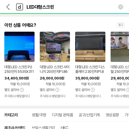
뒤
다
본문 바로가기
다
로
나
나
가
와
와
기
메
인
이런 상품 어때요?
광고
대형 LED 스크린 P2
대형 LED 스크린 샤이
대형 LED 스크린 디스
대형 LED 스
250인치 5535X311
니지 200인치P1.86
플레이 230인치P1.8
월 250인치P2
3
4480X2400 은행
6 5120X2880 회사
79X2880 
34,400,000
26,000,000
35,800,000
29,400,0
원
원
원
금융기관
연수원 기업
착불 10,000원
착불 10,000원
착불 10,000원
착불 10,
별도 설치비
별도 설치비
별도 설치비
별도 설치비
주식회사 예빛엘이디
주식회사 예빛엘이디
주식회사 예빛엘이디
주식회사 예빛
상
카테고리
생활/주방
디지털 완제품
공구/산업기계
영상음향
가
세
검
색
제조사/브랜드
브람스생활건강
HKC