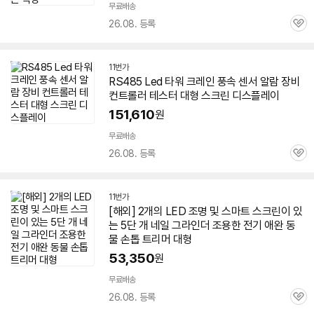
무료배송
26.08. 등록
관
심
11번가
RS485
Led
타워 크레인 풍속 센서 알람 장비
컨트롤러 테스터
대형
스크린
디스플레이
151,610
원
무료배송
26.08. 등록
관
심
11번가
[해외] 2개의
LED
조명 및 스마트
스크린
이 있
는 5단 개 네일 그라인더 조용한 전기 애완 동
물 손톱 트리머
대형
53,350
원
무료배송
26.08. 등록
관