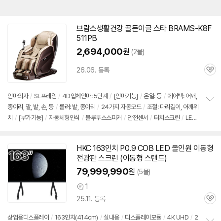
브람스생활건강 골든이글 스타 BRAMS-K8F
511PB
2,694,000
원
(2몰)
26.06. 등록
관
심
안마의자
/
SL프레임
/
4D입체안마: 5단계
/
[안마기능]
/
온열: 등
/
에어백: 어깨,
종아리, 팔, 발, 손, 등
/
롤러: 발, 종아리
/
24가지 자동모드
/
조절: 다리길이, 어깨위
정
치
/
[부가기능]
/
자동체형인식
/
블루투스스피커
/
안전센서
/
터치
스크린
/
LED
보
펼
무드등
/
[규격]
/
크기:
대형
/
세웠을때: 153x71.5x114cm
/
무게: 107kg
치
기
HKC 163인치 P0.9 COB
LED
올인원 이동형
전광판
스크린
(이동형 스탠드)
79,999,990
원
(5몰)
1
상
25.11. 등록
품
관
의
심
견
상업용디스플레이
/
163인치(414cm)
/
실내용
/
디스플레이모듈
/
4K UHD
/
2