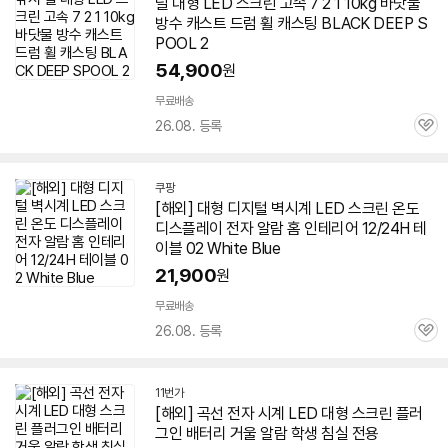
릴
대형
LED
스크린
고속 7 2 1 10kg 바닷물
방수 캐스트 드럼 휠 캐스팅 BLACK DEEP S
POOL 2
54,900
원
무료배송
26.08. 등록
관
심
쿠팡
[해외]
대형
디지털 벽시계
LED
스크린
온도
디스플레이 전자 알람 홈 인테리어 12/24H 테
이블 02 White Blue
21,900
원
무료배송
26.08. 등록
관
심
11번가
[해외] 곡선 전자 시계
LED
대형
스크린
플러
그인 배터리 거울 알람 학생 침실 전용