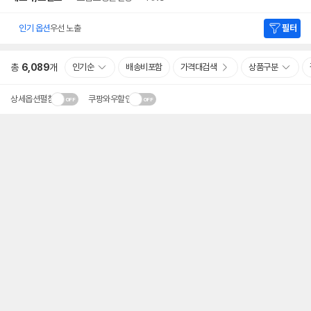
인기 옵션
우선 노출
필터
총
6,089
개
인기순
배송비포함
가격대검색
상품구분
상세옵션펼침
쿠팡와우할인