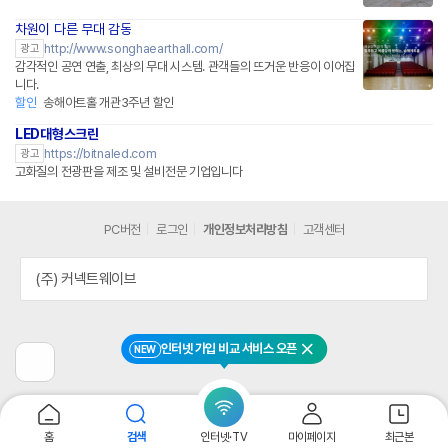
차원이 다른 무대 감동
http://www.songhaearthall.com/
광고
감각적인 공연 연출, 최상의 무대 시스템. 관객들의 뜨거운 반응이 이어집
니다.
할인
송해아트홀 개관3주년 할인
LED대형스크린
https://bitnaled.com
광고
고화질의 전광판을 제조 및 설비전문 기업입니다
PC버전
로그인
개인정보처리방침
고객센터
(주) 커넥트웨이브
인터넷 가입 비교 서비스 오픈
NEW
닫기
이
전
페
이
지
홈
검색
인터넷·TV
마이페이지
최근본
로