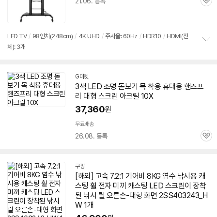
21.06. 등록
관
심
LED
TV
/
98인치(248cm)
/
4K UHD
/
주사율: 60Hz
/
HDR10
/
HDMI(전
체): 3개
정
보
펼
치
G마켓
기
3색
LED
조명 돋보기 목 착용 휴대용 핸즈프
리
대형
스크린
아크릴 10X
37,360
원
무료배송
26.08. 등록
관
심
쿠팡
[해외] 고속 7.2:1 기어비 8KG 염수 낚시용 캐
스팅 휠 전자 미끼 캐스팅
LED
스크린
이 장착
된 낚시 릴 오른손-
대형
화면 2SS403243_H
W 1개