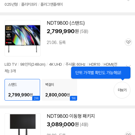
025년형
/
플리커프리
/
플러그앤플레이
정
보
펼
치
NDT9800 (스탠드)
기
2,799,990
원
(5몰)
21.06. 등록
관
심
LED
TV
/
98인치(248cm)
/
4K UHD
/
주사율: 60Hz
/
HDR10
/
HDMI(전
체): 3개
닫
정
단위 가격별 확인도 가능해요!
기
보
펼
스탠드
벽걸이
치
더보기
기
2,799,990
2,800,000
원
원
2위
1위
NDT9800 이동형 패키지
3,089,000
원
(4몰)