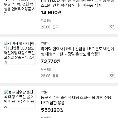
[해외]
LED
디지털 탁상시계 무소음
대형
투명
스크린
건형 학생용 인테리어용품 시계
14,900
원
무료배송
26.08. 등록
관
심
11번가
라이딕 협력사 [해외] 산업용
LED
온도 벽걸이
형
대형
스크린
고정밀 온습도계 측정기
73,770
원
무료배송
26.08. 등록
관
심
11번가
농구 점수판 충전식
대형
스크린
볼 게임 전용
LED
심판 용품
559,120
원