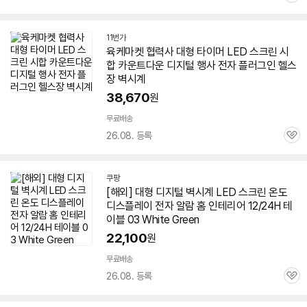
심
11번가
육케마켓 협력사
대형
타이머
LED
스크린
시
합 카운트다운 디지털 행사 전자 플러그인 헬스
장 벽시계
38,670
원
무료배송
26.08. 등록
관
심
쿠팡
[해외]
대형
디지털 벽시계
LED
스크린
온도
디스플레이 전자 알람 홈 인테리어 12/24H 테
이블 03 White Green
22,100
원
무료배송
26.08. 등록
관
심