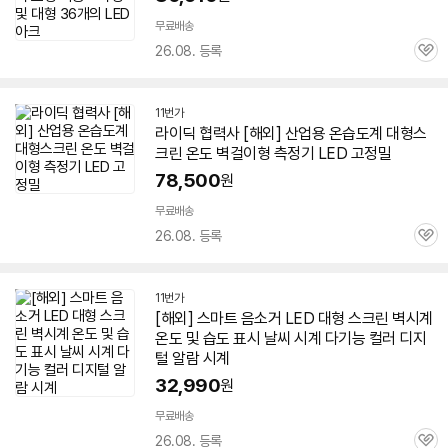
무료배송
26.08. 등록
관
심
11번가
라이딕 협력사 [해외] 산업용 온습도계
대형
스
크린
온도 벽걸이형 측정기
LED
고정밀
78,500
원
무료배송
26.08. 등록
관
심
11번가
[해외] 스마트 음소거
LED
대형
스크린
벽시계
온도 및 습도 표시 날씨 시계 다기능 컬러 디지
털 알람 시계
32,990
원
무료배송
26.08. 등록
관