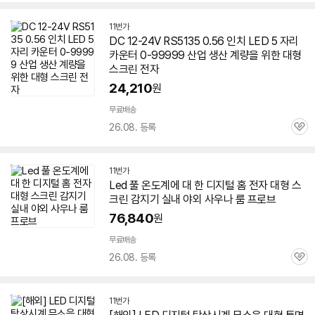
심
11번가
DC 12-24V RS5135 0.56 인치
LED
5 자리
카운터 0-99999 산업 생산 계량을 위한
대형
스크린
전자
24,210
원
무료배송
26.08. 등록
관
심
11번가
Led
풀 온도계에 대 한 디지털 홈 전자
대형
스
크린
감지기 실내 야외 사우나 룸 프로브
76,840
원
무료배송
26.08. 등록
관
심
11번가