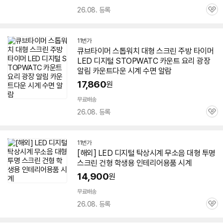
26.08. 등록
관
심
11번가
큐브타이머 스톱워치
대형
스크린
주방 타이머
LED
디지털 STOPWATC 카운트 요리 광장
알림 카운트다운 시계 수면 알람
17,860
원
무료배송
26.08. 등록
관
심
11번가
[해외]
LED
디지털 탁상시계 무소음
대형
투명
스크린
건형 학생용 인테리어용품 시계
14,900
원
무료배송
26.08. 등록
관
심