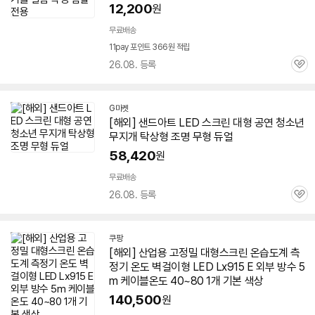
12,200
원
무료배송
11pay 포인트 366원 적립
26.08. 등록
관
심
G마켓
[해외] 샌드아트
LED
스크린
대형
공연 청소년
무지개 탁상형 조명 무형 듀얼
58,420
원
무료배송
26.08. 등록
관
심
쿠팡
[해외] 산업용 고정밀
대형
스크린
온습도계 측
정기 온도 벽걸이형
LED
Lx915 E 외부 방수 5
m 케이블온도 40~80 1개 기본 색상
140,500
원