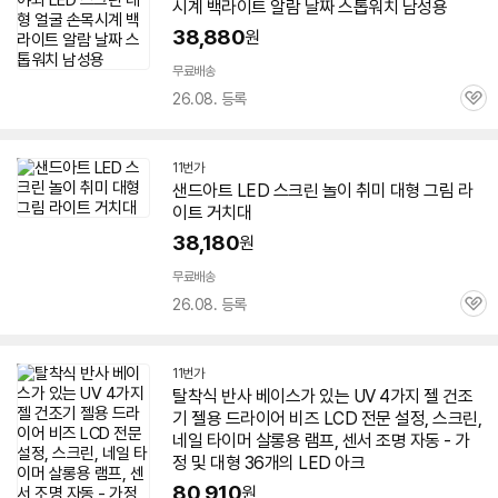
시계 백라이트 알람 날짜 스톱워치 남성용
38,880
원
무료배송
26.08. 등록
관
심
11번가
샌드아트
LED
스크린
놀이 취미
대형
그림 라
이트 거치대
38,180
원
무료배송
26.08. 등록
관
심
11번가
탈착식 반사 베이스가 있는 UV 4가지 젤 건조
기 젤용 드라이어 비즈 LCD 전문 설정,
스크린
,
네일 타이머 살롱용 램프, 센서 조명 자동 - 가
정 및
대형
36개의
LED
아크
80,910
원