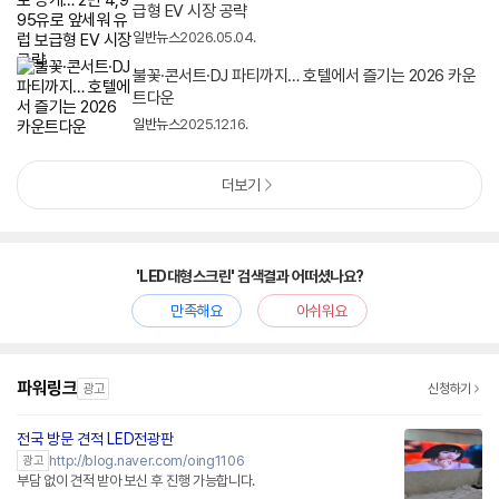
급형 EV 시장 공략
일반뉴스
2026.05.04.
불꽃·콘서트·DJ 파티까지… 호텔에서 즐기는 2026 카운
트다운
일반뉴스
2025.12.16.
더보기
'LED대형스크린' 검색결과 어떠셨나요?
만족해요
아쉬워요
파워링크
광고
신청하기
전국 방문 견적 LED전광판
http://blog.naver.com/oing1106
광고
부담 없이 견적 받아 보신 후 진행 가능합니다.