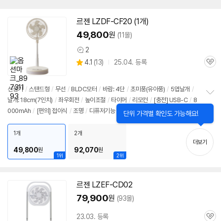
르젠 LZDF-CF20 (1개)
49,800
원
(11몰)
2
상
상
4.1
(
13)
25.04. 등록
품
관
별
의
품
심
점
견
리
선풍기
/
스탠드형
/
무선
/
BLDC모터
/
바람: 4단
/
초미풍(유아풍)
/
5엽날개
/
뷰
날개: 18cm(7인치)
/
좌우회전
/
높이조절
/
타이머
/
리모컨
/
[충전] USB-C
/
8
정
000mAh
/
[편의]
접이식
/
조명
/
디퓨저기능
/
크기(가로x세로x깊이): 307x44
보
닫
단위 가격별 확인도 가능해요!
펼
기
6(840)x257mm
치
1개
2개
기
더보기
49,800
92,070
원
원
1위
2위
르젠 LZEF-CD02
79,900
원
(93몰)
23.03. 등록
관