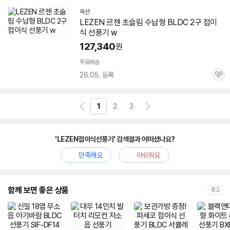
옥션
LEZEN
르젠 초슬림 수납형 BLDC 2구
접이
식
선풍기
w
127,340
원
무료배송
26.05. 등록
관
심
1
2
3
'LEZEN접이식선풍기' 검색결과 어떠셨나요?
만족해요
아쉬워요
함께 보면 좋은 상품
광고