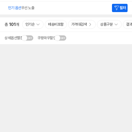
인기 옵션
우선 노출
필터
총
101
개
인기순
배송비포함
가격대검색
상품구분
결
상세옵션펼침
쿠팡와우할인