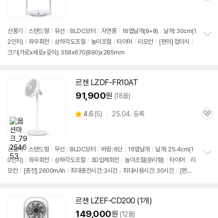
심
선풍기
/
스탠드형
/
유선
/
BLDC모터
/
자연풍
/
16엽날개(8+8)
/
날개: 30cm(1
2인치)
/
좌우회전
/
상하각도조절
/
높이조절
/
타이머
/
리모컨
/
[편의]
접이식
/
정
크기(가로x세로x깊이): 358x670(890)x285mm
보
펼
치
기
르젠 LZDF-FR10AT
91,900
원
(18몰)
상
4.6
(
5)
25.04. 등록
관
별
품
심
점
리
뷰
선풍기
/
스탠드형
/
무선
/
BLDC모터
/
바람: 6단
/
16엽날개
/
날개: 25.4cm(1
0인치)
/
좌우회전
/
상하각도조절
/
3D입체회전
/
높이조절(분리형)
/
타이머
/
리
정
모컨
/
[충전] 2600mAh
/
최대충전시간: 3시간
/
최대사용시간: 30시간
/
[편의]
보
펼
접이식
/
조명
/
크기(가로x세로x깊이): 323x740(915)x323mm
치
기
르젠 LZEF-CD200 (1개)
149,000
원
(12몰)