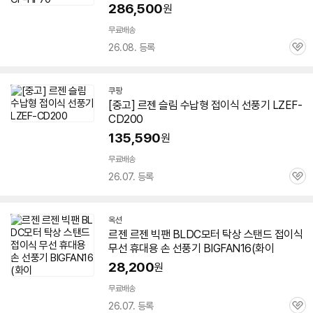
286,500
원
무료배송
26.08. 등록
관
심
쿠팡
[중고] 르젠 슬림 수납형
접이식
선풍기
LZEF-
CD200
135,590
원
빠
른
무료배송
배
26.07. 등록
관
송
심
옥션
르젠 르젠 빅팬 BLDC모터 탁상 스탠드
접이식
무선 휴대용 손
선풍기
BIGFAN16(화이
28,200
원
무료배송
26.07. 등록
관