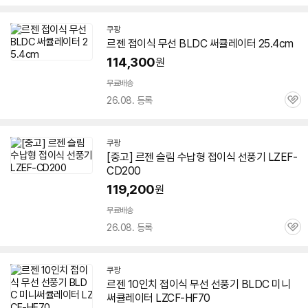
심
쿠팡
르젠
접이식
무선 BLDC 써큘레이터 25.4cm
114,300
원
무료배송
26.08. 등록
관
심
쿠팡
[중고] 르젠 슬림 수납형
접이식
선풍기
LZEF-
CD200
119,200
원
빠
른
무료배송
배
26.08. 등록
관
송
심
쿠팡
르젠 10인치
접이식
무선
선풍기
BLDC 미니
써큘레이터 LZCF-HF70