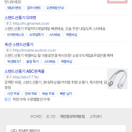
만나보세요!
웨딩이벤트
입주이벤트
오픈매장안내
스탠드선풍기 G마켓
http://m.gmarket.co.kr
광고
스탠드선풍기 주말까지 매일매일 빠른배송, 오늘 주문 내일도착 스타배송
G마켓베스트
슈퍼딜특가
스타배송
꼭멤버십
옥션 스탠드선풍기
http://mobile.auction.co.kr
광고
스탠드선풍기 꼭멤버십 월 이용료만큼 캐시보장! 쇼핑 5%적립&무료반품 혜택
옥션BEST
올킬 특가
스타배송
꼭멤버십
스탠드선풍기 ABC판촉물
http://abc777.kr
광고
강력한 바람, 스탠드선풍기, 휴대/탁상용/거치형 취향 손풍기, 특가판매, 덤
증정
시안 무료
인쇄 무료
배송 무료
빠른 납기
할인
착한가격! 수량별할인가격!
PC버전
로그인
개인정보처리방침
고객센터
(주) 커넥트웨이브