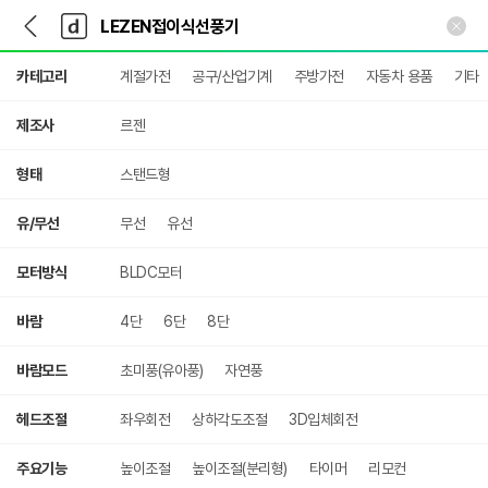
뒤
다
본문 바로가기
다
로
나
나
가
와
와
상
기
메
카테고리
계절가전
공구/산업기계
주방가전
자동차 용품
기타
세
인
검
색
제조사
르젠
형태
스탠드형
유/무선
무선
유선
모터방식
BLDC모터
바람
4단
6단
8단
바람모드
초미풍(유아풍)
자연풍
헤드조절
좌우회전
상하각도조절
3D입체회전
주요기능
높이조절
높이조절(분리형)
타이머
리모컨