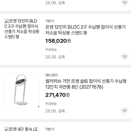
26.06. 등록
관
심
11번가
르젠 12인치 BLDC 2구 수납팬
접이식
선풍기
저소음 탁상용 스탠드형
158,020
원
무료배송
26.06. 등록
관
심
SK스토아
셀러허브 가전 르젠 슬림
접이식
선풍기
수납형
12인치 자연풍 8단 (20277678)
271,470
원
무료배송
26.06. 등록
관
심
11번가