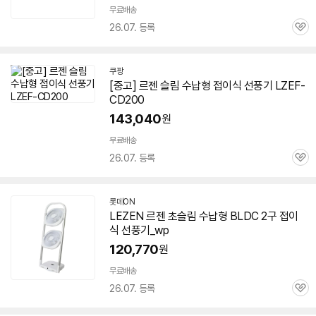
무료배송
26.07. 등록
관
심
쿠팡
[중고] 르젠 슬림 수납형
접이식
선풍기
LZEF-
CD200
143,040
원
빠
른
무료배송
배
26.07. 등록
관
송
심
롯데ON
LEZEN
르젠 초슬림 수납형 BLDC 2구
접이
식
선풍기
_wp
120,770
원
무료배송
26.07. 등록
관
심