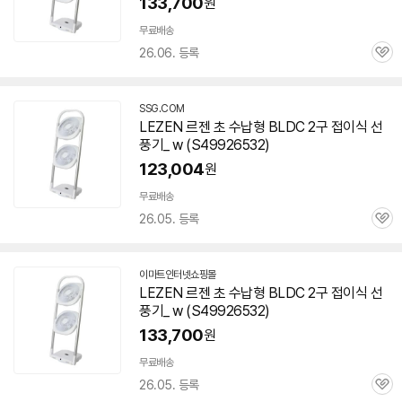
133,700
원
무료배송
26.06. 등록
관
심
SSG.COM
LEZEN
르젠 초 수납형 BLDC 2구
접이식
선
풍기
_ w (S49926532)
123,004
원
무료배송
26.05. 등록
관
심
이마트인터넷쇼핑몰
LEZEN
르젠 초 수납형 BLDC 2구
접이식
선
풍기
_ w (S49926532)
133,700
원
무료배송
26.05. 등록
관