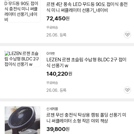
르젠 4단 풍속 LED 무드등 90도
접이식
충전
식 미니 써큘레이터
선풍기
_네이비
72,450
원
무료배송
26.06. 등록
관
심
G마켓
LEZEN
르젠 초슬림 수납형 BLDC 2구
접이
식
선풍기
w
140,220
원
무료배송
26.06. 등록
관
심
신세계몰
르젠 무선 충전식 탁상용 캠핑 폴딩
선풍기
미
니 써큘레이터 소형 작은 야외 책상
39,800
원