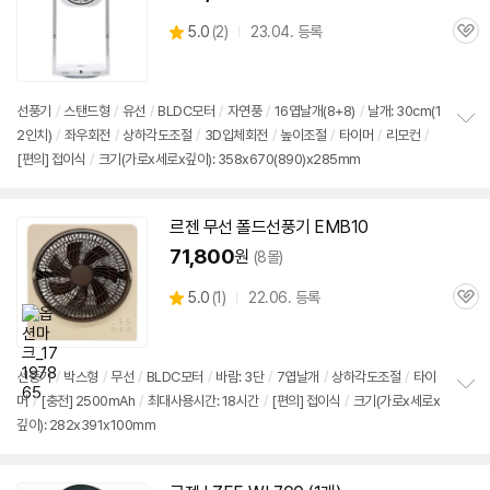
상
5.0
(
2)
23.04. 등록
관
별
품
심
점
리
뷰
선풍기
/
스탠드형
/
유선
/
BLDC모터
/
자연풍
/
16엽날개(8+8)
/
날개: 30cm(1
2인치)
/
좌우회전
/
상하각도조절
/
3D입체회전
/
높이조절
/
타이머
/
리모컨
/
정
[편의]
접이식
/
크기(가로x세로x깊이): 358x670(890)x285mm
보
펼
치
기
르젠 무선 폴드
선풍기
EMB10
71,800
원
(8몰)
상
5.0
(
1)
22.06. 등록
관
별
품
심
점
리
뷰
선풍기
/
박스형
/
무선
/
BLDC모터
/
바람: 3단
/
7엽날개
/
상하각도조절
/
타이
머
/
[충전] 2500mAh
/
최대사용시간: 18시간
/
[편의]
접이식
/
크기(가로x세로x
정
깊이): 282x391x100mm
보
펼
치
기