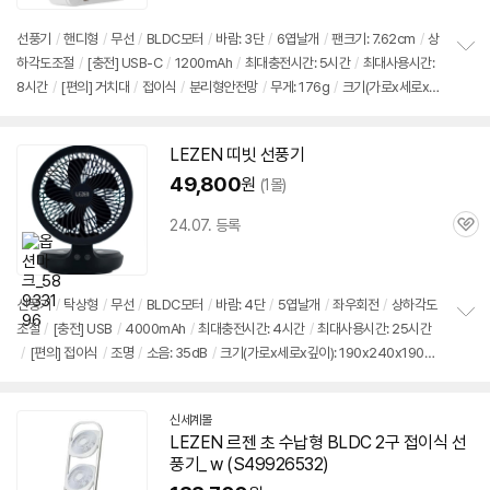
선풍기
/
핸디형
/
무선
/
BLDC모터
/
바람: 3단
/
6엽날개
/
팬크기: 7.62cm
/
상
하각도조절
/
[충전] USB-C
/
1200mAh
/
최대충전시간: 5시간
/
최대사용시간:
정
8시간
/
[편의] 거치대
/
접이식
/
분리형안전망
/
무게: 176g
/
크기(가로x세로x깊
보
펼
이): 95x150(240)x65mm
치
기
LEZEN
띠빗
선풍기
49,800
원
(1몰)
24.07. 등록
관
심
선풍기
/
탁상형
/
무선
/
BLDC모터
/
바람: 4단
/
5엽날개
/
좌우회전
/
상하각도
조절
/
[충전] USB
/
4000mAh
/
최대충전시간: 4시간
/
최대사용시간: 25시간
정
/
[편의]
접이식
/
조명
/
소음: 35dB
/
크기(가로x세로x깊이): 190x240x190m
보
펼
m
치
기
신세계몰
LEZEN
르젠 초 수납형 BLDC 2구
접이식
선
풍기
_ w (S49926532)