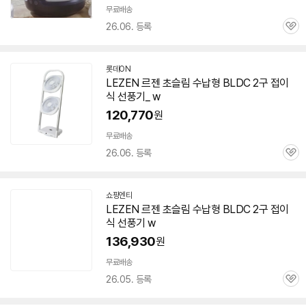
무료배송
26.06. 등록
관
심
롯데ON
LEZEN
르젠 초슬림 수납형 BLDC 2구
접이
식
선풍기
_ w
120,770
원
무료배송
26.06. 등록
관
심
쇼핑엔티
LEZEN
르젠 초슬림 수납형 BLDC 2구
접이
식
선풍기
w
136,930
원
무료배송
26.05. 등록
관
심