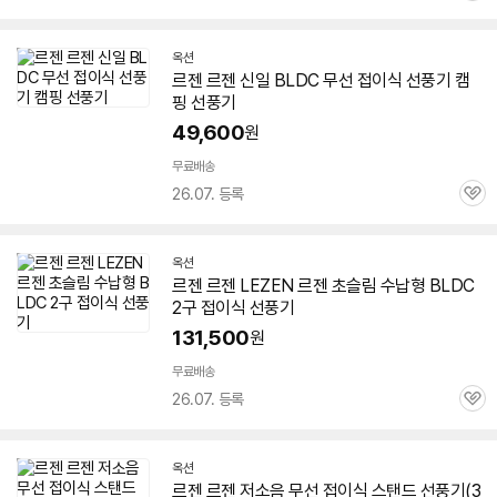
심
옥션
르젠 르젠 신일 BLDC 무선
접이식
선풍기
캠
핑
선풍기
49,600
원
무료배송
26.07. 등록
관
심
옥션
르젠 르젠
LEZEN
르젠 초슬림 수납형 BLDC
2구
접이식
선풍기
131,500
원
무료배송
26.07. 등록
관
심
옥션
르젠 르젠 저소음 무선
접이식
스탠드
선풍기
(3