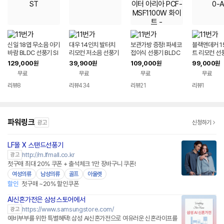
신일 18엽 무소음 아기
대우 14인치 발터치
보관가방 증정! 파세코
블랙앤데커 1
바람 BLDC 선풍기 SI
리모컨 저소음 선풍기
접이식 선풍기 BLDC
트 리모컨 선풍
F-DF14ST
서큘레이터 아리아 PC
F5240-A
129,000
39,900
109,000
99,000
원
원
원
원
F-MSF1100W 화이
무료
무료
무료
무료
트 -
리뷰
8
리뷰
434
리뷰
21
리뷰
1
파워링크
광고
신청하기
LF몰 X 스탠드선풍기
http://m.lfmall.co.kr
광고
첫구매 최대 20% 쿠폰 + 출석체크 1만 장바구니 쿠폰!
여성의류
남성의류
골프
아울렛
할인
첫구매 ~20% 할인쿠폰
AI신혼가전은 삼성스토어에서
https://www.samsungstore.com/
광고
예비부부를 위한 특별혜택! 삼성 AI신혼가전으로 여유러운 신혼라이프를