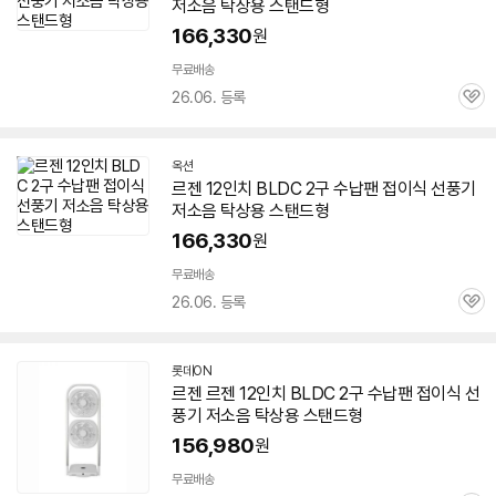
저소음 탁상용 스탠드형
166,330
원
무료배송
26.06. 등록
관
심
옥션
르젠 12인치 BLDC 2구 수납팬
접이식
선풍기
저소음 탁상용 스탠드형
166,330
원
무료배송
26.06. 등록
관
심
롯데ON
르젠 르젠 12인치 BLDC 2구 수납팬
접이식
선
풍기
저소음 탁상용 스탠드형
156,980
원
무료배송