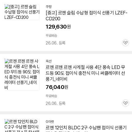
쿠팡
[중고] 르젠 슬림 수납형
접이식
선풍기
LZEF-
CD200
129,630
원
빠
른
무료배송
배
26.06. 등록
관
송
심
옥션
르젠 르젠 르젠 사게절 사용 4단 풍속 LED 무
드등 90도
접이식
충전식 미니 써큘레이터
선
풍기
_네이비
76,040
원
무료배송
26.06. 등록
관
심
G마켓
르젠 12인치 BLDC 2구 수납팬
접이식
선풍기