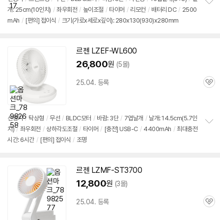
개: 25cm(10인치)
/
좌우회전
/
높이조절
/
타이머
/
리모컨
/
배터리 DC
/
2500
정
mAh
/
[편의]
접이식
/
크기(가로x세로x깊이): 280x130(930)x280mm
보
펼
치
기
르젠 LZEF-WL600
26,800
원
(5몰)
25.04. 등록
관
심
선풍기
/
탁상형
/
무선
/
BLDC모터
/
바람: 3단
/
7엽날개
/
날개: 14.5cm(5.7인
치)
/
좌우회전
/
상하각도조절
/
타이머
/
[충전] USB-C
/
4400mAh
/
최대충전
정
시간: 6시간
/
[편의]
접이식
/
조명
보
펼
치
기
르젠 LZMF-ST3700
12,800
원
(3몰)
25.04. 등록
관
심