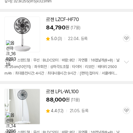
깊이): 323x255(915)x323mm
보
펼
치
기
르젠 LZCF-HF70
세부정보 열기/접기
84,790
원
(17몰)
상
5.0
(
3)
22.04. 등록
관
별
품
심
점
리
뷰
선풍기
/
스탠드형
/
무선
/
BLDC모터
/
바람: 8단
/
자연풍
/
16엽날개(8+8)
/
날
개: 25cm(10인치)
/
좌우회전
/
상하각도조절
/
타이머
/
리모컨
/
배터리 2500
정
mAh
/
최대충전시간: 4시간
/
최대사용시간: 9시간
/
[편의]
접이식
/
서큘레이터
보
펼
망
/
크기(가로x세로x깊이): 280x940x280mm
치
기
르젠 LPL-WL100
88,000
원
(11몰)
상
4.4
(
12)
21.05. 등록
관
별
품
심
점
리
뷰
선풍기
/
스탠드형
/
무선
/
BLDC모터
/
바람: 8단
/
자연풍
/
16엽날개(8+8)
/
날