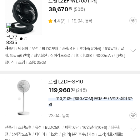
르젠 LZEF-WL700 (1개)
38,670
원
(50몰)
상
4.4
(
7)
19.04. 등록
관
별
품
심
점
리
상
상
뷰
품
품
색
색
상
상
선풍기
/
탁상형
/
무선
/
BLDC모터
/
바람: 4단
/
초미풍(유아풍)
/
5엽날개
/
날
개: 15cm(6인치)
/
좌우회전
/
상하각도조절
/
배터리 USB
/
4000mAh
/
[편의]
정
접이식
/
조명
/
소음: 35dB
보
펼
치
기
르젠 LZDF-SF10
119,960
원
(24몰)
113,710원 [SSG.COM] 현대카드 / 무이자 최대 3개
월
22.04. 등록
관
심
선풍기
/
스탠드형
/
유선
/
BLDC모터
/
바람: 6단
/
16엽날개(10+6)
/
좌우회
전
/
상하각도조절
/
타이머
/
리모컨
/
[편의] 분리후수납가능
/
크기(가로x세로x
정