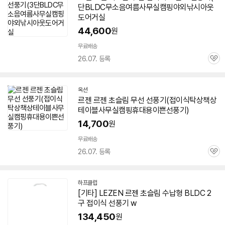
단BLDC무소음여름사무실캠핑야외낚시아웃
도어거실
44,600
원
무료배송
26.07. 등록
관
심
옥션
르젠 르젠 초슬림 무선
선풍기
(
접이식
탁상책상
테이블사무실캠핑휴대용이쁜
선풍기
)
14,700
원
무료배송
26.07. 등록
관
심
하프클럽
[기타]
LEZEN
르젠 초슬림 수납형 BLDC 2
구
접이식
선풍기
w
134,450
원