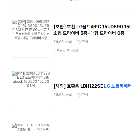
품
분
류
[호환] 호환
LG
울트라PC 15UD590 15U
소형 드라이버 5종+대형 드라이버 6종
26.08. 등록
관심
관심상품
상
노트북
>
주변기기
품
분
류
[해외] 호환용 LBH122SE
LG
노트북
배
26.08. 등록
관심
관심상품