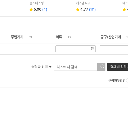
터
올스타쇼핑
에스엠직구
에
5.00
(
4
)
4.77
(
111
)
주변기기
의류
공구/산업기계
13
10
1
원
~
쇼핑몰 선택
결과 내 검색
쿠팡와우할인