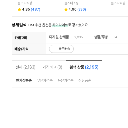
LG 그램 노트북 배터리
올스타쇼핑
올스타쇼핑
올스타쇼핑
4.85
(
487
)
4.90
(
336
)
상세검색
CM 추천 옵션은
하이라이트
로 강조했어요.
디지털 완제품
생활/주방
2,035
34
카테고리
배송/가격
빠른배송
전체
(2,183)
가격비교
(0)
검색 상품
(2,195)
인기상품순
낮은가격순
높은가격순
신상품순