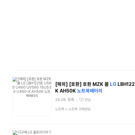
[해외] [호환] 호환 MZK 몰
LG
LBH122
K AH50K
노트북
배터리
26.08. 등록
관심
관심상품
상
노트북
>
노트북 구매상담
품
분
류