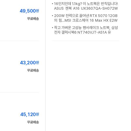
16인치인데 1.1kg? 이 노트북은 반칙입니다!
ASUS 젠북 A16 UX3607QA-SH072W
49,500
원
[노리다]
200W 전력으로 끌어낸 RTX 5070 12GB
무료배송
의 힘…MSI 크로스헤어 16 Max HX E2W
GXK-U9+ QHD+ OLE
작고 가벼운 고성능 팬서레이크 노트북, 삼성
전자 갤럭시북6 NT740VJT-A51A 유
43,200
원
무료배송
45,120
원
무료배송