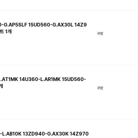
-G.AP5SLF 15UD560-G.AX30L 14Z9
트 1개
쿠팡
.AT1MK 14U360-L.AR1MK 15UD560-
개
쿠팡
-L.AB10K 13ZD940-G.AX30K 14Z970