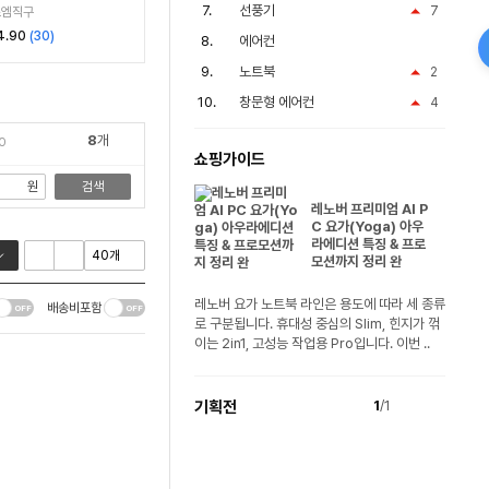
리
선풍기
7
스엠직구
4.90
(
30
)
에어컨
노트북
2
창문형 에어컨
4
8
개
0
쇼핑가이드
원
검색
레노버 프리미엄 AI P
C 요가(Yoga) 아우
라에디션 특징 & 프로
모션까지 정리 완
레노버 요가 노트북 라인은 용도에 따라 세 종류
배송비포함
로 구분됩니다. 휴대성 중심의 Slim, 힌지가 꺾
이는 2in1, 고성능 작업용 Pro입니다. 이번 ..
기획전
1
/1