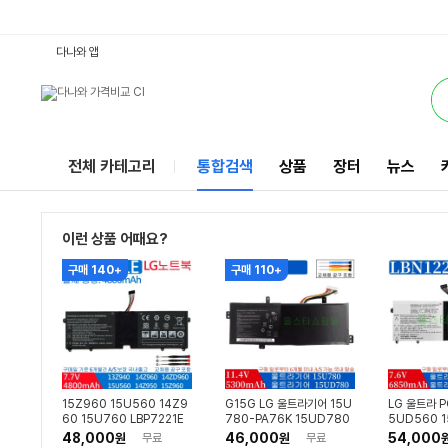
LG노트북배터리15U : 다나와 통합검색
별점
별점
별점
별점
별점
검색될 최소 가격 입력
검색될 최대 가격 입력
리뷰수
리뷰수
리뷰수
리뷰수
리뷰수
서비스
다나와 앱
전체 카테고리
통합검색
상품
장터
뉴스
이런 상품 어때요?
구매 140+
구매 110+
15Z960 15U560 14Z9
G15G LG 울트라기어 15U
LG 울트라 P
60 15U760 LBP7221E
780-PA76K 15UD780
5UD560 1
LBG722VH LBM722YE
-PX50K PX70K C
220E 노트
48,000
46,000
54,000
원
무료
원
무료