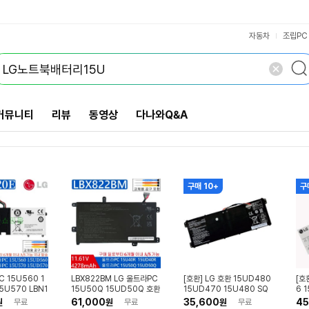
VS검색
개 담김
삭제
검색
자동차
조립PC
커뮤니티
리뷰
동영상
다나와Q&A
구매 10+
구
C 15U560 1
LBX822BM LG 울트라PC
[호환] LG 호환 15UD480
[호
5U570 LBN1
15U50Q 15UD50Q 호환
15UD470 15U480 SQ
6 
북 배터리
용 배터리
U-1602 노트북배터리
엘지
61,000
35,600
45
원
무료
원
무료
원
무료