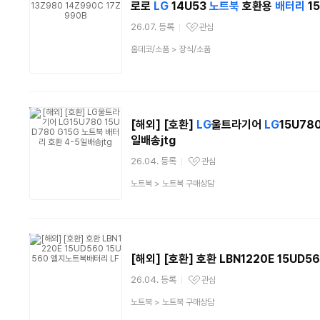
로로
LG
14U53
노트북
호환용
배터리
15
26.07. 등록
관심
관심상품
상
홈데코/소품
>
장식/소품
품
분
류
[해외] [호환]
LG
울트라기어
LG
15U78
일배송jtg
26.04. 등록
관심
관심상품
상
노트북
>
노트북 구매상담
품
분
류
[해외] [호환] 호환 LBN1220E 15UD5
26.04. 등록
관심
관심상품
상
노트북
>
노트북 구매상담
품