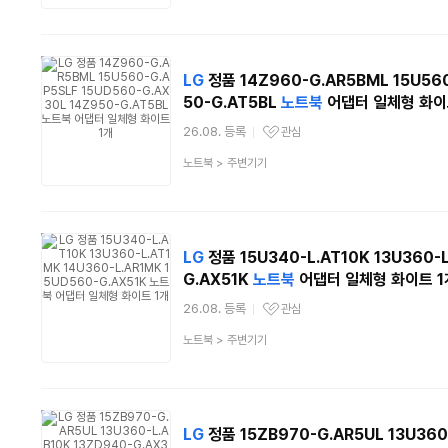
분
류
LG
정품 14Z960-G.AR5BML 15U560
50-G.AT5BL
노트북
어댑터 일체형 화이
26.08. 등록
관심
관심상품
상
노트북
>
주변기기
품
분
류
LG
정품 15U340-L.AT10K 13U360-L
G.AX51K
노트북
어댑터 일체형 화이트 1
26.08. 등록
관심
관심상품
상
노트북
>
주변기기
품
분
류
LG
정품 15ZB970-G.AR5UL 13U360