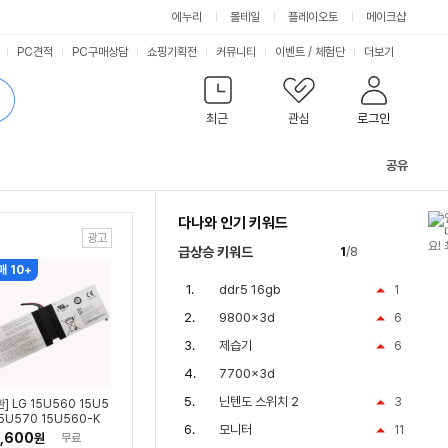
싫어요
좋아요
에누리
몰테일
플레이오토
메이크샵
PC견적
PC구매상담
쇼핑기획전
커뮤니티
이벤트
/
체험단
더보기
최근
관심
로그인
공유
관
련
다나와 인기 키워드
컨
텐
급상승 키워드
1
/8
츠
매 10+
ddr5 16gb
1
9800x3d
6
제습기
6
7700x3d
닌텐도 스위치 2
3
환] LG 15U560 15U5
15U570 15U560-K
모니터
11
 LBN1220E 노트북 배
,600
원
무료