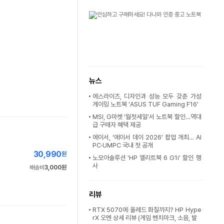
뉴스
에스라이즈, 디자인과 성능 모두 갖춘 가성
게이밍 노트북 'ASUS TUF Gaming F16'
MSI, G마켓 ‘월첫세일’서 노트북 할인…역대
급 구매자 혜택 제공
에이서, ‘에이서 데이 2026’ 팝업 개최… AI
PC·UMPC 국내 첫 공개
30,990
원
노모아솔루션 'HP 엘리트북 6 G1i' 할인 행
사
배송비
3,000원
리뷰
RTX 5070에 올레드 화질까지? HP Hype
rX 오멘 상세 리뷰 (게임 벤치마크, 소음, 발