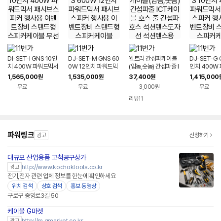
DI-SET-I GNS 10인
DJ-SET-M GNS 60
윌트리 간섭파케이블
DJ-SET-G 
치 400W 파워드믹서
0W 12인치 파워드믹
(암놈,숫놈) 간섭파줄 I
인치 400W
패시브스피커 행사용
서 패시브스피커 행사
CT케이블 호스 줄 간
서 패시브스피
1,565,000
1,535,000
37,400
1,415,000
원
원
원
이벤트장비 스탠드형
용 이벤트장비 스탠드
섭파호스 석션텐스도
용 이벤트장비
무료
무료
3,000원
무료
스피커케이블 무선마
형 스피커케이블
자선 석션텐스용
형 스피커케
이크
리뷰
11
파워링크
광고
신청하기
대규모 산업용품 고척공구상가
http://www.kochoktools.co.kr
광고
전기,전자 관련 업체 정보를 한눈에 확인하세요
위치 검색
상호 검색
홍보 동영상
구로구 중앙로3길 50
케이블 G마켓
http://m.gmarket.co.kr
광고