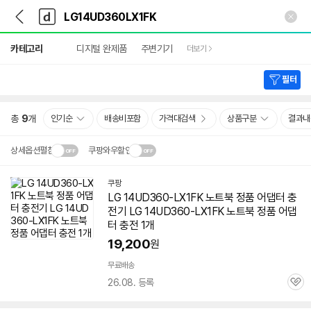
뒤
다
본문 바로가기
다
로
나
나
가
와
와
상
기
메
카테고리
디지털 완제품
주변기기
더보기
세
인
검
색
필터
총
9
개
인기순
배송비포함
가격대검색
상품구분
결과내
상세옵션펼침
쿠팡와우할인
설치 환경·지역에 따라
쿠팡
닫
배송·설치비가 달라집니다.
LG 14UD360-LX1FK 노트북 정품 어댑터 충
기
전기 LG 14UD360-LX1FK 노트북 정품 어댑
터 충전 1개
19,200
원
무료배송
26.08. 등록
관
심