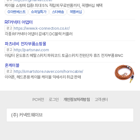
케이블 쇼핑에 집중! 최대 5% 적립에 무료반품까지, 꼭멤버십 혜택
G마켓베스트
슈퍼딜특가
스타배송
꼭멤버십
RF커넥터 어댑터
https://www.k-connection.co.kr/
광고
각종 RF커넥터 어댑터 감쇄기 DC블럭 커플러
파츠네비 전자부품쇼핑몰
http://partsnavi.com
광고
아답터 온도휴즈 메탈스위치 파워코드 토글스위치 전원단자 휴즈 전자부품 BNC
혼케이블
http://smartstore.naver.com/horncable/
광고
이어폰, 헤드폰용 케이블 케이블 악세서리 취급 판매
PC버전
로그인
개인정보처리방침
고객센터
(주) 커넥트웨이브