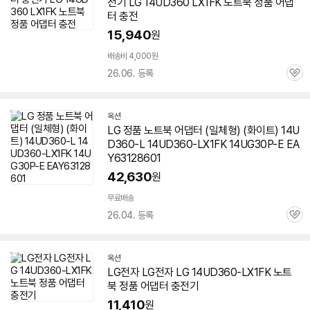
전기 LG 14UD360 LX1FK 노트북 정품 어댑
터 충전
15,940
원
배송비 4,000원
26.06. 등록
관
심
옥션
LG 정품 노트북 어댑터 (일체형) (화이트) 14U
D360-L 14UD360-LX1FK 14UG30P-E EA
Y63128601
42,630
원
무료배송
26.04. 등록
관
심
옥션
LG전자 LG전자 LG 14UD360-LX1FK 노트
북 정품 어댑터 충전기
11,410
원