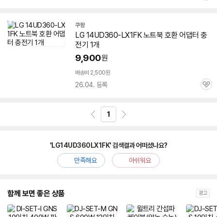
심
쿠팡
LG 14UD360-LX1FK 노트북 호환 어댑터 충
전기 1개
9,900
원
배송비 2,500원
26.04. 등록
관
심
1
'LG14UD360LX1FK' 검색결과 어떠셨나요?
만족해요
아쉬워요
함께 보면 좋은 상품
광고