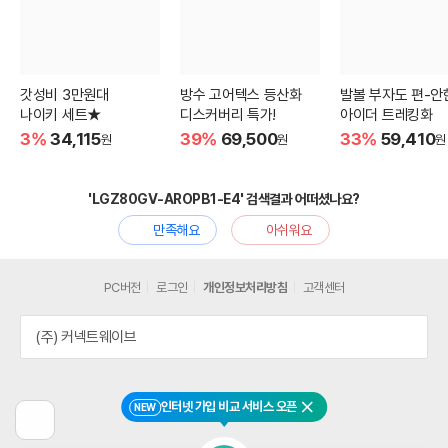
갓성비 3만원대
방수 고어텍스 등산화
발볼 부자도 편-안
나이키 세트★
디스커버리 특가!
아이더 트레킹화
3%
34,115
39%
69,500
33%
59,410
원
원
원
'LGZ80GV-AROPB1-E4' 검색결과 어떠셨나요?
만족해요
아쉬워요
PC버전
로그인
개인정보처리방침
고객센터
(주) 커넥트웨이브
인터넷 가입 비교 서비스 오픈
NEW
닫기
이
전