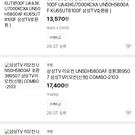
100F UA43KU7000KCXA
UN50H5800A
F
KU65UT8100F 삼성TV호환용 )
13,570
원
배송비 4,000원
가격비교
26.07. 등록
관
심
쿠팡
삼성TV 리모컨
UN50H5800AF
호환38950
7 삼성TV리모컨(신형) COMBO-2103
17,400
원
무료배송
가격비교
26.07. 등록
관
심
쿠팡