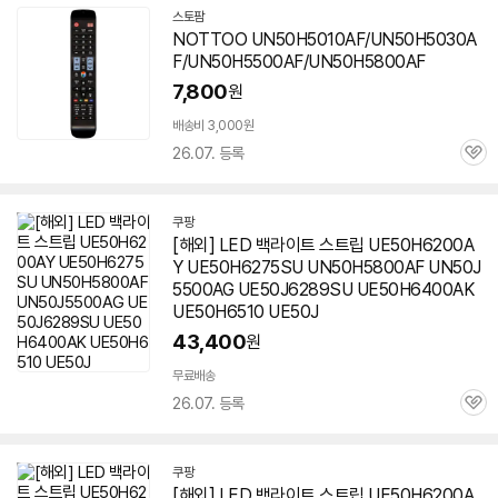
스토팜
네
NOTTOO UN50H5010AF/UN50H5030A
이
F/UN50H5500AF/UN50H5800AF
버
페
7,800
원
이
배송비 3,000원
26.07. 등록
관
심
쿠팡
[해외] LED 백라이트 스트립 UE50H6200A
Y UE50H6275SU
UN50H5800AF
UN50J
5500AG UE50J6289SU UE50H6400AK
UE50H6510 UE50J
43,400
원
무료배송
세부정보 열기/접기
26.07. 등록
관
심
쿠팡
[해외] LED 백라이트 스트립 UE50H6200A