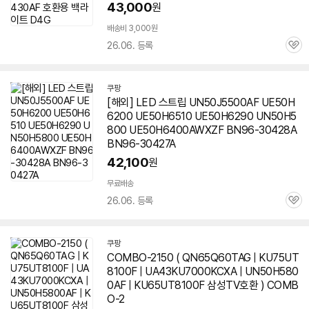
43,000
원
배송비 3,000원
26.06. 등록
관
심
쿠팡
[해외] LED 스트립 UN50J5500AF UE50H
6200 UE50H6510 UE50H6290 UN50H5
800 UE50H6400AWXZF BN96-30428A
BN96-30427A
42,100
원
무료배송
26.06. 등록
관
심
쿠팡
COMBO-2150 ( QN65Q60TAG | KU75UT
8100F | UA43KU7000KCXA |
UN50H580
0AF
| KU65UT8100F 삼성TV호환 ) COMB
O-2