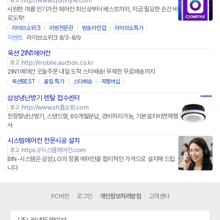
http://www.cjonstyle.com
광고
시원한 여름 인기가전 에어컨 최신상부터 베스트까지, 지금 필요한 순간 바
로도착!
라이브쇼위크
리빙전문관
방송라인업
라이브쇼특가
이벤트
라이브쇼위크 8/3-8/9
옥션 2IN1에어컨
http://mobile.auction.co.kr
광고
2IN1에어컨 오늘주문 내일 도착 스타배송! 무제한 무료배송까지
옥션BEST
올킬 특가
스타배송
꼭멤버십
삼성냉난방기 렌탈 접수센터
http://www.sh홈쇼핑.com
광고
천장형냉난방기, 스탠드형, 60개월분납, 경비처리가능, 기본설치비면제행
사
시스템에어컨 전문시공 설치
https://시스템에어컨.com
광고
BIN-시스템은 삼성,LG의 정품 에어컨을 합리적인 가격으로 설치해 드립
니다
PC버전
로그인
개인정보처리방침
고객센터