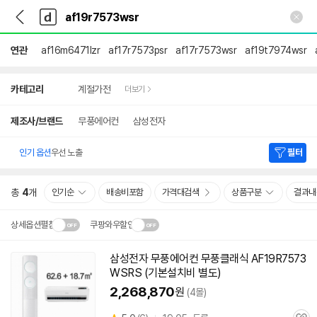
뒤
다
본문 바로가기
다
로
나
나
가
와
와
기
메
연관
af16m6471lzr
af17r7573psr
af17r7573wsr
af19t7974wsr
인
상
카테고리
계절가전
더보기
세
검
색
제조사/브랜드
무풍에어컨
삼성전자
인기 옵션
우선 노출
필터
총
4
개
인기순
배송비포함
가격대검색
상품구분
결과내
상세옵션펼침
쿠팡와우할인
설치 환경·지역에 따라
삼성전자 무풍에어컨 무풍클래식 AF19R7573
닫
배송·설치비가 달라집니다.
WSRS (기본설치비 별도)
기
2,268,870
원
(4몰)