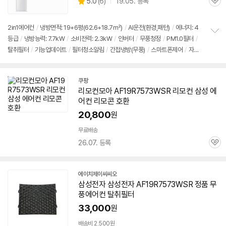
상
5.0
(
6)
19.05. 등록
관
별
품
심
점
리
2in1에어컨
/
냉방면적: 19+6평(62.6+18.7㎡)
/
AI운전(환경,패턴)
/
에너지: 4
뷰
등급
/
냉방능력: 7.7kW
/
소비전력: 2.3kW
/
인버터
/
무풍청정
/
PM1.0필터
/
정
탈취필터
/
기능업데이트
/
필터청소알림
/
간접냉방(무풍)
/
스마트폰제어
/
자동
보
펼
건조
/
메탈화이트(데코화이트)
치
기
쿠팡
리모컨모아
AF19R7573WSR
리모컨 삼성 에
어컨 리모콘 호환
20,800
원
무료배송
26.07. 등록
관
심
에이치제이씨씨오
네
삼성전자 삼성전자
AF19R7573WSR
정품 무
이
풍에어컨 탈취필터
버
페
33,000
원
이
배송비 2,500원