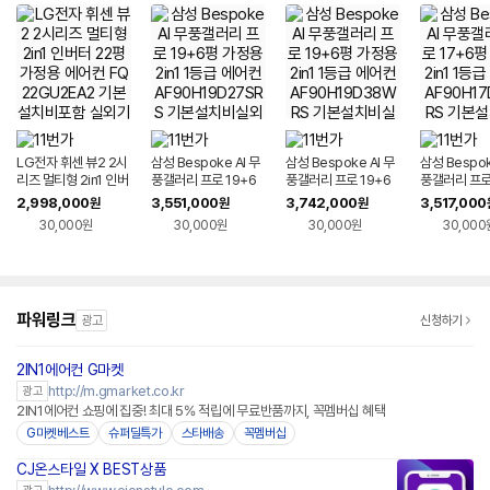
LG전자 휘센 뷰2 2시
삼성 Bespoke AI 무
삼성 Bespoke AI 무
삼성 Bespok
리즈 멀티형 2in1 인버
풍갤러리 프로 19+6
풍갤러리 프로 19+6
풍갤러리 프로 
터 22평 가정용 에어
평 가정용 2in1 1등급
평 가정용 2in1 1등급
평 가정용 2in
2,998,000
3,551,000
3,742,000
3,517,000
원
원
원
컨 FQ22GU2EA2 기
에어컨 AF90H19D2
에어컨 AF90H19D3
에어컨 AF90
30,000원
30,000원
30,000원
30,000
본설치비포함 실외기
7SRS 기본설치비실
8WRS 기본설치비실
8WRS 기본
포함
외기포함
외기포함
외기포함
파워링크
광고
신청하기
2IN1에어컨 G마켓
http://m.gmarket.co.kr
광고
2IN1에어컨 쇼핑에 집중! 최대 5% 적립에 무료반품까지, 꼭멤버십 혜택
G마켓베스트
슈퍼딜특가
스타배송
꼭멤버십
CJ온스타일 X BEST상품
네이버페이