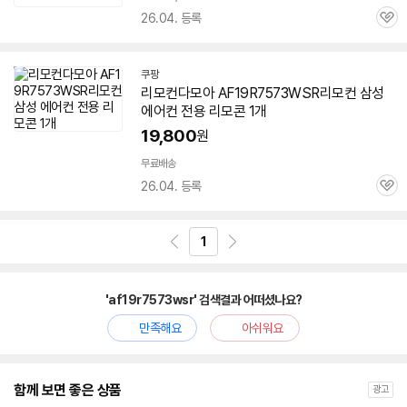
26.04. 등록
관
심
쿠팡
리모컨다모아
AF19R7573WSR
리모컨 삼성
에어컨 전용 리모콘 1개
19,800
원
무료배송
26.04. 등록
관
심
1
'af19r7573wsr' 검색결과 어떠셨나요?
만족해요
아쉬워요
함께 보면 좋은 상품
광고