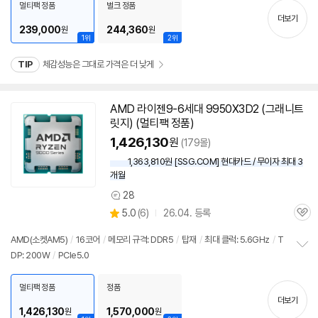
치
멀티팩 정품
벌크 정품
기
더보기
239,000
244,360
원
원
1위
2위
TIP
체감성능은 그대로 가격은 더 낮게
AMD 라이젠9-6세대 9950X3D2 (그래니트
릿지) (멀티팩 정품)
1,426,130
원
(179몰)
1,363,810원 [SSG.COM] 현대카드 / 무이자 최대 3
개월
28
상
상
5.0
(
6)
26.04. 등록
품
관
별
의
품
심
점
견
AMD(소켓AM5)
/
16코어
/
메모리 규격: DDR5
/
탑재
/
최대 클럭: 5.6GHz
/
T
리
DP: 200W
/
PCIe5.0
정
뷰
보
펼
멀티팩 정품
정품
치
더보기
기
1,426,130
1,570,000
원
원