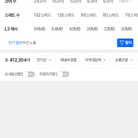
코어 수
24코어
16코어
10코어
8코어
6코어
더보기
스레드 수
192스레드
128스레드
96스레드
80스레드
76스레
L2 캐시
96MB
64MB
40MB
36MB
32MB
30MB
인기 옵션
우선 노출
필터
총
412,304
개
인기순
배송비포함
가격대검색
상품구분
상세옵션펼침
쿠팡와우할인