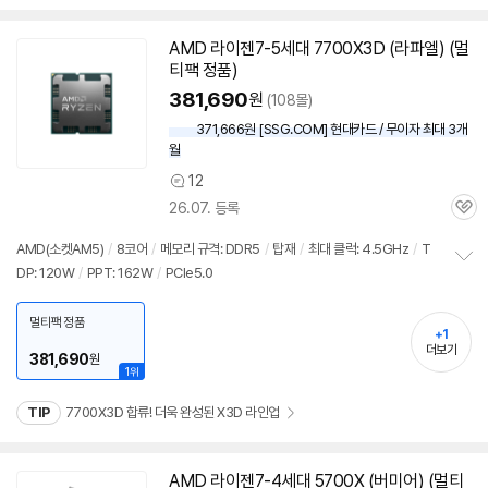
AMD 라이젠7-5세대 7700X3D (라파엘) (멀
티팩 정품)
381,690
원
(108몰)
371,666원 [SSG.COM] 현대카드 / 무이자 최대 3개
월
12
상
26.07. 등록
품
관
의
심
견
AMD(소켓AM5)
/
8코어
/
메모리 규격: DDR5
/
탑재
/
최대 클럭: 4.5GHz
/
T
DP: 120W
/
PPT: 162W
/
PCIe5.0
정
보
펼
멀티팩 정품
+1
치
더보기
기
381,690
원
1위
TIP
7700X3D 합류! 더욱 완성된 X3D 라인업
AMD 라이젠7-4세대 5700X (버미어) (멀티