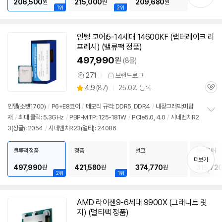
기
206,500
215,000
209,680
원
원
원
1위
2위
인텔 코어i5-14세대 14600KF (랩터레이크 리
프레시) (밸류팩 정품)
497,990
원
(8몰)
271
브랜드로그
상
상
4.9
(
87)
25.02. 등록
품
관
별
의
품
심
점
견
인텔(소켓1700)
/
P6+E8코어
/
메모리 규격: DDR5, DDR4
/
내장그래픽:미탑
리
재
/
최대 클럭: 5.3GHz
/
PBP-MTP: 125-181W
/
PCIe5.0, 4.0
/
시네벤치R2
정
뷰
3(싱글): 2054
/
시네벤치R23(멀티): 24086
보
펼
치
밸류팩 정품
정품
벌크
해외구매
기
더보기
497,990
421,580
374,770
315,72
원
원
원
2위
1위
AMD 라이젠9-6세대 9900X (그래니트 릿
지) (멀티팩 정품)