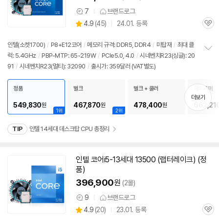
7
브랜드로그
상
상
4.9
(
45)
24.01. 등록
품
관
별
의
품
심
점
견
리
인텔(소켓1700)
/
P8+E12코어
/
메모리 규격: DDR5, DDR4
/
미탑재
/
최대 클
뷰
럭: 5.4GHz
/
PBP-MTP: 65-219W
/
PCIe5.0, 4.0
/
시네벤치R23(싱글): 20
정
91
/
시네벤치R23(멀티): 32090
/
출시가: 359달러 (VAT별도)
보
펼
치
정품
벌크
벌크 + 쿨러
해외구매
기
더보기
549,830
467,870
478,400
662,21
원
원
원
1위
2위
TIP
인텔 14세대 데스크탑 CPU 총정리
인텔 코어i5-13세대 13500 (랩터레이크) (정
품)
396,900
원
(2몰)
9
브랜드로그
상
상
4.9
(
20)
23.01. 등록
품
관
별
의