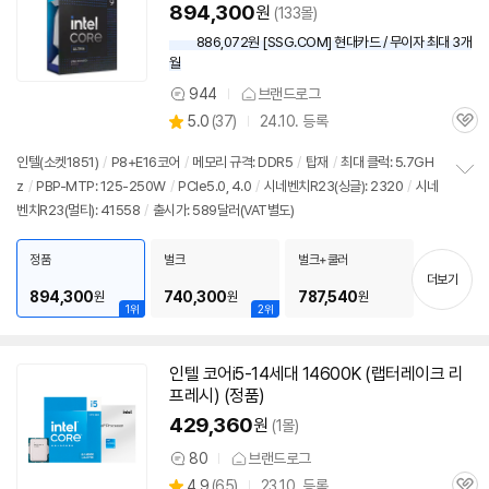
상
894,300
원
(133몰)
886,072원 [SSG.COM] 현대카드 / 무이자 최대 3개
월
944
브랜드로그
상
상
5.0
(
37)
24.10. 등록
품
관
별
의
품
심
점
견
인텔(소켓1851)
/
P8+E16코어
/
메모리 규격: DDR5
/
탑재
/
최대 클럭: 5.7GH
리
z
/
PBP-MTP: 125-250W
/
PCIe5.0, 4.0
/
시네벤치R23(싱글): 2320
/
시네
정
뷰
벤치R23(멀티): 41558
/
출시가: 589달러(VAT별도)
보
펼
치
정품
벌크
벌크+쿨러
기
더보기
894,300
740,300
787,540
원
원
원
1위
2위
인텔 코어i5-14세대 14600K (랩터레이크 리
프레시) (정품)
429,360
원
(1몰)
80
브랜드로그
상
상
4.9
(
65)
23.10. 등록
품