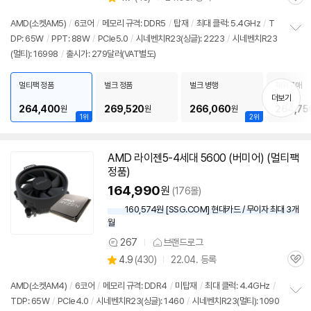
관
별
의
품
심
점
견
AMD(소켓AM5)
/
6코어
/
메모리 규격: DDR5
/
탑재
/
최대 클럭: 5.4GHz
/
T
리
DP: 65W
/
PPT: 88W
/
PCIe5.0
/
시네벤치R23(싱글): 2223
/
시네벤치R23
정
뷰
(멀티): 16998
/
출시가: 279달러(VAT별도)
보
펼
치
멀티팩 정품
벌크 정품
벌크 병행
해외구매
기
더보기
264,400
269,520
266,060
264,75
원
원
원
1위
2위
AMD 라이젠5-4세대 5600 (버미어) (멀티팩
정품)
164,990
원
(176몰)
160,574원 [SSG.COM] 현대카드 / 무이자 최대 3개
월
267
브랜드로그
상
상
4.9
(
430)
22.04. 등록
품
관
별
의
품
심
점
견
AMD(소켓AM4)
/
6코어
/
메모리 규격: DDR4
/
미탑재
/
최대 클럭: 4.4GHz
/
리
TDP: 65W
/
PCIe4.0
/
시네벤치R23(싱글): 1460
/
시네벤치R23(멀티): 1090
정
뷰