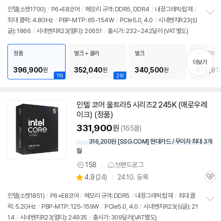
품
심
점
견
인텔(소켓1700)
/
P6+E8코어
/
메모리 규격: DDR5, DDR4
/
내장그래픽:탑재
/
리
최대 클럭: 4.8GHz
/
PBP-MTP: 65-154W
/
PCIe5.0, 4.0
/
시네벤치R23(싱
정
뷰
글): 1866
/
시네벤치R23(멀티): 20651
/
출시가: 232~242달러 (VAT별도)
보
펼
치
정품
벌크 + 쿨러
벌크
해외구매
기
더보기
396,900
352,040
340,500
476,91
원
원
원
1위
2위
인텔 코어 울트라5 시리즈2 245K (애로우레
이크) (정품)
331,900
원
(165몰)
316,200원 [SSG.COM] 현대카드 / 무이자 최대 3개
월
158
브랜드로그
상
상
4.9
(
24)
24.10. 등록
품
관
별
의
품
심
점
견
인텔(소켓1851)
/
P6+E8코어
/
메모리 규격: DDR5
/
내장그래픽:탑재
/
최대 클
리
럭: 5.2GHz
/
PBP-MTP: 125-159W
/
PCIe5.0, 4.0
/
시네벤치R23(싱글): 21
정
뷰
14
/
시네벤치R23(멀티): 24935
/
출시가: 309달러(VAT별도)
보