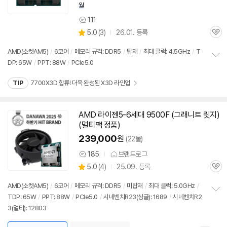
월
111
상
상
5.0
(
3)
26.01. 등록
품
관
별
의
품
심
점
견
AMD(소켓AM5)
/
6코어
/
메모리 규격: DDR5
/
탑재
/
최대 클럭: 4.5GHz
/
T
리
DP: 65W
/
PPT: 88W
/
PCIe5.0
정
뷰
보
TIP
7700X3D 합류! 더욱 완성된 X3D 라인업
펼
치
기
AMD 라이젠5-6세대 9500F (그래니트 릿지)
동
(멀티팩 정품)
영
상
239,000
원
(22몰)
185
브랜드로그
상
상
5.0
(
4)
25.09. 등록
품
관
별
의
품
심
점
견
AMD(소켓AM5)
/
6코어
/
메모리 규격: DDR5
/
미탑재
/
최대 클럭: 5.0GHz
/
리
TDP: 65W
/
PPT: 88W
/
PCIe5.0
/
시네벤치R23(싱글): 1689
/
시네벤치R2
정
뷰
3(멀티): 12803
보
펼