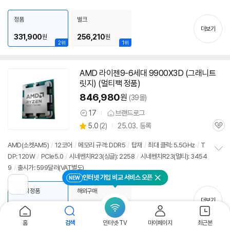
펼
치
정품
벌크
기
더보기
331,900
256,210
원
원
2위
1위
AMD 라이젠9-6세대 9900X3D (그래니트
릿지) (멀티팩 정품)
846,980
원
(39몰)
17
브랜드로그
상
상
5.0
(
2)
25.03. 등록
품
관
별
의
품
심
점
견
AMD(소켓AM5)
/
12코어
/
메모리 규격: DDR5
/
탑재
/
최대 클럭: 5.5GHz
/
T
리
DP: 120W
/
PCIe5.0
/
시네벤치R23(싱글): 2258
/
시네벤치R23(멀티): 3454
정
뷰
9
/
출시가: 599달러(VAT별도)
보
펼
인터넷 가입 비교 서비스 오픈
NEW
닫기
치
이
멀티팩 정품
해외구매
전
기
더보기
페
846,980
821,000
원
원
이
1위
2위
지
홈
검색
인터넷·TV
마이페이지
최근본
로