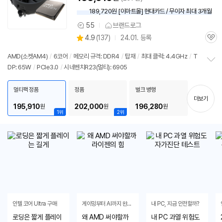
189,720원 [이마트몰] 현대카드 / 무이자 최대 3개월
55
브랜드로그
상
상
4.9
(
137)
24.01. 등록
품
관
별
의
품
심
점
견
AMD(소켓AM4)
/
6코어
/
메모리 규격: DDR4
/
탑재
/
최대 클럭: 4.4GHz
/
T
리
DP: 65W
/
PCIe3.0
/
시네벤치R23(멀티): 6905
정
뷰
보
펼
멀티팩 정품
정품
벌크 병행
치
더보기
기
195,910
202,000
196,280
원
원
원
1위
2위
인텔 코어 Ultra 구매
게이밍부터 AI까지 완벽대응
내 PC, 지금 안전할까?
로딩은 짧게 플레이
왜 AMD 써야할까
내 PC 과열 위험도