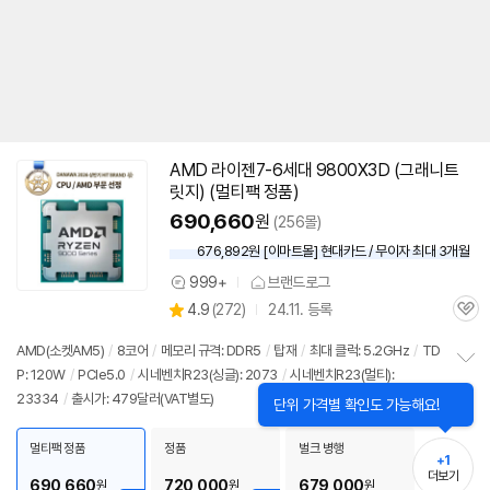
AMD 라이젠7-6세대 9800X3D (그래니트
동
릿지) (멀티팩 정품)
영
상
690,660
원
(256몰)
676,892원 [이마트몰] 현대카드 / 무이자 최대 3개월
999+
브랜드로그
상
상
4.9
(
272)
24.11. 등록
품
관
별
의
품
심
점
견
AMD(소켓AM5)
/
8코어
/
메모리 규격: DDR5
/
탑재
/
최대 클럭: 5.2GHz
/
TD
리
P: 120W
/
PCIe5.0
/
시네벤치R23(싱글): 2073
/
시네벤치R23(멀티):
정
뷰
23334
/
출시가: 479달러(VAT별도)
보
펼
치
멀티팩 정품
정품
벌크 병행
기
+1
더보기
690,660
720,000
679,000
원
원
원