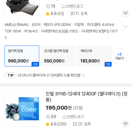
세부정보 열기/접기
16
브랜드로그
상
상
4.9
(
43)
20.11. 등록
품
관
별
의
품
심
점
견
AMD(소켓AM4)
/
6코어
/
메모리 규격: DDR4
/
미탑재
/
최대 클럭: 4.6GHz
/
리
TDP: 65W
/
PCIe4.0
/
시네벤치R23(싱글): 1502
/
시네벤치R23(멀티): 1107
정
뷰
3
보
펼
치
멀티팩 정품
프리즘 멀티팩 정품
해외구매
기
+2
더보기
960,000
550,000
183,600
원
원
원
2위
1위
TIP
내 CPU가 뿔딱이라니? 오버클럭 수율 확인법!
인텔 코어i5-12세대 12400F (엘더레이크) (정
품)
195,000
원
(23몰)
69
브랜드로그
상
상
4.9
(
299)
22.01. 등록
품
관
별
의
품
심