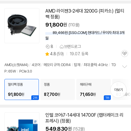
AMD 라이젠3-2세대 3200G (피카소) (멀티
팩 정품)
91,800
원
(110몰)
89,466원 [SSG.COM] 현대카드 / 무이자 최대 3개
월
8
브랜드로그
상
상
4.8
(
59)
19.07. 등록
품
관
별
의
품
심
점
견
AMD(소켓AM4)
/
4코어
/
메모리 규격: DDR4
/
탑재
/
최대 클럭: 4GHz
/
TD
리
P: 65W
/
PCIe3.0
정
뷰
보
펼
멀티팩 정품
정품
해외구매
중고
치
더보기
기
91,800
87,700
71,650
62,990
원
원
원
2위
1위
인텔 코어i7-14세대 14700F (랩터레이크 리
프레시) (정품)
549,830
원
(152몰)