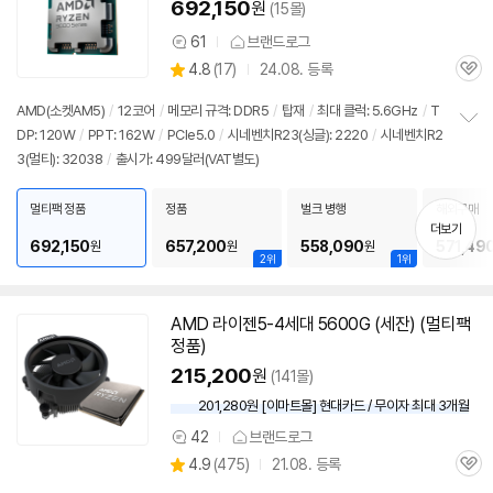
692,150
원
(15몰)
61
브랜드로그
상
상
4.8
(
17)
24.08. 등록
품
관
별
의
품
심
점
견
AMD(소켓AM5)
/
12코어
/
메모리 규격: DDR5
/
탑재
/
최대 클럭: 5.6GHz
/
T
리
DP: 120W
/
PPT: 162W
/
PCIe5.0
/
시네벤치R23(싱글): 2220
/
시네벤치R2
정
뷰
3(멀티): 32038
/
출시가: 499달러(VAT별도)
보
펼
치
멀티팩 정품
정품
벌크 병행
해외구매
기
더보기
692,150
657,200
558,090
571,49
원
원
원
2위
1위
AMD 라이젠5-4세대 5600G (세잔) (멀티팩
정품)
215,200
원
(141몰)
201,280원 [이마트몰] 현대카드 / 무이자 최대 3개월
42
브랜드로그
상
상
4.9
(
475)
21.08. 등록
품
관
별
의
품
심