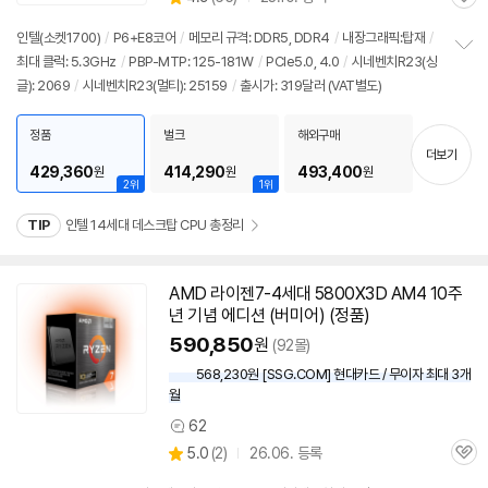
관
별
의
품
심
점
견
인텔(소켓1700)
/
P6+E8코어
/
메모리 규격: DDR5, DDR4
/
내장그래픽:탑재
/
리
최대 클럭: 5.3GHz
/
PBP-MTP: 125-181W
/
PCIe5.0, 4.0
/
시네벤치R23(싱
정
뷰
글): 2069
/
시네벤치R23(멀티): 25159
/
출시가: 319달러 (VAT별도)
보
펼
치
정품
벌크
해외구매
기
더보기
429,360
414,290
493,400
원
원
원
2위
1위
TIP
인텔 14세대 데스크탑 CPU 총정리
AMD 라이젠7-4세대 5800X3D AM4 10주
년 기념 에디션 (버미어) (정품)
590,850
원
(92몰)
568,230원 [SSG.COM] 현대카드 / 무이자 최대 3개
월
62
상
상
5.0
(
2)
26.06. 등록
품
관
별
의
품
심
점