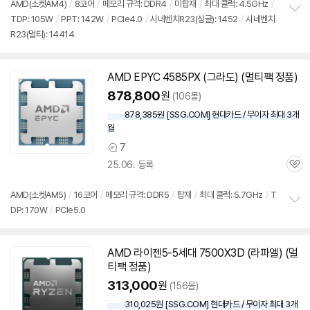
견
AMD(소켓AM4)
/
8코어
/
메모리 규격: DDR4
/
미탑재
/
최대 클럭: 4.5GHz
/
리
TDP: 105W
/
PPT: 142W
/
PCIe4.0
/
시네벤치R23(싱글): 1452
/
시네벤치
정
뷰
R23(멀티): 14414
보
펼
치
기
AMD EPYC 4585PX (그라도) (멀티팩 정품)
878,800
원
(106몰)
878,385원 [SSG.COM] 현대카드 / 무이자 최대 3개
월
7
상
25.06. 등록
품
관
의
심
견
AMD(소켓AM5)
/
16코어
/
메모리 규격: DDR5
/
탑재
/
최대 클럭: 5.7GHz
/
T
DP: 170W
/
PCIe5.0
정
보
펼
치
AMD 라이젠5-5세대 7500X3D (라파엘) (멀
기
티팩 정품)
313,000
원
(156몰)
310,025원 [SSG.COM] 현대카드 / 무이자 최대 3개