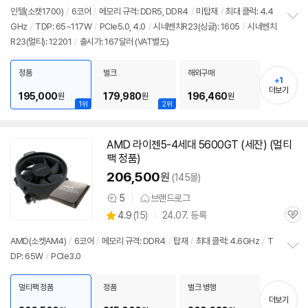
점
견
리
인텔(소켓1700)
/
6코어
/
메모리 규격: DDR5, DDR4
/
미탑재
/
최대 클럭: 4.4
뷰
GHz
/
TDP: 65~117W
/
PCIe5.0, 4.0
/
시네벤치R23(싱글): 1605
/
시네벤치
정
R23(멀티): 12201
/
출시가: 167달러 (VAT별도)
보
펼
치
정품
벌크
해외구매
기
+1
더보기
195,000
179,980
196,460
원
원
원
1위
2위
AMD 라이젠5-4세대 5600GT (세잔) (멀티
팩 정품)
206,500
원
(145몰)
5
브랜드로그
상
상
4.9
(
15)
24.07. 등록
품
관
별
의
품
심
점
견
AMD(소켓AM4)
/
6코어
/
메모리 규격: DDR4
/
탑재
/
최대 클럭: 4.6GHz
/
T
리
DP: 65W
/
PCIe3.0
정
뷰
보
펼
멀티팩 정품
정품
벌크 병행
치
더보기