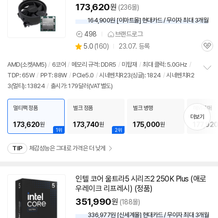
173,620
원
(236몰)
164,900원 [이마트몰] 현대카드 / 무이자 최대 3개월
498
브랜드로그
상
상
5.0
(
160)
23.07. 등록
품
관
별
의
품
심
점
견
AMD(소켓AM5)
/
6코어
/
메모리 규격: DDR5
/
미탑재
/
최대 클럭: 5.0GHz
/
리
TDP: 65W
/
PPT: 88W
/
PCIe5.0
/
시네벤치R23(싱글): 1824
/
시네벤치R2
정
뷰
3(멀티): 13824
/
출시가: 179달러(VAT별도)
보
펼
치
멀티팩 정품
벌크 정품
벌크 병행
해외구매
기
더보기
173,620
173,740
175,000
177,92
원
원
원
1위
2위
TIP
체감성능은 그대로 가격은 더 낮게
인텔 코어 울트라5 시리즈2 250K Plus (애로
우레이크 리프레시) (정품)
351,990
원
(188몰)
336,977원 [신세계몰] 현대카드 / 무이자 최대 3개월