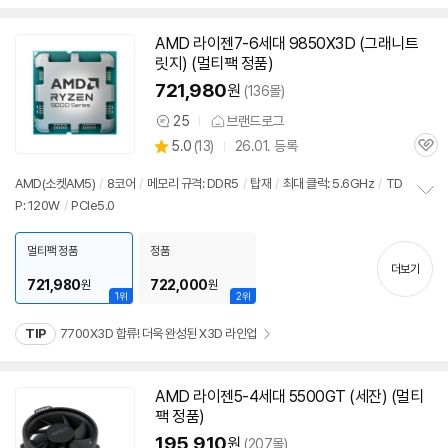
AMD 라이젠7-6세대 9850X3D (그래니트
동
릿지) (멀티팩 정품)
영
상
721,980
원
(136몰)
25
브랜드로그
상
상
5.0
(
13)
26.01. 등록
품
관
별
의
품
심
점
견
AMD(소켓AM5)
/
8코어
/
메모리 규격: DDR5
/
탑재
/
최대 클럭: 5.6GHz
/
TD
리
P: 120W
/
PCIe5.0
정
뷰
보
펼
멀티팩 정품
정품
치
더보기
기
721,980
722,000
원
원
1위
2위
TIP
7700X3D 합류! 더욱 완성된 X3D 라인업
AMD 라이젠5-4세대 5500GT (세잔) (멀티
팩 정품)
195,910
원
(207몰)