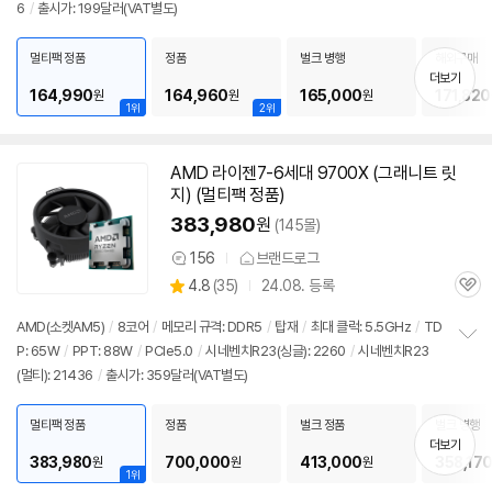
6
/
출시가: 199달러(VAT별도)
보
펼
치
멀티팩 정품
정품
벌크 병행
해외구매
기
더보기
164,990
164,960
165,000
171,820
원
원
원
1위
2위
AMD 라이젠7-6세대 9700X (그래니트 릿
지) (멀티팩 정품)
383,980
원
(145몰)
156
브랜드로그
상
상
4.8
(
35)
24.08. 등록
품
관
별
의
품
심
점
견
AMD(소켓AM5)
/
8코어
/
메모리 규격: DDR5
/
탑재
/
최대 클럭: 5.5GHz
/
TD
리
P: 65W
/
PPT: 88W
/
PCIe5.0
/
시네벤치R23(싱글): 2260
/
시네벤치R23
정
뷰
(멀티): 21436
/
출시가: 359달러(VAT별도)
보
펼
치
멀티팩 정품
정품
벌크 정품
벌크 병행
기
더보기
383,980
700,000
413,000
358,17
원
원
원
1위