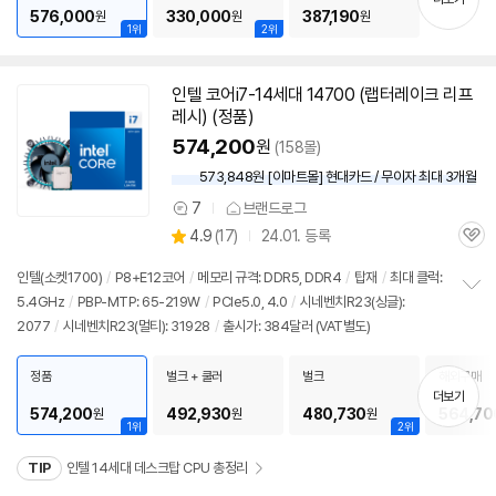
기
576,000
330,000
387,190
원
원
원
1위
2위
인텔 코어i7-14세대 14700 (랩터레이크 리프
레시) (정품)
574,200
원
(158몰)
573,848원 [이마트몰] 현대카드 / 무이자 최대 3개월
7
브랜드로그
상
상
4.9
(
17)
24.01. 등록
품
관
별
의
품
심
점
견
인텔(소켓1700)
/
P8+E12코어
/
메모리 규격: DDR5, DDR4
/
탑재
/
최대 클럭:
리
5.4GHz
/
PBP-MTP: 65-219W
/
PCIe5.0, 4.0
/
시네벤치R23(싱글):
정
뷰
2077
/
시네벤치R23(멀티): 31928
/
출시가: 384달러 (VAT별도)
보
펼
치
정품
벌크 + 쿨러
벌크
해외구매
기
더보기
574,200
492,930
480,730
564,70
원
원
원
1위
2위
TIP
인텔 14세대 데스크탑 CPU 총정리