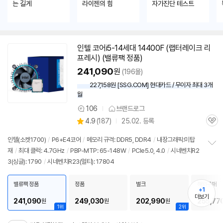
는 길게
라이젠의 힘
자가진단 테스트
인텔 코어i5-14세대 14400F (랩터레이크 리
프레시) (밸류팩 정품)
241,090
원
(196몰)
227,158원 [SSG.COM] 현대카드 / 무이자 최대 3개
월
106
브랜드로그
상
상
4.9
(
187)
25.02. 등록
품
관
별
의
품
심
점
견
인텔(소켓1700)
/
P6+E4코어
/
메모리 규격: DDR5, DDR4
/
내장그래픽:미탑
리
재
/
최대 클럭: 4.7GHz
/
PBP-MTP: 65-148W
/
PCIe5.0, 4.0
/
시네벤치R2
정
뷰
3(싱글): 1790
/
시네벤치R23(멀티): 17804
보
펼
치
밸류팩 정품
정품
벌크
해외구매
기
+1
더보기
241,090
249,030
202,990
255,77
원
원
원
1위
2위