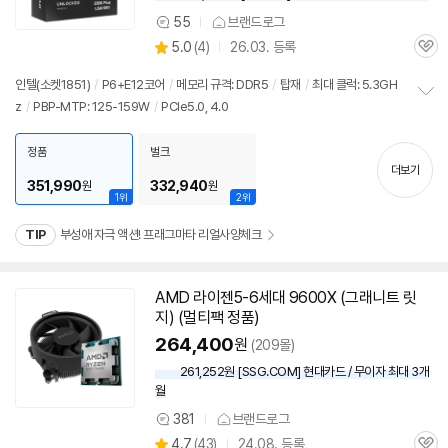
55
브랜드로그
상
상
5.0
(
4)
26.03. 등록
품
관
별
의
품
심
점
견
인텔(소켓1851)
/
P6+E12코어
/
메모리 규격: DDR5
/
탑재
/
최대 클럭: 5.3GH
리
z
/
PBP-MTP: 125-159W
/
PCIe5.0, 4.0
정
뷰
보
펼
정품
벌크
치
더보기
기
351,990
332,940
원
원
1위
2위
TIP
부성애 자극 액션! 프래그마타 리얼사양체크
AMD 라이젠5-6세대 9600X (그래니트 릿
지) (멀티팩 정품)
264,400
원
(209몰)
261,252원 [SSG.COM] 현대카드 / 무이자 최대 3개
월
381
브랜드로그
상
상
4.7
(
43)
24.08. 등록
품