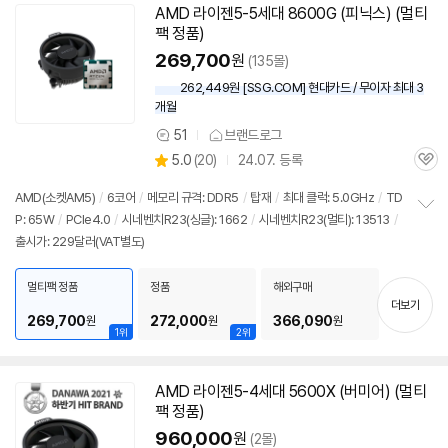
AMD 라이젠5-5세대 8600G (피닉스) (멀티
팩 정품)
269,700
원
(135몰)
262,449원 [SSG.COM] 현대카드 / 무이자 최대 3
개월
51
브랜드로그
상
상
5.0
(
20)
24.07. 등록
품
관
별
의
품
심
점
견
AMD(소켓AM5)
/
6코어
/
메모리 규격: DDR5
/
탑재
/
최대 클럭: 5.0GHz
/
TD
리
P: 65W
/
PCIe4.0
/
시네벤치R23(싱글): 1662
/
시네벤치R23(멀티): 13513
/
정
뷰
출시가: 229달러(VAT별도)
보
펼
치
멀티팩 정품
정품
해외구매
기
더보기
269,700
272,000
366,090
원
원
원
1위
2위
AMD 라이젠5-4세대 5600X (버미어) (멀티
동
팩 정품)
영
상
960,000
원
(2몰)