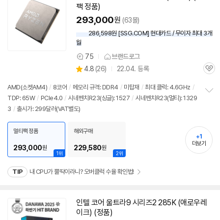
팩 정품)
293,000
원
(63몰)
286,598원 [SSG.COM] 현대카드 / 무이자 최대 3개
월
75
브랜드로그
상
상
4.8
(
26)
22.04. 등록
품
관
별
의
품
심
점
견
AMD(소켓AM4)
/
8코어
/
메모리 규격: DDR4
/
미탑재
/
최대 클럭: 4.6GHz
/
리
TDP: 65W
/
PCIe4.0
/
시네벤치R23(싱글): 1527
/
시네벤치R23(멀티): 1329
정
뷰
3
/
출시가: 299달러(VAT별도)
보
펼
치
멀티팩 정품
해외구매
기
+1
더보기
293,000
229,580
원
원
1위
2위
TIP
내 CPU가 뿔딱이라니? 오버클럭 수율 확인법!
인텔 코어 울트라9 시리즈2 285K (애로우레
동
이크) (정품)
영