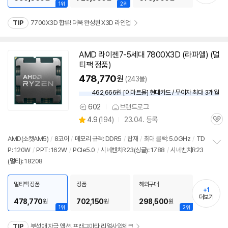
1위
2위
TIP
7700X3D 합류! 더욱 완성된 X3D 라인업
AMD 라이젠7-5세대 7800X3D (라파엘) (멀
티팩 정품)
478,770
원
(243몰)
462,666원 [이마트몰] 현대카드 / 무이자 최대 3개월
602
브랜드로그
상
상
4.9
(
194)
23.04. 등록
품
관
별
의
품
심
점
견
AMD(소켓AM5)
/
8코어
/
메모리 규격: DDR5
/
탑재
/
최대 클럭: 5.0GHz
/
TD
리
P: 120W
/
PPT: 162W
/
PCIe5.0
/
시네벤치R23(싱글): 1788
/
시네벤치R23
정
뷰
(멀티): 18208
보
펼
치
멀티팩 정품
정품
해외구매
기
+1
더보기
478,770
702,150
298,500
원
원
원
1위
2위
TIP
부성애 자극 액션! 프래그마타 리얼사양체크