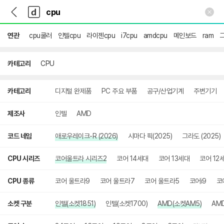
뒤
다
본문 바로가기
다
로
나
나
가
와
와
기
메
연관
cpu쿨러
인텔cpu
라이젠cpu
i7cpu
amdcpu
메인보드
ram
인
카테고리
CPU
상
카테고리
디지털 완제품
PC 주요 부품
공구/산업기계
주변기기
세
검
색
제조사
인텔
AMD
코드 네임
애로우레이크-R (2026)
시마다 픽(2025)
그라도 (2025)
CPU 시리즈
코어울트라 시리즈2
코어 14세대
코어 13세대
코어 12
CPU 종류
코어 울트라9
코어 울트라7
코어 울트라5
코어i9
코
소켓 구분
인텔(소켓1851)
인텔(소켓1700)
AMD(소켓AM5)
AM