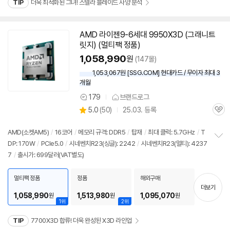
TIP
더욱 최적화된 그녀! 스텔라 블레이드 사양 분석
AMD 라이젠9-6세대 9950X3D (그래니트
릿지) (멀티팩 정품)
1,058,990
원
(147몰)
1,053,067원 [SSG.COM] 현대카드 / 무이자 최대 3
개월
179
브랜드로그
상
상
5.0
(
50)
25.03. 등록
품
관
별
의
품
심
점
견
리
AMD(소켓AM5)
/
16코어
/
메모리 규격: DDR5
/
탑재
/
최대 클럭: 5.7GHz
/
T
뷰
DP: 170W
/
PCIe5.0
/
시네벤치R23(싱글): 2242
/
시네벤치R23(멀티): 4237
정
7
/
출시가: 699달러(VAT별도)
보
펼
치
멀티팩 정품
정품
해외구매
기
더보기
1,058,990
1,513,980
1,095,070
원
원
원
1위
2위
TIP
7700X3D 합류! 더욱 완성된 X3D 라인업