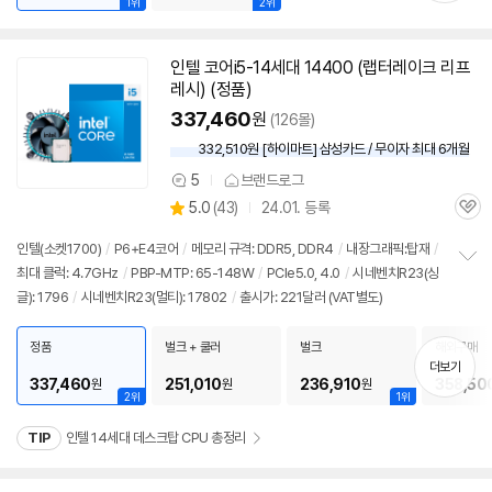
1위
2위
인텔 코어i5-14세대 14400 (랩터레이크 리프
레시) (정품)
337,460
원
(126몰)
332,510원 [하이마트] 삼성카드 / 무이자 최대 6개월
5
브랜드로그
상
상
5.0
(
43)
24.01. 등록
품
관
별
의
품
심
점
견
인텔(소켓1700)
/
P6+E4코어
/
메모리 규격: DDR5, DDR4
/
내장그래픽:탑재
/
리
최대 클럭: 4.7GHz
/
PBP-MTP: 65-148W
/
PCIe5.0, 4.0
/
시네벤치R23(싱
정
뷰
글): 1796
/
시네벤치R23(멀티): 17802
/
출시가: 221달러 (VAT별도)
보
펼
치
정품
벌크 + 쿨러
벌크
해외구매
기
더보기
337,460
251,010
236,910
358,50
원
원
원
2위
1위
TIP
인텔 14세대 데스크탑 CPU 총정리