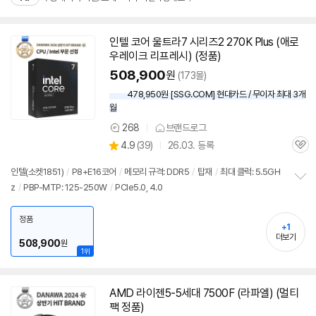
인텔 코어 울트라7 시리즈2 270K Plus (애로
동
우레이크 리프레시) (정품)
영
상
508,900
원
(173몰)
478,950원 [SSG.COM] 현대카드 / 무이자 최대 3개
월
268
브랜드로그
상
상
4.9
(
39)
26.03. 등록
품
관
별
의
품
심
점
견
인텔(소켓1851)
/
P8+E16코어
/
메모리 규격: DDR5
/
탑재
/
최대 클럭: 5.5GH
리
z
/
PBP-MTP: 125-250W
/
PCIe5.0, 4.0
정
뷰
보
펼
정품
+1
치
더보기
기
508,900
원
1위
AMD 라이젠5-5세대 7500F (라파엘) (멀티
팩 정품)