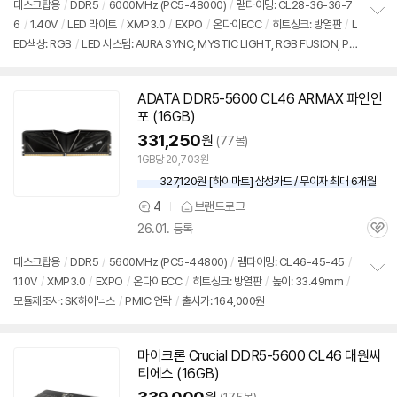
견
데스크탑용
/
DDR5
/
6000MHz (PC5-48000)
/
램타이밍: CL28-36-36-7
6
/
1.40V
/
LED 라이트
/
XMP3.0
/
EXPO
/
온다이ECC
/
히트싱크: 방열판
/
L
정
ED색상: RGB
/
LED 시스템: AURA SYNC, MYSTIC LIGHT, RGB FUSION, PO
보
펼
LYCHROME
/
높이: 42.5mm
/
모듈제조사: SK하이닉스
/
출시가: 164,000원
치
기
ADATA
DDR5
-5600 CL46 ARMAX 파인인
포 (
16GB
)
331,250
원
(77몰)
1GB당 20,703원
327,120원 [하이마트] 삼성카드 / 무이자 최대 6개월
4
브랜드로그
상
26.01. 등록
품
관
의
심
견
데스크탑용
/
DDR5
/
5600MHz (PC5-44800)
/
램타이밍: CL46-45-45
/
1.10V
/
XMP3.0
/
EXPO
/
온다이ECC
/
히트싱크: 방열판
/
높이: 33.49mm
/
정
모듈제조사: SK하이닉스
/
PMIC 언락
/
출시가: 164,000원
보
펼
치
기
마이크론 Crucial
DDR5
-5600 CL46 대원씨
티에스 (
16GB
)