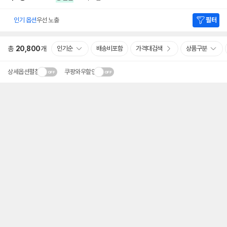
인기 옵션
우선 노출
필터
총
20,800
개
인기순
배송비포함
가격대검색
상품구분
상세옵션펼침
쿠팡와우할인