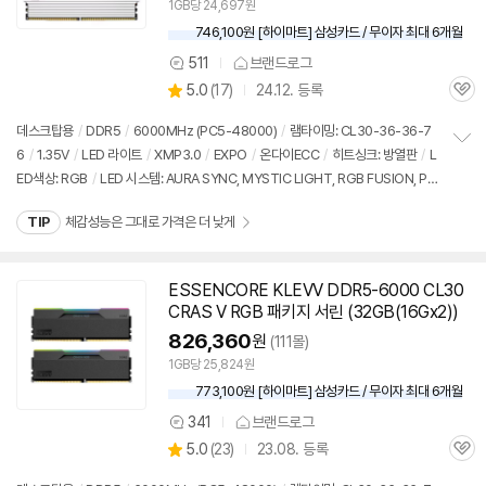
1GB당 24,697원
746,100원 [하이마트] 삼성카드 / 무이자 최대 6개월
511
브랜드로그
상
상
5.0
(
17)
24.12. 등록
품
관
별
의
품
심
점
견
데스크탑용
/
DDR5
/
6000MHz (PC5-48000)
/
램타이밍: CL30-36-36-7
리
6
/
1.35V
/
LED 라이트
/
XMP3.0
/
EXPO
/
온다이ECC
/
히트싱크: 방열판
/
L
정
뷰
ED색상: RGB
/
LED 시스템: AURA SYNC, MYSTIC LIGHT, RGB FUSION, PO
보
펼
LYCHROME
/
높이: 42.5mm
/
모듈제조사: SK하이닉스
/
출시가: 158,000원
치
TIP
체감성능은 그대로 가격은 더 낮게
기
ESSENCORE KLEVV
DDR5
-6000 CL30
CRAS V RGB 패키지 서린 (32GB(16Gx2))
826,360
원
(111몰)
1GB당 25,824원
773,100원 [하이마트] 삼성카드 / 무이자 최대 6개월
341
브랜드로그
상
상
5.0
(
23)
23.08. 등록
품
관
별
의
품
심
점