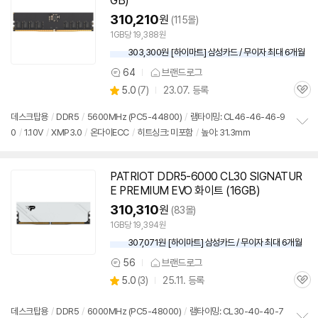
GB
)
310,210
원
(115몰)
1GB당 19,388원
303,300원 [하이마트] 삼성카드 / 무이자 최대 6개월
64
브랜드로그
상
상
5.0
(
7)
23.07. 등록
품
관
별
의
품
심
점
견
데스크탑용
/
DDR5
/
5600MHz (PC5-44800)
/
램타이밍: CL46-46-46-9
리
0
/
1.10V
/
XMP3.0
/
온다이ECC
/
히트싱크: 미포함
/
높이: 31.3mm
정
뷰
보
펼
치
PATRIOT
DDR5
-6000 CL30 SIGNATUR
기
E PREMIUM EVO 화이트 (
16GB
)
310,310
원
(83몰)
1GB당 19,394원
307,071원 [하이마트] 삼성카드 / 무이자 최대 6개월
56
브랜드로그
상
상
5.0
(
3)
25.11. 등록
품
관
별
의
품
심
점
견
리
데스크탑용
/
DDR5
/
6000MHz (PC5-48000)
/
램타이밍: CL30-40-40-7