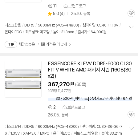
11
브랜드로그
상
상
5.0
(
4)
25.10. 등록
품
관
별
의
품
심
점
견
데스크탑용
/
DDR5
/
5600MHz (PC5-44800)
/
램타이밍: CL46
/
1.10V
/
리
온다이ECC
/
히트싱크: 미포함
/
높이: 31.3mm
/
출시가: 164,000원
정
뷰
보
TIP
체감성능은 그대로 가격은 더 낮게
펼
치
기
ESSENCORE KLEVV
DDR5
-6000 CL30
FIT V WHITE AMD 패키지 서린 (
16GB
(8G
x2))
367,270
원
(60몰)
1GB당 11,477원
337,500원 [하이마트] 삼성카드 / 무이자 최대 6개월
2
브랜드로그
상
26.05. 등록
품
관
의
심
견
데스크탑용
/
DDR5
/
6000MHz (PC5-48000)
/
램타이밍: CL30-36-36-7
6
/
1.35V
/
XMP3.0
/
EXPO
/
온다이ECC
/
히트싱크: 방열판
/
높이: 33.21m
정