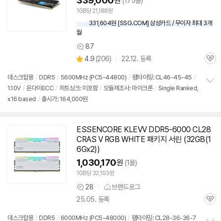
339,000
원
(175몰)
1GB당 21,188원
331,604원 [SSG.COM] 삼성카드 / 무이자 최대 3개
월
87
상
상
4.9
(
206)
22.12. 등록
품
관
별
의
품
심
점
견
데스크탑용
/
DDR5
/
5600MHz (PC5-44800)
/
램타이밍: CL46-45-45
/
리
1.10V
/
온다이ECC
/
히트싱크: 미포함
/
모듈제조사: 마이크론
/
Single Ranked,
정
뷰
x16 based
/
출시가: 164,000원
보
펼
치
기
ESSENCORE KLEVV
DDR5
-6000 CL28
CRAS V RGB WHITE 패키지 서린 (32GB(1
6Gx2))
1,030,170
원
(1몰)
1GB당 32,193원
28
브랜드로그
상
25.05. 등록
품
관
의
심
견
데스크탑용
/
DDR5
/
6000MHz (PC5-48000)
/
램타이밍: CL28-36-36-7