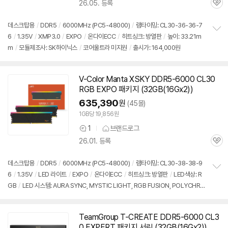
26.05. 등록
품
관
의
심
견
데스크탑용
/
DDR5
/
6000MHz (PC5-48000)
/
램타이밍: CL30-36-36-7
6
/
1.35V
/
XMP3.0
/
EXPO
/
온다이ECC
/
히트싱크: 방열판
/
높이: 33.21m
정
m
/
모듈제조사: SK하이닉스
/
코어울트라 미지원
/
출시가: 164,000원
보
펼
치
기
V-Color Manta XSKY
DDR5
-6000 CL30
RGB EXPO 패키지 (32GB(16Gx2))
635,390
원
(45몰)
1GB당 19,856원
1
브랜드로그
상
26.01. 등록
품
관
의
심
견
데스크탑용
/
DDR5
/
6000MHz (PC5-48000)
/
램타이밍: CL30-38-38-9
6
/
1.35V
/
LED 라이트
/
EXPO
/
온다이ECC
/
히트싱크: 방열판
/
LED색상: R
정
GB
/
LED 시스템: AURA SYNC, MYSTIC LIGHT, RGB FUSION, POLYCHRO
보
펼
ME
/
높이: 41.7mm
/
모듈제조사: SK하이닉스
/
출시가: 164,000원
치
기
TeamGroup T-CREATE
DDR5
-6000 CL3
0 EXPERT 패키지 서린 (32GB(16Gx2))