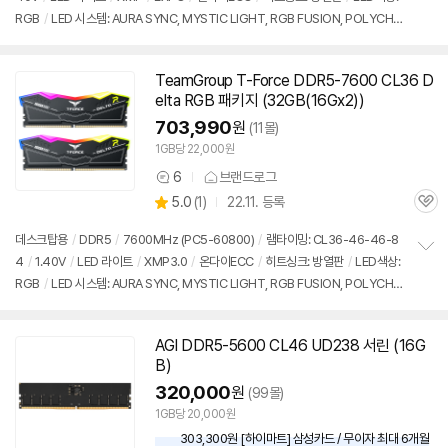
정
RGB
/
LED 시스템: AURA SYNC, MYSTIC LIGHT, RGB FUSION, POLYCHR
보
펼
OME
/
높이: 42.23mm
/
출시가: 164,000원
치
기
TeamGroup T-Force
DDR5
-7600 CL36 D
elta RGB 패키지 (32GB(16Gx2))
703,990
원
(11몰)
1GB당 22,000원
6
브랜드로그
상
상
5.0
(
1)
22.11. 등록
품
관
별
의
품
심
점
견
데스크탑용
/
DDR5
/
7600MHz (PC5-60800)
/
램타이밍: CL36-46-46-8
리
4
/
1.40V
/
LED 라이트
/
XMP3.0
/
온다이ECC
/
히트싱크: 방열판
/
LED색상:
정
뷰
RGB
/
LED 시스템: AURA SYNC, MYSTIC LIGHT, RGB FUSION, POLYCHR
보
펼
OME
/
높이: 46.1mm
/
출시가: 164,000원
치
기
AGI
DDR5
-5600 CL46 UD238 서린 (
16G
B
)
320,000
원
(99몰)
1GB당 20,000원
303,300원 [하이마트] 삼성카드 / 무이자 최대 6개월