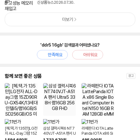
신상품뉴스
2026.07.30.
더보기
'ddr5 16gb' 검색결과 어떠셨나요?
만족해요
아쉬워요
함께 보면 좋은 상품
광고
[혜.택.가 135만]LG전
삼성 갤럭시북6 NT7
라떼판다 IOTA Latte
자 ALL-Day그램 15Z
40VJT-A51A 팬서 U
Panda IOTA x86 Si
D90RU-GX54K/13
ltra5 338H 램16GB
ngle Board Compu
1,594,650
1,733,670
495,000