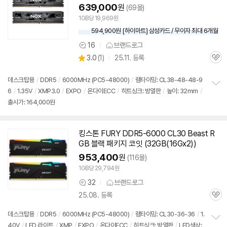
639,000
원
(69몰)
1GB당 19,969원
594,900원 [하이마트] 삼성카드 / 무이자 최대 6개월
16
브랜드로그
상
상
3.0
(
1)
25.11. 등록
품
관
별
의
품
심
점
견
리
데스크탑용
/
DDR5
/
6000MHz (PC5-48000)
/
램타이밍: CL38-48-48-9
뷰
6
/
1.35V
/
XMP3.0
/
EXPO
/
온다이ECC
/
히트싱크: 방열판
/
높이: 32mm
/
정
출시가: 164,000원
보
펼
치
기
킹스톤 FURY
DDR5
-6000 CL30 Beast R
GB 블랙 패키지 코잇 (32GB(16Gx2))
953,400
원
(116몰)
1GB당 29,794원
32
브랜드로그
상
25.08. 등록
품
관
의
심
견
데스크탑용
/
DDR5
/
6000MHz (PC5-48000)
/
램타이밍: CL30-36-36
/
1.
40V
/
LED 라이트
/
XMP
/
EXPO
/
온다이ECC
/
히트싱크: 방열판
/
LED색상: