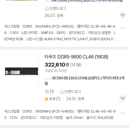
647,100원 [하이마트] 삼성카드 / 무이자 최대 6개월
브랜드로그
26.07. 등록
관
심
데스크탑용
/
DDR5
/
6000MHz (PC5-48000)
/
램타이밍: CL36-48-48-9
6
/
1.35V
/
LED 라이트
/
XMP3.0
/
EXPO
/
온다이ECC
/
히트싱크: 방열판
/
L
정
ED색상: RGB
/
LED 시스템: AURA SYNC, MYSTIC LIGHT, RGB FUSION, PO
보
펼
LYCHROME, RGB SYNC
/
출시가: 154,000원
치
기
타무즈
DDR5
-5600 CL46 (
16GB
)
322,610
원
(141몰)
1GB당 20,163원
307,843원 [SSG.COM] 삼성카드 / 무이자 최대 3개
월
12
브랜드로그
상
상
4.9
(
7)
24.01. 등록
품
관
별
의
품
심
점
견
리
데스크탑용
/
DDR5
/
5600MHz (PC5-44800)
/
램타이밍: CL46-45-45-9
뷰
0
/
1.10V
/
온다이ECC
/
히트싱크: 미포함
/
높이: 31mm
/
출시가: 154,000원
정
보