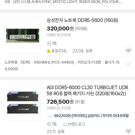
GB
/
LED 시스템: AURA SYNC, MYSTIC LIGHT, RGB FUSION, POLYCHRO
보
펼
ME
/
높이: 44mm
/
출시가: 154,000원
치
기
삼성전자 노트북
DDR5
-5600 (
16GB
)
320,000
원
(169몰)
1GB당 20,000원
16
상
상
4.9
(
114)
23.04. 등록
품
관
별
의
품
심
점
견
노트북용
/
DDR5
/
5600MHz (PC5-44800)
/
히트싱크: 미포함
/
출시가: 15
리
4,000원
정
뷰
보
펼
치
AGI
DDR5
-6000 CL30 TURBOJET UD8
기
58 RGB 블랙 패키지 서린 (32GB(16Gx2))
726,500
원
(81몰)
1GB당 22,703원
692,100원 [하이마트] 삼성카드 / 무이자 최대 6개월
16
브랜드로그
상
25.11. 등록
품
관