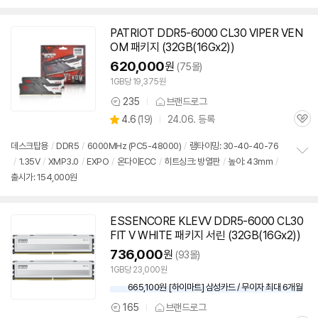
치
기
PATRIOT
DDR5
-6000 CL30 VIPER VEN
OM 패키지 (32GB(16Gx2))
620,000
원
(75몰)
1GB당 19,375원
235
브랜드로그
상
상
4.6
(
19)
24.06. 등록
품
관
별
의
품
심
점
견
데스크탑용
/
DDR5
/
6000MHz (PC5-48000)
/
램타이밍: 30-40-40-76
리
/
1.35V
/
XMP3.0
/
EXPO
/
온다이ECC
/
히트싱크: 방열판
/
높이: 43mm
/
정
뷰
출시가: 154,000원
보
펼
치
기
ESSENCORE KLEVV
DDR5
-6000 CL30
FIT V WHITE 패키지 서린 (32GB(16Gx2))
736,000
원
(93몰)
1GB당 23,000원
665,100원 [하이마트] 삼성카드 / 무이자 최대 6개월
165
브랜드로그
상