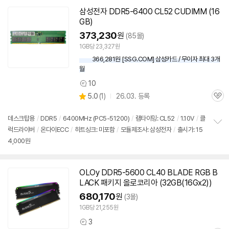
펼
치
삼성전자
DDR5
-6400 CL52 CUDIMM (
16
기
GB
)
373,230
원
(85몰)
1GB당 23,327원
366,281원 [SSG.COM] 삼성카드 / 무이자 최대 3개
월
10
상
상
5.0
(
1)
26.03. 등록
품
관
별
의
품
심
점
견
리
데스크탑용
/
DDR5
/
6400MHz (PC5-51200)
/
램타이밍: CL52
/
1.10V
/
클
뷰
럭드라이버
/
온다이ECC
/
히트싱크: 미포함
/
모듈제조사: 삼성전자
/
출시가: 15
정
4,000원
보
펼
치
기
OLOy
DDR5
-5600 CL40 BLADE RGB B
LACK 패키지 올로코리아 (32GB(16Gx2))
680,170
원
(3몰)
1GB당 21,255원
3
상