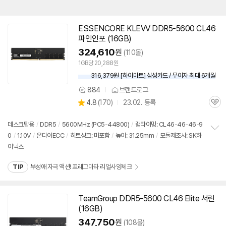
ESSENCORE KLEVV
DDR5
-5600 CL46
파인인포 (
16GB
)
324,610
원
(110몰)
1GB당 20,288원
316,379원 [하이마트] 삼성카드 / 무이자 최대 6개월
884
브랜드로그
상
상
4.8
(
170)
23.02. 등록
품
관
별
의
품
심
점
견
리
데스크탑용
/
DDR5
/
5600MHz (PC5-44800)
/
램타이밍: CL46-46-46-9
뷰
0
/
1.10V
/
온다이ECC
/
히트싱크: 미포함
/
높이: 31.25mm
/
모듈제조사: SK하
정
이닉스
보
펼
치
TIP
부성애 자극 액션! 프래그마타 리얼사양체크
기
TeamGroup
DDR5
-5600 CL46 Elite 서린
(
16GB
)
347,750
원
(108몰)