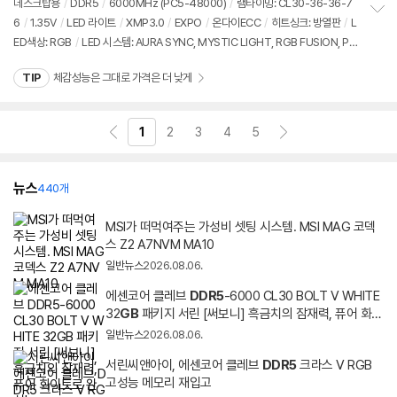
견
데스크탑용
/
DDR5
/
6000MHz (PC5-48000)
/
램타이밍: CL30-36-36-7
리
6
/
1.35V
/
LED 라이트
/
XMP3.0
/
EXPO
/
온다이ECC
/
히트싱크: 방열판
/
L
정
뷰
ED색상: RGB
/
LED 시스템: AURA SYNC, MYSTIC LIGHT, RGB FUSION, PO
보
펼
LYCHROME
/
높이: 44mm
/
모듈제조사: SK하이닉스
/
출시가: 158,000원
치
TIP
체감성능은 그대로 가격은 더 낮게
기
1
2
3
4
5
뉴스
440개
MSI가 떠먹여주는 가성비 셋팅 시스템. MSI MAG 코덱
스 Z2 A7NVM MA10
일반뉴스
2026.08.06.
에센코어 클레브
DDR
5
-6000 CL30 BOLT V WHITE
32
GB
패키지 서린 [써보니] 흑금치의 잠재력, 퓨어 화이
트로 완성!
일반뉴스
2026.08.06.
서린씨앤아이, 에센코어 클레브
DDR
5
크라스 V RGB
고성능 메모리 재입고