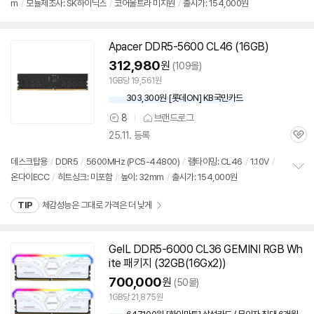
m
/
모듈제조사: SK하이닉스
/
코어울트라 미지원
/
출시가: 154,000원
보
펼
치
기
Apacer
DDR5
-5600 CL46 (
16GB
)
312,980
원
(109몰)
1GB당 19,561원
303,300원 [롯데ON] KB국민카드
8
브랜드로그
상
25.11. 등록
품
관
의
심
견
데스크탑용
/
DDR5
/
5600MHz (PC5-44800)
/
램타이밍: CL46
/
1.10V
/
온다이ECC
/
히트싱크: 미포함
/
높이: 32mm
/
출시가: 154,000원
정
보
TIP
체감성능은 그대로 가격은 더 낮게
펼
치
기
GeIL
DDR5
-6000 CL36 GEMINI RGB Wh
ite 패키지 (32GB(16Gx2))
700,000
원
(50몰)
1GB당 21,875원