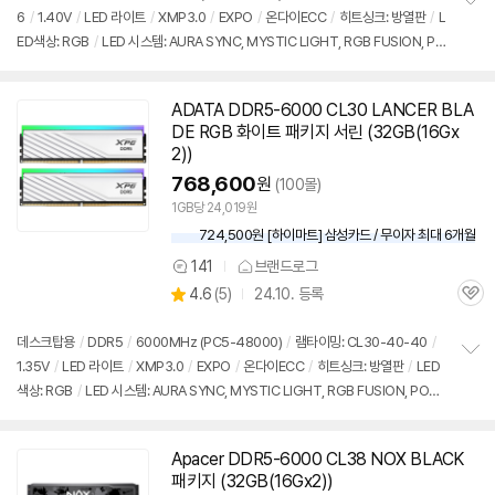
6
/
1.40V
/
LED 라이트
/
XMP3.0
/
EXPO
/
온다이ECC
/
히트싱크: 방열판
/
L
정
ED색상: RGB
/
LED 시스템: AURA SYNC, MYSTIC LIGHT, RGB FUSION, PO
보
펼
LYCHROME
/
높이: 44mm
/
모듈제조사: SK하이닉스
/
출시가: 164,000원
치
기
ADATA
DDR5
-6000 CL30 LANCER BLA
DE RGB 화이트 패키지 서린 (32GB(16Gx
2))
768,600
원
(100몰)
1GB당 24,019원
724,500원 [하이마트] 삼성카드 / 무이자 최대 6개월
141
브랜드로그
상
상
4.6
(
5)
24.10. 등록
품
관
별
의
품
심
점
견
리
데스크탑용
/
DDR5
/
6000MHz (PC5-48000)
/
램타이밍: CL30-40-40
/
뷰
1.35V
/
LED 라이트
/
XMP3.0
/
EXPO
/
온다이ECC
/
히트싱크: 방열판
/
LED
정
색상: RGB
/
LED 시스템: AURA SYNC, MYSTIC LIGHT, RGB FUSION, POLY
보
펼
CHROME, XPG RGB
/
높이: 40mm
/
모듈제조사: SK하이닉스
/
PMIC 언락
/
치
출시가: 164,000원
기
Apacer
DDR5
-6000 CL38 NOX BLACK
패키지 (32GB(16Gx2))