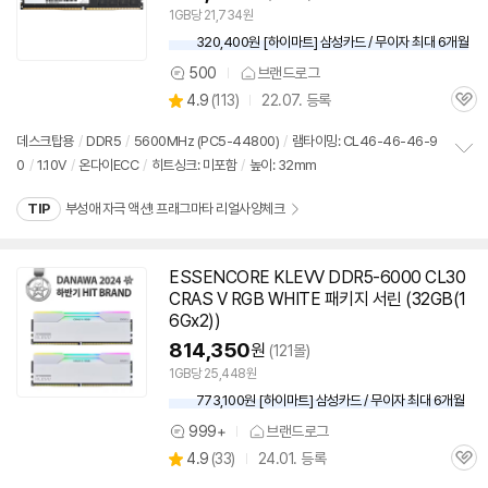
1GB당 21,734원
320,400원 [하이마트] 삼성카드 / 무이자 최대 6개월
500
브랜드로그
상
상
4.9
(
113)
22.07. 등록
품
관
별
의
품
심
점
견
데스크탑용
/
DDR5
/
5600MHz (PC5-44800)
/
램타이밍: CL46-46-46-9
리
0
/
1.10V
/
온다이ECC
/
히트싱크: 미포함
/
높이: 32mm
정
뷰
보
TIP
부성애 자극 액션! 프래그마타 리얼사양체크
펼
치
기
ESSENCORE KLEVV
DDR5
-6000 CL30
동
CRAS V RGB WHITE 패키지 서린 (32GB(1
영
6Gx2))
상
814,350
원
(121몰)
1GB당 25,448원
773,100원 [하이마트] 삼성카드 / 무이자 최대 6개월
999+
브랜드로그
상
상
4.9
(
33)
24.01. 등록
품
관
별
의
품
심