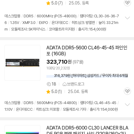
상
5.0
(
7)
25.05. 등록
품
관
별
의
품
심
점
견
리
데스크탑용
/
DDR5
/
6000MHz (PC5-48000)
/
램타이밍: CL30-36-36-7
뷰
6
/
1.35V
/
XMP3.0
/
EXPO
/
온다이ECC
/
히트싱크: 방열판
/
높이: 33.21m
정
m
/
모듈제조사: SK하이닉스
/
코어울트라 미지원
/
출시가: 154,000원
보
펼
치
기
ADATA
DDR5
-5600 CL46-45-45 파인인
포 (
16GB
)
323,710
원
(97몰)
1GB당 20,232원
316,379원 [하이마트] 삼성카드 / 무이자 최대 6개월
18
브랜드로그
상
상
5.0
(
1)
25.04. 등록
품
관
별
의
품
심
점
견
데스크탑용
/
DDR5
/
5600MHz (PC5-44800)
/
램타이밍: CL46-45-45
/
리
1.10V
/
온다이ECC
/
히트싱크: 미포함
/
모듈제조사: 기타
/
출시가: 154,000원
정
뷰
보
펼
치
ADATA
DDR5
-6000 CL30 LANCER BLA
기
DE RGB 블랙 패키지 서린 (32GB(16Gx2))