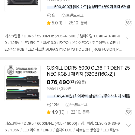
590,400원 [하이마트] 삼성카드 / 무이자 최대 6개월
8
브랜드로그
상
상
5.0
(
1)
25.10. 등록
품
관
별
의
품
심
점
견
리
데스크탑용
/
DDR5
/
5200MHz (PC5-41600)
/
램타이밍: CL40-40-40-8
뷰
0
/
1.25V
/
LED 라이트
/
XMP3.0
/
EXPO
/
온다이ECC
/
히트싱크: 방열판
/
L
정
ED색상: RGB
/
LED 시스템: AURA SYNC, MYSTIC LIGHT, RGB FUSION, PO
보
펼
LYCHROME
/
높이: 42.67mm
/
출시가: 154,000원
치
기
G.SKILL
DDR5
-6000 CL36 TRIDENT Z5
동
NEO RGB J 패키지 (32GB(16Gx2))
영
상
876,490
원
(98몰)
1GB당 27,390원
842,400원 [하이마트] 삼성카드 / 무이자 최대 6개월
129
브랜드로그
상
상
4.9
(
13)
22.10. 등록
품
관
별
의
품
심
점
견
데스크탑용
/
DDR5
/
6000MHz (PC5-48000)
/
램타이밍: CL36-36-36-9
리
6
/
1.35V
/
LED 라이트
/
EXPO
/
온다이ECC
/
히트싱크: 방열판
/
LED색상: R
정
뷰