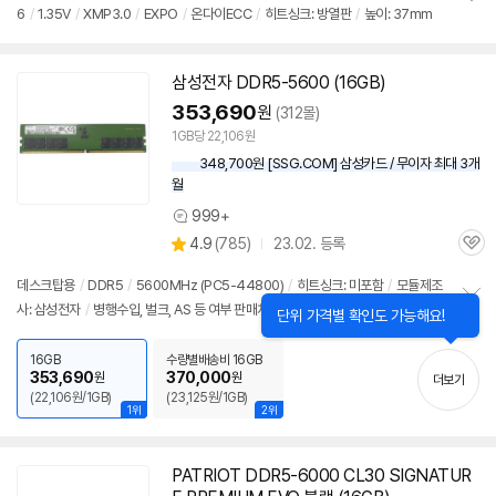
뷰
6
/
1.35V
/
XMP3.0
/
EXPO
/
온다이ECC
/
히트싱크: 방열판
/
높이: 37mm
정
보
펼
치
삼성전자
DDR5
-5600 (
16GB
)
기
353,690
원
(312몰)
1GB당 22,106원
348,700원 [SSG.COM] 삼성카드 / 무이자 최대 3개
월
999+
상
상
4.9
(
785)
23.02. 등록
품
관
별
의
품
심
점
견
데스크탑용
/
DDR5
/
5600MHz (PC5-44800)
/
히트싱크: 미포함
/
모듈제조
리
사: 삼성전자
/
병행수입, 벌크, AS 등 여부 판매처 확인요망
정
뷰
보
펼
16GB
수량별배송비 16GB
치
353,690
370,000
원
원
더보기
기
(22,106원/1GB)
(23,125원/1GB)
1위
2위
PATRIOT
DDR5
-6000 CL30 SIGNATUR