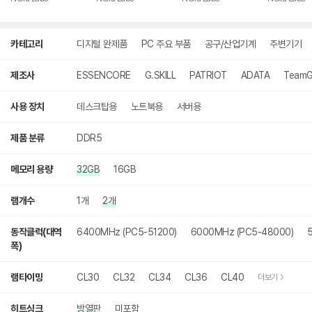
상
카테고리
디지털 완제품
PC 주요 부품
공구/산업기계
주변기기
세
검
색
제조사
ESSENCORE
G.SKILL
PATRIOT
ADATA
TeamG
사용 장치
데스크탑용
노트북용
서버용
제품 분류
DDR5
메모리 용량
32GB
16GB
램개수
1개
2개
동작클럭(대역
6400MHz (PC5-51200)
6000MHz (PC5-48000)
폭)
램타이밍
CL30
CL32
CL34
CL36
CL40
더보기
히트싱크
방열판
미포함