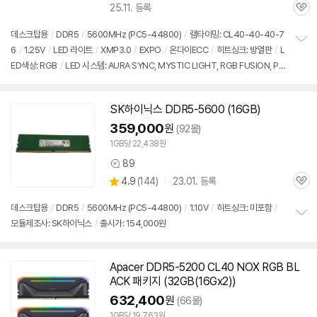
25.11. 등록
품
관
의
심
견
데스크탑용
/
DDR5
/
5600MHz (PC5-44800)
/
램타이밍: CL40-40-40-7
6
/
1.25V
/
LED 라이트
/
XMP3.0
/
EXPO
/
온다이ECC
/
히트싱크: 방열판
/
L
정
ED색상: RGB
/
LED 시스템: AURA SYNC, MYSTIC LIGHT, RGB FUSION, PO
보
펼
LYCHROME
/
높이: 39mm
/
출시가: 154,000원
치
기
SK하이닉스
DDR5
-5600 (
16GB
)
359,000
원
(92몰)
1GB당 22,438원
89
상
상
4.9
(
144)
23.01. 등록
품
관
별
의
품
심
점
견
데스크탑용
/
DDR5
/
5600MHz (PC5-44800)
/
1.10V
/
히트싱크: 미포함
/
리
모듈제조사: SK하이닉스
/
출시가: 154,000원
정
뷰
보
펼
치
Apacer
DDR5
-5200 CL40 NOX RGB BL
기
ACK 패키지 (32GB(16Gx2))
632,400
원
(66몰)
1GB당 19,763원