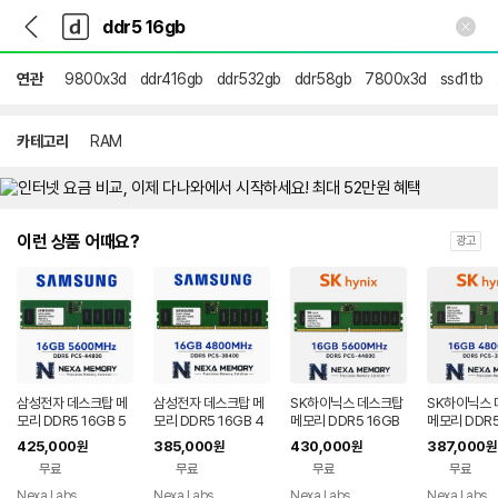
뒤
다
본문 바로가기
다
로
나
나
가
와
와
기
메
연관
9800x3d
ddr416gb
ddr532gb
ddr58gb
7800x3d
ssd1tb
인
카테고리
RAM
이런 상품 어때요?
광고
삼성전자 데스크탑 메
삼성전자 데스크탑 메
SK하이닉스 데스크탑
SK하이닉스
모리 DDR5 16GB 5
모리 DDR5 16GB 4
메모리 DDR5 16GB
메모리 DDR5
600 PC5 44800 U
800 PC5 38400 U
5600 PC5 44800
4800 PC5 
425,000
385,000
430,000
387,000
원
원
원
원
DIMM
DIMM
UDIMM
UDIMM
무료
무료
무료
무료
Nexa Labs
Nexa Labs
Nexa Labs
Nexa Labs