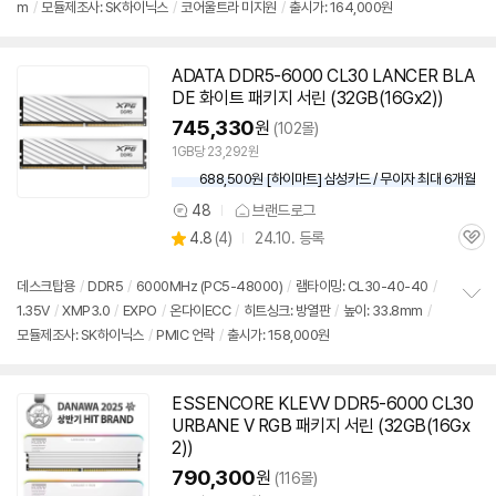
m
/
모듈제조사: SK하이닉스
/
코어울트라 미지원
/
출시가: 164,000원
보
펼
치
기
ADATA
DDR5
-6000 CL30 LANCER BLA
DE 화이트 패키지 서린 (32GB(16Gx2))
745,330
원
(102몰)
1GB당 23,292원
688,500원 [하이마트] 삼성카드 / 무이자 최대 6개월
48
브랜드로그
상
상
4.8
(
4)
24.10. 등록
품
관
별
의
품
심
점
견
리
데스크탑용
/
DDR5
/
6000MHz (PC5-48000)
/
램타이밍: CL30-40-40
/
뷰
1.35V
/
XMP3.0
/
EXPO
/
온다이ECC
/
히트싱크: 방열판
/
높이: 33.8mm
/
정
모듈제조사: SK하이닉스
/
PMIC 언락
/
출시가: 158,000원
보
펼
치
기
ESSENCORE KLEVV
DDR5
-6000 CL30
동
URBANE V RGB 패키지 서린 (32GB(16Gx
영
2))
상
790,300
원
(116몰)