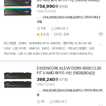
754,990
원
(84몰)
1GB당 23,593원
734,245원 [SSG.COM] 삼성카드 / 무이자 최대 3
개월
114
브랜드로그
상
상
4.3
(
3)
24.10. 등록
품
관
별
의
품
심
점
견
데스크탑용
/
DDR5
/
6000MHz (PC5-48000)
/
램타이밍: CL30-40-40
/
리
1.35V
/
LED 라이트
/
XMP3.0
/
EXPO
/
온다이ECC
/
히트싱크: 방열판
/
LED
정
뷰
색상: RGB
/
LED 시스템: AURA SYNC, MYSTIC LIGHT, RGB FUSION, POLY
보
펼
CHROME, XPG RGB
/
높이: 40mm
/
모듈제조사: SK하이닉스
/
PMIC 언락
/
치
출시가: 164,000원
기
ESSENCORE KLEVV
DDR5
-6000 CL30
FIT V AMD 패키지 서린 (
16GB
(8Gx2))
368,240
원
(67몰)
1GB당 11,508원
359,253원 [SSG.COM] 삼성카드 / 무이자 최대 3개
월
10
브랜드로그
상