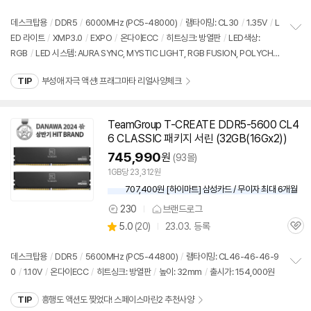
의
심
견
데스크탑용
/
DDR5
/
6000MHz (PC5-48000)
/
램타이밍: CL30
/
1.35V
/
L
ED 라이트
/
XMP3.0
/
EXPO
/
온다이ECC
/
히트싱크: 방열판
/
LED색상:
정
RGB
/
LED 시스템: AURA SYNC, MYSTIC LIGHT, RGB FUSION, POLYCHR
보
펼
OME
/
높이: 37mm
/
출시가: 154,000원
세부정보 열기/접기
치
TIP
부성애 자극 액션! 프래그마타 리얼사양체크
기
TeamGroup T-CREATE
DDR5
-5600 CL4
동
6 CLASSIC 패키지 서린 (32GB(16Gx2))
영
상
745,990
원
(93몰)
1GB당 23,312원
707,400원 [하이마트] 삼성카드 / 무이자 최대 6개월
230
브랜드로그
상
상
5.0
(
20)
23.03. 등록
품
관
별
의
품
심
점
견
리
데스크탑용
/
DDR5
/
5600MHz (PC5-44800)
/
램타이밍: CL46-46-46-9
뷰
0
/
1.10V
/
온다이ECC
/
히트싱크: 방열판
/
높이: 32mm
/
출시가: 154,000원
정
보
TIP
흥행도 액션도 찢었다! 스페이스마린2 추천사양
펼