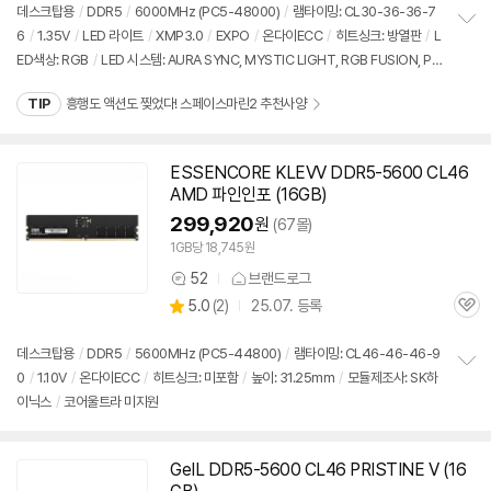
점
견
데스크탑용
/
DDR5
/
6000MHz (PC5-48000)
/
램타이밍: CL30-36-36-7
리
6
/
1.35V
/
LED 라이트
/
XMP3.0
/
EXPO
/
온다이ECC
/
히트싱크: 방열판
/
L
정
뷰
ED색상: RGB
/
LED 시스템: AURA SYNC, MYSTIC LIGHT, RGB FUSION, PO
보
펼
LYCHROME
/
높이: 44mm
/
모듈제조사: SK하이닉스
치
TIP
흥행도 액션도 찢었다! 스페이스마린2 추천사양
기
ESSENCORE KLEVV
DDR5
-5600 CL46
AMD 파인인포 (
16GB
)
299,920
원
(67몰)
1GB당 18,745원
52
브랜드로그
상
상
5.0
(
2)
25.07. 등록
품
관
별
의
품
심
점
견
리
데스크탑용
/
DDR5
/
5600MHz (PC5-44800)
/
램타이밍: CL46-46-46-9
뷰
0
/
1.10V
/
온다이ECC
/
히트싱크: 미포함
/
높이: 31.25mm
/
모듈제조사: SK하
정
이닉스
/
코어울트라 미지원
보
펼
치
기
GeIL
DDR5
-5600 CL46 PRISTINE V (
16