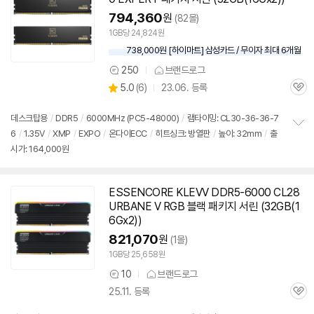
794,360
원
(82몰)
1GB당 24,824원
738,000원 [하이마트] 삼성카드 / 무이자 최대 6개월
250
브랜드로그
상
상
5.0
(
6)
23.06. 등록
품
관
별
의
품
심
점
견
리
데스크탑용
/
DDR5
/
6000MHz (PC5-48000)
/
램타이밍: CL30-36-36-7
뷰
6
/
1.35V
/
XMP
/
EXPO
/
온다이ECC
/
히트싱크: 방열판
/
높이: 32mm
/
출
정
시가: 164,000원
보
펼
치
기
ESSENCORE KLEVV
DDR5
-6000 CL28
URBANE V RGB 블랙 패키지 서린 (32GB(1
6Gx2))
821,070
원
(1몰)
1GB당 25,658원
10
브랜드로그
상
25.11. 등록
품
관
의
심