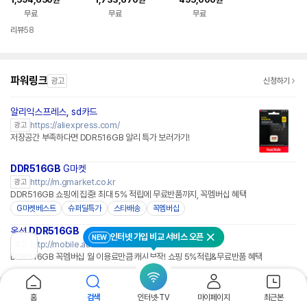
원
원
원
세대 인텔i5/램16GB/
256GB FHD
ter Intel N150 16GB
무료
무료
무료
SSD256GB/OS 미
RAM 128GB eMMC
탑재-ST
라이선스 포..
리뷰
58
파워링크
광고
신청하기
알리익스프레스, sd카드
https://aliexpress.com/
광고
저장공간 부족하다면 DDR516GB 알리 특가 보러가기!
DDR5
16GB
G마켓
http://m.gmarket.co.kr
광고
DDR516GB 쇼핑에 집중! 최대 5% 적립에 무료반품까지, 꼭멤버십 혜택
G마켓베스트
슈퍼딜특가
스타배송
꼭멤버십
옥션
DDR5
16GB
인터넷 가입 비교 서비스 오픈
NEW
닫기
http://mobile.auction.co.kr
광고
이
DDR516GB 꼭멤버십 월 이용료만큼 캐시보장! 쇼핑 5%적립&무료반품 혜택
전
페
이
지
PC버전
로그인
개인정보처리방침
고객센터
홈
검색
인터넷·TV
마이페이지
최근본
로