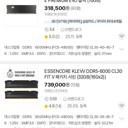
E PREMIUM EVO 블랙 (
16GB
)
318,500
원
(83몰)
1GB당 19,906원
307,071원 [하이마트] 삼성카드 / 무이자 최대 6개월
54
브랜드로그
상
상
5.0
(
2)
25.11. 등록
품
관
별
의
품
심
점
견
데스크탑용
/
DDR5
/
6000MHz (PC5-48000)
/
램타이밍: CL30-40-40-7
리
6
/
1.35V
/
XMP3.0
/
EXPO
/
온다이ECC
/
히트싱크: 방열판
/
높이: 37mm
정
뷰
보
펼
치
ESSENCORE KLEVV
DDR5
-6000 CL30
동
기
FIT V 패키지 서린 (32GB(16Gx2))
영
상
739,000
원
(13몰)
1GB당 23,094원
559
브랜드로그
상
상
4.8
(
14)
25.05. 등록
품
관
별
의
품
심
점
견
데스크탑용
/
DDR5
/
6000MHz (PC5-48000)
/
램타이밍: CL30-36-36-7
리
6
/
1.35V
/
XMP3.0
/
EXPO
/
온다이ECC
/
히트싱크: 방열판
/
높이: 33.21m
정
뷰