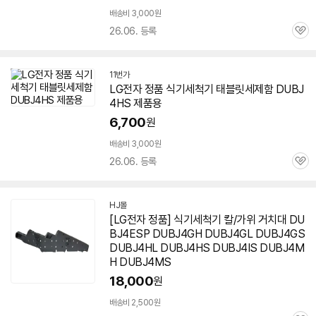
배송비 3,000원
26.06. 등록
관
심
11번가
LG전자 정품 식기세척기 태블릿세제함
DUBJ
4HS
제품용
6,700
원
배송비 3,000원
26.06. 등록
관
심
HJ몰
네
[LG전자 정품] 식기세척기 칼/가위 거치대 DU
이
BJ4ESP DUBJ4GH DUBJ4GL DUBJ4GS
버
페
DUBJ4HL
DUBJ4HS
DUBJ4IS DUBJ4M
이
H DUBJ4MS
18,000
원
배송비 2,500원