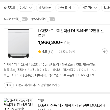
총
55
개
인기순
배송비포함
가격대검색
상품구분
결과
상세옵션펼침
쿠팡와우할인
설치 환경·지역에 따라
LG전자 오브제컬렉션
DUBJ4HS
12인용 빌
동
닫
배송·설치비가 달라집니다.
트인
영
기
상
1,966,300
원
(1몰)
상
4.9
(
87)
22.05. 등록
관
별
품
심
점
리
식기세척기
/
12인용
/
빌트인
/
15cm걸레받이
/
살균: 스팀
/
건조: 자동문열림,
뷰
열풍, 응축, 단독건조
/
3단
/
높이조절
/
프라이팬
/
접이식꽂이
/
잔여시간표시
/
정
히든터치
/
식기중간투입
/
내부세척
/
식기보관
/
스마트폰제어
/
UP가전
/
색상:
보
펼
크림화이트
/
크기(가로x세로x깊이): 598x815x567mm
치
TIP
LG전자 식기세척기 모델명 풀어보기
기
11번가
LG전자 정품 식기세척기 상단 선반
DUBJ4H