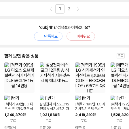
1
2
'dubj4hs' 검색결과 어떠셨나요?
만족해요
아쉬워요
함께 보면 좋은 상품
광고
[혜택가 98만] LG 디
삼성전자 비스포크 12
[혜택가 193만] LG 식
[혜택가 122만
오스 오브제컬렉션 식
인용 AI 식기세척기 자
기세척기 인덕션세트
오스 오브제컬
기세척기 DUE5BGL1
동맞춤세척 에너지1등
(DUE6BGL1E + BEI
기세척기 DUE
1,240,370
1,031,860
2,419,310
1,528,320
원
원
원
E 1등급 14인용
급
3QKHLOE / 6BG1E
E 1등급 14
무료
무료
무료
무료
-QKHE)
리뷰
574
리뷰
109
리뷰
40
리뷰
132