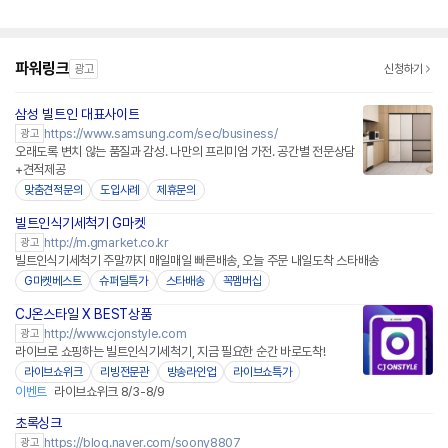
파워링크
광고
신청하기
삼성 빌트인 대표사이트
https://www.samsung.com/sec/business/
광고
오래도록 변치 않는 품질과 감성. 나만의 프리미엄 가전. 공간별 전문상담
+견적제공
맞춤견적문의
도입사례
제휴문의
빌트인식기세척기 G마켓
http://m.gmarket.co.kr
광고
빌트인식기세척기 주말까지 매일매일 빠른배송, 오늘 주문 내일도착 스타배송
G마켓베스트
슈퍼딜특가
스타배송
꼭멤버십
CJ온스타일 X BEST상품
네이버페이
http://www.cjonstyle.com
광고
라이브로 쇼핑하는 빌트인식기세척기, 지금 필요한 순간 바로도착!
라이브쇼위크
리빙전문관
방송라인업
라이브쇼특가
이벤트
라이브쇼위크 8/3-8/9
초록싱크
https://blog.naver.com/soony8807
광고