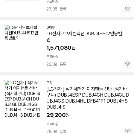
무료배송
26.08. 등록
관
심
G마켓
LG전자오브제컬렉션
DUBJ4HS
12인용빌트
인
1,571,080
원
무료배송
26.08. 등록
관
심
쿠팡
[LG전자 ] 식기세척기 이지핸들 선반 (식기바
세부정보 열기/접기
구니) DUBJ4ESP DUBJ4GH DUBJ4GL D
UBJ4GS DUBJ4HL DFB41P1
DUBJ4HS
DUBJ4IS
29,200
원
무료배송
26.08. 등록
관