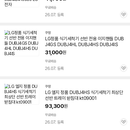
무료배송
26.07. 등록
관
심
쿠팡
LG정품 식기세척기 선반 전용 이지핸들 DUB
J4GS DUBJ4HL
DUBJ4HS
DUBJ4IS
31,000
원
무료배송
26.07. 등록
관
심
쿠팡
LG 엘지 정품
DUBJ4HS
식기세척기 최상단
선반 트레이 받침대 kt09001
93,300
원
무료배송
26.07. 등록
관
심