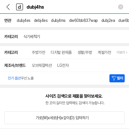
뒤
다
본문 바로가기
다
로
나
나
가
와
와
기
메
연관
dubj4es
debj4es
dubj4ms
dw60bb837wap
dubj2ea
due6
인
카테고리
식기세척기
상
카테고리
주방가전
디지털 완제품
생활/주방
계절가전
더보기
세
검
색
제조사/브랜드
오브제컬렉션
LG전자
인기 옵션
우선 노출
필터
사이즈 검색으로 제품을 찾아보세요.
한 곳의 길이만 입력해도 검색이 가능합니다.
가로(W)x세로(H)x깊이(D)
입력하기