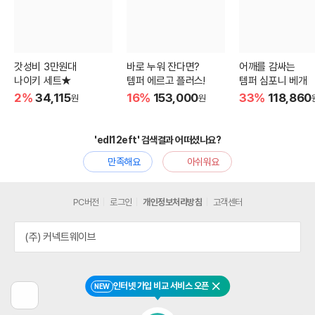
갓성비 3만원대
바로 누워 잔다면?
어깨를 감싸는
나이키 세트★
템퍼 에르고 플러스!
템퍼 심포니 베개
2%
34,115
16%
153,000
33%
118,860
원
원
'edl12eft' 검색결과 어떠셨나요?
만족해요
아쉬워요
PC버전
로그인
개인정보처리방침
고객센터
(주) 커넥트웨이브
인터넷 가입 비교 서비스 오픈
NEW
닫기
이
전