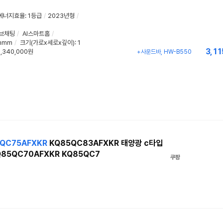
에너지효율
:
1등급
/
2023년형
/
브채팅
/
AI스마트홈
/
mmm
/
크기(가로x세로x깊이)
: 1
3,11
,340,000원
+사운드바, HW-B550
QC75AFXKR
KQ85QC83AFXKR 태양광 c타입
Q85QC70AFXKR KQ85QC7
쿠팡