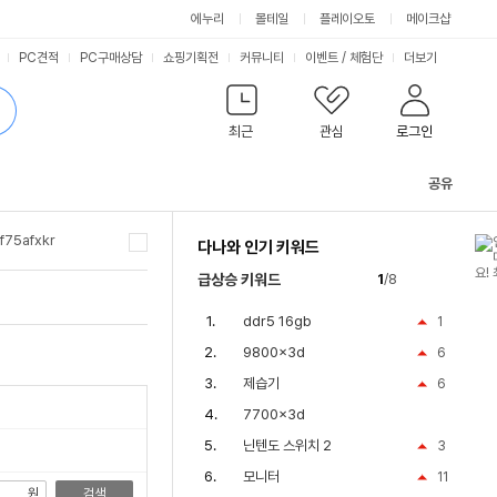
싫어요
좋아요
에누리
몰테일
플레이오토
메이크샵
PC견적
PC구매상담
쇼핑기획전
커뮤니티
이벤트
/
체험단
더보기
최근
관심
로그인
공유
관
련
f75afxkr
다나와 인기 키워드
컨
텐
d85인치tv
급상승 키워드
1
/8
츠
ddr5 16gb
1
9800x3d
6
제습기
6
7700x3d
닌텐도 스위치 2
3
모니터
11
원
검색