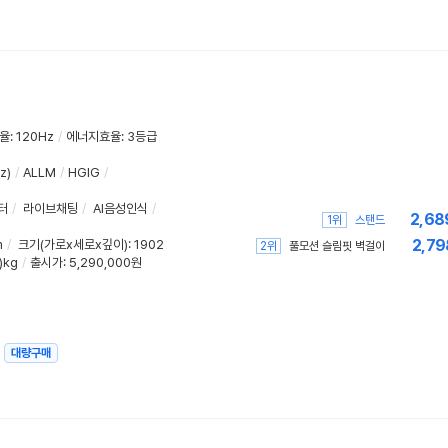
율
:
120Hz
/
에너지효율
:
3등급
z)
/
ALLM
/
HGIG
/
터
/
라이브채팅
/
AI음성인식
/
2,68
1위
스탠드
2,79
m
/
크기(가로x세로x깊이)
: 1902
2위
풀모션 슬림핏 벽걸이
)kg
/
출시가: 5,290,000원
대량구매