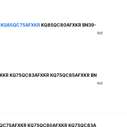
R
KQ85QC75AFXKR
KQ85QC80AFXKR BN39-
옥션
XKR KQ75QC83AFXKR KQ75QC85AFXKR BN
옥션
QC75AFXKR KQ75QC80AFXKR KQ75QC83A