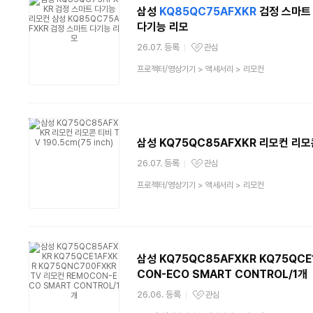
삼성
KQ85QC75AFXKR
검정 스마트
다기능 리모
26.07. 등록
관심
관심상품
상
프로젝터/영상기기
>
액세서리
>
리모컨
품
분
류
삼성 KQ75QC85AFXKR 리모컨 리모콘 
26.07. 등록
관심
관심상품
상
프로젝터/영상기기
>
액세서리
>
리모컨
품
분
류
삼성 KQ75QC85AFXKR KQ75QCE
CON-ECO SMART CONTROL/1개
26.06. 등록
관심
관심상품