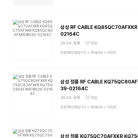
품
분
류
삼성 RF CABLE KQ85QC70AFXK
02164C
26.04. 등록
관심
관심상품
상
프로젝터/영상기기
>
액세서리
>
리모컨
품
분
류
삼성 정품 RF CABLE KQ75QC80AF
39-02164C
26.04. 등록
관심
관심상품
상
프로젝터/영상기기
>
액세서리
>
리모컨
품
분
류
삼성 정품 KQ75QC70AFXKR KQ75