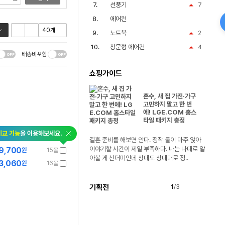
선풍기
7
에어컨
노트북
2
창문형 에어컨
4
배송비포함
쇼핑가이드
혼수, 새 집 가전·가구
고민하지 말고 한 번
에! LGE.COM 홈스
타일 패키지 총정
비교 기능
을 이용해보세요.
결혼 준비를 해보면 안다. 정작 둘이 마주 앉아
이야기할 시간이 제일 부족하다. 나는 나대로 알
9,700
원
15몰
아볼 게 산더미인데 상대도 상대대로 정..
3,060
원
16몰
기획전
1
/3