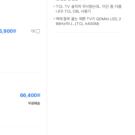
TCL TV 솔직히 무시했는데.. 이건 좀 다릅
니다! TCL C8L 사용기
벽에 찰싹 붙는 예쁜 TV가 QDMini LED, 2
88Hz라니…(TCL A400M)
5,900
원
1몰
66,400
원
무료배송