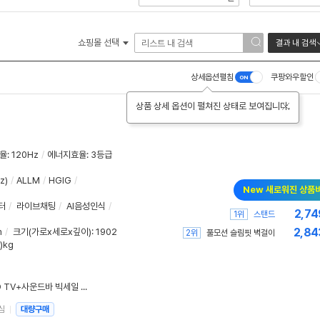
쇼핑몰 선택
결과 내 검색
상세옵션펼침
쿠팡와우할인
상품 상세 옵션이 펼쳐진 상태로 보여집니다.
율
:
120Hz
/
에너지효율
:
3등급
z)
/
ALLM
/
HGIG
/
New 새로워진 상품
터
/
라이브채팅
/
AI음성인식
/
2,74
1위
스탠드
2,84
m
/
크기(가로x세로x깊이)
: 1902
2위
풀모션 슬림핏 벽걸이
9)kg
[34%▼] 삼성전자 85인치 QLED TV+사운드바 빅세일 최대 혜택가 185만원대!
심
대량구매