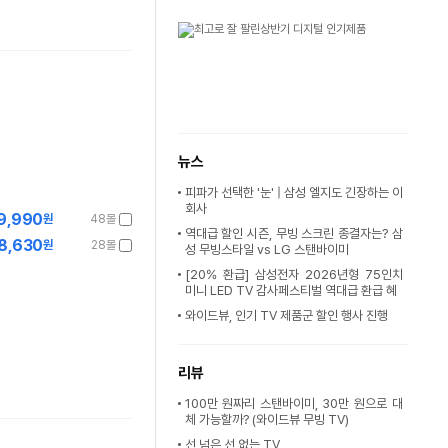
뉴스
피파가 선택한 '눈' | 삼성 엘지도 긴장하는 이
회사
9,990
원
48몰
역대급 할인 시즌, 무빙 스크린 종결자는? 삼
8,630
원
28몰
성 무빙스타일 vs LG 스탠바이미
[20% 환급] 삼성전자 2026년형 75인치
미니 LED TV 감사페스티벌 역대급 환급 혜
와이드뷰, 인기 TV 제품군 할인 행사 진행
리뷰
100만 원짜리 스탠바이미, 30만 원으로 대
체 가능할까? (와이드뷰 무빙 TV)
선 넘은 선 없는 TV