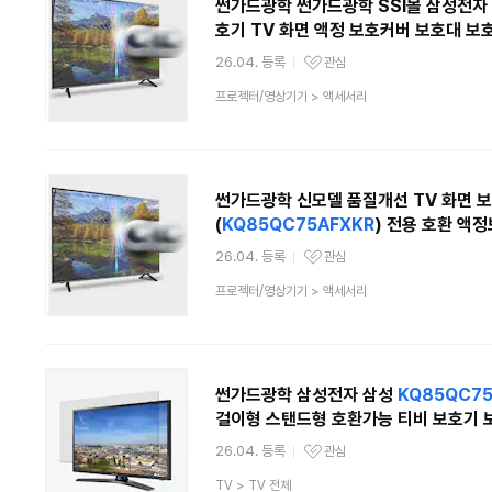
썬가드광학 썬가드광학 SSI몰 삼성전자 
호기 TV 화면 액정 보호커버 보호대 보
26.04. 등록
관심
관심상품
상
프로젝터/영상기기
>
액세서리
품
분
류
썬가드광학 신모델 품질개선 TV 화면 보호기
(
KQ85QC75AFXKR
) 전용 호환 액
26.04. 등록
관심
관심상품
상
프로젝터/영상기기
>
액세서리
품
분
류
썬가드광학 삼성전자 삼성
KQ85QC75
걸이형 스탠드형 호환가능 티비 보호기 
26.04. 등록
관심
관심상품
상
TV
>
TV 전체