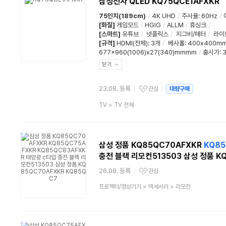
삼성전자 QLED KQ75QCE1AFXKR
75인치(189cm)
/
4K UHD
/
주사율
:
60Hz
/
[화질]
게임모드
/
HGIG
/
ALLM
/
휴싱크
/
[스마트]
유튜브
/
넷플릭스
/
지그비/매터
/
라이
[규격]
HDMI(전체)
:
3개
/
베사홀
: 400x400m
677x960(1006)x27(340)mmmm
/
출시가: 3
닫기
23.08. 등록
관심
대량구매
관심상품
상
TV
>
TV 전체
품
분
류
삼성 정품 KQ85QC70AFXKR
KQ85
충전 블랙 리모컨513503 삼성 정품 K
26.08. 등록
관심
관심상품
상
프로젝터/영상기기
>
액세서리
>
리모컨
품
분
류