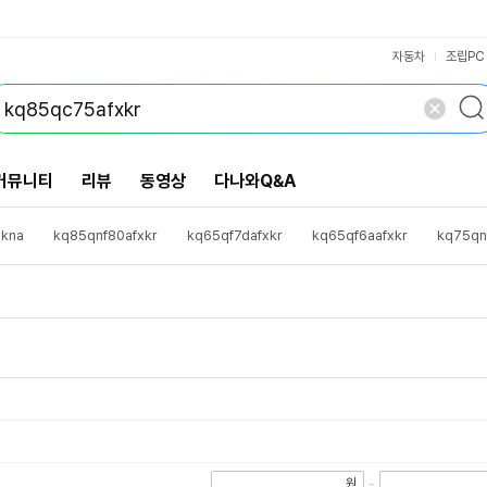
VS검색
개 담김
삭제
검색
닫기
닫기
자동차
조립PC
커뮤니티
리뷰
동영상
다나와Q&A
kna
kq85qnf80afxkr
kq65qf7dafxkr
kq65qf6aafxkr
kq75qn
chw
kq85qnf75afxkr
ax948bwe
kq75qf7dafxkr
삼성neoqle
00kna
kq75qnf70bfxkr
삼성neoqled75인치tv
rs84dg5002ww
원
~