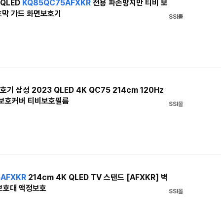
QLED
KQ85QC75AFXKR
전용 파손방지만 티비 보
호막 가드 화면보호기
SSI몰
 삼성 2023 QLED 4K QC75 214cm 120Hz
정보호커버 티비보호필름
SSI몰
AFXKR
214cm 4K QLED TV 스탠드 [AFXKR] 벽
보호대 액정보호
SSI몰