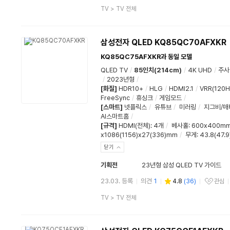
상
TV
>
TV 전체
품
분
류
삼성전자 QLED KQ85QC70AFXKR
KQ85QC75AFXKR과 동일 모델
QLED TV
/
85인치(214cm)
/
4K UHD
/
주사
/
2023년형
/
[화질]
HDR10+
/
HLG
/
HDMI2.1
/
VRR(120H
FreeSync
/
휴싱크
/
게임모드
/
[스마트]
넷플릭스
/
유튜브
/
미러링
/
지그비/매
AI스마트홈
/
[규격]
HDMI(전체)
:
4개
/
베사홀
: 600x400m
x1086(1156)x27(336)mm
/
무게
: 43.8(47.9
닫기
기획전
23년형 삼성 QLED TV 가이드
23.03. 등록
의견
1
4.8
(
36
)
관심
관심상품
상
TV
>
TV 전체
품
분
류