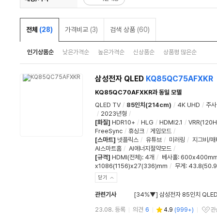
전체
(28)
가격비교
(3)
검색 상품
(60)
인기상품순
낮은가격순
높은가격순
신상품순
상품평 많은순
삼성전자 QLED
KQ85QC75AFXKR
KQ85QC70AFXKR과 동일 모델
QLED TV
/
85인치(214cm)
/
4K UHD
/
주사
/
2023년형
/
[화질]
HDR10+
/
HLG
/
HDMI2.1
/
VRR(120H
FreeSync
/
휴싱크
/
게임모드
/
[스마트]
넷플릭스
/
유튜브
/
미러링
/
지그비/매
AI스마트홈
/
AI에너지절약모드
/
[규격]
HDMI(전체)
:
4개
/
베사홀
: 600x400m
x1086(1156)x27(336)mm
/
무게
: 43.8(50.
닫기
관련기사
23.08. 등록
의견
6
4.9
(
999+
)
관
관심상품