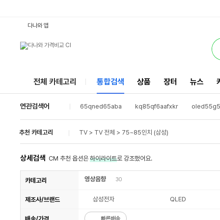
kq85qc75afxkr : 다나와 통합검색
검색될 최소 가격 입력
검색될 최대 가격 입력
별점
별점
리뷰수
리뷰수
서비스
다나와 앱
전체 카테고리
통합검색
상품
장터
뉴스
연관검색어
65qned65aba
kq85qf6aafxkr
oled55g5
86qned75aea
kq85qf7dafxkr
wd80f25
kq65qf7aafxkr
kq85qnf70bfxkr
98ut93
추천 카테고리
TV > TV 전체 > 75~85인치
(삼성)
상세검색
CM 추천 옵션은
하이라이트
로 강조했어요.
영상음향
30
카테고리
삼성전자
QLED
제조사/브랜드
배송/가격
빠른배송