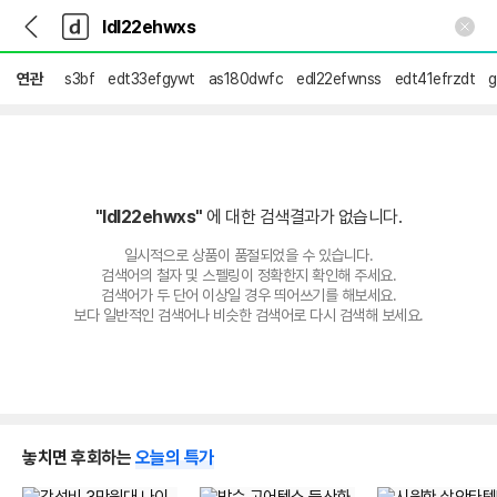
뒤
다
본문 바로가기
다
로
나
나
가
와
와
기
메
연관
s3bf
edt33efgywt
as180dwfc
edl22efwnss
edt41efrzdt
g
인
"ldl22ehwxs"
에 대한 검색결과가 없습니다.
일시적으로 상품이 품절되었을 수 있습니다.
검색어의 철자 및 스펠링이 정확한지 확인해 주세요.
검색어가 두 단어 이상일 경우 띄어쓰기를 해보세요.
보다 일반적인 검색어나 비슷한 검색어로 다시 검색해 보세요.
놓치면 후회하는
오늘의 특가