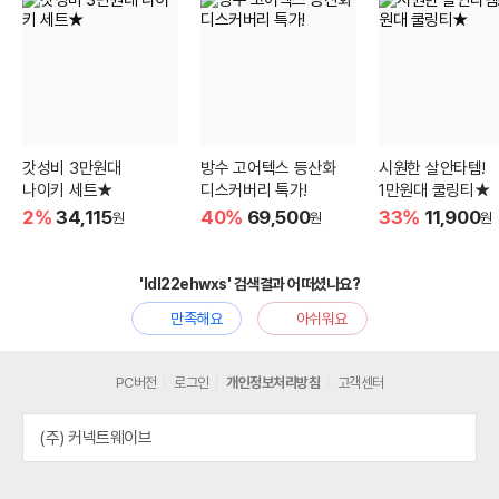
갓성비 3만원대
방수 고어텍스 등산화
시원한 살안타템!
나이키 세트★
디스커버리 특가!
1만원대 쿨링티★
2%
34,115
40%
69,500
33%
11,900
원
원
원
'ldl22ehwxs' 검색결과 어떠셨나요?
만족해요
아쉬워요
PC버전
로그인
개인정보처리방침
고객센터
(주) 커넥트웨이브