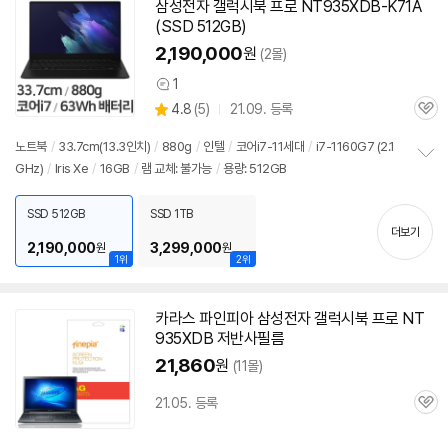
삼성전자 갤럭시북 프로 NT935XDB-K71A
(SSD 512GB)
2,190,000
원
(2몰)
1
상
상
4.8
(
5)
21.09. 등록
품
관
별
의
품
심
점
견
노트북
/
33.7cm(13.3인치)
/
880g
/
인텔
/
코어i7-11세대
/
i7-1160G7 (2.1
리
GHz)
/
Iris Xe
/
16GB
/
램 교체: 불가능
/
용량: 512GB
정
뷰
보
펼
SSD 512GB
SSD 1TB
치
더보기
기
2,190,000
3,299,000
원
원
1위
2위
카라스 파인피아 삼성전자 갤럭시북 프로
NT
935XDB
저반사필름
21,860
원
(11몰)
21.05. 등록
관
심