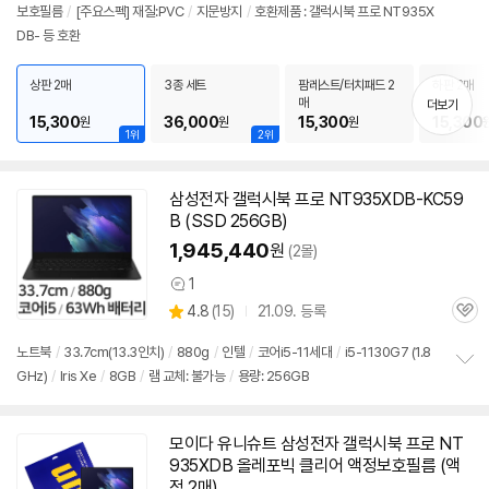
보호필름
/
[주요스펙] 재질:PVC
/
지문방지
/
호환제품 : 갤럭시북 프로 NT935X
DB- 등 호환
상판 2매
3종 세트
팜레스트/터치패드 2
하판 2매
매
더보기
15,300
36,000
15,300
15,300
원
원
원
1위
2위
삼성전자 갤럭시북 프로 NT935XDB-KC59
B (SSD 256GB)
1,945,440
원
(2몰)
1
상
상
4.8
(
15)
21.09. 등록
품
관
별
의
품
심
점
견
노트북
/
33.7cm(13.3인치)
/
880g
/
인텔
/
코어i5-11세대
/
i5-1130G7 (1.8
리
GHz)
/
Iris Xe
/
8GB
/
램 교체: 불가능
/
용량: 256GB
정
뷰
보
펼
치
모이다 유니슈트 삼성전자 갤럭시북 프로
NT
기
935XDB
올레포빅 클리어 액정보호필름 (액
정 2매)