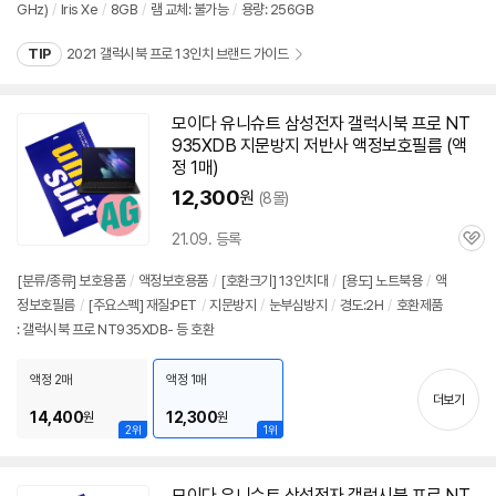
GHz)
/
Iris Xe
/
8GB
/
램 교체: 불가능
/
용량: 256GB
정
뷰
보
TIP
2021 갤럭시북 프로 13인치 브랜드 가이드
펼
치
기
모이다 유니슈트 삼성전자 갤럭시북 프로
NT
935XDB
지문방지 저반사 액정보호필름 (액
정 1매)
12,300
원
(8몰)
21.09. 등록
관
심
[분류/종류] 보호용품
/
액정보호용품
/
[호환크기] 13인치대
/
[용도] 노트북용
/
액
정보호필름
/
[주요스펙] 재질:PET
/
지문방지
/
눈부심방지
/
경도:2H
/
호환제품
세부정보 열기/접기
: 갤럭시북 프로 NT935XDB- 등 호환
액정 2매
액정 1매
더보기
14,400
12,300
원
원
2위
1위
모이다 유니슈트 삼성전자 갤럭시북 프로
NT