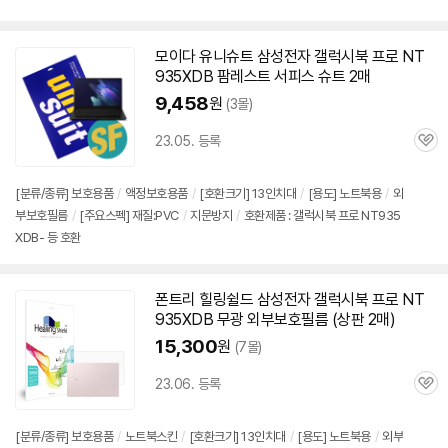
모이다 유니슈트 삼성전자 갤럭시북 프로
NT
935XDB
팜레스트 서피스 슈트 2매
9,458
원
(3몰)
23.05. 등록
관
심
[분류/종류] 보호용품
/
액정보호용품
/
[호환크기] 13인치대
/
[용도] 노트북용
/
외
부보호필름
/
[주요스펙] 재질:PVC
/
지문방지
/
호환제품 : 갤럭시북 프로 NT935
XDB- 등 호환
폰트리 힐링쉴드 삼성전자 갤럭시북 프로
NT
935XDB
무광 외부보호필름 (상판 2매)
15,300
원
(7몰)
23.06. 등록
관
심
[분류/종류] 보호용품
/
노트북스킨
/
[호환크기] 13인치대
/
[용도] 노트북용
/
외부