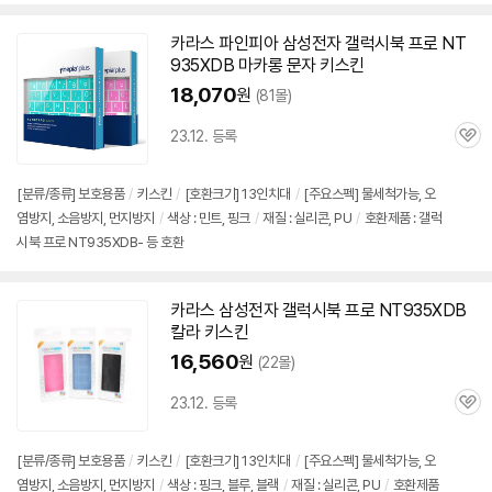
카라스 파인피아 삼성전자 갤럭시북 프로
NT
935XDB
마카롱 문자 키스킨
18,070
원
(81몰)
23.12. 등록
관
심
[분류/종류] 보호용품
/
키스킨
/
[호환크기] 13인치대
/
[주요스펙] 물세척가능, 오
염방지, 소음방지, 먼지방지
/
색상 : 민트, 핑크
/
재질 : 실리콘, PU
/
호환제품 : 갤럭
시북 프로 NT935XDB- 등 호환
카라스 삼성전자 갤럭시북 프로
NT935XDB
칼라 키스킨
16,560
원
(22몰)
23.12. 등록
관
심
[분류/종류] 보호용품
/
키스킨
/
[호환크기] 13인치대
/
[주요스펙] 물세척가능, 오
염방지, 소음방지, 먼지방지
/
색상 : 핑크, 블루, 블랙
/
재질 : 실리콘, PU
/
호환제품