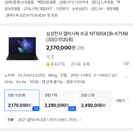
[분류/종류] 보호용품
/
액정보호용품
/
[호환크기] 13인치대
/
[용도] 노트북용
/
액
정보호필름
/
[주요스펙] 재질:PET
/
지문방지
/
눈부심방지
/
경도:3H
/
호환제품
: 갤럭시북 프로 NT935XDB- 등 호환
삼성전자 갤럭시북 프로 NT935XDB-K71AB
(SSD 512GB)
2,170,000
원
(2몰)
2
상
상
4.9
(
76)
21.04. 등록
품
관
별
의
품
심
점
견
노트북
/
33.7cm(13.3인치)
/
880g
/
인텔
/
코어i7-11세대
/
i7-1160G7 (2.1
리
GHz)
/
Iris Xe
/
16GB
/
램 교체: 불가능
/
용량: 512GB
정
뷰
보
펼
SSD 512GB
SSD 1TB
SSD 2TB
치
더보기
기
2,170,000
2,290,000
2,490,000
원
원
원
1위
2위
TIP
2021 갤럭시북 프로 13인치 브랜드 가이드