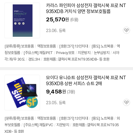
카라스 파인피아 삼성전자 갤럭시북 프로
NT
935XDB
거치식 양면 정보보호필름
25,570
원
(6몰)
23.06. 등록
관
심
[분류/종류] 보호용품
/
액정보호용품
/
[호환크기] 13인치대
/
[용도] 노트북용
/
액
정보호필름
/
[주요스펙] 재질:PET
/
Privacy보호
/
지문방지
/
눈부심방지
/
시야
각: 좌/우 30도
/
경도:3H
/
호환제품 : 갤럭시북 프로 NT935XDB- 등 호환
모이다 유니슈트 삼성전자 갤럭시북 프로
NT
935XDB
상판 서피스 슈트 2매
9,458
원
(3몰)
23.05. 등록
관
심
[분류/종류] 보호용품
/
액정보호용품
/
[호환크기] 13인치대
/
[용도] 노트북용
/
외
부보호필름
/
[주요스펙] 재질:PVC
/
지문방지
/
호환제품 : 갤럭시북 프로 NT935
XDB- 등 호환