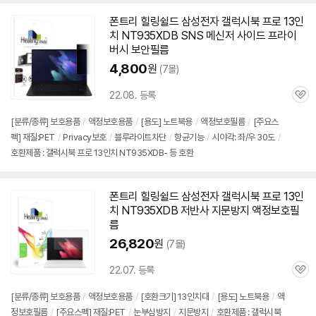
폰트리 힐링쉴드 삼성전자 갤럭시북 프로 13인
치
NT935XDB
SNS 메신저 사이드 프라이
버시 보안필름
4,800
원
(7몰)
22.08. 등록
관
심
[분류/종류] 보호용품
/
액정보호용품
/
[용도] 노트북용
/
액정보호필름
/
[주요스
펙] 재질:PET
/
Privacy보호
/
블루라이트차단
/
항균기능
/
시야각: 좌/우 30도
/
호환제품 : 갤럭시북 프로 13인치 NT935XDB- 등 호환
폰트리 힐링쉴드 삼성전자 갤럭시북 프로 13인
치
NT935XDB
저반사 지문방지 액정보호필
름
26,820
원
(7몰)
22.07. 등록
관
심
[분류/종류] 보호용품
/
액정보호용품
/
[호환크기] 13인치대
/
[용도] 노트북용
/
액
정보호필름
/
[주요스펙] 재질:PET
/
눈부심방지
/
지문방지
/
호환제품 : 갤럭시북