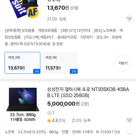
13,670
원
(9몰)
21.09. 등록
관
심
[분류/종류] 보호용품
/
액정보호용품
/
[호환크기] 13인치대
/
[용도] 노트북용
/
액
정보호필름
/
[주요스펙] 재질:PET
/
올레포빅코팅
/
지문방지
/
경도:3H
/
호환제
품 : 갤럭시북 프로 NT935XDB- 등 호환
액정 2매
액정 1매
더보기
13,670
11,573
원
원
1위
2위
삼성전자 갤럭시북 프로 NT935XDB-K58A
B LTE (SSD 256GB)
5,000,000
원
(2몰)
1
상
상
4.8
(
15)
21.05. 등록
품
관
별
의
품
심
점
견
노트북
/
33.7cm(13.3인치)
/
880g
/
인텔
/
코어i5-11세대
/
i5-1130G7 (1.8
리