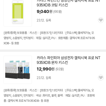
카라스 파인스킨 삼성전자 갤럭시북 프로
NT
935XDB
코팅 키스킨
9,040
원
(66몰)
23.12. 등록
관
심
[분류/종류] 보호용품
/
키스킨
/
[호환크기] 13인치대
/
[주요스펙] 물세척가능, 오
염방지, 소음방지, 먼지방지
/
재질 : 실리콘, PU
/
호환제품 : 갤럭시북 프로 NT935
XDB- 등 호환
카라스 파인피아 삼성전자 갤럭시북 프로
NT
935XDB
문자 키스킨
12,990
원
(92몰)
23.12. 등록
관
심
[분류/종류] 보호용품
/
키스킨
/
[호환크기] 13인치대
/
[주요스펙] 물세척가능, 오
염방지, 소음방지, 먼지방지
/
색상 : 화이트, 블루, 블랙
/
재질 : 실리콘, PU
/
호환제
품 : 갤럭시북 프로 NT935XDB- 등 호환