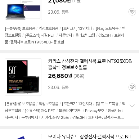
21,080
원
(11몰)
23.06. 등록
관
심
[분류/종류] 보호용품
/
액정보호용품
/
[호환크기] 13인치대
/
[용도] 노트북용
/
액
정보호필름
/
[주요스펙] 재질:PET
/
지문방지
/
올레포빅코팅
/
경도:3H
/
호환제
품 : 갤럭시북 프로 NT935XDB- 등 호환
카라스 삼성전자 갤럭시북 프로
NT935XDB
흡착식 정보보호필름
26,680
원
(38몰)
23.06. 등록
관
심
[분류/종류] 보호용품
/
액정보호용품
/
[호환크기] 13인치대
/
[용도] 노트북용
/
액
정보호필름
/
[주요스펙] 재질:PET
/
블루라이트차단
/
Privacy보호
/
항균기능
/
정
지문방지
/
눈부심방지
/
시야각: 좌/우 25도
/
경도:3H
/
호환제품 : 갤럭시북 프로
보
펼
NT935XDB- 등 호환
치
기
모이다 유니슈트 삼성전자 갤럭시북 프로
NT