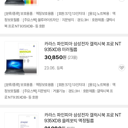
관
심
[분류/종류] 보호용품
/
액정보호용품
/
[호환크기] 13인치대
/
[용도] 노트북용
/
액
정보호필름
/
[주요스펙] 블루라이트차단
/
지문방지
/
경도:3H
/
호환제품 : 갤럭시
북 프로 NT935XDB- 등 호환
카라스 파인피아 삼성전자 갤럭시북 프로
NT
935XDB
미러필름
30,850
원
(23몰)
23.06. 등록
관
심
[분류/종류] 보호용품
/
액정보호용품
/
[호환크기] 13인치대
/
[용도] 노트북용
/
액
정보호필름
/
[주요스펙] 지문방지
/
거울기능
/
경도:3H
/
호환제품 : 갤럭시북 프
로 NT935XDB- 등 호환
카라스 파인피아 삼성전자 갤럭시북 프로
NT
935XDB
올레포빅 액정필름