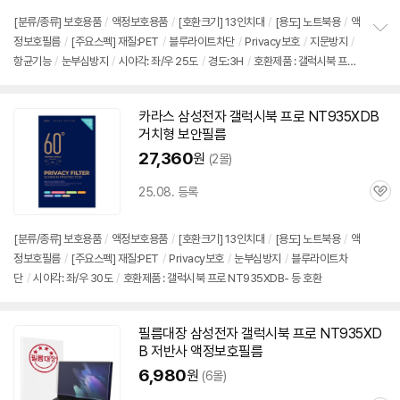
[분류/종류] 보호용품
/
액정보호용품
/
[호환크기] 13인치대
/
[용도] 노트북용
/
액
정보호필름
/
[주요스펙] 재질:PET
/
블루라이트차단
/
Privacy보호
/
지문방지
/
정
항균기능
/
눈부심방지
/
시야각: 좌/우 25도
/
경도:3H
/
호환제품 : 갤럭시북 프로
보
펼
NT935XDB- 등 호환
치
기
카라스 삼성전자 갤럭시북 프로
NT935XDB
거치형 보안필름
27,360
원
(2몰)
25.08. 등록
관
심
[분류/종류] 보호용품
/
액정보호용품
/
[호환크기] 13인치대
/
[용도] 노트북용
/
액
정보호필름
/
[주요스펙] 재질:PET
/
Privacy보호
/
눈부심방지
/
블루라이트차
단
/
시야각: 좌/우 30도
/
호환제품 : 갤럭시북 프로 NT935XDB- 등 호환
필름대장 삼성전자 갤럭시북 프로
NT935XD
B
저반사 액정보호필름
6,980
원
(6몰)