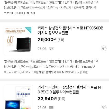
[분류/종류] 보호용품
/
액정보호용품
/
[호환크기] 13인치대
/
[용도] 노트북용
/
액
정보호필름
/
[주요스펙] 눈부심방지
/
항균기능
/
지문방지
/
호환제품 : 갤럭시북
프로 NT935XDB- 등 호환
카라스 삼성전자 갤럭시북 프로
NT935XDB
거치식 정보보호필름
26,000
원
(8몰)
23.06. 등록
관
심
[분류/종류] 보호용품
/
액정보호용품
/
[호환크기] 13인치대
/
[용도] 노트북용
/
액
정보호필름
/
[주요스펙] 재질:PET
/
블루라이트차단
/
눈부심방지
/
Privacy보
호
/
시야각: 좌/우 30도
/
호환제품 : 갤럭시북 프로 NT935XDB- 등 호환
카라스 파인피아 삼성전자 갤럭시북 프로
NT
935XDB
블루라이트컷필름
33,940
원
(11몰)
23.06. 등록