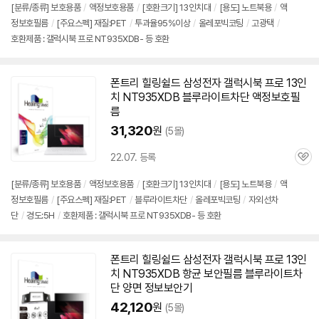
[분류/종류] 보호용품
/
액정보호용품
/
[호환크기] 13인치대
/
[용도] 노트북용
/
액
정보호필름
/
[주요스펙] 재질:PET
/
투과율95%이상
/
올레포빅코팅
/
고광택
/
호환제품 : 갤럭시북 프로 NT935XDB- 등 호환
폰트리 힐링쉴드 삼성전자 갤럭시북 프로 13인
치
NT935XDB
블루라이트차단 액정보호필
름
31,320
원
(5몰)
22.07. 등록
관
심
[분류/종류] 보호용품
/
액정보호용품
/
[호환크기] 13인치대
/
[용도] 노트북용
/
액
정보호필름
/
[주요스펙] 재질:PET
/
블루라이트차단
/
올레포빅코팅
/
자외선차
단
/
경도:5H
/
호환제품 : 갤럭시북 프로 NT935XDB- 등 호환
폰트리 힐링쉴드 삼성전자 갤럭시북 프로 13인
치
NT935XDB
항균 보안필름 블루라이트차
단 양면 정보보안기
42,120
원
(5몰)