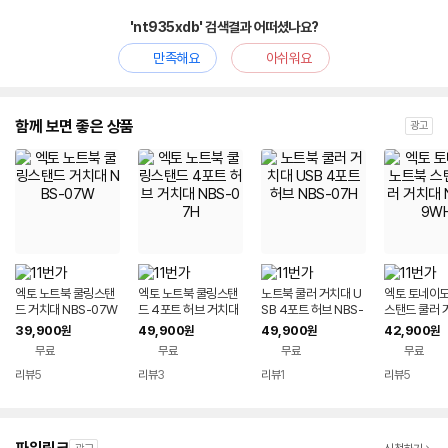
'nt935xdb' 검색결과 어떠셨나요?
만족해요
아쉬워요
함께 보면 좋은 상품
광고
엑토 노트북 쿨링스탠
엑토 노트북 쿨링스탠
노트북 쿨러 거치대 U
엑토 토네이도
드 거치대 NBS-07W
드 4포트 허브 거치대
SB 4포트 허브 NBS-
스탠드 쿨러 
NBS-07H
07H
BS-09WH
39,900
49,900
49,900
42,900
원
원
원
원
무료
무료
무료
무료
리뷰
5
리뷰
3
리뷰
1
리뷰
5