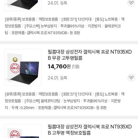
24.01. 등록
관
심
[분류/종류] 보호용품
/
액정보호용품
/
[호환크기] 13인치대
/
[용도] 노트북용
/
액
정보호필름
/
[주요스펙] 눈부심방지
/
투과율95%이상
/
지문방지
/
올레포빅코
팅
/
호환제품 : 갤럭시북 프로 NT935XDB- 등 호환
필름대장 삼성전자 갤럭시북 프로
NT935XD
B
무광 고투명필름
14,760
원
(1몰)
24.01. 등록
관
심
[분류/종류] 보호용품
/
액정보호용품
/
[호환크기] 13인치대
/
[용도] 노트북용
/
액
정보호필름
/
[주요스펙] 올레포빅코팅
/
눈부심방지
/
투과율95%이상
/
지문방
지
/
두께 : 0.29mm
/
호환제품 : 갤럭시북 프로 NT935XDB- 등 호환
필름대장 삼성전자 갤럭시북 프로
NT935XD
B
고투명 액정보호필름