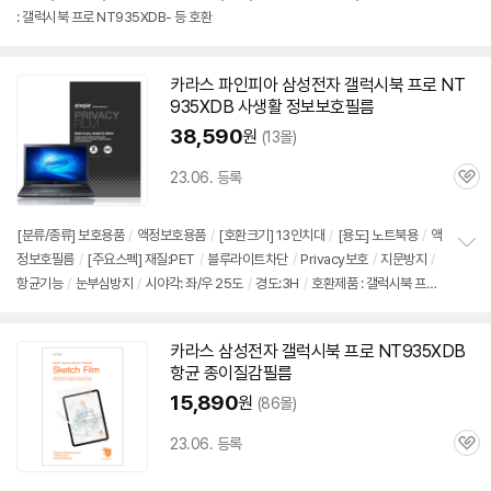
: 갤럭시북 프로 NT935XDB- 등 호환
카라스 파인피아 삼성전자 갤럭시북 프로
NT
935XDB
사생활 정보보호필름
38,590
원
(13몰)
23.06. 등록
관
심
[분류/종류] 보호용품
/
액정보호용품
/
[호환크기] 13인치대
/
[용도] 노트북용
/
액
정보호필름
/
[주요스펙] 재질:PET
/
블루라이트차단
/
Privacy보호
/
지문방지
/
정
항균기능
/
눈부심방지
/
시야각: 좌/우 25도
/
경도:3H
/
호환제품 : 갤럭시북 프로
보
펼
NT935XDB- 등 호환
치
기
카라스 삼성전자 갤럭시북 프로
NT935XDB
항균 종이질감필름
15,890
원
(86몰)
23.06. 등록
관
심