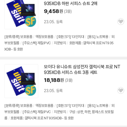
935XDB
하판 서피스 슈트 2매
9,458
원
(3몰)
23.05. 등록
관
심
[분류/종류] 보호용품
/
액정보호용품
/
[호환크기] 13인치대
/
[용도] 노트북용
/
외
부보호필름
/
[주요스펙] 재질:PVC
/
지문방지
/
호환제품 : 갤럭시북 프로 NT935
XDB- 등 호환
모이다 유니슈트 삼성전자 갤럭시북 프로
NT
935XDB
서피스 슈트 3종 세트
18,188
원
(3몰)
23.05. 등록
관
심
[분류/종류] 보호용품
/
액정보호용품
/
[호환크기] 13인치대
/
[용도] 노트북용
/
외
부보호필름
/
[주요스펙] 재질:PVC
/
지문방지
/
구성 : 상판, 하판, 팜레스트 보호필
름
/
호환제품 : 갤럭시북 프로 NT935XDB- 등 호환