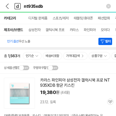
뒤
다
본문 바로가기
다
로
나
나
가
와
와
상
기
메
카테고리
디지털 완제품
스포츠/레저
태블릿/휴대폰
패션잡화
세
인
검
색
제조사/브랜드
삼성전자
갤럭시북 프로
카라스
파인피아
모이다
인기 옵션
우선 노출
필터
총
1,563
개
인기순
배송비포함
가격대검색
상품구분
상세옵션펼침
쿠팡와우할인
설치 환경·지역에 따라
카라스 파인피아 삼성전자 갤럭시북 프로
NT
닫
배송·설치비가 달라집니다.
935XDB
항균 키스킨
기
19,380
원
(44몰)
23.12. 등록
관
심
[분류/종류] 보호용품
/
키스킨
/
[호환크기] 13인치대
/
[주요스펙] 물세척가능, 오