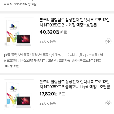
프로 NT935XDB- 등 호환
폰트리 힐링쉴드 삼성전자 갤럭시북 프로 13인
치
NT935XDB
고화질 액정보호필름
40,320
원
(6몰)
22.07. 등록
관
심
[분류/종류] 보호용품
/
액정보호용품
/
[호환크기] 13인치대
/
[용도] 노트북용
/
액
정보호필름
/
[주요스펙] 재질:PET
/
고광택
/
호환제품 : 갤럭시북 프로 NT935X
DB- 등 호환
폰트리 힐링쉴드 삼성전자 갤럭시북 프로 13인
치
NT935XDB
올레포빅 Light 액정보호필름
17,820
원
(6몰)
22.07. 등록
관
심