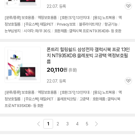
22.07. 등록
관
심
[분류/종류] 보호용품
/
액정보호용품
/
[호환크기] 13인치대
/
[용도] 노트북용
/
액
정보호필름
/
[주요스펙] 재질:PET
/
Privacy보호
/
블루라이트차단
/
항균기능
/
눈부심방지
/
시야각: 좌/우 30도
/
호환제품 : 갤럭시북 프로 NT935XDB- 등 호환
폰트리 힐링쉴드 삼성전자 갤럭시북 프로 13인
치
NT935XDB
올레포빅 고광택 액정보호필
름
20,110
원
(8몰)
22.07. 등록
관
심
[분류/종류] 보호용품
/
액정보호용품
/
[호환크기] 13인치대
/
[용도] 노트북용
/
액
정보호필름
/
[주요스펙] 재질:PET
/
올레포빅코팅
/
고광택
/
호환제품 : 갤럭시북
프로 NT935XDB- 등 호환
1
2
3
4
5