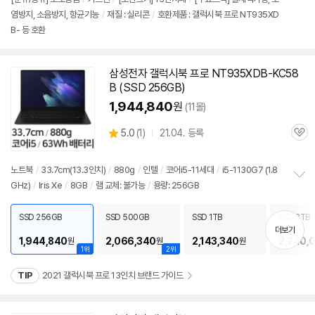
염방지, 소음방지, 항균기능
/
재질 : 실리콘
/
호환제품 : 갤럭시북 프로 NT935XD
B- 등 호환
삼성전자 갤럭시북 프로 NT935XDB-KC58
B (SSD 256GB)
1,944,840
원
(11몰)
상
5.0
(
1)
21.04. 등록
관
별
품
심
점
리
노트북
/
33.7cm(13.3인치)
/
880g
/
인텔
/
코어i5-11세대
/
i5-1130G7 (1.8
뷰
GHz)
/
Iris Xe
/
8GB
/
램 교체: 불가능
/
용량: 256GB
정
보
펼
SSD 256GB
SSD 500GB
SSD 1TB
SSD 2TB
치
더보기
기
1,944,840
2,066,340
2,143,340
2,240,
원
원
원
1위
2위
TIP
2021 갤럭시북 프로 13인치 브랜드 가이드