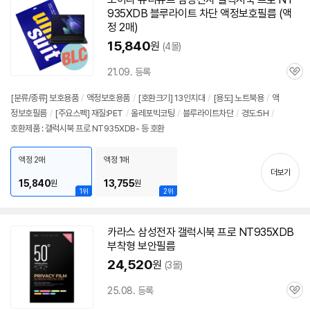
935XDB
블루라이트 차단 액정보호필름 (액
정 2매)
15,840
원
(4몰)
21.09. 등록
관
심
[분류/종류] 보호용품
/
액정보호용품
/
[호환크기] 13인치대
/
[용도] 노트북용
/
액
정보호필름
/
[주요스펙] 재질:PET
/
올레포빅코팅
/
블루라이트차단
/
경도:5H
/
호환제품 : 갤럭시북 프로 NT935XDB- 등 호환
액정 2매
액정 1매
더보기
15,840
13,755
원
원
1위
2위
카라스 삼성전자 갤럭시북 프로
NT935XDB
부착형 보안필름
24,520
원
(3몰)
25.08. 등록
관
심