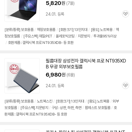
5,820
원
(7몰)
24.01. 등록
관
심
[분류/종류] 보호용품
/
액정보호용품
/
[호환크기] 13인치대
/
[용도] 노트북용
/
액
정보호필름
/
[주요스펙] 재질:PET
/
올레포빅코팅
/
지문방지
/
투과율95%이상
/
호환제품 : 갤럭시북 프로 NT935XDB- 등 호환
필름대장 삼성전자 갤럭시북 프로
NT935XD
B
무광 외부보호필름
6,980
원
(6몰)
24.01. 등록
관
심
[분류/종류] 보호용품
/
노트북스킨
/
[호환크기] 13인치대
/
[용도] 노트북용
/
외부
보호필름
/
[주요스펙] 지문방지
/
구성 : 상판, 하판, 측면
/
팜레스트 보호필름
/
호
환제품 : 갤럭시북 프로 NT935XDB- 등 호환