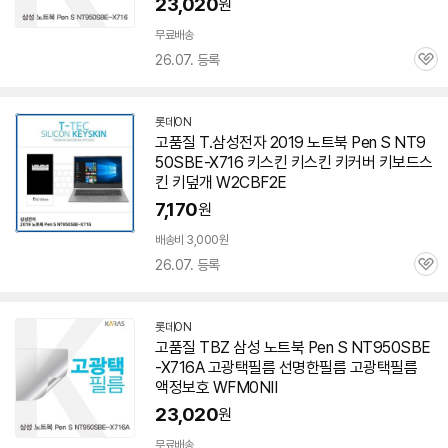
23,020
원
무료배송
26.07. 등록
관
심
롯데ON
고품질 T.삼성전자 2019 노트북 Pen S
NT9
50SBE-X716
키스킨 키스킨 키커버 키보드스
킨 키덮개 W2CBF2E
7,170
원
배송비 3,000원
26.07. 등록
관
심
롯데ON
고품질 TBZ 삼성 노트북 Pen S NT950SBE
-X716A 고광택필름 선명한필름 고광택필름
액정보호 WFM0NII
23,020
원
무료배송