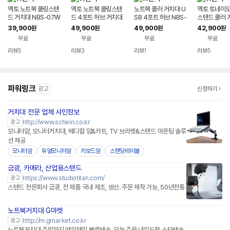
엑토 노트북 쿨링스탠
엑토 노트북 쿨링스탠
노트북 쿨러 거치대 U
엑토 토네이도
드 거치대 NBS-07W
드 4포트 허브 거치대
SB 4포트 허브 NBS-
스탠드 쿨러 
NBS-07H
07H
BS-09WH
39,900
49,900
49,900
42,900
원
원
원
원
무료
무료
무료
무료
리뷰
5
리뷰
3
리뷰
1
리뷰
5
파워링크
광고
신청하기
거치대 전문 업체 샤인정보
네이버페이 플러스
http://www.schein.co.kr
광고
모니터암, 모니터거치대, 메디컬 암&카트, TV 브라켓&스탠드 마운팅 솔루
션 제공
모니터암
듀얼모니터암
키보드암
스탠딩테이블
금광, 카메라, 산업용스탠드
https://www.studiotitan.com/
광고
스탠드 전문회사 금광, 전 제품 국내 제조, 생산. 주문 제작 가능, 50년전통
노트북거치대 G마켓
http://m.gmarket.co.kr
광고
노트북거치대 주말까지 매일매일 빠른배송, 오늘 주문 내일도착 스타배송