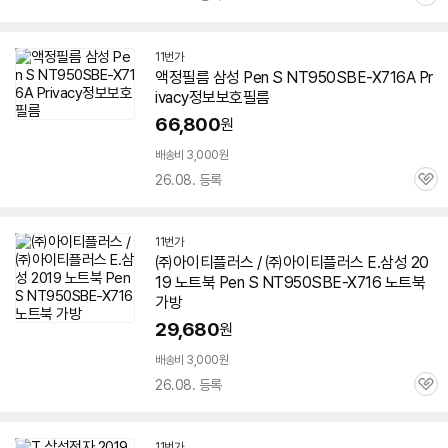
관
심
11번가
액정필름 삼성 Pen S NT950SBE-X716A Pr
ivacy정보보호필름
66,800
원
배송비 3,000원
26.08. 등록
관
심
11번가
㈜아이티플러스 / ㈜아이티플러스 E.삼성 20
19 노트북 Pen S
NT950SBE-X716
노트북
가방
29,680
원
배송비 3,000원
26.08. 등록
관
심
11번가