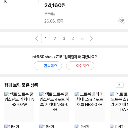
24,160
원
무료배송
26.06. 등록
관
심
1
2
3
4
5
'nt950sbe-x716' 검색결과 어떠셨나요?
만족해요
아쉬워요
함께 보면 좋은 상품
광고