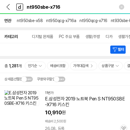
뒤
다
본문 바로가기
다
로
나
나
가
와
와
기
메
연관
nt950sbe-x58
nt950qcg-x716a
nt950qcg-x716
nt930sbe-
인
상
카테고리
디지털 완제품
PC 주요 부품
생활/주방
디카
생활가
세
검
색
필터
총
1,281
개
인기순
배송비포함
가격대검색
상품구분
상세옵션펼침
쿠팡와우할인
설치 환경·지역에 따라
11번가
닫
배송·설치비가 달라집니다.
E.삼성전자 2019 노트북 Pen S
NT950SBE
기
-X716
키스킨
10,910
원
배송비 2,500원
26.08. 등록