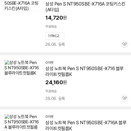
삼성 Pen S NT950SBE-X716A 코팅키스킨
(A타입)
14,720
원
무료배송
가격비교
26.06. 등록
관
심
G마켓
삼성 노트북 Pen S
NT950SBE-X716
블루
라이트컷필름K
24,160
원
무료배송
26.06. 등록
관
심
G마켓
삼성 노트북 Pen S NT950SBE-X716A 블루
라이트컷필름K