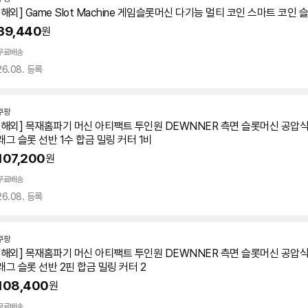
닫
.
[해외] Game Slot Machine 게임
슬롯머신
다기능 멀티 코인 스마트 코인
슬
기
39,440
원
무료배송
26.08. 등록
쿠팡
[해외] 목재홈파기
머신
아티팩트 투인원 DEWNNER 측면
슬롯머신
공압식 
래그
슬롯
선반 1수 합금 밀링 커터 1비
107,200
원
무료배송
26.08. 등록
쿠팡
[해외] 목재홈파기
머신
아티팩트 투인원 DEWNNER 측면
슬롯머신
공압식 
래그
슬롯
선반 2핀 합금 밀링 커터 2
108,400
원
무료배송