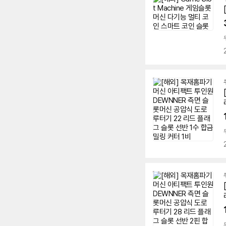
배송·설치비가 달라집니다