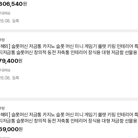
806,540
원
무료배송
26.08. 등록
쿠팡
[해외]
슬롯머신
저금통 카지노
슬롯
머신
미니 게임기 룰렛 키링 인테리어 특
지저금통
슬롯머신
창의적 동전 저축통 인테리어 장식용 대형 저금함 선물용 
79,400
원
무료배송
26.08. 등록
쿠팡
[해외]
슬롯머신
저금통 카지노
슬롯
머신
미니 게임기 룰렛 키링 인테리어 특
지저금통
슬롯머신
창의적 동전 저축통 인테리어 장식용 대형 저금함 선물용 
69,000
원