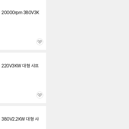
0000rpm 380V3K
관
심
220V3KW 대형 샤프
관
심
380V2.2KW 대형 샤