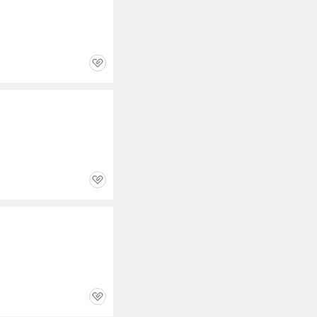
관
심
관
심
관
심