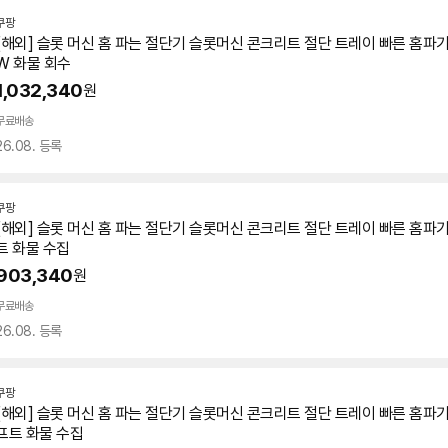
쿠팡
[해외]
슬롯
머신
홈 파는 절단기
슬롯머신
콘크리트 절단 트레이 빠른 홈파기 2
W 화물 회수
1,032,340
원
무료배송
26.08. 등록
쿠팡
[해외]
슬롯
머신
홈 파는 절단기
슬롯머신
콘크리트 절단 트레이 빠른 홈파기 
트 화물 수집
903,340
원
무료배송
26.08. 등록
쿠팡
[해외]
슬롯
머신
홈 파는 절단기
슬롯머신
콘크리트 절단 트레이 빠른 홈파기 
프트 화물 수집