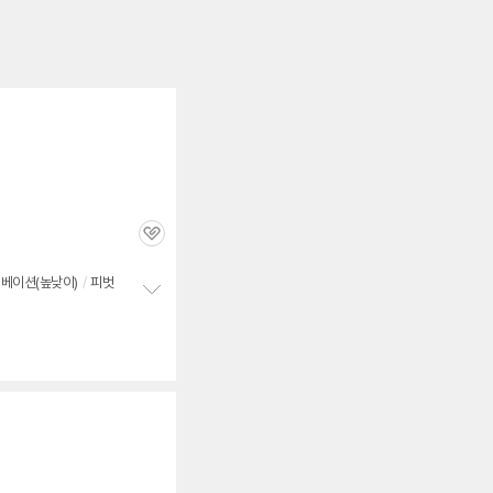
세부정보 열기/접기
관
심
베이션(높낮이)
/
피벗
정
보
펼
치
기