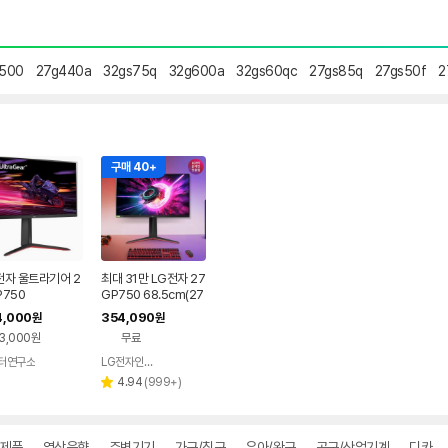
g500
27g440a
32gs75q
32g600a
32gs60qc
27gs85q
27gs50f
2
구매 40+
전자 울트라기어 2
최대 31만 LG전자 27
P750
GP750 68.5cm(27
인치) 게이밍모니터 2
4,000
354,090
원
원
40Hz
3,000원
무료
터연구소
LG전자인증점 지오비전
네이버
네이버
페이
리
페이
4.94
(
999+
)
별
뷰
점
수
완제품
영상음향
주변기기
가구/침구
유아/완구
공구/산업기계
디카