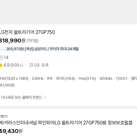
LG전자 울트라기어
27GP750
318,990
원
(191몰)
305,970원 [옥션] 삼성카드 / 무이자 최대 24개월
14
상
상
4.9
(
999+)
21.09. 등록
품
별
의
품
점
견
리
FHD(1920 x 1080)
/
240Hz
/
IPS
/
와이드(16:9)
/
1ms(GTG)
/
400nits
/
1,000:1
/
엘리
뷰
61,000원
 다나와로 보는 올해의 트렌드
11번가
㈜카라스인터내셔널 파인피아LG 울트라기어
27GP750
용 정보보호필름
49,430
원