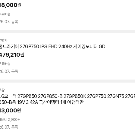
18,000
원
무료배송
26.07. 등록
11번가
울트라기어
27GP750
IPS FHD 240Hz 게이밍모니터 GD
479,210
원
무료배송
26.07. 등록
쿠팡
LG모니터 27GP850 27GP850-B 27GP850K
27GP750
27GN75 27G
650-B용 19V 3.42A 국산어댑터 1개 어댑터만
13,000
원
배송비 2,900원
26.07. 등록