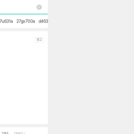
7u631a
27gx700a
d463mrr33
s32fg500
32u720a
ls27fg500s
aw
광고
기타
더보기