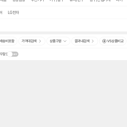
어
LG전자
배송비포함
가격대검색
상품구분
결과내검색
VS상품비교
우할인