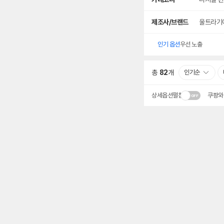
세
검
색
제조사/브랜드
울트라기
인기 옵션
우선 노출
총
82
개
인기순
상세옵션펼침
쿠팡와