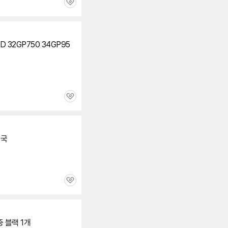
관
심
3D 32GP750 34GP95
관
심
민국
관
심
증 블랙 1개