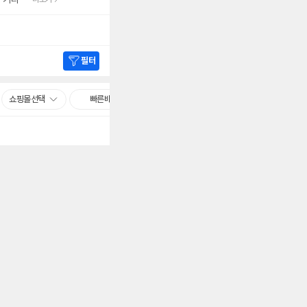
필터
쇼핑몰선택
빠른배송