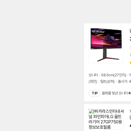
모니터
/
68.5cm(27인치)
/
(회전)
/
틸트(상하)
/
출시가: 4
TIP
올해를 빛낸 모니터★