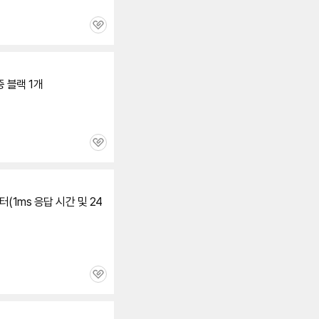
관
심
증 블랙 1개
관
심
니터(1ms 응답 시간 및 24
관
심