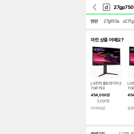
뒤
다
본문 바로가기
다
로
나
나
가
와
와
기
메
연관
27g610a
s27f
인
이런 상품 어때요?
LG전자 울트라기어 2
LG
7GP750
7G
454,000
45
원
3,000원
마이피씨샵
컴퓨
상
카테고리
디지털 