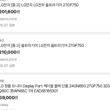
G마켓
LG전자 [중고] LG전자 LG전자 울트라기어
27GP750
201,600
원
배송비 6,000원
26.07. 등록
옥션
LG전자 [중고] 울트라기어 LG전자 울트라기어
27GP750
210,000
원
배송비 6,000원
26.07. 등록
쿠팡
LG 정품 모니터 Display Port 케이블 블랙 단품 24GN650
27GP750
32G
Q60C 35WN65C 1개 EAD65185301
59,000
원
무료배송