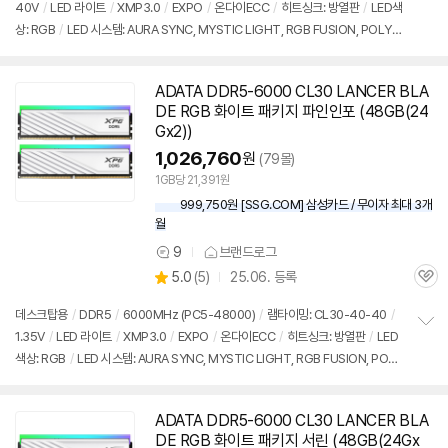
40V
/
LED 라이트
/
XMP3.0
/
EXPO
/
온다이ECC
/
히트싱크: 방열판
/
LED색
정
뷰
상: RGB
/
LED 시스템: AURA SYNC, MYSTIC LIGHT, RGB FUSION, POLYC
보
펼
HROME, XPG RGB
/
높이: 40mm
/
모듈제조사: SK하이닉스
/
PMIC 언락
/
출
치
시가: 232,000원
기
ADATA DDR5-6000 CL30 LANCER BLA
DE RGB 화이트 패키지 파인인포 (48GB(24
Gx2))
1,026,760
원
(79몰)
1GB당 21,391원
999,750원 [SSG.COM] 삼성카드 / 무이자 최대 3개
월
9
브랜드로그
상
상
5.0
(
5)
25.06. 등록
품
관
별
의
품
심
점
견
데스크탑용
/
DDR5
/
6000MHz (PC5-48000)
/
램타이밍: CL30-40-40
/
리
1.35V
/
LED 라이트
/
XMP3.0
/
EXPO
/
온다이ECC
/
히트싱크: 방열판
/
LED
정
뷰
색상: RGB
/
LED 시스템: AURA SYNC, MYSTIC LIGHT, RGB FUSION, POLY
보
펼
CHROME, XPG RGB
/
높이: 40mm
/
모듈제조사: SK하이닉스
/
PMIC 언락
/
치
출시가: 232,000원
기
ADATA DDR5-6000 CL30 LANCER BLA
DE RGB 화이트 패키지 서린 (48GB(24Gx