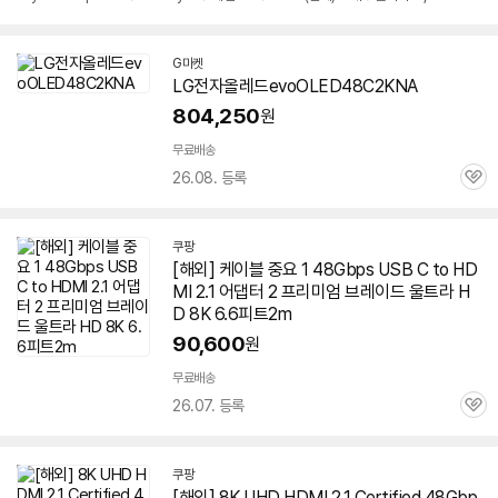
펼
0,000원
치
기
G마켓
LG전자올레드evoOLED48C2KNA
804,250
원
무료배송
26.08. 등록
관
심
쿠팡
[해외] 케이블 중요 1 48Gbps USB C to HD
MI 2.1 어댑터 2 프리미엄 브레이드 울트라 H
D 8K 6.6피트2m
90,600
원
무료배송
26.07. 등록
관
심
쿠팡
[해외] 8K UHD HDMI 2.1 Certified 48Gbp