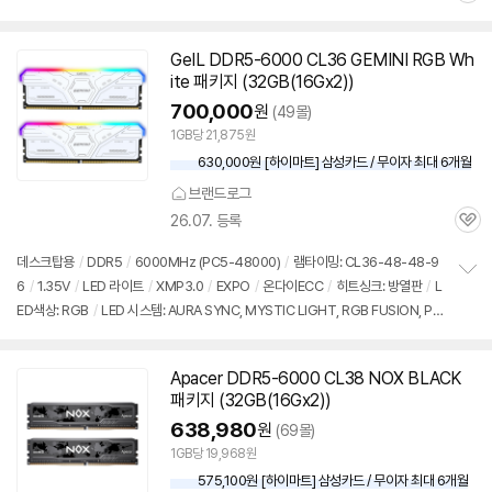
심
GeIL DDR5-6000 CL36 GEMINI RGB Wh
ite 패키지 (32GB(16Gx2))
700,000
원
(49몰)
1GB당 21,875원
630,000원 [하이마트] 삼성카드 / 무이자 최대 6개월
브랜드로그
26.07. 등록
관
심
데스크탑용
/
DDR5
/
6000MHz (PC5-48000)
/
램타이밍: CL36-48-48-9
6
/
1.35V
/
LED 라이트
/
XMP3.0
/
EXPO
/
온다이ECC
/
히트싱크: 방열판
/
L
정
ED색상: RGB
/
LED 시스템: AURA SYNC, MYSTIC LIGHT, RGB FUSION, PO
보
펼
LYCHROME, RGB SYNC
/
출시가: 2,040,000원
치
기
Apacer DDR5-6000 CL38 NOX BLACK
패키지 (32GB(16Gx2))
638,980
원
(69몰)
1GB당 19,968원
575,100원 [하이마트] 삼성카드 / 무이자 최대 6개월