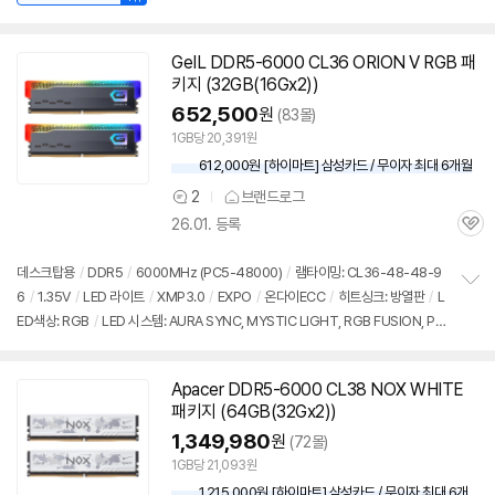
GeIL DDR5-6000 CL36 ORION V RGB 패
키지 (32GB(16Gx2))
652,500
원
(83몰)
1GB당 20,391원
612,000원 [하이마트] 삼성카드 / 무이자 최대 6개월
2
브랜드로그
상
26.01. 등록
품
관
의
심
견
데스크탑용
/
DDR5
/
6000MHz (PC5-48000)
/
램타이밍: CL36-48-48-9
6
/
1.35V
/
LED 라이트
/
XMP3.0
/
EXPO
/
온다이ECC
/
히트싱크: 방열판
/
L
정
ED색상: RGB
/
LED 시스템: AURA SYNC, MYSTIC LIGHT, RGB FUSION, PO
보
펼
LYCHROME, RGB SYNC
/
출시가: 2,040,000원
치
기
Apacer DDR5-6000 CL38 NOX WHITE
패키지 (64GB(32Gx2))
1,349,980
원
(72몰)
1GB당 21,093원
1,215,000원 [하이마트] 삼성카드 / 무이자 최대 6개