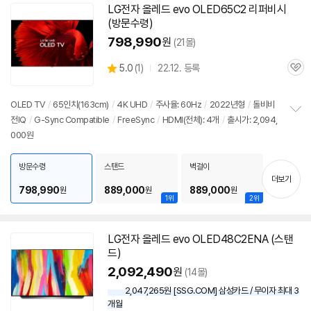
LG전자 올레드 evo OLED65C2 리퍼비시
(방문수령)
798,990
원
(21몰)
상
5.0
(
1)
22.12. 등록
관
별
품
심
점
리
OLED TV
/
65인치(163cm)
/
4K UHD
/
주사율: 60Hz
/
2022년형
/
돌비비
뷰
전IQ
/
G-Sync Compatible
/
FreeSync
/
HDMI(전체): 4개
/
출시가: 2,094,
정
000원
보
펼
치
방문수령
스탠드
벽걸이
기
더보기
798,990
889,000
889,000
원
원
원
1위
2위
LG전자 올레드 evo OLED48C2ENA (스탠
드)
2,092,490
원
(14몰)
2,047,265원 [SSG.COM] 삼성카드 / 무이자 최대 3
개월