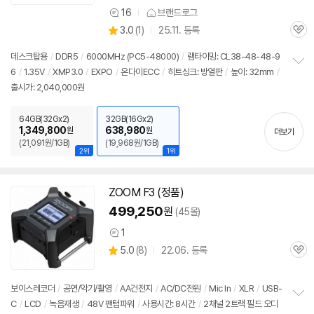
16
브랜드로그
상
상
3.0
(
1)
25.11. 등록
품
관
별
의
품
심
점
견
데스크탑용
/
DDR5
/
6000MHz (PC5-48000)
/
램타이밍: CL38-48-48-9
리
6
/
1.35V
/
XMP3.0
/
EXPO
/
온다이ECC
/
히트싱크: 방열판
/
높이: 32mm
/
정
뷰
출시가: 2,040,000원
보
펼
치
64GB(32Gx2)
32GB(16Gx2)
기
1,349,800
638,980
원
원
더보기
(21,091원/1GB)
(19,968원/1GB)
2위
1위
ZOOM F3 (정품)
499,250
원
(45몰)
1
상
세부정보 열기/접기
상
5.0
(
8)
22.06. 등록
품
관
별
의
품
심
점
견
리
보이스레코더
/
공연/악기/촬영
/
AA건전지
/
AC/DC전원
/
Mic In
/
XLR
/
USB-
뷰
C
/
LCD
/
녹음재생
/
48V 팬텀파워
/
사용시간: 8시간
/
2채널 2트랙 필드 오디
정