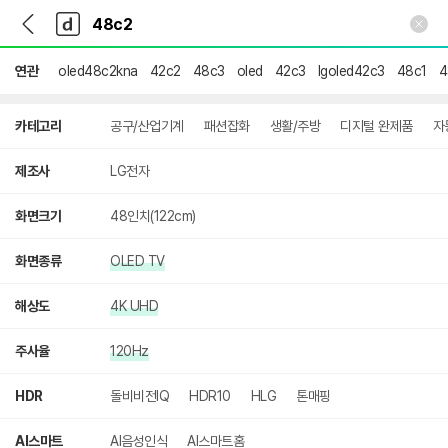
뒤
다
본문 바로가기
다
로
나
나
가
와
와
기
메
연관
oled48c2kna
42c2
48c3
oled
42c3
lgoled42c3
48c1
4
인
상
카테고리
공구/산업기계
패션잡화
생활/주방
디지털 완제품
자
세
검
색
제조사
LG전자
화면크기
48인치(122cm)
화면종류
OLED TV
해상도
4K UHD
주사율
120Hz
HDR
돌비비전IQ
HDR10
HLG
톤매핑
AI스마트
AI음성인식
AI스마트홈