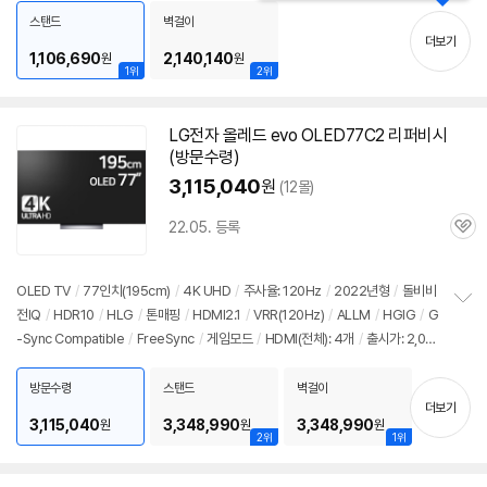
치
스탠드
벽걸이
기
더보기
1,106,690
2,140,140
원
원
1위
2위
LG전자 올레드 evo OLED77C2 리퍼비시
(방문수령)
3,115,040
원
(12몰)
22.05. 등록
관
심
OLED TV
/
77인치(195cm)
/
4K UHD
/
주사율: 120Hz
/
2022년형
/
돌비비
전IQ
/
HDR10
/
HLG
/
톤매핑
/
HDMI2.1
/
VRR(120Hz)
/
ALLM
/
HGIG
/
G
정
-Sync Compatible
/
FreeSync
/
게임모드
/
HDMI(전체): 4개
/
출시가: 2,09
보
펼
4,000원
치
방문수령
스탠드
벽걸이
기
더보기
3,115,040
3,348,990
3,348,990
원
원
원
2위
1위