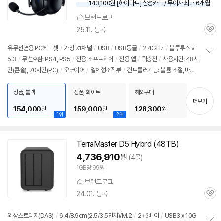
143,100원 [하이마트] 삼성카드 / 무이자 최대 6개월
브랜드로그
25.11. 등록
관
심
유무선겸용 PC헤드셋
/
가상 7.1채널
/
USB
/
USB동글
/
2.4GHz
/
블루투스 v
5.3
/
무선호환: PS4, PS5
/
전용 소프트웨어
/
전용 앱
/
퀵충전
/
사용시간: 48시
정
간(콘솔), 70시간(PC)
/
오버이어
/
일체형조작부
/
컨트롤러기능: 볼륨 조절, 마이
보
펼
크 ON,OFF
/
마이크형태: 플렉시블, 탈착형
/
밴드형태: 슬라이더형
/
색상: 블랙
/
치
무게: 270g
/
출시가: 232,000원
정품, 블랙
정품, 화이트
해외구매
기
더보기
154,000
159,000
128,300
원
원
원
1위
2위
TerraMaster D5 Hybrid (48TB)
4,736,910
원
(4몰)
1GB당 99원
브랜드로그
24.01. 등록
관
심
외장스토리지(DAS)
/
6.4/8.9cm(2.5/3.5인치)/M.2
/
2+3베이
/
USB3.x 10G