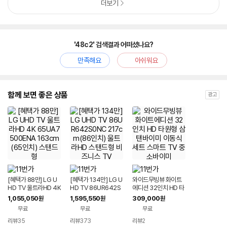
더보기
'48c2' 검색결과 어떠셨나요?
만족해요
아쉬워요
함께 보면 좋은 상품
광고
[혜택가 88만] LG U
[혜택가 134만] LG U
와이드무빙뷰 화이트
HD TV 울트라HD 4K
HD TV 86UR642S
에디션 32인치 HD 타
65UA7500ENA 16
0NC 217cm(86인
원형 삼탠바이미 이동
1,055,050
1,595,550
309,000
원
원
원
3cm(65인치) 스탠드
치) 울트라HD 스탠드
식 세트 스마트 TV 중
무료
무료
무료
형
형 비즈니스 TV
소바이미
리뷰
35
리뷰
373
리뷰
2