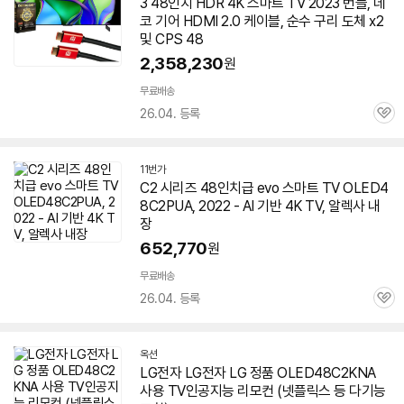
3 48인치 HDR 4K 스마트 TV 2023 번들, 데
버
페
코 기어 HDMI 2.0 케이블, 순수 구리 도체 x2
이
및 CPS 48
2,358,230
원
무료배송
26.04. 등록
관
심
11번가
C2 시리즈 48인치급 evo 스마트 TV OLED4
8C2PUA, 2022 - AI 기반 4K TV, 알렉사 내
장
652,770
원
무료배송
26.04. 등록
관
심
옥션
LG전자 LG전자 LG 정품 OLED48C2KNA
사용 TV인공지능 리모컨 (넷플릭스 등 다기능