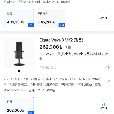
오 레코더
/
듀얼 A
/
D 컨버터
/
출시가: 2,040,000원
보
펼
치
정품
해외구매
기
더보기
499,250
345,280
원
원
1위
2위
Elgato Wave 3 MK2 (정품)
262,000
원
(11몰)
257,000원 [전자랜드] 하나카드 / 무이자 최대 22개
월
26.05. 등록
관
상
품
심
색
상
마이크
/
유선
/
스탠드/고정형
/
콘덴서
/
단일지향성
/
USB-C입력
/
3.5mm입
력
/
헤드폰볼륨조절
/
게인조절
/
LED라이트
/
전용앱지원
/
무게: 250g
/
크기:
정
85x167x46mm
/
출시가: 2,040,000원
보
펼
치
정품
기
+1
더보기
262,000
원
1위