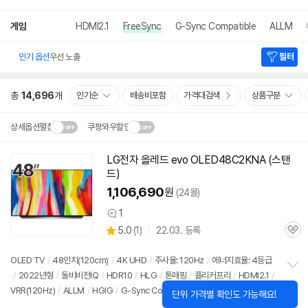
게임
HDMI2.1
FreeSync
G-Sync Compatible
ALLM
인기 옵션
우선 노출
필터
총
14,696
개
인기순
배송비포함
가격대검색
상품구분
상세옵션펼침
쿠팡와우할인
설치 환경·지역에 따라
LG전자 올레드 evo OLED48C2KNA (스탠
닫
배송·설치비가 달라집니다.
드)
기
1,106,690
원
(24몰)
1
상
상
5.0
(
1)
22.03. 등록
품
관
별
의
품
심
점
견
리
OLED TV
/
48인치(120cm)
/
4K UHD
/
주사율: 120Hz
/
에너지효율: 4등급
뷰
/
2022년형
/
돌비비전IQ
/
HDR10
/
HLG
/
톤매핑
/
플리커프리
/
HDMI2.1
/
정
VRR(120Hz)
/
ALLM
/
HGIG
/
G-Sync Compatible
/
FreeSync
/
게임모
보
펼
드
/
HDMI(전체): 4개
/
출시가: 2,094,000원