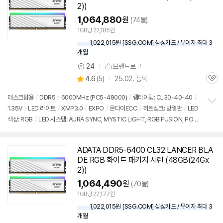
2))
1,064,880
원
(74몰)
1GB당 22,185원
1,022,015원 [SSG.COM] 삼성카드 / 무이자 최대 3
개월
24
브랜드로그
상
상
4.6
(
5)
25.02. 등록
품
관
별
의
품
심
점
견
데스크탑용
/
DDR5
/
6000MHz (PC5-48000)
/
램타이밍: CL30-40-40
/
리
1.35V
/
LED 라이트
/
XMP3.0
/
EXPO
/
온다이ECC
/
히트싱크: 방열판
/
LED
정
뷰
색상: RGB
/
LED 시스템: AURA SYNC, MYSTIC LIGHT, RGB FUSION, POLY
보
펼
CHROME, XPG RGB
/
높이: 40mm
/
모듈제조사: SK하이닉스
/
PMIC 언락
/
치
출시가: 224,000원
기
ADATA DDR5-6400 CL32 LANCER BLA
DE RGB 화이트 패키지 서린 (48GB(24Gx
2))
1,064,490
원
(70몰)
1GB당 22,177원
1,022,015원 [SSG.COM] 삼성카드 / 무이자 최대 3
개월