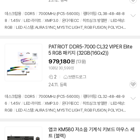
23.12. 등록
품
관
의
심
견
데스크탑용
/
DDR5
/
7000MHz (PC5-56000)
/
램타이밍: CL38-48-48-8
8
/
1.45V
/
LED 라이트
/
XMP3.0
/
온다이ECC
/
히트싱크: 방열판
/
LED색상:
정
RGB
/
LED 시스템: AURA SYNC, MYSTIC LIGHT, RGB FUSION, POLYCHR
보
펼
OME, RAZER CHROMA
/
높이: 44mm
/
모듈제조사: SK하이닉스
/
출시가: 2,
치
040,000원
기
PATRIOT DDR5-7000 CL32 VIPER Elite
5 RGB 패키지 (32GB(16Gx2))
979,180
원
(13몰)
1GB당 30,599원
2
브랜드로그
상
24.11. 등록
품
관
의
심
견
데스크탑용
/
DDR5
/
7000MHz (PC5-56000)
/
램타이밍: CL32-48-48-9
6
/
1.45V
/
LED 라이트
/
XMP3.0
/
온다이ECC
/
히트싱크: 방열판
/
LED색상:
정
RGB
/
LED 시스템: AURA SYNC, MYSTIC LIGHT, RGB FUSION, POLYCHR
보
펼
OME
/
높이: 44mm
/
출시가: 2,040,000원
치
기
앱코 KM580 저소음 기계식 키보드 마우스 세
트 (블랙)