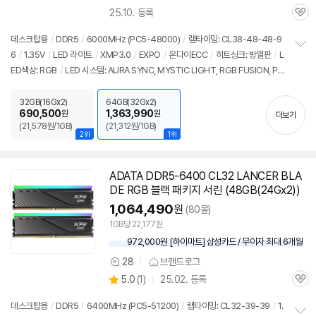
상
25.10. 등록
품
관
의
심
견
데스크탑용
/
DDR5
/
6000MHz (PC5-48000)
/
램타이밍: CL38-48-48-9
6
/
1.35V
/
LED 라이트
/
XMP3.0
/
EXPO
/
온다이ECC
/
히트싱크: 방열판
/
L
정
ED색상: RGB
/
LED 시스템: AURA SYNC, MYSTIC LIGHT, RGB FUSION, PO
보
펼
LYCHROME
/
높이: 42.67mm
/
출시가: 2,040,000원
치
32GB(16Gx2)
64GB(32Gx2)
기
690,500
1,363,990
원
원
더보기
(21,578원/1GB)
(21,312원/1GB)
2위
1위
ADATA DDR5-6400 CL32 LANCER BLA
DE RGB 블랙 패키지 서린 (48GB(24Gx2))
1,064,490
원
(80몰)
1GB당 22,177원
972,000원 [하이마트] 삼성카드 / 무이자 최대 6개월
28
브랜드로그
상
상
5.0
(
1)
25.02. 등록
품
관
별
의
품
심
점
견
데스크탑용
/
DDR5
/
6400MHz (PC5-51200)
/
램타이밍: CL32-39-39
/
1.
리