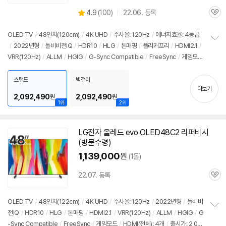
상
4.9
(
100)
22.06. 등록
관
별
품
심
점
리
OLED TV
/
48인치(120cm)
/
4K UHD
/
주사율: 120Hz
/
에너지효율: 4등급
뷰
/
2022년형
/
돌비비전IQ
/
HDR10
/
HLG
/
톤매핑
/
플리커프리
/
HDMI2.1
/
정
VRR(120Hz)
/
ALLM
/
HGIG
/
G-Sync Compatible
/
FreeSync
/
게임모
보
펼
드
/
HDMI(전체): 3개
/
출시가: 2,040,000원
치
스탠드
벽걸이
기
더보기
2,092,490
2,092,490
원
원
1위
2위
LG전자 올레드 evo OLED48C2 리퍼비시
(방문수령)
1,139,000
원
(1몰)
22.07. 등록
관
심
OLED TV
/
48인치(122cm)
/
4K UHD
/
주사율: 120Hz
/
2022년형
/
돌비비
전IQ
/
HDR10
/
HLG
/
톤매핑
/
HDMI2.1
/
VRR(120Hz)
/
ALLM
/
HGIG
/
G
정
-Sync Compatible
/
FreeSync
/
게임모드
/
HDMI(전체): 4개
/
출시가: 2,04
보