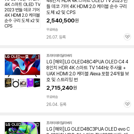
48인치 HDR 4K 스마트 OLED TV 2023 번
들 데코 기어 4K HDMI 2.0 케이블 순수 구리
도체 x2 및 CPS
2,540,500
원
무료배송
26.07. 등록
관
심
프라이데이딜리버리
네
LG [해외]LG OLED48C4PUA OLED C4 4
이
8인치 HDR 4K 스마트 TV 144Hz 주사율 +
버
페
UAX HDMI 2.0 케이블 Alexa 포함 24개월 보
이
호 및 스트리밍 번
2,715,240
원
무료배송
26.04. 등록
관
심
프라이데이딜리버리
네
LG [해외]LG OLED48C3PUA OLED evo C
이