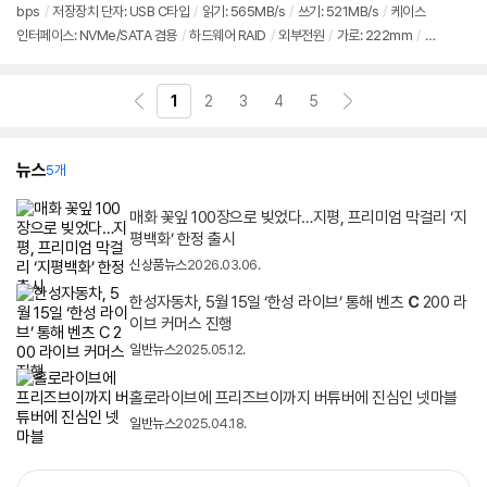
bps
/
저장장치 단자: USB C타입
/
읽기: 565MB/s
/
쓰기: 521MB/s
/
케이스
정
인터페이스: NVMe/SATA 겸용
/
하드웨어 RAID
/
외부전원
/
가로: 222mm
/
세
보
펼
로: 119mm
/
두께: 154mm
/
24년 2월부로 최대 지원 용량 변경: 72TB
/
출시
치
가: 232,000원
기
1
2
3
4
5
뉴스
5개
매화 꽃잎 100장으로 빚었다…지평, 프리미엄 막걸리 ‘지
평백화’ 한정 출시
신상품뉴스
2026.03.06.
한성자동차, 5월 15일 ‘한성 라이브’ 통해 벤츠
C
200 라
이브 커머스 진행
일반뉴스
2025.05.12.
홀로라이브에 프리즈브이까지 버튜버에 진심인 넷마블
일반뉴스
2025.04.18.