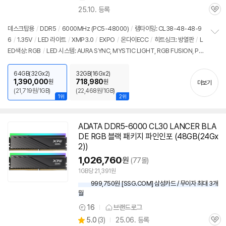
25.10. 등록
관
심
데스크탑용
/
DDR5
/
6000MHz (PC5-48000)
/
램타이밍: CL38-48-48-9
6
/
1.35V
/
LED 라이트
/
XMP3.0
/
EXPO
/
온다이ECC
/
히트싱크: 방열판
/
L
정
ED색상: RGB
/
LED 시스템: AURA SYNC, MYSTIC LIGHT, RGB FUSION, PO
보
펼
LYCHROME
/
높이: 42.67mm
/
출시가: 2,040,000원
치
64GB(32Gx2)
32GB(16Gx2)
기
1,390,000
718,980
원
원
더보기
(21,719원/1GB)
(22,468원/1GB)
1위
2위
ADATA DDR5-6000 CL30 LANCER BLA
DE RGB 블랙 패키지 파인인포 (48GB(24Gx
2))
1,026,760
원
(77몰)
1GB당 21,391원
999,750원 [SSG.COM] 삼성카드 / 무이자 최대 3개
월
16
브랜드로그
상
상
5.0
(
3)
25.06. 등록
품
관
별