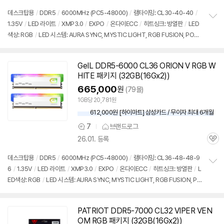
의
품
심
점
견
데스크탑용
/
DDR5
/
6000MHz (PC5-48000)
/
램타이밍: CL30-40-40
/
리
1.35V
/
LED 라이트
/
XMP3.0
/
EXPO
/
온다이ECC
/
히트싱크: 방열판
/
LED
정
뷰
색상: RGB
/
LED 시스템: AURA SYNC, MYSTIC LIGHT, RGB FUSION, POLY
보
펼
CHROME, XPG RGB
/
높이: 40mm
/
모듈제조사: SK하이닉스
/
PMIC 언락
/
치
출시가: 2,040,000원
기
GeIL DDR5-6000 CL36 ORION V RGB W
HITE 패키지 (32GB(16Gx2))
665,000
원
(79몰)
1GB당 20,781원
612,000원 [하이마트] 삼성카드 / 무이자 최대 6개월
7
브랜드로그
상
26.01. 등록
품
관
의
심
견
데스크탑용
/
DDR5
/
6000MHz (PC5-48000)
/
램타이밍: CL36-48-48-9
6
/
1.35V
/
LED 라이트
/
XMP3.0
/
EXPO
/
온다이ECC
/
히트싱크: 방열판
/
L
정
ED색상: RGB
/
LED 시스템: AURA SYNC, MYSTIC LIGHT, RGB FUSION, PO
보
펼
LYCHROME, RGB SYNC
/
출시가: 2,040,000원
치
기
PATRIOT DDR5-7000 CL32 VIPER VEN
OM RGB 패키지 (32GB(16Gx2))