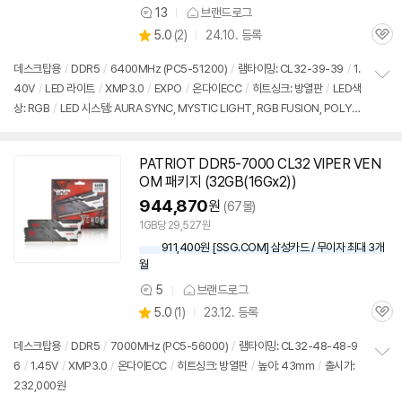
13
브랜드로그
상
상
5.0
(
2)
24.10. 등록
품
관
별
의
품
심
점
견
데스크탑용
/
DDR5
/
6400MHz (PC5-51200)
/
램타이밍: CL32-39-39
/
1.
리
40V
/
LED 라이트
/
XMP3.0
/
EXPO
/
온다이ECC
/
히트싱크: 방열판
/
LED색
정
뷰
상: RGB
/
LED 시스템: AURA SYNC, MYSTIC LIGHT, RGB FUSION, POLYC
보
펼
HROME, XPG RGB
/
높이: 40mm
/
모듈제조사: SK하이닉스
/
PMIC 언락
/
출
치
시가: 232,000원
기
PATRIOT DDR5-7000 CL32 VIPER VEN
OM 패키지 (32GB(16Gx2))
944,870
원
(67몰)
1GB당 29,527원
911,400원 [SSG.COM] 삼성카드 / 무이자 최대 3개
월
5
브랜드로그
상
상
5.0
(
1)
23.12. 등록
품
관
별
의
품
심
점
견
데스크탑용
/
DDR5
/
7000MHz (PC5-56000)
/
램타이밍: CL32-48-48-9
리
6
/
1.45V
/
XMP3.0
/
온다이ECC
/
히트싱크: 방열판
/
높이: 43mm
/
출시가:
정
뷰
232,000원
보