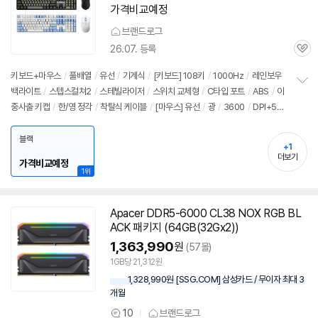
가격비교예정
브랜드로그
26.07. 등록
관
심
키보드+마우스
/
풀배열
/
유선
/
기계식
/
[키보드] 108키
/
1000Hz
/
레인보우
백라이트
/
스텝스컬쳐2
/
스테빌라이저
/
스위치 교체형
/
C타입 포트
/
ABS
/
이
정
중사출 키캡
/
한/영 정각
/
착탈식 케이블
/
[마우스] 유선
/
광
/
3600
/
DPI+5버
보
펼
튼
/
출시가: 2,040,000원
치
블랙
기
+1
더보기
가격비교예정
1위
Apacer DDR5-6000 CL38 NOX RGB BL
ACK 패키지 (64GB(32Gx2))
1,363,990
원
(57몰)
1GB당 21,312원
1,328,990원 [SSG.COM] 삼성카드 / 무이자 최대 3
개월
10
브랜드로그