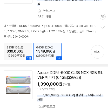
월
브랜드로그
25.11. 등록
관
심
데스크탑용
/
DDR5
/
6000MHz (PC5-48000)
/
램타이밍: CL38-48-48-9
6
/
1.35V
/
XMP3.0
/
EXPO
/
온다이ECC
/
히트싱크: 방열판
/
높이: 32mm
/
정
출시가: 2,040,000원
보
펼
치
32GB(16Gx2)
64GB(32Gx2)
기
639,000
1,349,980
원
원
더보기
(19,969원/1GB)
(21,093원/1GB)
2위
1위
Apacer DDR5-6000 CL38 NOX RGB SIL
VER 패키지 (64GB(32Gx2))
1,390,000
원
(62몰)
1GB당 21,719원
1,328,990원 [SSG.COM] 삼성카드 / 무이자 최대 3
개월
브랜드로그