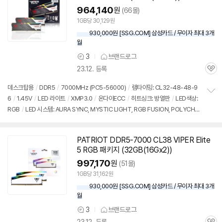
964,140
원
(66몰)
1GB당 30,129원
930,000원 [SSG.COM] 삼성카드 / 무이자 최대 3개
월
3
브랜드로그
상
23.12. 등록
품
관
의
심
견
데스크탑용
/
DDR5
/
7000MHz (PC5-56000)
/
램타이밍: CL32-48-48-9
6
/
1.45V
/
LED 라이트
/
XMP3.0
/
온다이ECC
/
히트싱크: 방열판
/
LED색상:
정
RGB
/
LED 시스템: AURA SYNC, MYSTIC LIGHT, RGB FUSION, POLYCHR
보
펼
OME, RAZER CHROMA
/
높이: 43mm
/
모듈제조사: SK하이닉스
/
출시가: 2,
치
040,000원
기
PATRIOT DDR5-7000 CL38 VIPER Elite
5 RGB 패키지 (32GB(16Gx2))
997,170
원
(51몰)
1GB당 31,162원
930,000원 [SSG.COM] 삼성카드 / 무이자 최대 3개
월
3
브랜드로그
상