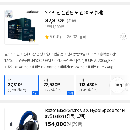
펼
치
기
익스트림 올인원 포 맨 30포 (1개)
37,810
원
(21몰)
1포당 1,260원
상
5.0
(
8)
25.02. 등록
관
별
품
심
점
리
멀티비타민
/
섭취대상: 남성
/
형태: 캡슐,정
/
섭취방법: 1일 1회, 1포
/
총복용기간:
뷰
1개월분
/
인증정보: HACCP, GMP, 건강기능식품
/
[성분] 비타민A: 700ugRE
/
정
비타민B1: 48mg
/
비타민B2: 56mg
/
비타민B6: 24mg
/
비타민B12: 24ug
/
보
펼
비타민C: 300mg
/
비타민D: 10ug
/
비타민E: 11mga-TE
/
셀렌: 55ug
/
나이
치
아신: 45mgNE
/
비오틴: 150ug
/
판토텐산: 25mg
/
엽산: 400ugDFE
/
마그
1개
2개
3개
4개
기
37,810
73,580
113,430
151,240
원
원
원
더보기
네슘: 315mg
/
아연: 17mg
/
구리: 0.8mg
/
망간: 3mg
/
철분: 12mg
/
루테인:
(1,260원/1포)
(1,226원/1포)
(1,260원/1포)
(1,260원/1
20mg
/
EPA+DHA: 600mg
/
실리마린: 130mg
/
크롬: 30ug
/
[효능] 면역
1위
2위
력
/
피부건강
/
콜레스테롤감소
/
관절,뼈건강
/
영양보충
/
눈건강
/
항산화
/
혈행
개선
/
에너지생산
/
태아발달
/
심혈관건강
/
칼슘흡수
/
철분흡수
/
적혈구생성 촉
Razer BlackShark V3 X HyperSpeed for Pl
진
/
신경, 근육기능지원
/
간건강
/
출시가: 232,000원
ayStation (정품, 블랙)
154,000
원
(79몰)