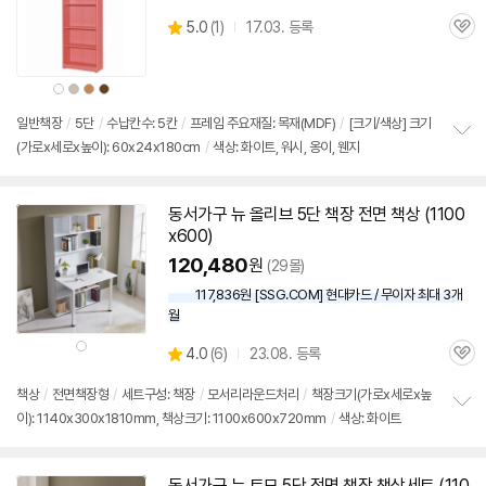
상
5.0
(
1)
17.03. 등록
관
별
품
심
점
리
상
상
상
상
뷰
품
품
품
품
색
색
색
색
상
상
상
상
일반
책장
/
5단
/
수납칸수: 5칸
/
프레임 주요재질: 목재(MDF)
/
[크기/색상] 크기
(가로x세로x높이): 60x24x180cm
/
색상: 화이트, 워시, 옹이, 웬지
정
보
펼
치
동서가구 뉴 올리브
5단
책장
전면 책상 (1100
기
x600)
120,480
원
(29몰)
117,836원 [SSG.COM] 현대카드 / 무이자 최대 3개
월
상
상
4.0
(
6)
23.08. 등록
품
관
별
색
품
상
심
점
책상
/
전면책장형
/
세트구성:
책장
/
모서리라운드처리
/
책장크기(가로x세로x높
리
이): 1140x300x1810mm, 책상크기: 1100x600x720mm
/
색상: 화이트
정
뷰
보
펼
치
동서가구 뉴 토모
5단
정면
책장
책상세트 (110