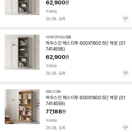
62,900
원
무료배송
26.08. 등록
관
심
이마트인터넷쇼핑몰
하우스인 헤스티투 600X
1800
5단
책장
(S1
7414558)
62,900
원
무료배송
26.08. 등록
관
심
SSG.COM
하우스인 헤스티투 800X
1800
5단
책장
(S1
7414559)
77,188
원
무료배송
26.08. 등록
관