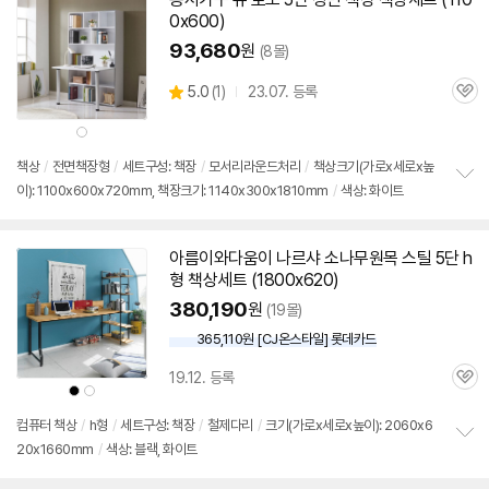
기
0x600)
93,680
원
(8몰)
상
5.0
(
1)
23.07. 등록
관
별
품
심
점
상
리
품
색
뷰
상
책상
/
전면책장형
/
세트구성:
책장
/
모서리라운드처리
/
책상크기(가로x세로x높
이): 1100x600x720mm, 책장크기: 1140x300x1810mm
/
색상: 화이트
정
보
펼
치
아름이와다움이 나르샤 소나무원목 스틸
5단
h
기
형 책상세트 (
1800
x620)
380,190
원
(19몰)
365,110원 [CJ온스타일] 롯데카드
19.12. 등록
관
상
상
품
품
심
색
색
상
상
컴퓨터 책상
/
h형
/
세트구성:
책장
/
철제다리
/
크기(가로x세로x높이): 2060x6
20x1660mm
/
색상: 블랙, 화이트
정
보