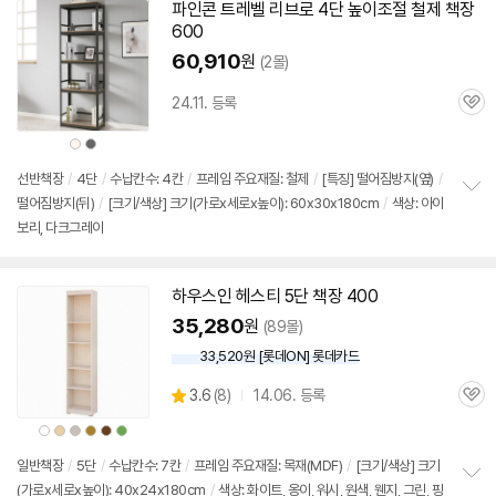
파인콘 트레벨 리브로 4단 높이조절 철제
책장
600
60,910
원
(2몰)
24.11. 등록
관
심
상
상
품
품
색
색
상
상
선반
책장
/
4단
/
수납칸수: 4칸
/
프레임 주요재질: 철제
/
[특징] 떨어짐방지(옆)
/
떨어짐방지(뒤)
/
[크기/색상] 크기(가로x세로x높이): 60x30x180cm
/
색상: 아이
정
보리, 다크그레이
보
펼
치
기
하우스인 헤스티
5단
책장
400
35,280
원
(89몰)
33,520원 [롯데ON] 롯데카드
상
3.6
(
8)
14.06. 등록
관
별
품
심
점
상
상
상
상
상
상
품
품
품
품
품
품
리
색
색
색
색
색
색
상
상
상
상
상
상
일반
책장
/
5단
/
수납칸수: 7칸
/
프레임 주요재질: 목재(MDF)
/
[크기/색상] 크기
뷰
(가로x세로x높이): 40x24x180cm
/
색상: 화이트, 옹이, 워시, 원색, 웬지, 그린, 핑