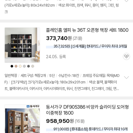
(가로x세로x높이): 80x24x182cm
/
색상: 화이트, 원색, 워시, 옹이, 웬지, 그린, 핑
정
크
보
펼
치
기
플레인홈 엘피 뉴 36T 오픈형
책장
세트
1800
373,740
원
(21몰)
357,325원 [신세계몰] 현대카드 / 무이자 최대 3개월
24.05. 등록
관
심
상
상
상
상
상
상
세부정보 열기/접기
품
품
품
품
품
품
색
색
색
색
색
색
상
상
상
상
상
상
일반
책장
/
세트구성:
책장
2개
/
5단
/
수납칸수: 18칸
/
프레임 주요재질: 목재(MD
F)
/
[크기/색상] 크기(가로x세로x높이): 180x29x201cm
/
색상: 블랙, 블랙화이
정
트, 블랙아카시아, 아카시아, 아카시아화이트, 워시, 진연그레이, 진그레이, 크림, 연그
보
펼
레이크림
치
기
동서가구 DF905386 비앙카 슬라이딩 도어형
이중
책장
1800
958,950
원
(16몰)
911,000원 [롯데홈쇼핑] 롯데카드 / 무이자 최대 10개