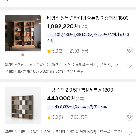
펼
치
기
비앙스 원목 슬라이딩 오픈형 이중
책장
1800
1,092,220
원
(12몰)
1,017,439원 [SSG.COM] 현대카드 / 무이자 최대 3
개월
상
5.0
(
2)
21.03. 등록
관
별
상
품
품
심
점
색
상
리
슬라이딩
책장
/
5단
/
수납칸수: 25칸
/
프레임 주요재질: 원목
/
[크기/색상] 크기
뷰
(가로x세로x높이): 180x51.8x199.3cm
/
색상: 내추럴
정
보
펼
치
두닷 스택 2.0
5단
책장
세트 A
1800
기
443,000
원
(4몰)
433,380원 [CJ온스타일] 롯데카드
상
5.0
(
1)
17.03. 등록
관
별
품
심
점
리
일반
책장
/
5단
/
수납칸수: 20칸
/
프레임 주요재질: 목재(MDF)
/
E1등급
/
[크기/