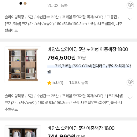
상
상
20.02. 등록
품
품
관
색
색
상
상
심
슬라이딩
책장
/
5단
/
수납칸수: 23칸
/
프레임 주요재질: 목재(MDF)
/
E1등급
/
[크기/색상] 크기(가로x세로x높이): 180x51.8x199.3cm
/
색상: 내추럴블랙, 내추
정
럴화이트
보
펼
치
기
비앙스 슬라이딩
5단
도어형 이중
책장
1800
764,500
원
(10몰)
712,715원 [SSG.COM] 현대카드 / 무이자 최대 3개
월
상
5.0
(
1)
14.10. 등록
관
별
품
심
점
리
슬라이딩
책장
/
5단
/
수납칸수: 25칸
/
프레임 주요재질: 목재(MDF)
/
[크기/색상]
뷰
크기(가로x세로x높이): 180x58.1x199.3cm
/
색상: 내추럴우드+화이트, 블랙+내
정
추럴우드
보
펼
치
기
비앙스 슬라이딩
5단
이중
책장
1800
744,960
원
(11몰)