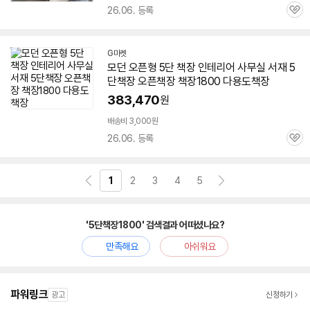
26.06. 등록
관
심
G마켓
모던 오픈형
5단
책장
인테리어 사무실 서재
5
단
책장
오픈
책장
책장
1800
다용도
책장
383,470
원
배송비 3,000원
26.06. 등록
관
심
1
2
3
4
5
'5단책장1800' 검색결과 어떠셨나요?
만족해요
아쉬워요
파워링크
광고
신청하기