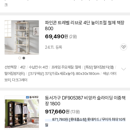
정
크
보
펼
치
기
파인콘 트레벨 리브로 4단 높이조절 철제
책장
800
69,490
원
(2몰)
24.11. 등록
관
심
상
상
품
품
색
색
상
상
선반
책장
/
4단
/
수납칸수: 4칸
/
프레임 주요재질: 철제
/
[특징] 떨어짐방지(옆)
/
떨어짐방지(뒤)
/
[크기/색상] 크기(가로x세로x높이): 80x30x180cm
/
색상: 아이
정
보리, 다크그레이
보
펼
치
기
동서가구 DF905387 비앙카 슬라이딩 이중
책
장
1800
917,660
원
(13몰)
871,780원 [롯데홈쇼핑] 롯데카드 / 무이자 최대 10개
월