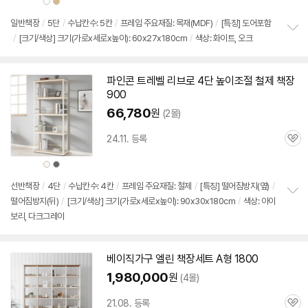
상
상
품
품
색
색
상
상
일반
책장
/
5단
/
수납칸수: 5칸
/
프레임 주요재질: 목재(MDF)
/
[특징] 도어포함
/
[크기/색상] 크기(가로x세로x높이): 60x27x180cm
/
색상: 화이트, 오크
정
보
펼
치
파인콘 트레벨 리브로 4단 높이조절 철제
책장
기
900
66,780
원
(2몰)
24.11. 등록
관
심
상
상
품
품
색
색
상
상
선반
책장
/
4단
/
수납칸수: 4칸
/
프레임 주요재질: 철제
/
[특징] 떨어짐방지(옆)
/
떨어짐방지(뒤)
/
[크기/색상] 크기(가로x세로x높이): 90x30x180cm
/
색상: 아이
정
보리, 다크그레이
보
펼
치
기
베이직가구 엘린
책장
세트 A형
1800
1,980,000
원
(4몰)
21.08. 등록
관