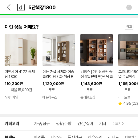
뒤
다
본문 바로가기
다
로
나
나
가
와
와
기
메
인
이런 상품 어때요?
광고
미젠시아 4172 틈새
에든 거실 서재화 이중
비앙스 [2만 상품권 증
그라나다 180
장 1800
슬라이딩 만화 책장 E
정 6일 단하루!]원목 슬
멀 수납책장
SL-1800 수납장 서재
라이딩 1800 이중책
110,200
1,120,000
1,143,630
1,185,000
원
원
원
인테리어 고급 가구
장(오픈형)
착불 15,000원
무료
무료
무료
NK디자인
에든하우스
롯데홈쇼핑
리바트몰
네이버
네이버
네이
페이
페이
버페
리
4.95
(
22
)
별
이
뷰
점
수
상
카테고리
가구/침구
생활/주방
건강/실버
기타
더보기
세
검
색
브랜드
파인콘
비앙스
동서가구
하우스인
리바트
더보기