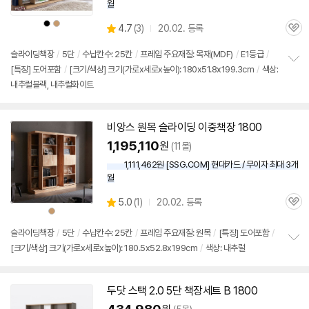
월
상
상
상
4.7
(
3)
20.02. 등록
품
품
관
별
색
색
품
상
상
심
점
슬라이딩
책장
/
5단
/
수납칸수: 25칸
/
프레임 주요재질: 목재(MDF)
/
E1등급
/
리
[특징] 도어포함
/
[크기/색상] 크기(가로x세로x높이): 180x51.8x199.3cm
/
색상:
정
뷰
내추럴블랙, 내추럴화이트
보
펼
치
기
비앙스 원목 슬라이딩 이중
책장
1800
1,195,110
원
(11몰)
1,111,462원 [SSG.COM] 현대카드 / 무이자 최대 3개
월
상
5.0
(
1)
20.02. 등록
관
별
상
품
품
심
점
색
상
리
슬라이딩
책장
/
5단
/
수납칸수: 25칸
/
프레임 주요재질: 원목
/
[특징] 도어포함
/
뷰
[크기/색상] 크기(가로x세로x높이): 180.5x52.8x199cm
/
색상: 내추럴
정
보
펼
치
두닷 스택 2.0
5단
책장
세트 B
1800
기