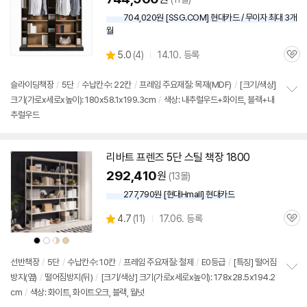
704,020원 [SSG.COM] 현대카드 / 무이자 최대 3개
월
상
5.0
(
4)
14.10. 등록
관
별
품
심
점
리
슬라이딩
책장
/
5단
/
수납칸수: 22칸
/
프레임 주요재질: 목재(MDF)
/
[크기/색상]
뷰
크기(가로x세로x높이): 180x58.1x199.3cm
/
색상: 내추럴우드+화이트, 블랙+내
정
추럴우드
보
펼
치
기
리바트 프렌즈
5단
스틸
책장
1800
292,410
원
(13몰)
277,790원 [현대Hmall] 현대카드
상
4.7
(
11)
17.06. 등록
관
별
품
심
점
상
상
상
상
상
품
품
품
품
품
리
색
색
색
색
색
상
상
상
상
상
선반
책장
/
5단
/
수납칸수: 10칸
/
프레임 주요재질: 철제
/
E0등급
/
[특징] 떨어짐
뷰
방지(옆)
/
떨어짐방지(뒤)
/
[크기/색상] 크기(가로x세로x높이): 178x28.5x194.2
정
cm
/
색상: 화이트, 화이트오크, 블랙, 월넛
보
펼