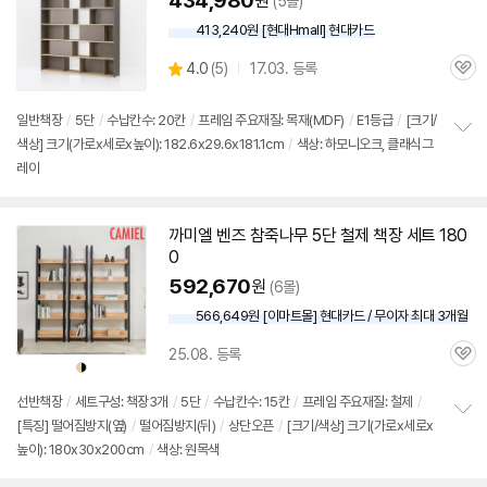
434,980
원
(5몰)
413,240원 [현대Hmall] 현대카드
상
4.0
(
5)
17.03. 등록
관
별
품
심
점
리
일반
책장
/
5단
/
수납칸수: 20칸
/
프레임 주요재질: 목재(MDF)
/
E1등급
/
[크기/
뷰
색상] 크기(가로x세로x높이): 182.6x29.6x181.1cm
/
색상: 하모니오크, 클래식그
정
레이
보
펼
치
기
까미엘 벤즈 참죽나무
5단
철제
책장
세트
180
0
592,670
원
(6몰)
566,649원 [이마트몰] 현대카드 / 무이자 최대 3개월
25.08. 등록
관
상
상
품
품
심
색
색
상
상
선반
책장
/
세트구성:
책장
3개
/
5단
/
수납칸수: 15칸
/
프레임 주요재질: 철제
/
[특징] 떨어짐방지(옆)
/
떨어짐방지(뒤)
/
상단오픈
/
[크기/색상] 크기(가로x세로x
정
높이): 180x30x200cm
/
색상: 원목색
보
펼