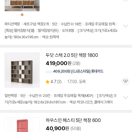
심
상
품
색
상
파티션
책장
/
세트구성:
책장
2개
/
5단
/
수납칸수: 18칸
/
프레임 주요재질: 원목
/
[특징] 떨어짐방지(옆)
/
떨어짐방지(뒤)
/
도어포함
/
[크기/색상] 크기(가로x세로x
정
높이): 180x30x195cm
/
색상: 원목색
보
펼
치
기
두닷 스택 2.0
5단
책장
1800
419,000
원
(2몰)
409,200원 [CJ온스타일] 롯데카드
상
4.7
(
3)
17.03. 등록
관
별
품
심
점
리
일반
책장
/
5단
/
수납칸수: 20칸
/
프레임 주요재질: 목재(MDF)
/
[크기/색상] 크
뷰
기(가로x세로x높이): 182.6x29.6x181.1cm
/
색상: 하모니오크, 클래식그레이
정
보
펼
치
하우스인 헤스티
5단
책장
600
기
40,900
원
(50몰)