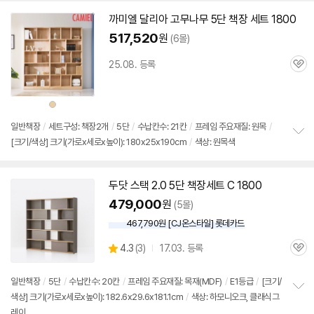
치
기
까미엘 달리아 고무나무
5단
책장
세트
1800
517,520
원
(6몰)
25.08. 등록
관
심
상
품
색
상
일반
책장
/
세트구성:
책장
2개
/
5단
/
수납칸수: 21칸
/
프레임 주요재질: 원목
/
[크기/색상] 크기(가로x세로x높이): 180x25x190cm
/
색상: 원목색
정
보
펼
치
두닷 스택 2.0
5단
책장
세트 C
1800
기
479,000
원
(5몰)
467,790원 [CJ온스타일] 롯데카드
상
4.3
(
3)
17.03. 등록
관
별
품
심
점
리
일반
책장
/
5단
/
수납칸수: 20칸
/
프레임 주요재질: 목재(MDF)
/
E1등급
/
[크기/
뷰
색상] 크기(가로x세로x높이): 182.6x29.6x181.1cm
/
색상: 하모니오크, 클래식그
정
레이
보