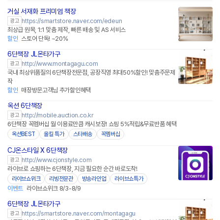
거실 서재화 프리미엄 책장
네이버페이 플러스
https://smartstore.naver.com/edeun
광고
최상급 원목, 1:1 맞춤 제작, 빠른 배송 및 AS 서비스
할인
스토어 단독! ~20%
6단책장 JL몬타가구
네이버페이 플러스
http://www.montagagu.com
광고
국내 최상위품질의 6단책장전문점, 공장직영 최대50%할인! 맞춤주문제
작
할인
매장방문고객님 추가할인혜택
옥션 6단책장
http://mobile.auction.co.kr
광고
6단책장 꼭멤버십 월 이용료만큼 캐시보장! 쇼핑 5%적립&무료반품 혜택
옥션BEST
올킬 특가
스타배송
꼭멤버십
CJ온스타일 X 6단책장
네이버페이
http://www.cjonstyle.com
광고
라이브로 쇼핑하는 6단책장, 지금 필요한 순간 바로도착!
라이브쇼위크
리빙전문관
방송라인업
라이브쇼특가
이벤트
라이브쇼위크 8/3-8/9
6단책장 JL몬타가구
네이버페이 플러스
https://smartstore.naver.com/montagagu
광고