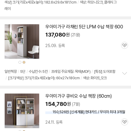
뷰
색상] 크기(가로x세로x높이): 182.6x29.6x181.1cm
/
색상: 하모니오크, 클래식그
정
레이
보
펼
치
기
우아미가구 라채린
5단
LPM 수납
책장
600
137,080
원
(21몰)
25.09. 등록
관
심
상
상
품
품
색
색
상
상
일반
책장
/
5단
/
수납칸수: 5칸
/
프레임 주요재질: 목재(MDF)
/
[특징] 도어포함
/
[크기/색상] 크기(가로x세로x높이): 60x27x180cm
/
색상: 화이트,오크
정
보
펼
치
우아미가구 큐비오 수납
책장
(60cm)
기
154,780
원
(7몰)
150,526원 [신세계몰] 현대카드 / 무이자 최대 3개월
24.11. 등록
관
심