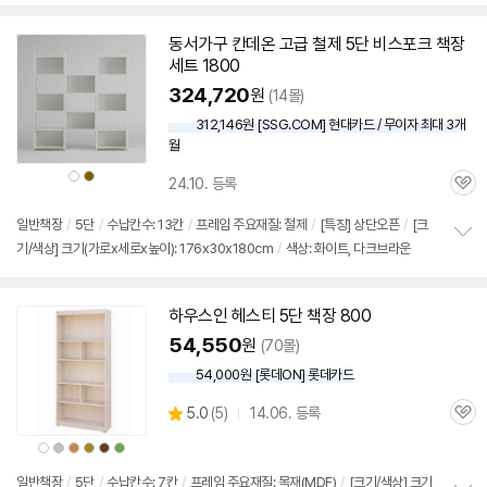
치
기
동서가구 칸데온 고급 철제
5단
비스포크
책장
세트
1800
324,720
원
(14몰)
312,146원 [SSG.COM] 현대카드 / 무이자 최대 3개
월
상
상
24.10. 등록
품
품
관
색
색
상
상
심
일반
책장
/
5단
/
수납칸수: 13칸
/
프레임 주요재질: 철제
/
[특징] 상단오픈
/
[크
기/색상] 크기(가로x세로x높이): 176x30x180cm
/
색상: 화이트, 다크브라운
정
보
펼
치
하우스인 헤스티
5단
책장
800
기
54,550
원
(70몰)
54,000원 [롯데ON] 롯데카드
상
5.0
(
5)
14.06. 등록
관
별
품
심
점
상
상
상
상
상
상
품
품
품
품
품
품
리
색
색
색
색
색
색
상
상
상
상
상
상
일반
책장
/
5단
/
수납칸수: 7칸
/
프레임 주요재질: 목재(MDF)
/
[크기/색상] 크기
뷰