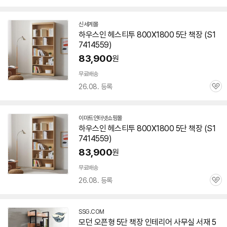
심
신세계몰
하우스인 헤스티투 800X
1800
5단
책장
(S1
7414559)
83,900
원
무료배송
26.08. 등록
관
심
이마트인터넷쇼핑몰
하우스인 헤스티투 800X
1800
5단
책장
(S1
7414559)
83,900
원
무료배송
26.08. 등록
관
심
SSG.COM
모던 오픈형
5단
책장
인테리어 사무실 서재
5