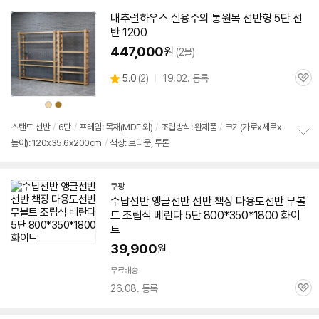
펼
치
내추럴하우스 실용주의 통원목 선반형
5단
선
기
반 1200
447,000
원
(2몰)
상
5.0
(
2)
19.02. 등록
관
별
품
심
점
상
상
리
품
품
색
색
뷰
상
상
스탠드 선반
/
6단
/
프레임: 목재(MDF 외)
/
조립방식: 완제품
/
크기(가로x세로x
높이): 120x35.6x200cm
/
색상: 브라운, 투톤
정
보
펼
치
쿠팡
기
수납선반 앵글선반 선반
책장
다용도선반 무볼
트 조립식 베란다
5단
800*350*
1800
화이
트
39,900
원
빠
른
무료배송
배
26.08. 등록
관
송
심