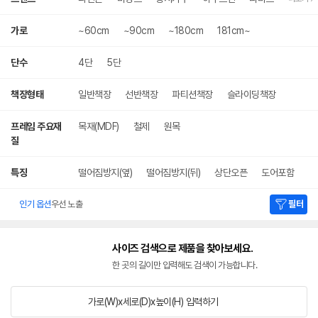
가로
~60cm
~90cm
~180cm
181cm~
단수
4단
5단
책장형태
일반책장
선반책장
파티션책장
슬라이딩책장
프레임 주요재
목재(MDF)
철제
원목
질
특징
떨어짐방지(옆)
떨어짐방지(뒤)
상단오픈
도어포함
인기 옵션
우선 노출
필터
사이즈 검색으로 제품을 찾아보세요.
한 곳의 길이만 입력해도 검색이 가능합니다.
가로(W)x세로(D)x높이(H)
입력하기