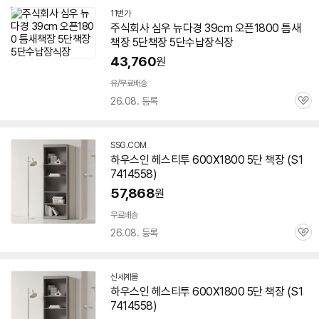
11번가
주식회사 심우 뉴다경 39cm 오픈
1800
틈새
책장
5단
책장
5단
수납장식장
43,760
원
유/무료배송
26.08. 등록
관
심
SSG.COM
하우스인 헤스티투 600X
1800
5단
책장
(S1
7414558)
57,868
원
무료배송
26.08. 등록
관
심
신세계몰
하우스인 헤스티투 600X
1800
5단
책장
(S1
7414558)