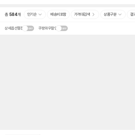
총
584
개
인기순
배송비포함
가격대검색
상품구분
결
상세옵션펼침
쿠팡와우할인