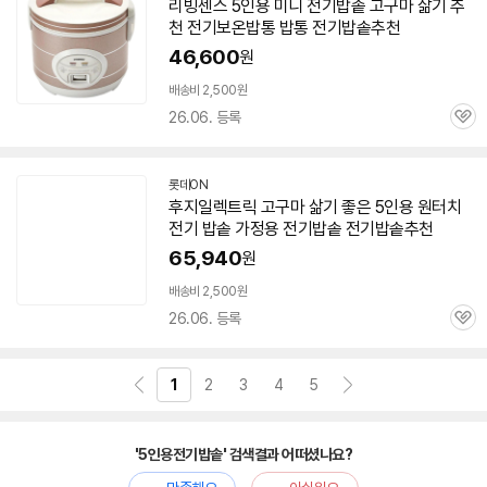
리빙센스
5인용
미니
전기
밥솥
고구마 삶기 추
천
전기
보온밥통 밥통
전기
밥솥
추천
46,600
원
배송비 2,500원
26.06. 등록
관
심
롯데ON
후지일렉트릭 고구마 삶기 좋은
5인용
원터치
전기
밥솥
가정용
전기
밥솥
전기
밥솥
추천
65,940
원
배송비 2,500원
26.06. 등록
관
심
1
2
3
4
5
'5인용전기밥솥' 검색결과 어떠셨나요?