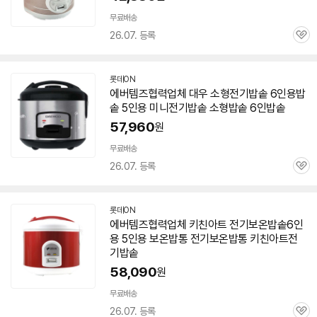
무료배송
26.07. 등록
관
심
롯데ON
에버템즈협력업체 대우 소형
전기
밥솥
6인용
밥
솥
5인용
미니
전기
밥솥
소형
밥솥
6인
밥솥
57,960
원
무료배송
26.07. 등록
관
심
롯데ON
에버템즈협력업체 키친아트
전기
보온
밥솥
6인
용
5인용
보온밥통
전기
보온밥통 키친아트
전
기
밥솥
58,090
원
무료배송
26.07. 등록
관