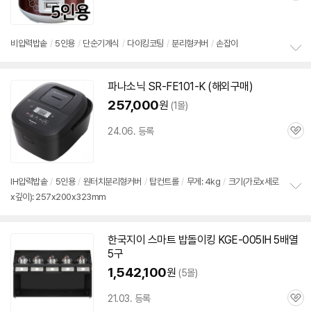
심
비압력
밥솥
/
5인용
/
단순기계식
/
다이킹코팅
/
분리형커버
/
손잡이
정
보
파나소닉 SR-FE101-K (해외구매)
펼
치
257,000
원
(1몰)
기
24.06. 등록
관
심
IH압력
밥솥
/
5인용
/
원터치분리형커버
/
탑컨트롤
/
무게: 4kg
/
크기(가로x세로
x깊이): 257x200x323mm
정
보
펼
치
한국지이 스마트 밥돌이킹 KGE-005IH 5배열
기
5구
1,542,100
원
(5몰)
21.03. 등록
관