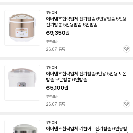
심
롯데ON
에버템즈협력업체
전기
밥솥
6인용
밥솥
5인용
전기
밥통
5인용
밥솥
6인
밥솥
69,350
원
무료배송
26.07. 등록
관
심
롯데ON
에버템즈협력업체
전기
밥솥
6인용
5인용
보온
밥솥
보온밥통 6인
밥솥
65,100
원
무료배송
26.07. 등록
관
심
롯데ON
에버템즈협력업체 키친아트
전기
밥솥
6인용
밥