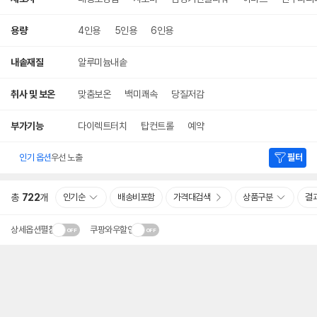
용량
4인용
5인용
6인용
내솥재질
알루미늄내솥
취사 및 보온
맞춤보온
백미쾌속
당질저감
부가기능
다이렉트터치
탑컨트롤
예약
인기 옵션
우선 노출
필터
총
722
개
인기순
배송비포함
가격대검색
상품구분
결
상세옵션펼침
쿠팡와우할인