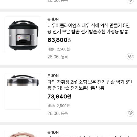
26.06. 등록
관
심
롯데ON
대우어플라이언스 대우 식혜 약식 만들기
5인
용
전기
보온
밥솥
전기
밥솥
추천 가정용 밥통
63,800
원
배송비 2,500원
26.06. 등록
관
심
롯데ON
다와 자취생 2in1 소형 보온
전기
밥솥
찜기
5인
용
전기
밥솥
전기
보온밥통 밥통
73,940
원
배송비 2,500원
26.06. 등록
관
심
롯데ON