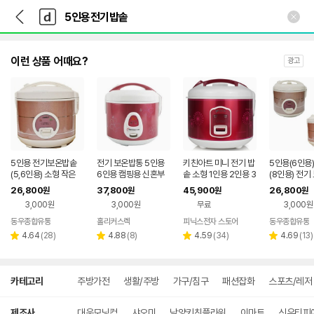
뒤
다
본문 바로가기
다
로
나
나
가
와
와
기
메
인
이런 상품 어때요?
광고
5인용 전기보온밥솥
전기 보온밥통 5인용
키친아트 미니 전기 밥
5인용(6인용)
(5,6인용) 소형 작은
6인용 캠핑용 신혼부
솥 소형 1인용 2인용 3
(8인용) 전기
예쁜 디자인 가정 자취
부 대용량 일반밥솥
인용 4인용 5인용 PK
솥 소형 작은
26,800
37,800
45,900
26,800
원
원
원
원
1인 간편한
-500
인 자취 1인 
3,000원
3,000원
무료
3,000원
동우종합유통
홀리커스렉
피닉스전자 스토어
동우종합유통
네이버
리
페이
리
리
리
4.64
(
28
)
4.88
(
8
)
4.59
(
34
)
4.69
(
13
)
별
별
별
별
뷰
뷰
뷰
뷰
점
점
점
점
수
수
수
수
상
카테고리
주방가전
생활/주방
가구/침구
패션잡화
스포츠/레저
세
검
색
제조사
대웅모닝컴
샤오미
남양키친플라워
이마트
신우티피