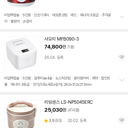
품
심
점
리
뷰
비압력
밥솥
/
5인용
/
단순기계식
/
테프론코팅
/
레드
/
에너지: 5등급
/
주걱꽂
이
/
물받이
/
손잡이
정
보
펼
치
샤오미 MFB090-3
기
74,800
원
(1몰)
26.04. 등록
관
심
비압력
밥솥
/
5인용
/
알루미늄내솥
/
논스틱코팅
/
분리형커버
/
예약
/
탑컨트
롤
/
에너지: 3등급
/
크기(가로x세로x깊이): 262x312x212mm
정
보
펼
치
리빙센스 LS-NP5045ERC
기
25,030
원
(414몰)
상
3.9
(
93)
20.02. 등록
관
별
품
심