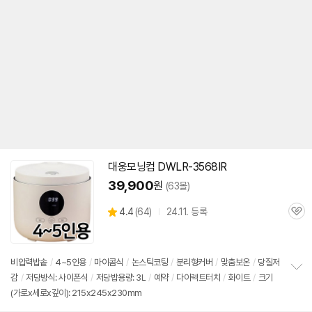
대웅모닝컴 DWLR-3568IR
39,900
원
(63몰)
상
4.4
(
64)
24.11. 등록
관
별
품
심
점
리
뷰
비압력
밥솥
/
4~
5인용
/
마이콤식
/
논스틱코팅
/
분리형커버
/
맞춤보온
/
당질저
감
/
저당방식: 사이폰식
/
저당밥용량: 3L
/
예약
/
다이렉트터치
/
화이트
/
크기
정
(가로x세로x깊이): 215x245x230mm
보
펼