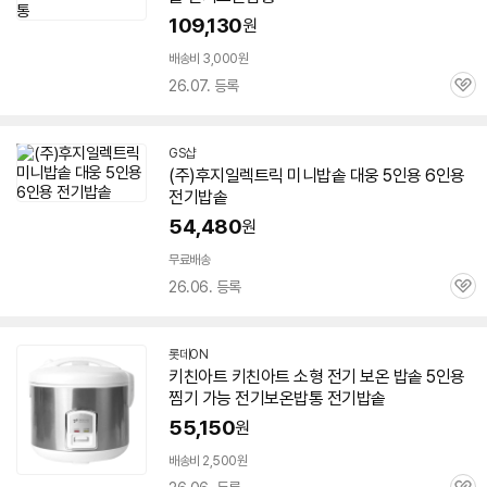
109,130
원
배송비 3,000원
26.07. 등록
관
심
GS샵
(주)후지일렉트릭 미니
밥솥
대웅
5인용
6인용
전기
밥솥
54,480
원
무료배송
26.06. 등록
관
심
롯데ON
키친아트 키친아트 소형
전기
보온
밥솥
5인용
찜기 가능
전기
보온밥통
전기
밥솥
55,150
원
배송비 2,500원