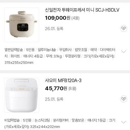
치
기
신일전자 투웨이프레셔 미니 SCJ-H3DLV
109,000
원
(4몰)
26.01. 등록
관
심
열판압력
밥솥
/
5인용
/
알루미늄내솥
/
무압취사
/
밥맛조절
/
예약
/
다이렉트터
치
/
화이트
/
에너지: 4등급
/
무게: 3.1kg
/
뚜껑분리형
/
크기(가로x세로x깊이):
정
315x255x250mm
보
펼
치
기
샤오미 MFB120A-3
45,770
원
(8몰)
25.01. 등록
관
심
비압력
밥솥
/
5인용
/
논스틱코팅
/
분리형커버
/
맞춤보온
/
에너지: 1등급
/
크기
(가로x세로x깊이): 325x244x202mm
정