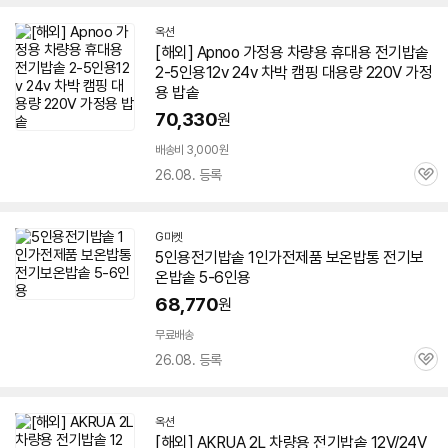
옥션
[해외] Apnoo 가정용 차량용 휴대용
전기
밥솥
2-
5인용
12v 24v 차박 캠핑 대용량 220V 가정
용
밥솥
70,330
원
배송비 3,000원
26.08. 등록
관
심
G마켓
5인용
전기
밥솥
1인가전제품 보온밥통
전기
보
온
밥솥
5-6인용
68,770
원
무료배송
26.08. 등록
관
심
옥션
[해외] AKRUA 2L 차량용
전기
밥솥
12V/24V