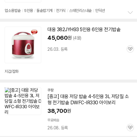
심
업소용
밥솥
/
5인용
/
돌솥밥기계
/
전기식
/
스테인리스내솥
/
인덕션
정
보
대웅 382JYH93
5인용
6인용
전기
밥솥
펼
치
45,060
원
(4몰)
기
26.03. 등록
관
심
지갑/잡화
쿠팡
[중고] 대웅 저당
밥솥
4-
5인용
3L 저당질 소
형
전기
밥솥
DWFC-IR330 아이보리
38,700
원
빠
른
무료배송
배
26.08. 등록
관
송
심