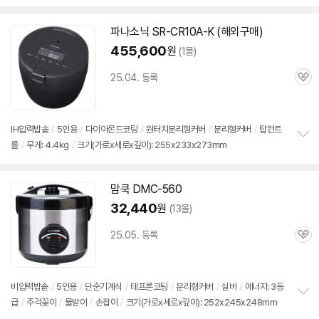
세부정보 열기/접기
보
펼
치
파나소닉 SR-CR10A-K (해외구매)
기
455,600
원
(1몰)
25.04. 등록
관
심
IH압력
밥솥
/
5인용
/
다이아몬드코팅
/
원터치분리형커버
/
분리형커버
/
탑컨트
롤
/
무게: 4.4kg
/
크기(가로x세로x깊이): 255x233x273mm
정
보
펼
치
맘쿡 DMC-560
기
32,440
원
(13몰)
25.05. 등록
관
심
비압력
밥솥
/
5인용
/
단순기계식
/
테프론코팅
/
분리형커버
/
실버
/
에너지: 3등
급
/
주걱꽂이
/
물받이
/
손잡이
/
크기(가로x세로x깊이): 252x245x248mm
정