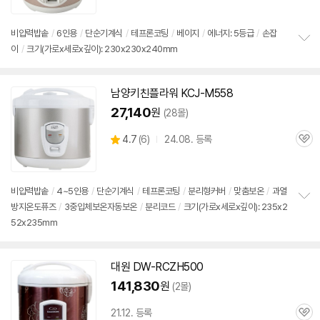
점
리
뷰
비압력
밥솥
/
6인용
/
단순기계식
/
테프론코팅
/
베이지
/
에너지: 5등급
/
손잡
이
/
크기(가로x세로x깊이): 230x230x240mm
정
보
펼
치
남양키친플라워 KCJ-M558
기
27,140
원
(28몰)
상
4.7
(
6)
24.08. 등록
관
별
품
심
점
리
뷰
비압력
밥솥
/
4~
5인용
/
단순기계식
/
테프론코팅
/
분리형커버
/
맞춤보온
/
과열
방지온도퓨즈
/
3중입체보온자동보온
/
분리코드
/
크기(가로x세로x깊이): 235x2
정
52x235mm
보
펼
치
기
대원 DW-RCZH500
141,830
원
(2몰)
21.12. 등록
관