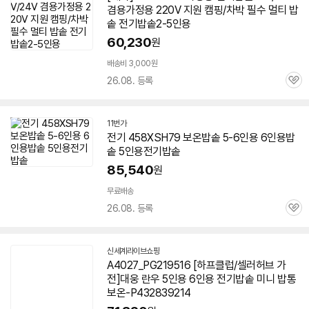
겸용가정용 220V 지원 캠핑/차박 필수 멀티
밥
솥
전기
밥솥
2-
5인용
60,230
원
배송비 3,000원
26.08. 등록
관
심
11번가
전기
458XSH79 보온
밥솥
5-6인용 6인용
밥
솥
5인용
전기
밥솥
85,540
원
무료배송
26.08. 등록
관
심
신세계라이브쇼핑
A4027_PG219516 [하프클럽/셀러허브 가
전]대웅 란우
5인용
6인용
전기
밥솥
미니 밥통
보온-P432839214