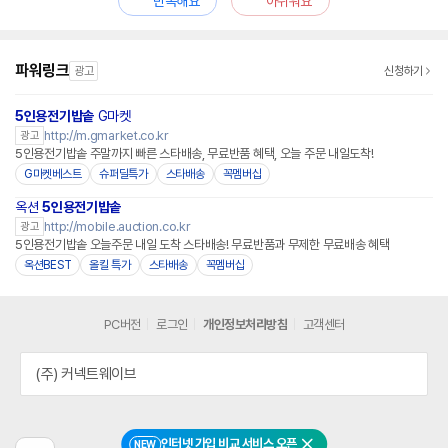
만족해요
아쉬워요
파워링크
광고
신청하기
5인용전기밥솥
G마켓
http://m.gmarket.co.kr
광고
5인용전기밥솥 주말까지 빠른 스타배송, 무료반품 혜택, 오늘 주문 내일도착!
G마켓베스트
슈퍼딜특가
스타배송
꼭멤버십
옥션
5인용전기밥솥
http://mobile.auction.co.kr
광고
5인용전기밥솥 오늘주문 내일 도착 스타배송! 무료반품과 무제한 무료배송 혜택
옥션BEST
올킬 특가
스타배송
꼭멤버십
PC버전
로그인
개인정보처리방침
고객센터
(주) 커넥트웨이브
인터넷 가입 비교 서비스 오픈
NEW