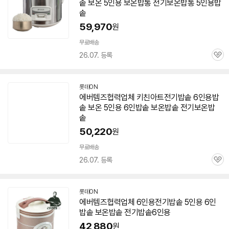
솥
보온
5인용
보온밥통
전기
보온밥통
5인용
밥
솥
59,970
원
무료배송
26.07. 등록
관
심
롯데ON
에버템즈협력업체 키친아트
전기
밥솥
6인용
밥
솥
보온
5인용
6인
밥솥
보온
밥솥
전기
보온
밥
솥
50,220
원
무료배송
26.07. 등록
관
심
롯데ON
에버템즈협력업체 6인용
전기
밥솥
5인용
6인
밥솥
보온
밥솥
전기
밥솥
6인용
42,880
원