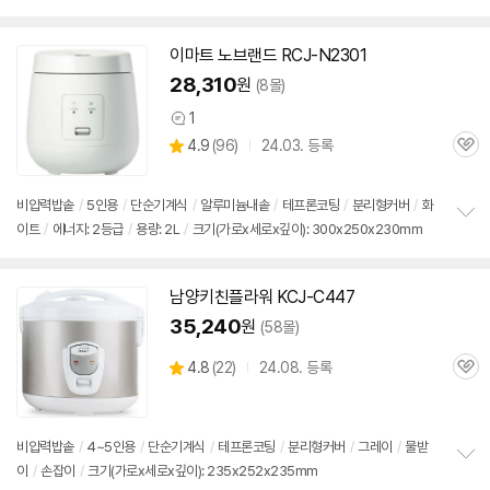
보
펼
치
이마트 노브랜드 RCJ-N2301
기
28,310
원
(8몰)
1
상
상
4.9
(
96)
24.03. 등록
품
관
별
의
품
심
점
견
리
비압력
밥솥
/
5인용
/
단순기계식
/
알루미늄내솥
/
테프론코팅
/
분리형커버
/
화
뷰
이트
/
에너지: 2등급
/
용량: 2L
/
크기(가로x세로x깊이): 300x250x230mm
정
보
펼
치
남양키친플라워 KCJ-C447
기
35,240
원
(58몰)
상
4.8
(
22)
24.08. 등록
관
별
품
심
점
리
뷰
비압력
밥솥
/
4~
5인용
/
단순기계식
/
테프론코팅
/
분리형커버
/
그레이
/
물받
이
/
손잡이
/
크기(가로x세로x깊이): 235x252x235mm
정