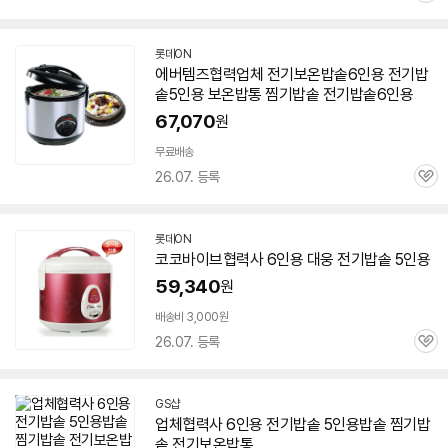
심
롯데ON
에버템즈협력업체
전기
보온
밥솥
6인용
전기
밥
솥
5인용
보온밥통 찜기
밥솥
전기
밥솥
6인용
67,070
원
무료배송
26.07. 등록
관
심
롯데ON
코코바이브협력사 6인용 대웅
전기
밥솥
5인용
59,340
원
배송비 3,000원
26.07. 등록
관
심
GS샵
업체협력사 6인용
전기
밥솥
5인용
밥솥
찜기
밥
솥
전기
보온밥통