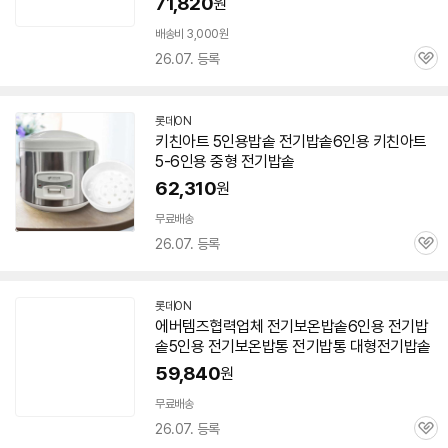
71,820
원
배송비 3,000원
26.07. 등록
관
심
롯데ON
키친아트
5인용
밥솥
전기
밥솥
6인용 키친아트
5-6인용 중형
전기
밥솥
62,310
원
무료배송
26.07. 등록
관
심
롯데ON
에버템즈협력업체
전기
보온
밥솥
6인용
전기
밥
솥
5인용
전기
보온밥통
전기
밥통 대형
전기
밥솥
59,840
원
무료배송
26.07. 등록
관