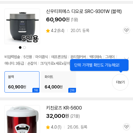
보
펼
치
신우티피에스 디오로 SRC-9301W (블랙)
기
60,900
원
(1몰)
상
4.2
(
84)
20.01. 등록
관
별
품
심
점
리
상
상
뷰
품
품
색
색
상
상
비압력
밥솥
/
5인용
/
마이콤식
/
테프론코팅
/
분리형커버
/
백미쾌속
/
그레이
/
에너지: 3등급
/
손잡이
/
크기(가로x세로x깊이): 275x225x225mm
닫
정
단위 가격별 확인도 가능해요!
기
보
펼
블랙
화이트
치
더보기
기
60,900
64,000
원
원
1위
2위
키친로즈 KR-5600
32,000
원
(21몰)
상
4.0
(
1)
26.06. 등록
관
별