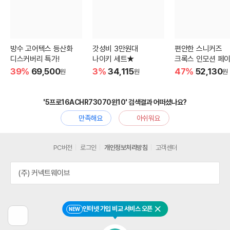
방수 고어텍스 등산화
갓성비 3만원대
편안한 스니커즈
디스커버리 특가!
나이키 세트★
크록스 인모션 페이
39%
69,500
3%
34,115
47%
52,130
원
원
원
'5프로16ACHR73070윈10' 검색결과 어떠셨나요?
만족해요
아쉬워요
PC버전
로그인
개인정보처리방침
고객센터
(주) 커넥트웨이브
인터넷 가입 비교 서비스 오픈
NEW
닫기
이
전