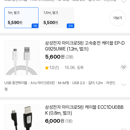
뷰
정
보
1m, 벌크
1.5m, 벌크
펼
더보기
5,590
5,500
원
원
치
1위
2위
기
삼성전자 마이크로
5핀
고속충전
케이블
EP-D
G925UWE (1.2m,
벌크
)
5,600
원
(2몰)
상
1.0
(
1)
16.06. 등록
관
별
품
심
점
리
USB 충전
케이블
/
A to 마이크로
5핀
/
M-M형
/
USB 2.0
/
길이: 1.2m
/
라운드
뷰
형
정
보
펼
치
삼성전자 마이크로
5핀
케이블
ECC1DU0BB
기
K (0.8m,
벌크
)
6,000
원
(1몰)