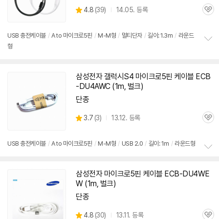
상
4.8
(
39)
14.05. 등록
관
별
품
심
점
리
USB 충전
케이블
/
A to 마이크로
5핀
/
M-M형
/
멀티단자
/
길이: 1.3m
/
라운드
뷰
형
정
보
펼
치
삼성전자 갤럭시S4 마이크로
5핀
케이블
ECB
기
-DU4AWC (1m,
벌크
)
단종
상
3.7
(
3)
13.12. 등록
관
별
품
심
점
리
USB 충전
케이블
/
A to 마이크로
5핀
/
M-M형
/
USB 2.0
/
길이: 1m
/
라운드형
뷰
정
보
삼성전자 마이크로
5핀
케이블
ECB-DU4WE
펼
W (1m,
벌크
)
치
기
단종
상
4.8
(
30)
13.11. 등록
관