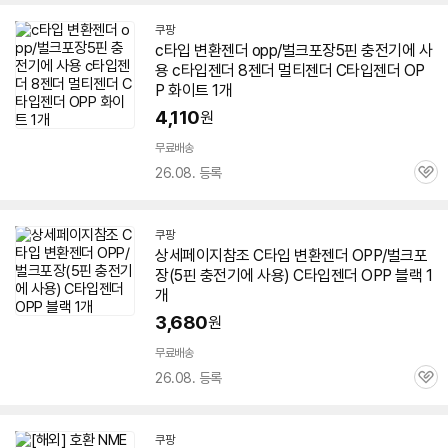
쿠팡
c타입 변환젠더 opp/
벌크
포장
5핀
충전기에 사
용 c타입젠더 8젠더 멀티젠더 C타입젠더 OP
P 화이트 1개
4,110
원
무료배송
26.08. 등록
관
심
쿠팡
상세페이지참조 C타입 변환젠더 OPP/
벌크
포
장(
5핀
충전기에 사용) C타입젠더 OPP 블랙 1
개
3,680
원
무료배송
26.08. 등록
관
심
쿠팡