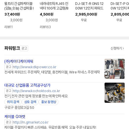
윌트리 간섭파케이블
네라네트웍 RJ45 컨
DJ-SET-R GNS 12
DI-SET-P G
(암놈,숫놈) 간섭파줄 I
넥터 100개 고급형/8
00W 12인치 파워드
0W 12인치
CT케이블 호스 줄 간
P8C/랜선/랜케이블
믹서 패시브스피커 행
서 패시브스피
37,400
4,500
2,985,000
2,805,00
원
원
원
섭파호스 석션텐스도
사용 이벤트장비 스탠
용 이벤트장비
3,000원
3,000원
무료
무료
자선 석션텐스용
드형 모니터스피커 무
형 무선마이크
선마이크 케이블
케이블
리뷰
11
리뷰
163
파워링크
광고
신청하기
(주)케이디케이파워
http://www.kdkpower.co.kr
광고
전세계 파워코드 주문제작, 태양열, 충전케이블, Wire 하네스 주문제작
대규모 산업용품 고척공구상가
http://www.kochoktools.co.kr
광고
전기,전자 관련 업체 정보를 한눈에 확인하세요
위치 검색
상호 검색
홍보 동영상
구로구 중앙로3길 50
케이블 G마켓
http://m.gmarket.co.kr
광고
케이블 주말까지 빠른 스타배송, 무료반품 혜택, 오늘 주문 내일도착!