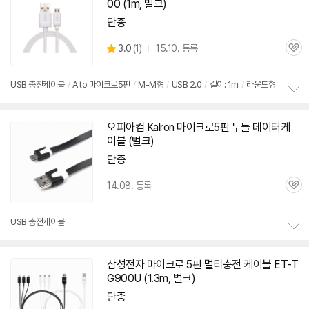
00 (1m,
벌크
)
단종
상
3.0
(
1)
15.10. 등록
관
별
품
심
점
리
USB 충전
케이블
/
A to 마이크로
5핀
/
M-M형
/
USB 2.0
/
길이: 1m
/
라운드형
뷰
정
보
오피아컴 Kalron 마이크로
5핀
누들 데이터
케
펼
이블
(
벌크
)
치
기
단종
14.08. 등록
관
심
USB 충전
케이블
정
보
삼성전자 마이크로
5핀
멀티충전
케이블
ET-T
펼
G900U (1.3m,
벌크
)
치
기
단종