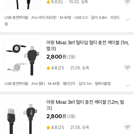
상
5.0
(
5)
16.02. 등록
관
별
품
심
점
리
USB 충전
케이블
/
A to 마이크로
5핀
/
M-M형
/
USB 2.0
/
길이: 0.8m
/
라운드
뷰
형
정
보
펼
치
아랑 Moaz 3in1 릴타입 멀티 충전
케이블
(1m,
기
벌크
)
2,800
원
(2몰)
상
4.8
(
21)
21.08. 등록
관
별
품
심
점
리
USB 충전
케이블
/
A to 멀티
/
M-M형
/
멀티단자
/
길이: 1m
/
릴
케이블
형
뷰
정
보
아랑 Moaz 3in1 멀티 충전
케이블
(1.2m,
벌
펼
크
)
치
기
2,800
원
(2몰)
상
4.8
(
21)
21.08. 등록
관
별
품