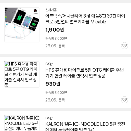
신세계몰
아트박스/애니클리어 3in1 애플8핀 30핀 마이
크로
5핀
멀티
벌크
케이블
M cable
1,900
원
배송비 3,000원
26.06. 등록
관
심
GS샵
HPS 휴대용 마이크로
5핀
OTG
케이블
주변
기기 연결
케이블
갤럭시
벌크
상품
930
원
배송비 3,600원
세부정보 열기/접기
26.06. 등록
관
심
GS샵
KALRON 칼론 KC-NOODLE LED
5핀
충전
데이터 누들
케이블
벌크
1+1