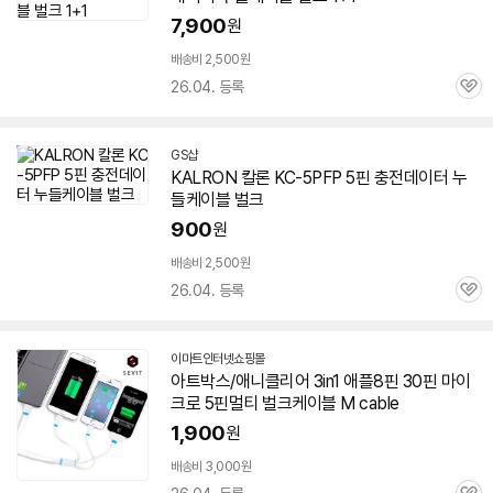
7,900
원
배송비 2,500원
26.04. 등록
관
심
GS샵
KALRON 칼론 KC-5PFP
5핀
충전데이터 누
들
케이블
벌크
900
원
배송비 2,500원
26.04. 등록
관
심
이마트인터넷쇼핑몰
아트박스/애니클리어 3in1 애플8핀 30핀 마이
크로
5핀
멀티
벌크
케이블
M cable
1,900
원
배송비 3,000원