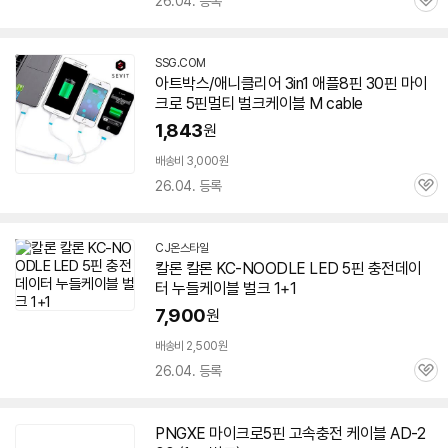
26.04. 등록
관
심
SSG.COM
아트박스/애니클리어 3in1 애플8핀 30핀 마이
크로
5핀
멀티
벌크
케이블
M cable
1,843
원
배송비 3,000원
26.04. 등록
관
심
CJ온스타일
칼론 칼론 KC-NOODLE LED
5핀
충전데이
터 누들
케이블
벌크
1+1
7,900
원
배송비 2,500원
26.04. 등록
관
심
PNGXE 마이크로
5핀
고속충전
케이블
AD-2