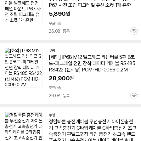
P67 사전 조립 피그테일 유선 소켓 1개 흔한
5,890
원
무료배송
26.08. 등록
관
심
쿠팡
[해외] IP68 M12
벌크
헤드 리셉터클
5핀
B코
드-피그테일 전면 장착 데이터
케이블
RS485
RS422 (센서용) PCM-HD-0099 0.2M
28,900
원
무료배송
26.08. 등록
관
심
쿠팡
정말빠른 충전
케이블
무선충전기 아이폰충전
기 고속충전기 C타입
케이블
C타입충전기 초고
속충전기 핀
벌크
포장 타입 충전기 초고속 핸드
폰충전기 고속충전
케이블
데이터
케이블
휴대