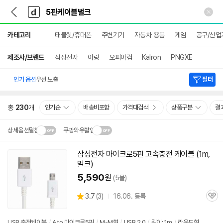
뒤
다
본문 바로가기
다
로
나
나
가
와
와
상
기
메
카테고리
태블릿/휴대폰
주변기기
자동차 용품
게임
공구/산업
세
인
검
색
제조사/브랜드
삼성전자
아랑
오피아컴
Kalron
PNGXE
인기 옵션
우선 노출
필터
총
230
개
인기순
배송비포함
가격대검색
상품구분
결
상세옵션펼침
쿠팡와우할인
설치 환경·지역에 따라
삼성전자 마이크로
5핀
고속충전
케이블
(1m,
닫
배송·설치비가 달라집니다.
벌크
)
기
5,590
원
(5몰)
상
3.7
(
3)
16.06. 등록
관
별
품
심
점
리
USB 충전
케이블
/
A to 마이크로
5핀
/
M-M형
/
USB 2.0
/
길이: 1m
/
라운드형