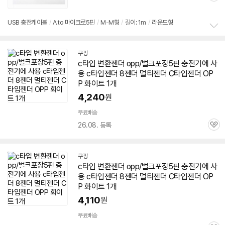
별
품
심
점
리
USB 충전
케이블
/
A to 마이크로
5핀
/
M-M형
/
길이: 1m
/
라운드형
뷰
정
보
쿠팡
펼
c타입 변환젠더 opp/
벌크
포장
5핀
충전기에 사
치
기
용 c타입젠더 8젠더 멀티젠더 C타입젠더 OP
P 화이트 1개
4,240
원
무료배송
26.08. 등록
관
심
쿠팡
c타입 변환젠더 opp/
벌크
포장
5핀
충전기에 사
용 c타입젠더 8젠더 멀티젠더 C타입젠더 OP
P 화이트 1개
4,110
원
무료배송