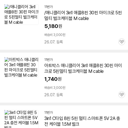
11번가
/애니클리어 3in1 애플8핀 30핀 마이크로
5핀
멀티
벌크
케이블
M cable
5,180
원
배송비 3,000원
26.07. 등록
관
심
11번가
아트박스 애니클리어 3in1 애플8핀 30핀 마이
크로
5핀
멀티
벌크
케이블
M cable
1,740
원
배송비 3,000원
26.07. 등록
관
심
11번가
3in1 C타입 8핀
5핀
멀티 스마트폰 5V 2A 충
전
케이블
1.5M
벌크