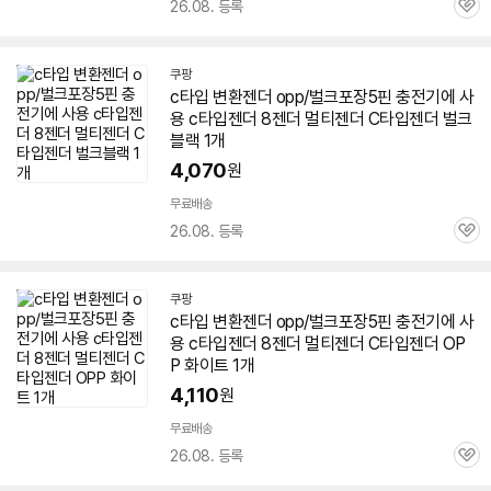
26.08. 등록
관
심
쿠팡
c타입 변환젠더 opp/
벌크
포장
5핀
충전기에 사
용 c타입젠더 8젠더 멀티젠더 C타입젠더
벌크
블랙 1개
4,070
원
무료배송
26.08. 등록
관
심
쿠팡
c타입 변환젠더 opp/
벌크
포장
5핀
충전기에 사
용 c타입젠더 8젠더 멀티젠더 C타입젠더 OP
P 화이트 1개
4,110
원
무료배송
26.08. 등록
관
심