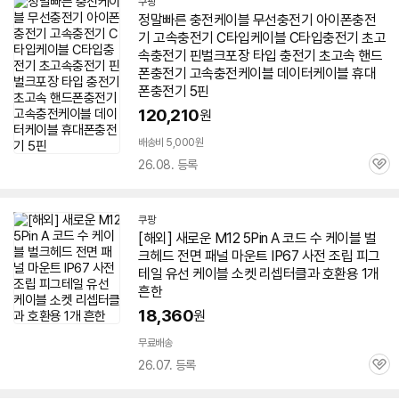
쿠팡
정말빠른 충전
케이블
무선충전기 아이폰충전
기 고속충전기 C타입
케이블
C타입충전기 초고
속충전기 핀
벌크
포장 타입 충전기 초고속 핸드
폰충전기 고속충전
케이블
데이터
케이블
휴대
폰충전기
5핀
120,210
원
배송비 5,000원
26.08. 등록
관
심
쿠팡
[해외] 새로운 M12 5Pin A 코드 수
케이블
벌
크
헤드 전면 패널 마운트 IP67 사전 조립 피그
테일 유선
케이블
소켓 리셉터클과 호환용 1개
흔한
18,360
원
무료배송
26.07. 등록
관
심