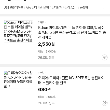
심
점
리
USB 충전
케이블
/
A to 멀티
/
M-M형
/
멀티단자
/
길이: 1.2m
/
플랫형
뷰
정
보
11번가
펼
Kalron 마이크로
5핀
누들
케이블
벌크
/칼국수
치
기
줄/Micro
5핀
표준규격/고급 단자/스마트폰 충
전
케이블
2,550
원
배송비 3,000원
26.08. 등록
관
심
11번가
오피아(오피아) 칼론 KC-5PFP
5핀
충전데이
터 누들
케이블
벌크
680
원
배송비 3,000원
26.08. 등록
관
심