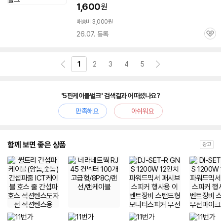
1,600
원
배송비 3,000원
26.07. 등록
관
심
1
2
3
4
5
'5핀케이블벌크' 검색결과 어떠셨나요?
만족해요
아쉬워요
함께 보면 좋은 상품
광고