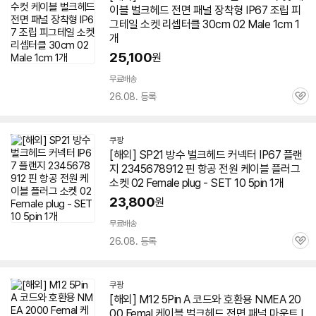
이블
벌크
헤드 전면 패널 장착형 IP67 조립 피
그테일 소켓 리셉터클 30cm 02 Male 1cm 1
개
25,100
원
무료배송
26.08. 등록
관
심
쿠팡
[해외] SP21 방수
벌크
헤드 커넥터 IP67 플랜
지 2345678912 핀 항공 전원
케이블
플러그
소켓 02 Female plug - SET 10 5pin 1개
23,800
원
무료배송
26.08. 등록
관
심
쿠팡
[해외] M12 5Pin A 코드와 호환용 NMEA 20
00 Femal
케이블
벌크
헤드 전면 패널 마운트 I