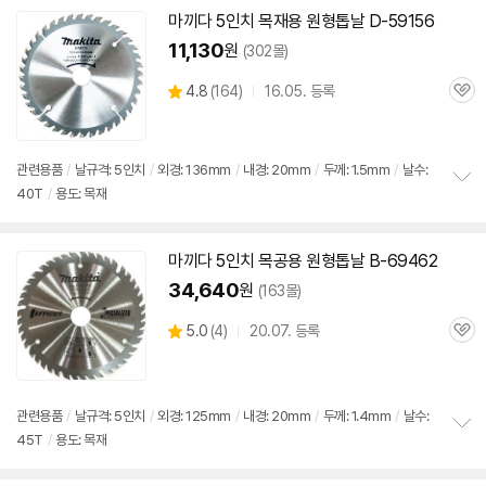
보
마끼다 5인치
목재용
원형
톱날
D-59156
펼
치
11,130
원
(302몰)
기
상
4.8
(
164)
16.05. 등록
관
별
품
심
점
리
뷰
관련용품
/
날규격: 5인치
/
외경: 136mm
/
내경: 20mm
/
두께: 1.5mm
/
날수:
40T
/
용도: 목재
정
보
펼
치
마끼다 5인치 목공용
원형
톱날
B-69462
기
34,640
원
(163몰)
상
5.0
(
4)
20.07. 등록
관
별
품
심
점
리
뷰
관련용품
/
날규격: 5인치
/
외경: 125mm
/
내경: 20mm
/
두께: 1.4mm
/
날수:
45T
/
용도: 목재
정
보
펼