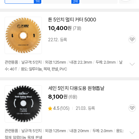
1위
2위
톤 5인치 멀티 커터 5000
10,400
원
(7몰)
22.12. 등록
관
심
관련용품
/
날규격: 5인치
/
외경: 125mm
/
내경: 22.3mm
/
두께: 2.0mm
/
날
수: 40T
/
용도: 알루미늄, 목재, 판넬, PVC
정
보
펼
치
세인 5인치 다용도용
원형
톱날
기
8,100
원
(6몰)
상
4.5
(
105)
21.03. 등록
관
별
품
심
점
리
뷰
관련용품
/
날규격: 5인치
/
외경: 125mm
/
내경: 20mm
/
두께: 2.0mm
/
용도:
철재, 알루미늄, 목재, 판넬