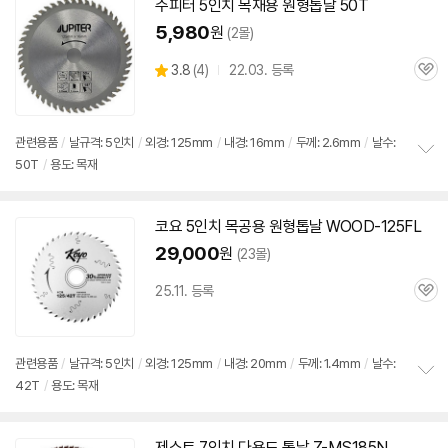
치
주피터 5인치
목재용
원형
톱날
50T
기
5,980
원
(2몰)
상
3.8
(
4)
22.03. 등록
관
별
품
심
점
리
뷰
관련용품
/
날규격: 5인치
/
외경: 125mm
/
내경: 16mm
/
두께: 2.6mm
/
날수:
50T
/
용도: 목재
정
보
펼
치
코요 5인치 목공용
원형
톱날
WOOD-125FL
기
29,000
원
(23몰)
25.11. 등록
관
심
관련용품
/
날규격: 5인치
/
외경: 125mm
/
내경: 20mm
/
두께: 1.4mm
/
날수:
42T
/
용도: 목재
정
보
펼
치
제스트 7인치 다용도
톱날
Z-MS185N