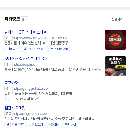
파워링크
광고
신청하기
밀워키 HOT 썸머 페스티벌
https://www.milwaukeetool.co.kr/
광고
전문가들의 이유 있는 선택. 프리미엄 전동공구
전동공구
팩아웃
수공구
뉴스레터구독
컷팅스타 절단석 본사 제조사
https://cstar.kr
광고
재구매율 95%, 무료 샘플 제공! 3M급 품질, 메탈 스텐 겸용, 대/소량 판매
공구하자
네이버페이 플러스
http://gongguhaza.com
광고
일의 격을 높이는 공구의 시작!오늘출발,내일도착!
이벤트
5.88% 파격 포인트!
절단석 G마켓
http://m.gmarket.co.kr
광고
절단석 주말까지 매일매일 빠른배송, 오늘 주문 내일도착 스타배송
G마켓베스트
슈퍼딜특가
스타배송
꼭멤버십