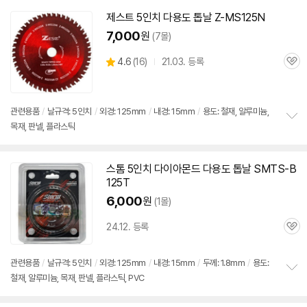
펼
치
제스트 5인치 다용도
톱날
Z-MS125N
기
7,000
원
(7몰)
상
4.6
(
16)
21.03. 등록
관
별
품
심
점
리
뷰
관련용품
/
날규격: 5인치
/
외경: 125mm
/
내경: 15mm
/
용도: 철재, 알루미늄,
목재, 판넬, 플라스틱
정
보
펼
치
스톰 5인치 다이아몬드 다용도
톱날
SMTS-B
기
125T
6,000
원
(1몰)
24.12. 등록
관
심
관련용품
/
날규격: 5인치
/
외경: 125mm
/
내경: 15mm
/
두께: 1.8mm
/
용도:
철재, 알루미늄, 목재, 판넬, 플라스틱, PVC
정
보
펼