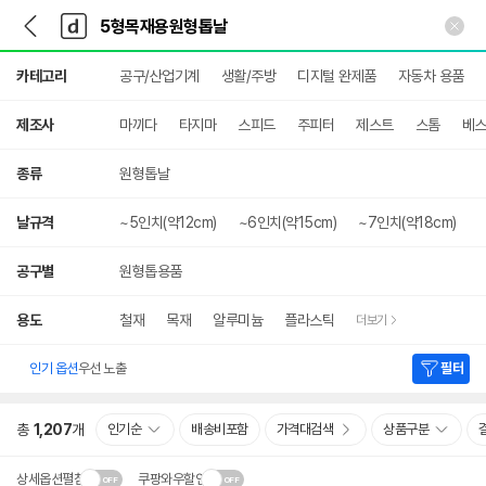
뒤
다
본문 바로가기
다
로
나
나
가
와
와
상
기
메
카테고리
공구/산업기계
생활/주방
디지털 완제품
자동차 용품
세
인
검
색
제조사
마끼다
타지마
스피드
주피터
제스트
스톰
베
종류
원형톱날
날규격
~5인치(약12cm)
~6인치(약15cm)
~7인치(약18cm)
공구별
원형톱용품
용도
철재
목재
알루미늄
플라스틱
더보기
인기 옵션
우선 노출
필터
총
1,207
개
인기순
배송비포함
가격대검색
상품구분
상세옵션펼침
쿠팡와우할인