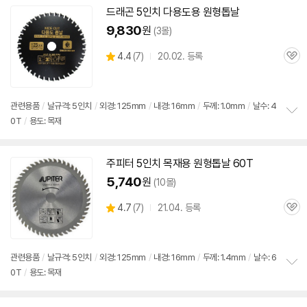
치
드래곤 5인치 다용도용
원형
톱날
기
9,830
원
(3몰)
상
4.4
(
7)
20.02. 등록
관
별
품
심
점
리
뷰
관련용품
/
날규격: 5인치
/
외경: 125mm
/
내경: 16mm
/
두께: 1.0mm
/
날수: 4
0T
/
용도: 목재
정
보
펼
치
주피터 5인치
목재용
원형
톱날
60T
기
5,740
원
(10몰)
상
4.7
(
7)
21.04. 등록
관
별
품
심
점
리
뷰
관련용품
/
날규격: 5인치
/
외경: 125mm
/
내경: 16mm
/
두께: 1.4mm
/
날수: 6
0T
/
용도: 목재
정
보
펼