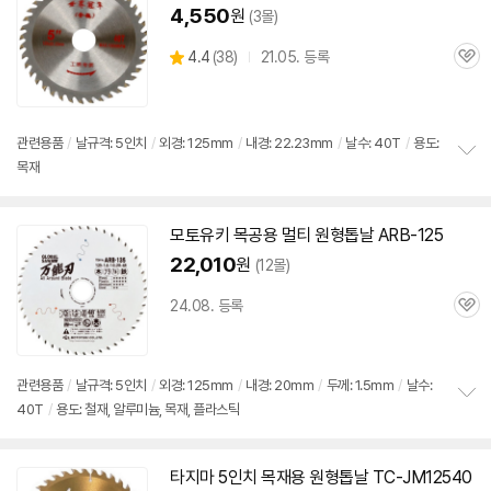
기
4,550
원
(3몰)
상
4.4
(
38)
21.05. 등록
관
별
품
심
점
리
뷰
관련용품
/
날규격: 5인치
/
외경: 125mm
/
내경: 22.23mm
/
날수: 40T
/
용도:
목재
정
보
펼
치
모토유키 목공용 멀티
원형
톱날
ARB-125
기
22,010
원
(12몰)
24.08. 등록
관
심
관련용품
/
날규격: 5인치
/
외경: 125mm
/
내경: 20mm
/
두께: 1.5mm
/
날수:
40T
/
용도: 철재, 알루미늄, 목재, 플라스틱
정
보
펼
치
타지마 5인치
목재용
원형
톱날
TC-JM12540