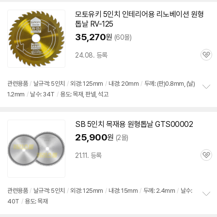
펼
치
모토유키 5인치 인테리어용 리노베이션
원형
기
톱날
RV-125
35,270
원
(60몰)
24.08. 등록
관
심
관련용품
/
날규격: 5인치
/
외경: 125mm
/
내경: 20mm
/
두께: (판)0.8mm, (날)
1.2mm
/
날수: 34T
/
용도: 목재, 판넬, 석고
정
보
펼
치
SB 5인치
목재용
원형
톱날
GTS00002
기
25,900
원
(2몰)
21.11. 등록
관
심
관련용품
/
날규격: 5인치
/
외경: 125mm
/
내경: 15mm
/
두께: 2.4mm
/
날수:
40T
/
용도: 목재
정
보