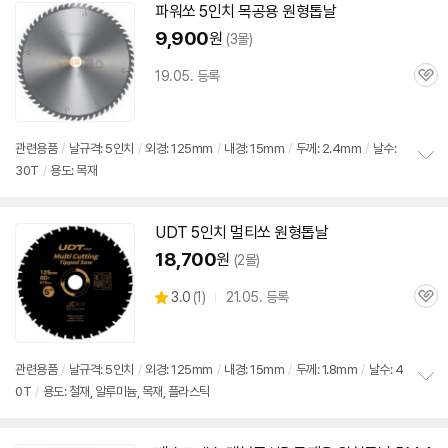
치
파워쏘 5인치 목공용
원형
톱날
기
9,900
원
(3몰)
19.05. 등록
관
심
관련용품
/
날규격: 5인치
/
외경: 125mm
/
내경: 15mm
/
두께: 2.4mm
/
날수:
30T
/
용도: 목재
정
보
펼
치
UDT 5인치 멀티쏘
원형
톱날
기
18,700
원
(2몰)
상
3.0
(
1)
21.05. 등록
관
별
품
심
점
리
뷰
관련용품
/
날규격: 5인치
/
외경: 125mm
/
내경: 15mm
/
두께: 1.8mm
/
날수: 4
0T
/
용도: 철재, 알루미늄, 목재, 플라스틱
정
보
펼