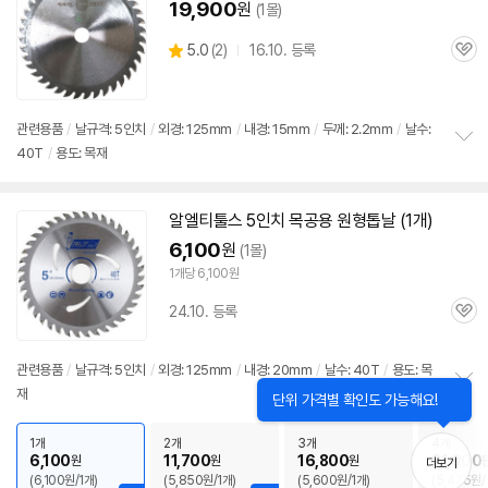
19,900
원
(1몰)
상
5.0
(
2)
16.10. 등록
관
별
품
심
점
리
뷰
관련용품
/
날규격: 5인치
/
외경: 125mm
/
내경: 15mm
/
두께: 2.2mm
/
날수:
40T
/
용도: 목재
정
보
펼
치
알엘티툴스 5인치 목공용
원형
톱날
(1개)
기
6,100
원
(1몰)
1개당 6,100원
24.10. 등록
관
심
관련용품
/
날규격: 5인치
/
외경: 125mm
/
내경: 20mm
/
날수: 40T
/
용도: 목
재
닫
정
단위 가격별 확인도 가능해요!
기
보
펼
1개
2개
3개
4개
치
6,100
11,700
16,800
21,900
원
원
원
더보기
기
(6,100원/1개)
(5,850원/1개)
(5,600원/1개)
(5,475원/