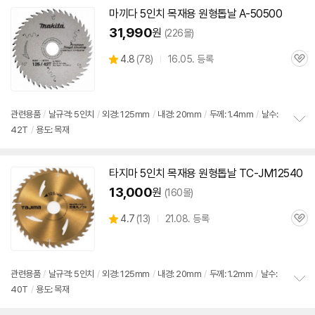
치
마끼다 5인치
목재용
원형
톱날
A-50500
기
31,990
원
(226몰)
상
4.8
(
78)
16.05. 등록
관
별
품
심
점
리
뷰
관련용품
/
날규격: 5인치
/
외경: 125mm
/
내경: 20mm
/
두께: 1.4mm
/
날수:
42T
/
용도: 목재
정
보
펼
치
타지마 5인치
목재용
원형
톱날
TC-JM12540
기
13,000
원
(160몰)
상
4.7
(
13)
21.08. 등록
관
별
품
심
점
리
뷰
관련용품
/
날규격: 5인치
/
외경: 125mm
/
내경: 20mm
/
두께: 1.2mm
/
날수:
40T
/
용도: 목재
정
보