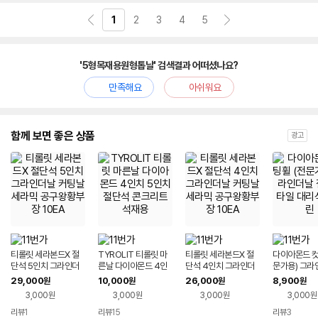
펼
치
1
2
3
4
5
기
'5형목재용원형톱날' 검색결과 어떠셨나요?
만족해요
아쉬워요
함께 보면 좋은 상품
광고
티롤릿 세라본드X 절
TYROLIT 티롤릿 마
티롤릿 세라본드X 절
다이아몬드 컷
단석 5인치 그라인더
른날 다이아몬드 4인
단석 4인치 그라인더
문가용) 그라
날 커팅날 세라믹 공구
치 5인치 절단석 콘크
날 커팅날 세라믹 공구
단석 타일 대
29,000
10,000
26,000
8,900
원
원
원
원
왕황부장 10EA
리트 석재용
왕황부장 10EA
린
3,000원
3,000원
3,000원
3,000원
리뷰
1
리뷰
15
리뷰
3