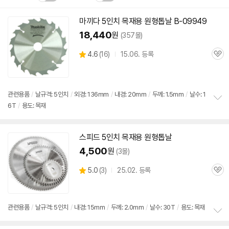
설치 환경·지역에 따라
마끼다 5인치
목재용
원형
톱날
B-09949
닫
배송·설치비가 달라집니다.
18,440
원
(357몰)
기
상
4.6
(
16)
15.06. 등록
관
별
품
심
점
리
뷰
관련용품
/
날규격: 5인치
/
외경: 136mm
/
내경: 20mm
/
두께: 1.5mm
/
날수: 1
6T
/
용도: 목재
정
보
펼
치
스피드 5인치
목재용
원형
톱날
기
4,500
원
(3몰)
상
5.0
(
3)
25.02. 등록
관
별
품
심
점
리
뷰
관련용품
/
날규격: 5인치
/
내경: 15mm
/
두께: 2.0mm
/
날수: 30T
/
용도: 목재
정