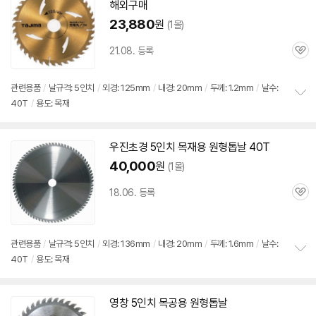
기
해외구매
23,880
원
(1몰)
21.08. 등록
관
심
관련용품
/
날규격: 5인치
/
외경: 125mm
/
내경: 20mm
/
두께: 1.2mm
/
날수:
40T
/
용도: 목재
정
보
펼
치
우진초경 5인치
목재용
원형
톱날
40T
기
40,000
원
(1몰)
18.06. 등록
관
심
관련용품
/
날규격: 5인치
/
외경: 136mm
/
내경: 20mm
/
두께: 1.6mm
/
날수:
40T
/
용도: 목재
정
보
펼
치
영창 5인치 목공용
원형
톱날
기