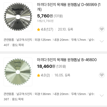
치
마끼다 5인치
목재용
원형
톱날
D-66999 (1
기
개)
5,760
원
(131몰)
1개당 5,760원
상
4.6
(
127)
20.10. 등록
관
별
품
심
점
리
관련용품
/
날규격: 5인치
/
외경: 125mm
/
내경: 20mm
/
두께: 1.7mm
/
날수:
뷰
40T
/
용도: 목재
정
보
펼
치
마끼다 5인치
목재용
원형
톱날
B-46800
기
18,460
원
(126몰)
상
4.0
(
2)
16.05. 등록
관
별
품
심
점
리
뷰
관련용품
/
날규격: 5인치
/
외경: 136mm
/
내경: 20mm
/
두께: 1.5mm
/
날수:
36T
/
용도: 목재
정
보