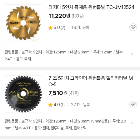
펼
치
타지마 5인치
목재용
원형
톱날
TC-JM12524
기
11,220
원
(133몰)
상
5.0
(
2)
19.11. 등록
관
별
품
심
점
리
뷰
관련용품
/
날규격: 5인치
/
외경: 125mm
/
내경: 20mm
/
두께: 1.2mm
/
날수:
24T
/
용도: 목재
정
보
펼
치
긴조 5인치 그라인더
원형
톱용 멀티커터날 M
기
C-5
7,510
원
(41몰)
상
4.0
(
1)
22.12. 등록
관
별
품
심
점
리
관련용품
/
날규격: 5인치
/
외경: 125mm
/
내경: 20mm(15mm겸용)
/
두께: 2.0
뷰
mm
/
날수: 40T
/
용도: 철재, 알루미늄, 목재, 플라스틱
정
보