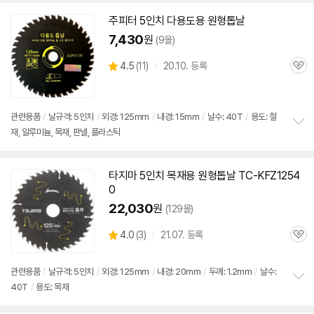
펼
치
주피터 5인치 다용도용
원형
톱날
기
7,430
원
(9몰)
상
4.5
(
11)
20.10. 등록
관
별
품
심
점
리
뷰
관련용품
/
날규격: 5인치
/
외경: 125mm
/
내경: 15mm
/
날수: 40T
/
용도: 철
재, 알루미늄, 목재, 판넬, 플라스틱
정
보
펼
세부정보 열기/접기
치
타지마 5인치
목재용
원형
톱날
TC-KFZ1254
기
0
22,030
원
(129몰)
상
4.0
(
3)
21.07. 등록
관
별
품
심
점
리
관련용품
/
날규격: 5인치
/
외경: 125mm
/
내경: 20mm
/
두께: 1.2mm
/
날수:
뷰
40T
/
용도: 목재
정
보