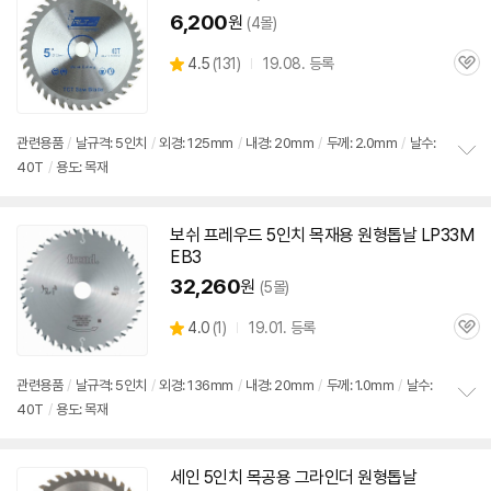
기
6,200
원
(4몰)
상
4.5
(
131)
19.08. 등록
관
별
품
심
점
리
뷰
관련용품
/
날규격: 5인치
/
외경: 125mm
/
내경: 20mm
/
두께: 2.0mm
/
날수:
40T
/
용도: 목재
정
보
펼
치
보쉬 프레우드 5인치
목재용
원형
톱날
LP33M
기
EB3
32,260
원
(5몰)
상
4.0
(
1)
19.01. 등록
관
별
품
심
점
리
관련용품
/
날규격: 5인치
/
외경: 136mm
/
내경: 20mm
/
두께: 1.0mm
/
날수:
뷰
40T
/
용도: 목재
정
보
펼
치
세인 5인치 목공용 그라인더
원형
톱날