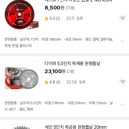
기
8,500
원
(13몰)
상
5.0
(
3)
20.11. 등록
관
별
품
심
점
리
뷰
관련용품
/
날규격: 7인치
/
외경: 185mm
/
내경: 19mm
/
용도: 철재, 알루미늄,
목재, 판넬, 플라스틱
정
보
펼
치
다이와 5.5인치
목재용
원형
톱날
기
23,100
원
(2몰)
상
4.8
(
4)
20.04. 등록
관
별
품
심
점
리
뷰
관련용품
/
날규격: 5.5인치
/
외경: 136mm
/
내경: 20mm
/
두께: 1.5mm
/
날
수: 40T
/
용도: 목재
정
보
펼
치
세인 5인치 목공용
원형
톱날
20mm