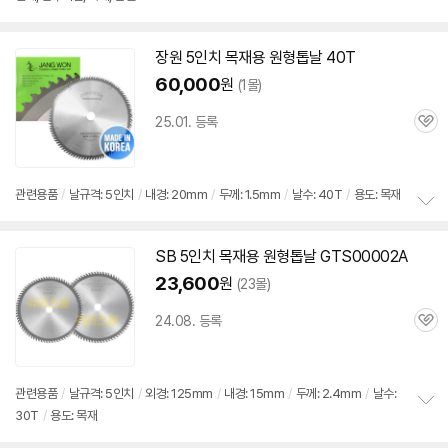
정
보
펼
치
장원 5인치
목재용
원형
톱날
40T
기
60,000
원
(1몰)
25.01. 등록
관
심
관련용품
/
날규격: 5인치
/
내경: 20mm
/
두께: 1.5mm
/
날수: 40T
/
용도: 목재
정
보
SB 5인치
목재용
원형
톱날
GTS00002A
펼
치
23,600
원
(23몰)
기
24.08. 등록
관
심
관련용품
/
날규격: 5인치
/
외경: 125mm
/
내경: 15mm
/
두께: 2.4mm
/
날수:
30T
/
용도: 목재
정
보