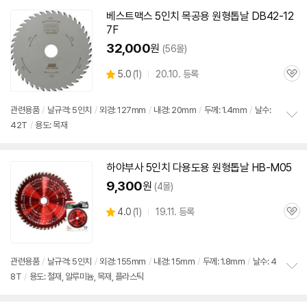
펼
치
베스트맥스 5인치 목공용
원형
톱날
DB42-12
기
7F
32,000
원
(56몰)
상
5.0
(
1)
20.10. 등록
관
별
품
심
점
리
관련용품
/
날규격: 5인치
/
외경: 127mm
/
내경: 20mm
/
두께: 1.4mm
/
날수:
뷰
42T
/
용도: 목재
정
보
펼
치
하야부사 5인치 다용도용
원형
톱날
HB-M05
기
9,300
원
(4몰)
상
4.0
(
1)
19.11. 등록
관
별
품
심
점
리
뷰
관련용품
/
날규격: 5인치
/
외경: 155mm
/
내경: 15mm
/
두께: 1.8mm
/
날수: 4
8T
/
용도: 철재, 알루미늄, 목재, 플라스틱
정
보
펼