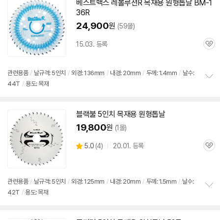
치
베스트맥스 레볼루션R
목재용
원형
톱날
BM-1
기
36R
24,900
원
(59몰)
15.03. 등록
관
심
관련용품
/
날규격: 5인치
/
외경: 136mm
/
내경: 20mm
/
두께: 1.4mm
/
날수:
44T
/
용도: 목재
정
보
펼
치
블랙불 5인치
목재용
원형
톱날
기
19,800
원
(1몰)
상
5.0
(
4)
20.01. 등록
관
별
품
심
점
리
뷰
관련용품
/
날규격: 5인치
/
외경: 125mm
/
내경: 20mm
/
두께: 1.5mm
/
날수:
42T
/
용도: 목재
정
보
펼