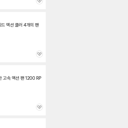
관
심
피드 액션 쿨러 4개의 팬
관
심
 고속 액션 팬 1200 RP
관
심