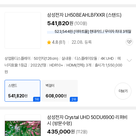
삼성
전자 LH50BEAHLBFXKR (스탠드)
541,820
원
(100몰)
523,544원 [이마트몰] 현대카드 / 무이자 최대 3개월
상
4.8
(
81)
22.08. 등록
관
별
품
심
점
리
상업용디스플레이
/
50인치
(126cm)
/
실내용
/
디스플레이모듈
/
4K UHD
/
에
세부정보 열기/접기
뷰
너지효율: 1등급
/
2022년형
/
HDR10+
/
HDMI(전체): 3개
/
출시가: 1,550,000
정
원
보
펼
치
스탠드
벽걸이
기
더보기
541,820
608,000
원
원
1위
2위
삼성
전자 Crystal UHD 50DU6900 리퍼비
시 (방문수령)
435,000
원
(112몰)