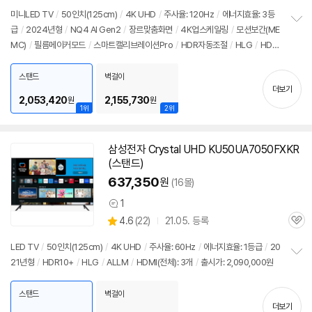
심
점
리
미니LED
TV
/
50인치
(125cm)
/
4K UHD
/
주사율: 120Hz
/
에너지효율: 3등
뷰
급
/
2024년형
/
NQ4 AI Gen2
/
장르맞춤화면
/
4K업스케일링
/
모션보간(ME
정
MC)
/
필름메이커모드
/
스마트캘리브레이션Pro
/
HDR자동조절
/
HLG
/
HDR
보
펼
10+
/
ALLM
/
VRR(144Hz)
/
HGIG
/
휴싱크
/
게임모드
/
HDMI2.1
/
FreeSy
치
nc
/
타이젠
/
HDMI(전체): 4개
/
출시가: 2,090,000원
스탠드
벽걸이
기
더보기
2,053,420
2,155,730
원
원
1위
2위
삼성
전자 Crystal UHD KU50UA7050FXKR
(스탠드)
637,350
원
(16몰)
1
상
상
4.6
(
22)
21.05. 등록
품
관
별
의
품
심
점
견
LED
TV
/
50인치
(125cm)
/
4K UHD
/
주사율: 60Hz
/
에너지효율: 1등급
/
20
리
21년형
/
HDR10+
/
HLG
/
ALLM
/
HDMI(전체): 3개
/
출시가: 2,090,000원
정
뷰
보
펼
스탠드
벽걸이
치
더보기