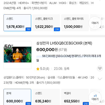
2024년형
/
HDR10+
/
화면반사방지
/
ALLM
/
HGIG
/
휴싱크
/
게임모드
/
H
정
DMI(전체): 4개
/
출시가: 1,550,000원
보
펼
치
스탠드
스탠드, 플랫 티크
스탠드, 플랫 화이트
스탠드, 플
기
더보기
1,678,430
1,622,250
1,500,000
2,012,
원
원
원
1위
2위
삼성
전자 LH50QBCEBGCXKR (본체)
600,000
원
(67몰)
567,300원 [SSG.COM] 현대카드 / 무이자 최대 3개
월
상
5.0
(
4)
23.09. 등록
관
별
품
심
점
상업용디스플레이
/
50인치
(126cm)
/
실내용
/
디스플레이모듈
/
4K UHD
/
20
리
23년형
/
HDMI(전체): 3개
/
출시가: 1,550,000원
정
뷰
보
펼
본체
스탠드
벽걸이
천장형
+1
치
더보기
기
600,000
635,240
652,550
1,095,
원
원
원
1위
2위