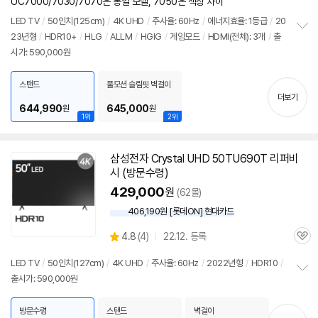
견
UC7000/7030/7070은 동일 모델, 7050은 색상 차이
리
뷰
LED
TV
/
50인치
(125cm)
/
4K UHD
/
주사율: 60Hz
/
에너지효율: 1등급
/
20
23년형
/
HDR10+
/
HLG
/
ALLM
/
HGIG
/
게임모드
/
HDMI(전체): 3개
/
출
정
시가: 590,000원
보
펼
치
스탠드
풀모션 슬림핏 벽걸이
기
더보기
644,990
645,000
원
원
1위
2위
삼성
전자 Crystal UHD 50TU690T 리퍼비
시 (방문수령)
429,000
원
(62몰)
406,190원 [롯데ON] 현대카드
상
4.8
(
4)
22.12. 등록
관
별
품
심
점
LED
TV
/
50인치
(127cm)
/
4K UHD
/
주사율: 60Hz
/
2022년형
/
HDR10
/
리
출시가: 590,000원
정
뷰
보
펼
방문수령
스탠드
벽걸이