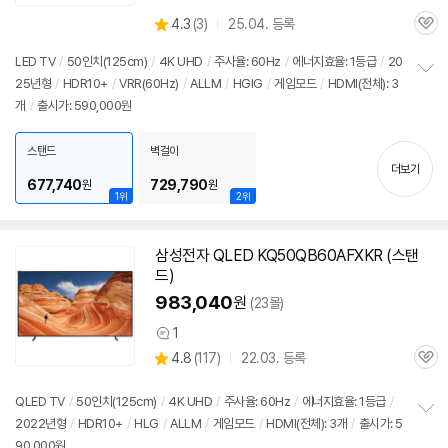
상
4.3
(
3)
25.04. 등록
관
별
품
심
점
LED
TV
/
50인치
(125cm)
/
4K UHD
/
주사율: 60Hz
/
에너지효율: 1등급
/
20
리
25년형
/
HDR10+
/
VRR(60Hz)
/
ALLM
/
HGIG
/
게임모드
/
HDMI(전체): 3
정
뷰
개
/
출시가: 590,000원
보
펼
치
스탠드
벽걸이
기
더보기
677,740
729,790
원
원
1위
2위
삼성
전자 QLED KQ50QB60AFXKR (스탠
드)
983,040
원
(23몰)
1
상
상
4.8
(
117)
22.03. 등록
품
관
별
의
품
심
점
견
리
QLED
TV
/
50인치
(125cm)
/
4K UHD
/
주사율: 60Hz
/
에너지효율: 1등급
/
뷰
2022년형
/
HDR10+
/
HLG
/
ALLM
/
게임모드
/
HDMI(전체): 3개
/
출시가: 5
정
90,000원
보