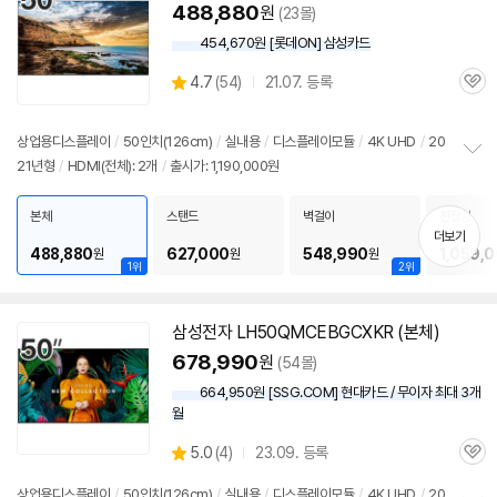
488,880
원
(23몰)
454,670원 [롯데ON] 삼성카드
상
4.7
(
54)
21.07. 등록
관
별
품
심
점
리
상업용디스플레이
/
50인치
(126cm)
/
실내용
/
디스플레이모듈
/
4K UHD
/
20
뷰
21년형
/
HDMI(전체): 2개
/
출시가: 1,190,000원
정
보
펼
본체
스탠드
벽걸이
천장형
치
더보기
기
488,880
627,000
548,990
1,059,
원
원
원
1위
2위
삼성
전자 LH50QMCEBGCXKR (본체)
678,990
원
(54몰)
664,950원 [SSG.COM] 현대카드 / 무이자 최대 3개
월
상
5.0
(
4)
23.09. 등록
관
별
품
심
점
상업용디스플레이
/
50인치
(126cm)
/
실내용
/
디스플레이모듈
/
4K UHD
/
20