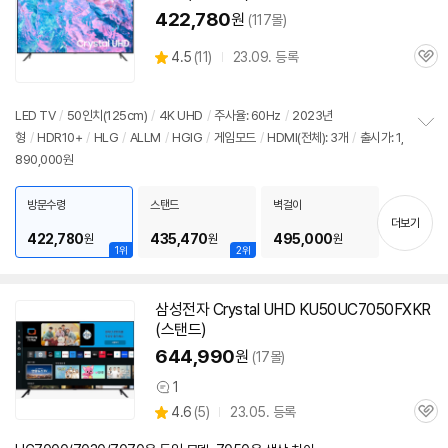
422,780
원
(117몰)
상
4.5
(
11)
23.09. 등록
관
별
품
심
점
리
LED
TV
/
50인치
(125cm)
/
4K UHD
/
주사율: 60Hz
/
2023년
뷰
형
/
HDR10+
/
HLG
/
ALLM
/
HGIG
/
게임모드
/
HDMI(전체): 3개
/
출시가: 1,
정
890,000원
보
펼
치
방문수령
스탠드
벽걸이
기
더보기
422,780
435,470
495,000
원
원
원
1위
2위
삼성
전자 Crystal UHD KU50UC7050FXKR
(스탠드)
644,990
원
(17몰)
1
상
상
4.6
(
5)
23.05. 등록
품
관
별
의
품
심
점