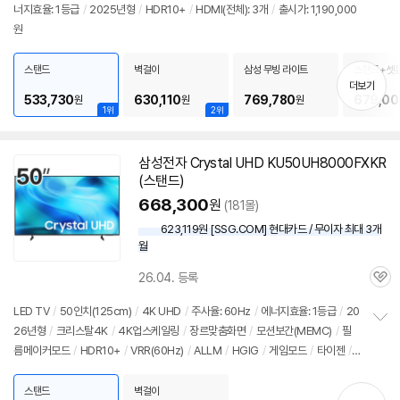
너지효율: 1등급
/
2025년형
/
HDR10+
/
HDMI(전체): 3개
/
출시가: 1,190,000
정
뷰
원
보
펼
치
스탠드
벽걸이
삼성 무빙 라이트
스탠드+셋톱
기
스 G1
더보기
533,730
630,110
769,780
679,00
원
원
원
1위
2위
삼성
전자 Crystal UHD KU50UH8000FXKR
(스탠드)
668,300
원
(181몰)
623,119원 [SSG.COM] 현대카드 / 무이자 최대 3개
월
26.04. 등록
관
심
LED
TV
/
50인치
(125cm)
/
4K UHD
/
주사율: 60Hz
/
에너지효율: 1등급
/
20
26년형
/
크리스탈4K
/
4K업스케일링
/
장르맞춤화면
/
모션보간(MEMC)
/
필
정
름메이커모드
/
HDR10+
/
VRR(60Hz)
/
ALLM
/
HGIG
/
게임모드
/
타이젠
/
보
펼
HDMI(전체): 3개
/
출시가: 1,190,000원
치
스탠드
벽걸이