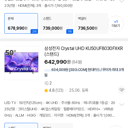
리
23년형
/
HDMI(전체): 3개
/
출시가: 1,190,000원
정
뷰
보
펼
본체
스탠드
벽걸이
+1
치
더보기
기
678,990
739,000
736,500
원
원
원
2위
1위
삼성
전자 Crystal UHD KU50UF8030FXKR
(스탠드)
642,990
원
(84몰)
634,009원 [SSG.COM] 현대카드 / 무이자 최대 3개
월
2
상
상
4.8
(
123)
25.06. 등록
품
관
별
의
품
심
점
견
리
LED
TV
/
50인치
(125cm)
/
4K UHD
/
주사율: 60Hz
/
에너지효율: 1등급
/
20
뷰
25년형
/
크리스털UHD
/
4K업스케일링
/
필름메이커모드
/
HDR10+
/
VRR(6
정
0Hz)
/
ALLM
/
HGIG
/
게임모드
/
타이젠
/
HDMI(전체): 3개
/
출시가: 1,090,0
보
펼
00원
치