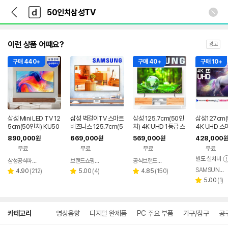
뒤
다
본문 바로가기
다
로
나
나
가
와
와
기
메
인
이런 상품 어때요?
광고
구매 440+
구매 40+
구매 10+
삼성 Mini LED TV 12
삼성 벽걸이TV 스마트
삼성 125.7cm(50인
삼성127cm(
5cm(50인치) KU50
비즈니스 125.7cm(5
치) 4K UHD 1등급 스
4K UHD 스
MH70AFXKR 스탠드
0인치) UHD 4K 1등
마트 비지니스TV 삼성
0U7900 
890,000
669,000
569,000
428,000
원
원
원
원
급 삼성무료설치
기사님 무료설치
령
무료
무료
무료
무료
별도 설치비
삼성공식파트너 다솜프라자
브랜드쇼핑닷컴
공식브랜드스토어
네이버
네이버
네이버
SAMSUNG LG 리퍼몰
리
페이
리
페이
리
페이
4.90
(
212
)
5.00
(
4
)
4.85
(
150
)
별
별
별
뷰
뷰
뷰
리
5.00
(
1
)
점
점
점
별
수
수
수
뷰
점
수
상
카테고리
영상음향
디지털 완제품
PC 주요 부품
가구/침구
공
세
검