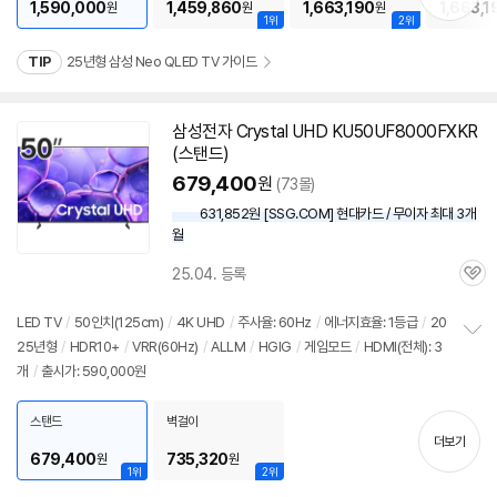
1,590,000
1,459,860
1,663,190
1,663,1
원
원
원
1위
2위
TIP
25년형 삼성 Neo QLED TV 가이드
삼성
전자 Crystal UHD KU50UF8000FXKR
(스탠드)
679,400
원
(73몰)
631,852원 [SSG.COM] 현대카드 / 무이자 최대 3개
월
25.04. 등록
관
심
LED
TV
/
50인치
(125cm)
/
4K UHD
/
주사율: 60Hz
/
에너지효율: 1등급
/
20
25년형
/
HDR10+
/
VRR(60Hz)
/
ALLM
/
HGIG
/
게임모드
/
HDMI(전체): 3
정
개
/
출시가: 590,000원
보
펼
치
스탠드
벽걸이
기
더보기
679,400
735,320
원
원
1위
2위