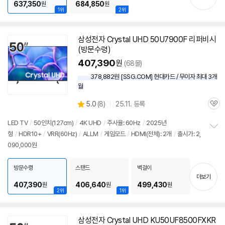
기
637,350
684,850
원
원
1위
2위
삼성
전자 Crystal UHD 50U7900F 리퍼비시
(방문수령)
407,390
원
(68몰)
378,882원 [SSG.COM] 현대카드 / 무이자 최대 3개
월
상
5.0
(
8)
25.11. 등록
관
별
품
심
점
LED
TV
/
50인치
(127cm)
/
4K UHD
/
주사율: 60Hz
/
2025년
리
형
/
HDR10+
/
VRR(60Hz)
/
ALLM
/
게임모드
/
HDMI(전체): 2개
/
출시가: 2,
정
뷰
090,000원
보
펼
치
방문수령
스탠드
벽걸이
기
더보기
407,390
406,640
499,430
원
원
원
2위
1위
삼성
전자 Crystal UHD KU50UF8500FXKR