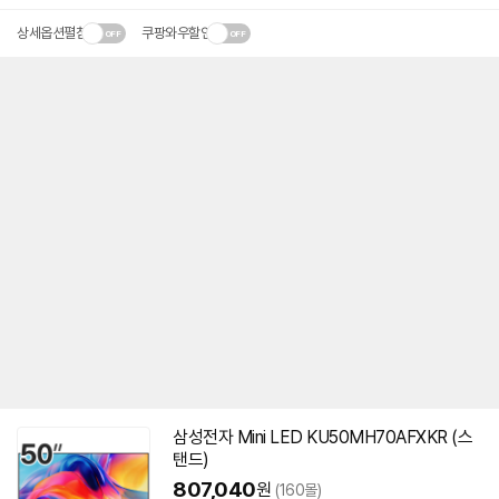
상세옵션펼침
쿠팡와우할인
삼성
전자 Mini LED KU50MH70AFXKR (스
탠드)
807,040
원
(160몰)