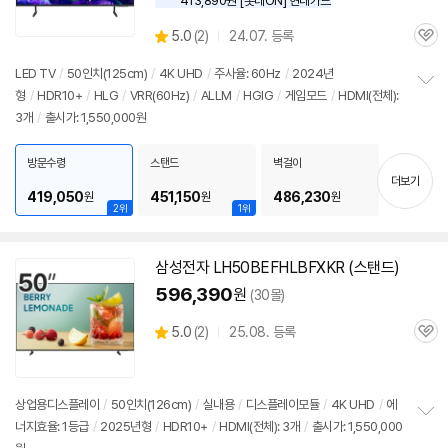
413,890원 [롯데ON] 현대카드
상
5.0
(
2)
24.07. 등록
관
별
품
심
점
LED
TV
/
50인치
(125cm)
/
4K UHD
/
주사율: 60Hz
/
2024년
리
형
/
HDR10+
/
HLG
/
VRR(60Hz)
/
ALLM
/
HGIG
/
게임모드
/
HDMI(전체):
정
뷰
3개
/
출시가: 1,550,000원
보
펼
치
방문수령
스탠드
벽걸이
기
더보기
419,050
451,150
486,230
원
원
원
2위
1위
삼성
전자 LH50BEFHLBFXKR (스탠드)
596,390
원
(30몰)
상
5.0
(
2)
25.08. 등록
관
별
품
심
점
리
뷰
상업용디스플레이
/
50인치
(126cm)
/
실내용
/
디스플레이모듈
/
4K UHD
/
에
너지효율: 1등급
/
2025년형
/
HDR10+
/
HDMI(전체): 3개
/
출시가: 1,550,000
정