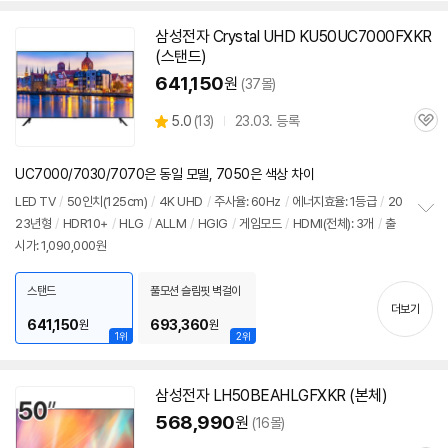
삼성
전자 Crystal UHD KU50UC7000FXKR
(스탠드)
641,150
원
(37몰)
상
5.0
(
13)
23.03. 등록
관
별
품
심
점
리
UC7000/7030/7070은 동일 모델, 7050은 색상 차이
뷰
LED
TV
/
50인치
(125cm)
/
4K UHD
/
주사율: 60Hz
/
에너지효율: 1등급
/
20
23년형
/
HDR10+
/
HLG
/
ALLM
/
HGIG
/
게임모드
/
HDMI(전체): 3개
/
출
정
시가: 1,090,000원
보
펼
치
스탠드
풀모션 슬림핏 벽걸이
기
더보기
641,150
693,360
원
원
1위
2위
삼성
전자 LH50BEAHLGFXKR (본체)
568,990
원
(16몰)