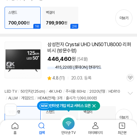
펼
치
스탠드
벽걸이
기
더보기
700,000
799,990
원
원
1위
2위
삼성
전자 Crystal UHD UN50TU8000 리퍼
비시 (방문수령)
446,460
원
(54몰)
415,220원 [롯데ON] 현대카드
상
4.8
(
11)
20.03. 등록
관
별
품
심
점
리
LED
TV
/
50인치
(125cm)
/
4K UHD
/
주사율: 60Hz
/
2020년형
/
HDR10
뷰
/
ALLM
/
게임모드
/
HDMI(전체): 3개
/
출시가: 1,090,000원
정
보
인터넷 가입 비교 서비스 오픈
NEW
닫기
펼
이
방문수령
스탠드
벽걸이
치
전
더보기
페
기
446,460
470,000
519,000
원
원
원
이
2위
1위
지
홈
검색
인터넷·TV
마이페이지
최근본
로