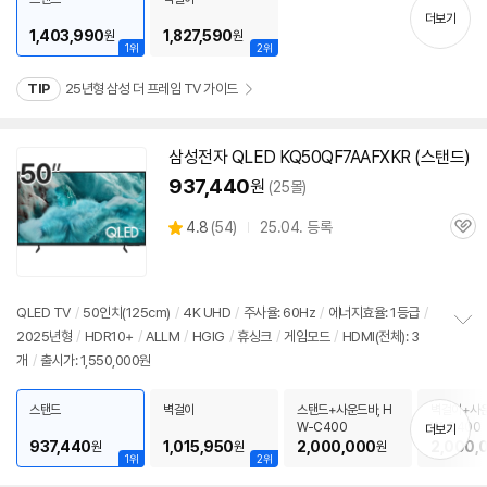
기
더보기
1,403,990
1,827,590
원
원
1위
2위
TIP
25년형 삼성 더 프레임 TV 가이드
삼성
전자 QLED KQ50QF7AAFXKR (스탠드)
937,440
원
(25몰)
상
4.8
(
54)
25.04. 등록
관
별
품
심
점
리
뷰
QLED
TV
/
50인치
(125cm)
/
4K UHD
/
주사율: 60Hz
/
에너지효율: 1등급
/
2025년형
/
HDR10+
/
ALLM
/
HGIG
/
휴싱크
/
게임모드
/
HDMI(전체): 3
정
개
/
출시가: 1,550,000원
보
펼
치
스탠드
벽걸이
스탠드+사운드바, H
벽걸이+사운
기
W-C400
W-C400
더보기
937,440
1,015,950
2,000,000
2,000,
원
원
원
1위
2위