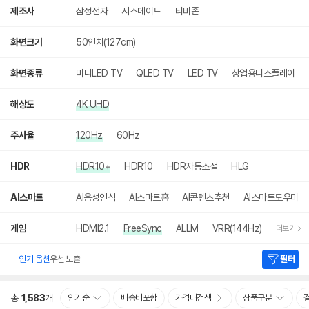
색
제조사
삼성전자
시스메이트
티비존
화면크기
50인치(127cm)
화면종류
미니LED TV
QLED TV
LED TV
상업용디스플레이
해상도
4K UHD
주사율
120Hz
60Hz
HDR
HDR10+
HDR10
HDR자동조절
HLG
AI스마트
AI음성인식
AI스마트홈
AI콘텐츠추천
AI스마트도우미
게임
HDMI2.1
FreeSync
ALLM
VRR(144Hz)
더보기
인기 옵션
우선 노출
필터
총
1,583
개
인기순
배송비포함
가격대검색
상품구분