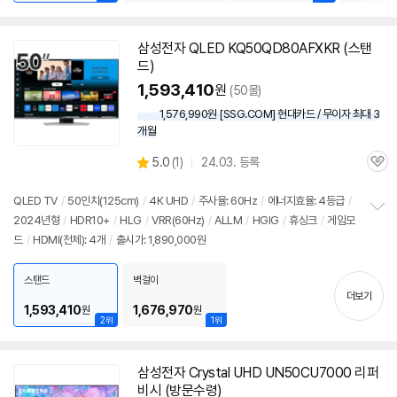
삼성
전자 QLED KQ50QD80AFXKR (스탠
드)
1,593,410
원
(50몰)
1,576,990원 [SSG.COM] 현대카드 / 무이자 최대 3
개월
상
5.0
(
1)
24.03. 등록
관
별
품
심
점
리
QLED
TV
/
50인치
(125cm)
/
4K UHD
/
주사율: 60Hz
/
에너지효율: 4등급
/
뷰
2024년형
/
HDR10+
/
HLG
/
VRR(60Hz)
/
ALLM
/
HGIG
/
휴싱크
/
게임모
정
드
/
HDMI(전체): 4개
/
출시가: 1,890,000원
보
펼
치
스탠드
벽걸이
기
더보기
1,593,410
1,676,970
원
원
2위
1위
삼성
전자 Crystal UHD UN50CU7000 리퍼
비시 (방문수령)