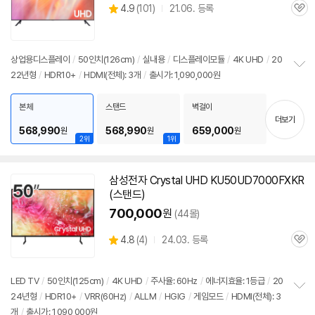
상
4.9
(
101)
21.06. 등록
관
별
품
심
점
리
뷰
상업용디스플레이
/
50인치
(126cm)
/
실내용
/
디스플레이모듈
/
4K UHD
/
20
22년형
/
HDR10+
/
HDMI(전체): 3개
/
출시가: 1,090,000원
정
보
펼
본체
스탠드
벽걸이
치
더보기
기
568,990
568,990
659,000
원
원
원
2위
1위
삼성
전자 Crystal UHD KU50UD7000FXKR
(스탠드)
700,000
원
(44몰)
상
4.8
(
4)
24.03. 등록
관
별
품
심
점
리
LED
TV
/
50인치
(125cm)
/
4K UHD
/
주사율: 60Hz
/
에너지효율: 1등급
/
20
뷰
24년형
/
HDR10+
/
VRR(60Hz)
/
ALLM
/
HGIG
/
게임모드
/
HDMI(전체): 3
정
개
/
출시가: 1,090,000원
보