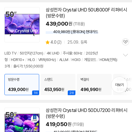
삼성
전자 Crystal UHD 50U8000F 리퍼비시
(방문수령)
439,000
원
(118몰)
409,980원 [롯데ON] 현대카드
상
4.0
(
2)
25.09. 등록
관
별
품
심
점
LED
TV
/
50인치
(127cm)
/
4K UHD
/
주사율: 60Hz
/
2025년
리
형
/
HDR10+
/
HLG
/
VRR(60Hz)
/
ALLM
/
HGIG
/
게임모드
/
HDMI(전체):
정
뷰
3개
/
출시가: 1,550,000원
보
펼
치
방문수령
스탠드
벽걸이
이동형 스탠
기
5MS
더보기
439,000
453,950
496,990
599,00
원
원
원
1위
2위
삼성
전자 Crystal UHD 50DU7200 리퍼비시
(방문수령)
419,050
원
(119몰)