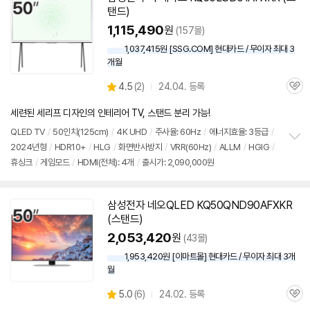
탠드)
1,115,490
원
(157몰)
1,037,415원 [SSG.COM] 현대카드 / 무이자 최대 3
개월
상
4.5
(
2)
24.04. 등록
관
별
품
심
점
세련된 세리프 디자인의 인테리어 TV, 스탠드 분리 가능!
리
뷰
QLED
TV
/
50인치
(125cm)
/
4K UHD
/
주사율: 60Hz
/
에너지효율: 3등급
/
2024년형
/
HDR10+
/
HLG
/
화면반사방지
/
VRR(60Hz)
/
ALLM
/
HGIG
/
정
휴싱크
/
게임모드
/
HDMI(전체): 4개
/
출시가: 2,090,000원
보
펼
치
기
삼성
전자 네오QLED KQ50QND90AFXKR
(스탠드)
2,053,420
원
(43몰)
1,953,420원 [이마트몰] 현대카드 / 무이자 최대 3개
월
상
5.0
(
6)
24.02. 등록
관
별
품