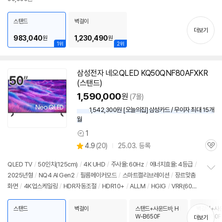
펼
치
스탠드
벽걸이
기
더보기
983,040
1,230,490
원
원
1위
2위
삼성
전자 네오QLED KQ50QNF80AFXKR
(스탠드)
1,590,000
원
(7몰)
1,542,300원 [오늘의집] 삼성카드 / 무이자 최대 15개
월
1
상
상
4.9
(
20)
25.03. 등록
품
관
별
의
품
심
점
견
QLED
TV
/
50인치
(125cm)
/
4K UHD
/
주사율: 60Hz
/
에너지효율: 4등급
/
리
2025년형
/
NQ4 AI Gen2
/
필름메이커모드
/
스마트캘리브레이션
/
장르맞춤
정
뷰
화면
/
4K업스케일링
/
HDR자동조절
/
HDR10+
/
ALLM
/
HGIG
/
VRR(60H
보
펼
z)
/
휴싱크
/
게임모드
/
FreeSync
/
타이젠
/
HDMI(전체): 4개
/
출시가: 590,0
치
00원
스탠드
벽걸이
스탠드+사운드바, H
벽걸이+사운
기
W-B650F
W-B650F
더보기