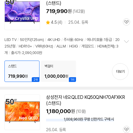
(스탠드)
719,990
원
(142몰)
상
4.5
(
4)
25.04. 등록
관
별
품
심
점
리
LED
TV
/
50인치
(125cm)
/
4K UHD
/
주사율: 60Hz
/
에너지효율: 1등급
/
20
뷰
25년형
/
HDR10+
/
VRR(60Hz)
/
ALLM
/
HGIG
/
게임모드
/
HDMI(전체): 3
정
개
/
출시가: 2,090,000원
보
펼
치
스탠드
벽걸이
기
더보기
719,990
1,000,000
원
원
2위
1위
삼성
전자 네오QLED KQ50QNH70AFXKR
(스탠드)
1,180,000
원
(10몰)
1,008,960원 쿠팡 신한카드 구매 시
와
우
26.04. 등록
할
관