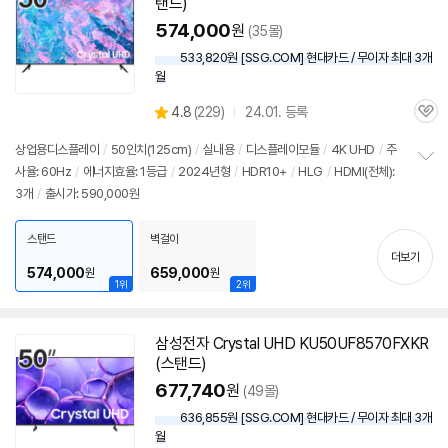
탠드)
574,000
원
(35몰)
533,820원 [SSG.COM] 현대카드 / 무이자 최대 3개
월
상
4.8
(
229)
24.01. 등록
관
별
품
심
점
상업용디스플레이
/
50인치
(125cm)
/
실내용
/
디스플레이모듈
/
4K UHD
/
주
리
사율: 60Hz
/
에너지효율: 1등급
/
2024년형
/
HDR10+
/
HLG
/
HDMI(전체):
정
뷰
3개
/
출시가: 590,000원
보
펼
치
스탠드
벽걸이
기
더보기
574,000
659,000
원
원
1위
2위
삼성
전자 Crystal UHD KU50UF8570FXKR
(스탠드)
677,740
원
(49몰)
636,855원 [SSG.COM] 현대카드 / 무이자 최대 3개
월