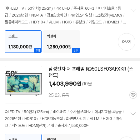
인
심
미니LED
TV
/
50인치
(125cm)
/
4K UHD
/
주사율: 60Hz
/
에너지효율: 1등
가
급
/
2026년형
/
NQ4 AI
/
장르맞춤화면
/
4K업스케일링
/
모션보간(MEMC)
/
정
필름메이커모드
/
HDR10+
/
ALLM
/
HGIG
/
휴싱크
/
게임모드
/
HDMI2.1
/
D
보
펼
LG: 120Hz
/
타이젠
/
HDMI(전체): 3개
/
출시가: 1,550,000원
치
스탠드
벽걸이
기
더보기
1,180,000
1,280,000
원
원
1위
2위
삼성
전자 더 프레임 KQ50LSF03AFXKR (스
탠드)
1,403,990
원
(10몰)
25.03. 등록
관
심
QLED
TV
/
50인치
(125cm)
/
4K UHD
/
주사율: 60Hz
/
에너지효율: 4등급
/
2025년형
/
HDR10+
/
HDR자동조절
/
화면반사방지
/
ALLM
/
HGIG
/
휴싱
정
크
/
게임모드
/
HDMI(전체): 4개
/
출시가: 1,550,000원
보
펼
치
스탠드
벽걸이