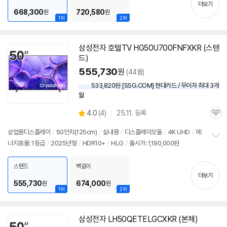
기
더보기
668,300
720,580
원
원
1위
2위
삼성
전자 호텔
TV
HG50U700FNFXKR (스탠
드)
555,730
원
(44몰)
533,820원 [SSG.COM] 현대카드 / 무이자 최대 3개
월
상
4.0
(
4)
25.11. 등록
관
별
품
심
점
상업용디스플레이
/
50인치
(125cm)
/
실내용
/
디스플레이모듈
/
4K UHD
/
에
리
너지효율: 1등급
/
2025년형
/
HDR10+
/
HLG
/
출시가: 1,190,000원
정
뷰
보
펼
스탠드
벽걸이
치
더보기
기
555,730
674,000
원
원
1위
2위
삼성
전자 LH50QETELGCXKR (본체)