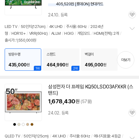
405,520원 [롯데ON] 현대카드
24.10. 등록
관
심
LED
TV
/
50인치
(127cm)
/
4K UHD
/
주사율: 60Hz
/
2024년
형
/
HDR10+
/
VRR(60Hz)
/
ALLM
/
HGIG
/
게임모드
/
HDMI(전체): 2개
/
정
출시가: 1,550,000원
보
펼
치
방문수령
스탠드
벽걸이
기
더보기
435,000
464,990
495,000
원
원
원
1위
2위
삼성
전자 더 프레임 KQ50LSD03AFXKR (스
탠드)
1,678,430
원
(57몰)
24.02. 등록
관
심
상
상
상
상
상
품
품
품
품
품
색
색
색
색
색
상
상
상
상
상
QLED
TV
/
50인치
(125cm)
/
4K UHD
/
주사율: 60Hz
/
에너지효율: 4등급
/