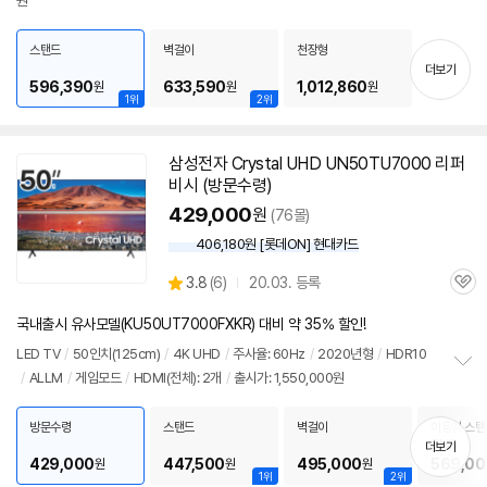
원
보
펼
치
스탠드
벽걸이
천장형
기
더보기
596,390
633,590
1,012,860
원
원
원
1위
2위
삼성
전자 Crystal UHD UN50TU7000 리퍼
비시 (방문수령)
429,000
원
(76몰)
406,180원 [롯데ON] 현대카드
상
3.8
(
6)
20.03. 등록
관
별
품
심
점
국내출시 유사모델(KU50UT7000FXKR) 대비 약 35% 할인!
리
뷰
LED
TV
/
50인치
(125cm)
/
4K UHD
/
주사율: 60Hz
/
2020년형
/
HDR10
/
ALLM
/
게임모드
/
HDMI(전체): 2개
/
출시가: 1,550,000원
정
보
펼
방문수령
스탠드
벽걸이
이동형 스탠
치
5MS
더보기
기
429,000
447,500
495,000
569,00
원
원
원
1위
2위