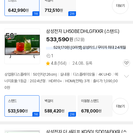
스탠드
벽걸이
기
더보기
642,990
712,510
원
원
1위
2위
삼성
전자 LH50BEDHLGFXKR (스탠드)
533,590
원
(52몰)
529,170원 [G마켓] 삼성카드 / 무이자 최대 24개월
1
상
상
4.8
(
164)
24.08. 등록
품
관
별
의
품
심
점
견
상업용디스플레이
/
50인치
(126cm)
/
실내용
/
디스플레이모듈
/
4K UHD
/
에
리
너지효율: 1등급
/
2024년형
/
HDR10+
/
HDMI(전체): 3개
/
출시가: 1,090,00
정
뷰
0원
보
펼
치
스탠드
벽걸이
이동형 스탠드
기
더보기
533,590
588,420
678,000
원
원
원
1위
2위
삼성
전자 더 세리프 KQ50LSD01AFXKR (스