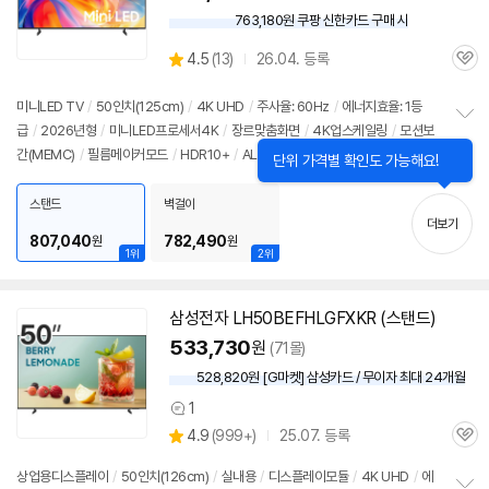
763,180원 쿠팡 신한카드 구매 시
와
우
상
4.5
(
13)
26.04. 등록
할
관
별
인
품
심
점
가
리
미니LED
TV
/
50인치
(125cm)
/
4K UHD
/
주사율: 60Hz
/
에너지효율: 1등
뷰
급
/
2026년형
/
미니LED프로세서4K
/
장르맞춤화면
/
4K업스케일링
/
모션보
정
간(MEMC)
/
필름메이커모드
/
HDR10+
/
ALLM
/
HGIG
/
VRR(60Hz)
/
DL
보
펼
G: 120Hz
/
타이젠
/
HDMI(전체): 3개
/
출시가: 1,190,000원
치
스탠드
벽걸이
기
더보기
807,040
782,490
원
원
1위
2위
삼성
전자 LH50BEFHLGFXKR (스탠드)
533,730
원
(71몰)
528,820원 [G마켓] 삼성카드 / 무이자 최대 24개월
1
상
상
4.9
(
999+)
25.07. 등록
품
관
별
의
품
심
점
견
상업용디스플레이
/
50인치
(126cm)
/
실내용
/
디스플레이모듈
/
4K UHD
/
에
리