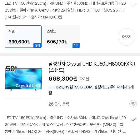
LED TV
/
50인치
(125cm)
/
4K UHD
/
주사율: 60Hz
/
에너지효율: 1등급
/
20
25년형
/
알파7 4K AI Gen8
/
4K업스케일링
/
HDR10
/
HLG
/
웹OS 25
/
H
정
DMI(전체): 3개
/
출시가: 1,140,000원
보
펼
치
벽걸이
스탠드
기
더보기
639,600
606,170
원
원
2위
1위
삼성전자 Crystal UHD KU50UH8000FXKR
(스탠드)
668,300
원
(181몰)
623,119원 [SSG.COM] 삼성카드 / 무이자 최대 3개
월
26.04. 등록
관
심
LED TV
/
50인치
(125cm)
/
4K UHD
/
주사율: 60Hz
/
에너지효율: 1등급
/
20
26년형
/
크리스탈4K
/
4K업스케일링
/
장르맞춤화면
/
모션보간(MEMC)
/
필
정
름메이커모드
/
HDR10+
/
VRR(60Hz)
/
ALLM
/
HGIG
/
게임모드
/
타이젠
/
보
펼
HDMI(전체): 3개
/
출시가: 1,140,000원