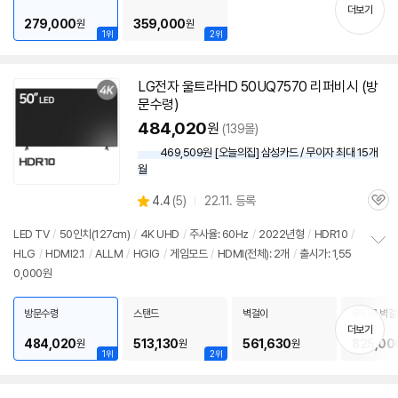
치
더보기
기
279,000
359,000
원
원
1위
2위
LG전자 울트라HD 50UQ7570 리퍼비시 (방
문수령)
484,020
원
(139몰)
469,509원 [오늘의집] 삼성카드 / 무이자 최대 15개
월
상
4.4
(
5)
22.11. 등록
관
별
품
심
점
LED TV
/
50인치
(127cm)
/
4K UHD
/
주사율: 60Hz
/
2022년형
/
HDR10
/
리
HLG
/
HDMI2.1
/
ALLM
/
HGIG
/
게임모드
/
HDMI(전체): 2개
/
출시가: 1,55
정
뷰
0,000원
보
펼
치
방문수령
스탠드
벽걸이
무타공 벽걸
기
더보기
484,020
513,130
561,630
825,00
원
원
원
1위
2위