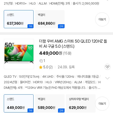
21년형
/
HDR10+
/
HLG
/
ALLM
/
HDMI(전체): 3개
/
출시가: 2,090,000원
정
뷰
보
펼
스탠드
벽걸이
치
더보기
기
637,360
684,860
원
원
1위
2위
더함 우버 AMG 스마트 50 QLED 120HZ 돌
비 AI 구글 5.0 (스탠드)
449,000
원
(15몰)
1
상
상
5.0
(
2)
24.09. 등록
품
관
별
의
품
심
점
견
QLED TV
/
50인치
(127cm)
/
4K UHD
/
주사율: 120Hz
/
에너지효율: 1등급
/
리
2024년형
/
돌비비전
/
HDR10
/
HLG
/
VRR(120Hz)
/
ALLM
/
게임모드
/
H
정
뷰
DMI(전체): 4개
/
*120Hz VRR 기능은 FHD 해상도에서 적용됩니다.
/
출시가: 2,
보
펼
090,000원
치
스탠드
벽걸이
상하좌우형 벽걸이
기
더보기
449,000
589,000
629,000
원
원
원
1위
2위