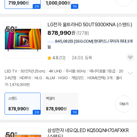
719,990
1,000,000
원
원
2위
1위
LG전자 울트라HD 50UT9300KNA (스탠드)
878,990
원
(127몰)
845,082원 [SSG.COM] 현대카드 / 무이자 최대 3개
월
상
4.8
(
12)
24.03. 등록
관
별
품
심
점
리
LED TV
/
50인치
(125cm)
/
4K UHD
/
주사율: 60Hz
/
에너지효율: 1등급
/
20
뷰
24년형
/
HDR10
/
HLG
/
ALLM
/
HGIG
/
게임모드
/
HDMI(전체): 3개
/
출시
정
가: 1,474,000원
보
펼
치
스탠드
벽걸이
기
더보기
878,990
878,990
원
원
2위
1위
삼성전자 네오QLED KQ50QNH70AFXKR
(스탠드)