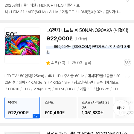
2025년형
/
돌비비전
/
HDR10+
/
HLG
/
플리커프
정
리
/
HDMI2.1
/
VRR(60Hz)
/
ALLM
/
게임모드
/
HDMI(전체): 3개
/
출시가: 1,
보
펼
090,000원
치
기
LG전자 나노셀 AI 50NANO90AKA (벽걸이)
922,000
원
(176몰)
865,654원 [SSG.COM] 현대카드 / 무이자 최대 3개
월
상
4.8
(
70)
25.03. 등록
관
별
품
심
점
리
LED TV
/
50인치
(125cm)
/
4K UHD
/
주사율: 60Hz
/
에너지효율: 1등급
/
20
뷰
25년형
/
알파7 4K AI Gen8
/
4K업스케일링
/
장르맞춤화면
/
필름메이커모드
정
/
HDR10
/
HLG
/
VRR(60Hz)
/
ALLM
/
HGIG
/
게임모드
/
웹OS 25
/
HD
보
펼
MI(전체): 3개
/
출시가: 1,600,000원
치
벽걸이
스탠드
스탠드+사운드바, S2
벽걸이+사운
기
0A
0A
더보기
922,000
910,490
1,051,830
1,051,8
원
원
원
1위
삼성전자 더 세리프 KQ50LSD01AFXKR (스