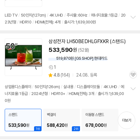
심
점
리
뷰
LED TV
/
50인치
(127cm)
/
4K UHD
/
주사율: 60Hz
/
에너지효율: 1등급
/
20
23년형
/
HDR10
/
HDMI(전체): 4개
/
출시가: 1,639,000원
정
보
펼
치
삼성전자 LH50BEDHLGFXKR (스탠드)
기
533,590
원
(52몰)
519,870원 [GS SHOP] 현대카드
1
상
상
4.8
(
164)
24.08. 등록
품
관
별
의
품
심
점
견
상업용디스플레이
/
50인치
(126cm)
/
실내용
/
디스플레이모듈
/
4K UHD
/
에
리
너지효율: 1등급
/
2024년형
/
HDR10+
/
HDMI(전체): 3개
/
출시가: 1,639,00
정
뷰
0원
보
펼
치
스탠드
벽걸이
이동형 스탠드
기
더보기
533,590
588,420
678,000
원
원
원
1위
2위