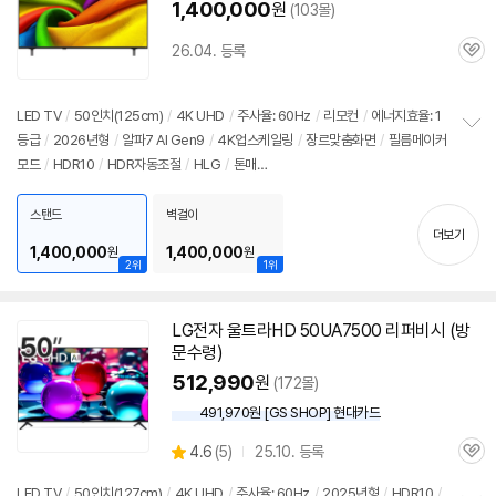
1,400,000
원
(103몰)
26.04. 등록
관
심
LED TV
/
50인치
(125cm)
/
4K UHD
/
주사율: 60Hz
/
리모컨
/
에너지효율: 1
등급
/
2026년형
/
알파7 AI Gen9
/
4K업스케일링
/
장르맞춤화면
/
필름메이커
정
모드
/
HDR10
/
HDR자동조절
/
HLG
/
톤매
보
펼
핑
/
VRR(60Hz)
/
ALLM
/
HGIG
/
게임모드
/
웹OS 26
/
HDMI(전체): 3개
/
치
출시가: 1,190,000원
스탠드
벽걸이
기
더보기
1,400,000
1,400,000
원
원
2위
1위
LG전자 울트라HD 50UA7500 리퍼비시 (방
문수령)
512,990
원
(172몰)
491,970원 [GS SHOP] 현대카드
상
4.6
(
5)
25.10. 등록
관
별
품
심
점
LED TV
/
50인치
(127cm)
/
4K UHD
/
주사율: 60Hz
/
2025년형
/
HDR10
/