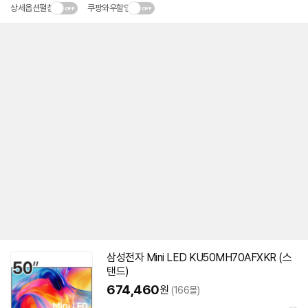
상세옵션펼침
쿠팡와우할인
삼성전자 Mini LED KU50MH70AFXKR (스
탠드)
674,460
원
(166몰)