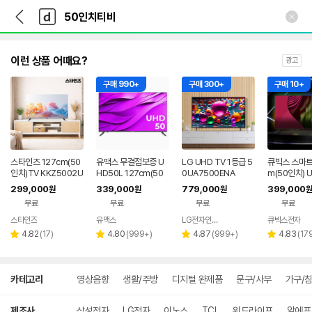
뒤
다
본문 바로가기
다
로
나
나
가
와
와
기
메
인
이런 상품 어때요?
광고
구매 990+
구매 300+
구매 10+
스타인즈 127cm(50
유맥스 무결점보증 U
LG UHD TV 1등급 5
큐빅스 스마트 
인치)TV KKZ5002U
HD50L 127cm(50
0UA7500ENA
m(50인치) 
H UHD 중소기업 1등
인치) UHD TV - 중소
TV LED 구
299,000
339,000
779,000
399,000
원
원
원
원
급 스탠드 모니터
기업 벽걸이 겸용
이드 GTCB
무료
무료
무료
무료
D-A1
스타인즈
유맥스
LG전자인증점 신영플러스
큐빅스전자
네이버
네이버
리
페이
리
리
페이
리
4.82
(
17
)
4.80
(
999+
)
4.87
(
999+
)
4.83
(
17
별
별
별
별
뷰
뷰
뷰
뷰
점
점
점
점
수
수
수
수
상
카테고리
영상음향
생활/주방
디지털 완제품
문구/사무
가구/
세
검
색
제조사
삼성전자
LG전자
이노스
TCL
위드라이프
알에프