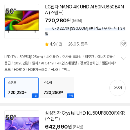
LG전자 NANO 4K UHD AI 50NU850BXN
A (스탠드)
세부정보 열기/접기
720,280
원
(56몰)
673,227원 [SSG.COM] 현대카드 / 무이자 최대 3개
월
상
4.9
(
12)
26.05. 등록
관
별
품
심
점
리
LED TV
/
50인치
(125cm)
/
4K UHD
/
주사율: 60Hz
/
리모컨
/
에너지효율: 1
뷰
등급
/
2026년형
/
알파7 AI Gen9
/
4K업스케일링
/
장르맞춤화면
/
필름메이커
정
모드
/
HDR10
/
HDR자동조절
/
HLG
/
톤매
보
펼
핑
/
VRR(60Hz)
/
ALLM
/
HGIG
/
게임모드
/
웹OS 26
/
HDMI(전체): 3개
/
치
출시가: 1,100,000원
스탠드
벽걸이
기
더보기
720,280
720,280
원
원
1위
2위
삼성전자 Crystal UHD KU50UF8030FXKR
(스탠드)
642,990
원
(84몰)