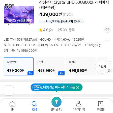
삼성전자 Crystal UHD 50U8000F 리퍼비시
(방문수령)
439,000
원
(118몰)
409,980원 [롯데ON] 현대카드
상
4.0
(
2)
25.09. 등록
관
별
품
심
점
LED TV
/
50인치
(127cm)
/
4K UHD
/
주사율: 60Hz
/
2025년
리
형
/
HDR10+
/
HLG
/
VRR(60Hz)
/
ALLM
/
HGIG
/
게임모드
/
HDMI(전체):
정
뷰
3개
/
출시가: 1,550,000원
보
펼
치
방문수령
스탠드
벽걸이
이동형 스탠
기
5MS
더보기
439,000
453,960
496,990
599,00
원
원
원
1위
2위
인터넷 가입 비교 서비스 오픈
NEW
1
2
3
4
5
닫기
이
전
페
이
'50인치티비' 검색결과 어떠셨나요?
지
홈
검색
인터넷·TV
마이페이지
최근본
로
만족해요
아쉬워요