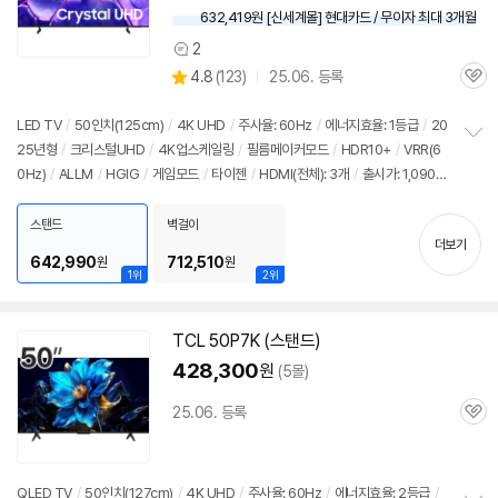
632,419원 [신세계몰] 현대카드 / 무이자 최대 3개월
2
상
상
4.8
(
123)
25.06. 등록
품
관
별
의
품
심
점
견
리
LED TV
/
50인치
(125cm)
/
4K UHD
/
주사율: 60Hz
/
에너지효율: 1등급
/
20
뷰
25년형
/
크리스털UHD
/
4K업스케일링
/
필름메이커모드
/
HDR10+
/
VRR(6
정
0Hz)
/
ALLM
/
HGIG
/
게임모드
/
타이젠
/
HDMI(전체): 3개
/
출시가: 1,090,0
보
펼
00원
치
스탠드
벽걸이
기
더보기
642,990
712,510
원
원
1위
2위
TCL 50P7K (스탠드)
428,300
원
(5몰)
25.06. 등록
관
심
QLED TV
/
50인치
(127cm)
/
4K UHD
/
주사율: 60Hz
/
에너지효율: 2등급
/