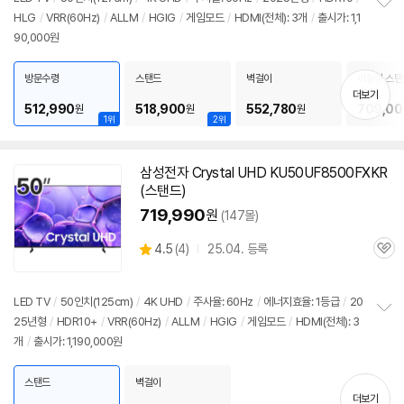
리
HLG
/
VRR(60Hz)
/
ALLM
/
HGIG
/
게임모드
/
HDMI(전체): 3개
/
출시가: 1,1
정
뷰
90,000원
보
펼
치
방문수령
스탠드
벽걸이
이동형 스탠
기
5MS
더보기
512,990
518,900
552,780
709,00
원
원
원
1위
2위
삼성전자 Crystal UHD KU50UF8500FXKR
(스탠드)
719,990
원
(147몰)
상
4.5
(
4)
25.04. 등록
관
별
품
심
점
리
LED TV
/
50인치
(125cm)
/
4K UHD
/
주사율: 60Hz
/
에너지효율: 1등급
/
20
뷰
25년형
/
HDR10+
/
VRR(60Hz)
/
ALLM
/
HGIG
/
게임모드
/
HDMI(전체): 3
정
개
/
출시가: 1,190,000원
보
펼
치
스탠드
벽걸이
기
더보기