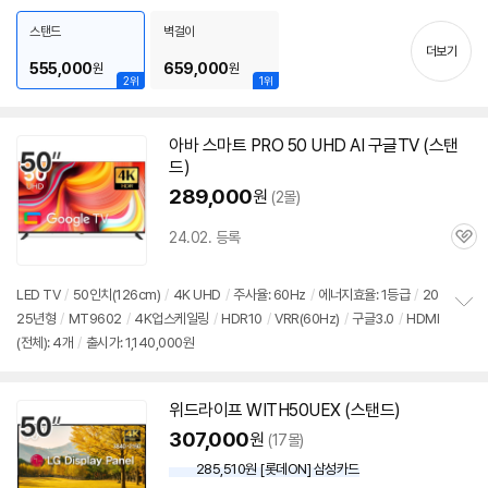
보
펼
스탠드
벽걸이
치
더보기
기
555,000
659,000
원
원
2위
1위
아바 스마트 PRO 50 UHD AI 구글TV (스탠
드)
289,000
원
(2몰)
24.02. 등록
관
심
LED TV
/
50인치
(126cm)
/
4K UHD
/
주사율: 60Hz
/
에너지효율: 1등급
/
20
25년형
/
MT9602
/
4K업스케일링
/
HDR10
/
VRR(60Hz)
/
구글3.0
/
HDMI
정
(전체): 4개
/
출시가: 1,140,000원
보
펼
치
기
위드라이프 WITH50UEX (스탠드)
307,000
원
(17몰)
285,510원 [롯데ON] 삼성카드