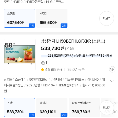
모드
/
HDR10
/
HDR자동조절
/
HLG
/
톤매
보
펼
핑
/
VRR(60Hz)
/
ALLM
/
HGIG
/
게임모드
/
웹OS 26
/
HDMI(전체): 2개
/
치
출시가: 1,190,000원
스탠드
벽걸이
기
더보기
637,540
655,500
원
원
1위
2위
삼성전자 LH50BEFHLGFXKR (스탠드)
533,730
원
(71몰)
528,820원 [G마켓] 삼성카드 / 무이자 최대 24개월
1
상
상
4.9
(
999+)
25.07. 등록
품
관
별
의
품
심
점
견
상업용디스플레이
/
50인치
(126cm)
/
실내용
/
디스플레이모듈
/
4K UHD
/
에
리
너지효율: 1등급
/
2025년형
/
HDR10+
/
HDMI(전체): 3개
/
출시가: 1,190,000
정
뷰
원
보
펼
치
스탠드
벽걸이
삼성 무빙 라이트
스탠드+셋톱
기
스 G1
더보기
533,730
630,110
769,780
679,00
원
원
원
1위
2위