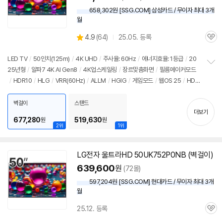
658,302원 [SSG.COM] 삼성카드 / 무이자 최대 3개
월
상
4.9
(
64)
25.05. 등록
관
별
품
심
점
리
LED TV
/
50인치
(125m)
/
4K UHD
/
주사율: 60Hz
/
에너지효율: 1등급
/
20
뷰
25년형
/
알파7 4K AI Gen8
/
4K업스케일링
/
장르맞춤화면
/
필름메이커모드
정
/
HDR10
/
HLG
/
VRR(60Hz)
/
ALLM
/
HGIG
/
게임모드
/
웹OS 25
/
HD
보
펼
MI(전체): 2개
/
출시가: 1,140,000원
치
벽걸이
스탠드
기
더보기
677,280
519,630
원
원
2위
1위
LG전자 울트라HD 50UK752P0NB (벽걸이)
639,600
원
(72몰)
597,204원 [SSG.COM] 현대카드 / 무이자 최대 3개
월
25.12. 등록
관
심