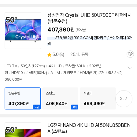
삼성전자 Crystal UHD 50U7900F 리퍼비시
(방문수령)
407,390
원
(68몰)
378,882원 [SSG.COM] 현대카드 / 무이자 최대 3개
월
상
5.0
(
8)
25.11. 등록
관
별
품
심
점
LED TV
/
50인치
(127cm)
/
4K UHD
/
주사율: 60Hz
/
2025년
리
형
/
HDR10+
/
VRR(60Hz)
/
ALLM
/
게임모드
/
HDMI(전체): 2개
/
출시가: 2,
정
뷰
090,000원
보
펼
치
방문수령
스탠드
벽걸이
기
더보기
407,390
406,640
499,460
원
원
원
2위
1위
LG전자 NANO 4K UHD AI 50NU850BEN
A (스탠드)