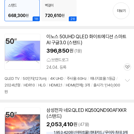
치
스탠드
벽걸이
기
더보기
668,300
720,610
원
원
1위
2위
이노스 50UHD QLED 화이트에디션 스마트
AI 구글3.0 (스탠드)
396,850
원
(1몰)
브랜드로그
24.04. 등록
관
심
QLED TV
/
50인치
(127cm)
/
4K UHD
/
주사율: 60Hz
/
에너지효율: 1등급
/
2024년형
/
HDR10
/
HLG
/
HDMI2.1
/
HDMI(전체): 3개
/
출시가: 1,140,000
정
원
보
펼
치
기
삼성전자 네오QLED KQ50QND90AFXKR
(스탠드)
2,053,410
원
(47몰)
1,953,420원 [이마트몰] 현대카드 / 무이자 최대 3개