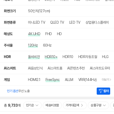
화면크기
50인치(127cm)
화면종류
미니LED TV
QLED TV
LED TV
상업용디스플레이
해상도
4K UHD
FHD
HD
주사율
120Hz
60Hz
HDR
돌비비전
HDR10+
HDR10
HDR자동조절
HLG
AI스마트
AI음성인식
AI스마트홈
AI콘텐츠추천
AI스마트도우미
게임
HDMI2.1
FreeSync
ALLM
VRR(144Hz)
더보기
인기 옵션
우선 노출
필터
총
9,733
개
인기순
배송비포함
가격대검색
상품구분