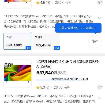
상
4.5
(
13)
26.04. 등록
관
별
품
심
점
리
미니LED TV
/
50인치
(125cm)
/
4K UHD
/
주사율: 60Hz
/
에너지효율: 1등
뷰
급
/
2026년형
/
미니LED프로세서4K
/
장르맞춤화면
/
4K업스케일링
/
모션보
정
간(MEMC)
/
필름메이커모드
/
HDR10+
/
ALLM
/
HGIG
/
VRR(60Hz)
/
DL
보
펼
G: 120Hz
/
타이젠
/
HDMI(전체): 3개
/
출시가: 1,190,000원
치
스탠드
벽걸이
기
더보기
674,460
782,490
원
원
1위
2위
LG전자 NANO 4K UHD AI 50NU810BEN
A (스탠드)
637,540
원
(56몰)
592,910원 쿠팡 신한카드 구매 시
와
우
상
5.0
(
5)
26.05. 등록
할
관
별
인
품
심
점
LED TV
/
50인치
(125cm)
/
4K UHD
/
주사율: 60Hz
/
리모컨
/
에너지효율: 1
가
리
등급
/
2026년형
/
알파7 AI Gen9
/
4K업스케일링
/
장르맞춤화면
/
필름메이커
정
뷰