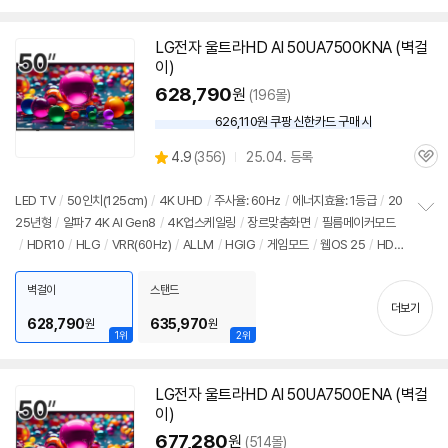
LG전자 울트라HD AI 50UA7500KNA (벽걸
이)
628,790
원
(196몰)
626,110원 쿠팡 신한카드 구매 시
와
우
상
4.9
(
356)
25.04. 등록
할
관
별
인
품
심
점
가
리
LED TV
/
50인치
(125cm)
/
4K UHD
/
주사율: 60Hz
/
에너지효율: 1등급
/
20
뷰
25년형
/
알파7 4K AI Gen8
/
4K업스케일링
/
장르맞춤화면
/
필름메이커모드
정
/
HDR10
/
HLG
/
VRR(60Hz)
/
ALLM
/
HGIG
/
게임모드
/
웹OS 25
/
HD
보
펼
MI(전체): 2개
/
출시가: 1,090,000원
치
벽걸이
스탠드
기
더보기
628,790
635,970
원
원
1위
2위
LG전자 울트라HD AI 50UA7500ENA (벽걸
이)
677,280
원
(514몰)