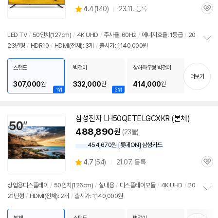
상
4.4
(
140)
23.11. 등록
관
별
품
심
점
리
LED TV
/
50인치
(127cm)
/
4K UHD
/
주사율: 60Hz
/
에너지효율: 1등급
/
20
뷰
23년형
/
HDR10
/
HDMI(전체): 3개
/
출시가: 1,140,000원
정
보
펼
스탠드
벽걸이
상하좌우형 벽걸이
치
더보기
기
307,000
332,000
414,000
원
원
원
1위
2위
삼성전자 LH50QETELGCXKR (본체)
488,890
원
(23몰)
454,670원 [롯데ON] 삼성카드
상
4.7
(
54)
21.07. 등록
관
별
품
심
점
리
상업용디스플레이
/
50인치
(126cm)
/
실내용
/
디스플레이모듈
/
4K UHD
/
20
뷰
21년형
/
HDMI(전체): 2개
/
출시가: 1,140,000원
정
보
펼