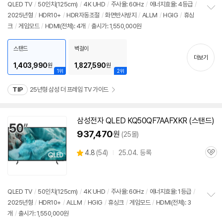
QLED TV
/
50인치
(125cm)
/
4K UHD
/
주사율: 60Hz
/
에너지효율: 4등급
/
2025년형
/
HDR10+
/
HDR자동조절
/
화면반사방지
/
ALLM
/
HGIG
/
휴싱
정
크
/
게임모드
/
HDMI(전체): 4개
/
출시가: 1,550,000원
보
펼
치
스탠드
벽걸이
기
더보기
1,403,990
1,827,590
원
원
1위
2위
TIP
25년형 삼성 더 프레임 TV 가이드
삼성전자 QLED KQ50QF7AAFXKR (스탠드)
937,470
원
(25몰)
상
4.8
(
54)
25.04. 등록
관
별
품
심
점
리
뷰
QLED TV
/
50인치
(125cm)
/
4K UHD
/
주사율: 60Hz
/
에너지효율: 1등급
/
2025년형
/
HDR10+
/
ALLM
/
HGIG
/
휴싱크
/
게임모드
/
HDMI(전체): 3
정
개
/
출시가: 1,550,000원
보