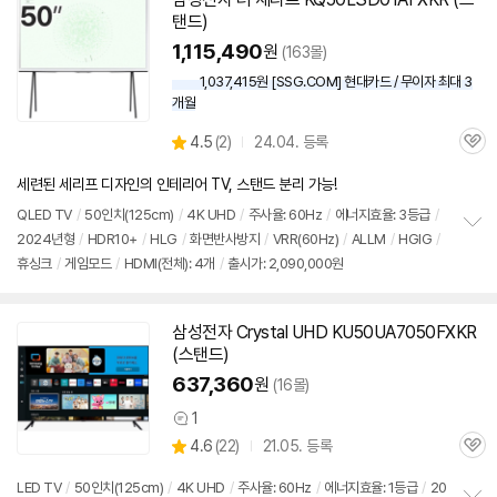
탠드)
1,115,490
원
(163몰)
1,037,415원 [SSG.COM] 현대카드 / 무이자 최대 3
개월
상
4.5
(
2)
24.04. 등록
관
별
품
심
점
세련된 세리프 디자인의 인테리어 TV, 스탠드 분리 가능!
리
뷰
QLED TV
/
50인치
(125cm)
/
4K UHD
/
주사율: 60Hz
/
에너지효율: 3등급
/
2024년형
/
HDR10+
/
HLG
/
화면반사방지
/
VRR(60Hz)
/
ALLM
/
HGIG
/
정
휴싱크
/
게임모드
/
HDMI(전체): 4개
/
출시가: 2,090,000원
보
펼
치
기
삼성전자 Crystal UHD KU50UA7050FXKR
(스탠드)
637,360
원
(16몰)
1
상
상
4.6
(
22)
21.05. 등록
품
관
별
의
품
심
점
견
LED TV
/
50인치
(125cm)
/
4K UHD
/
주사율: 60Hz
/
에너지효율: 1등급
/
20
리