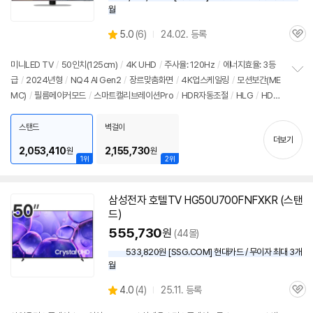
월
상
5.0
(
6)
24.02. 등록
관
별
품
심
점
리
미니LED TV
/
50인치
(125cm)
/
4K UHD
/
주사율: 120Hz
/
에너지효율: 3등
뷰
급
/
2024년형
/
NQ4 AI Gen2
/
장르맞춤화면
/
4K업스케일링
/
모션보간(ME
정
MC)
/
필름메이커모드
/
스마트캘리브레이션Pro
/
HDR자동조절
/
HLG
/
HDR
보
펼
10+
/
ALLM
/
VRR(144Hz)
/
HGIG
/
휴싱크
/
게임모드
/
HDMI2.1
/
FreeSy
치
nc
/
타이젠
/
HDMI(전체): 4개
/
출시가: 1,140,000원
스탠드
벽걸이
기
더보기
2,053,410
2,155,730
원
원
1위
2위
삼성전자 호텔TV HG50U700FNFXKR (스탠
드)
555,730
원
(44몰)
533,820원 [SSG.COM] 현대카드 / 무이자 최대 3개
월
상
4.0
(
4)
25.11. 등록
관
별
품
심
점