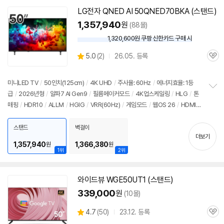
LG전자 QNED AI 50QNED70BKA (스탠드)
1,357,940
원
(88몰)
1,320,600원 쿠팡 신한카드 구매 시
와
우
상
5.0
(
2)
26.05. 등록
할
관
별
인
품
심
점
가
리
미니LED TV
/
50인치
(125cm)
/
4K UHD
/
주사율: 60Hz
/
에너지효율: 1등
뷰
급
/
2026년형
/
알파7 AI Gen9
/
필름메이커모드
/
4K업스케일링
/
HLG
/
톤
정
매핑
/
HDR10
/
ALLM
/
HGIG
/
VRR(60Hz)
/
게임모드
/
웹OS 26
/
HDMI
보
펼
(전체): 3개
/
출시가: 1,639,000원
치
스탠드
벽걸이
기
더보기
1,357,940
1,366,380
원
원
1위
2위
와이드뷰 WGE50UT1 (스탠드)
339,000
원
(10몰)
상
4.7
(
50)
23.12. 등록
관
별
품