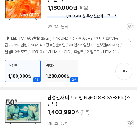
1,180,000
원
(10몰)
1,008,960원 쿠팡 신한카드 구매 시
와
우
26.04. 등록
할
관
인
심
미니LED TV
/
50인치
(125cm)
/
4K UHD
/
주사율: 60Hz
/
에너지효율: 1등
가
급
/
2026년형
/
NQ4 AI
/
장르맞춤화면
/
4K업스케일링
/
모션보간(MEMC)
/
정
필름메이커모드
/
HDR10+
/
ALLM
/
HGIG
/
휴싱크
/
게임모드
/
HDMI2.1
/
D
보
펼
LG: 120Hz
/
타이젠
/
HDMI(전체): 3개
/
출시가: 1,550,000원
치
스탠드
벽걸이
기
더보기
1,180,000
1,280,000
원
원
1위
2위
삼성전자 더 프레임 KQ50LSF03AFXKR (스
탠드)
1,403,990
원
(11몰)
25.03. 등록
관
심