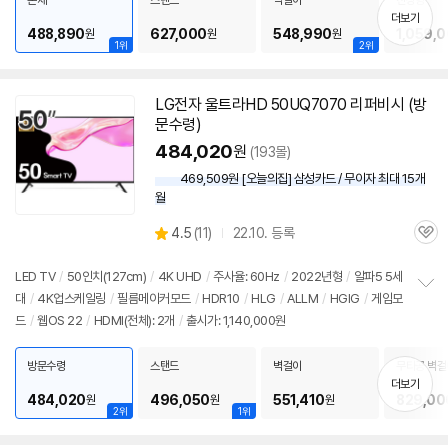
본체
스탠드
벽걸이
천장형
치
더보기
기
488,890
627,000
548,990
1,059,
원
원
원
1위
2위
LG전자 울트라HD 50UQ7070 리퍼비시 (방
문수령)
484,020
원
(193몰)
469,509원 [오늘의집] 삼성카드 / 무이자 최대 15개
월
상
4.5
(
11)
22.10. 등록
관
별
품
심
점
리
LED TV
/
50인치
(127cm)
/
4K UHD
/
주사율: 60Hz
/
2022년형
/
알파5 5세
뷰
대
/
4K업스케일링
/
필름메이커모드
/
HDR10
/
HLG
/
ALLM
/
HGIG
/
게임모
정
드
/
웹OS 22
/
HDMI(전체): 2개
/
출시가: 1,140,000원
보
펼
치
방문수령
스탠드
벽걸이
무타공 벽걸
기
더보기
484,020
496,050
551,410
829,00
원
원
원
2위
1위