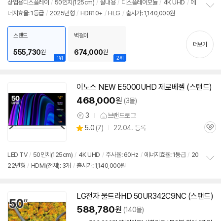
상업용디스플레이
/
50인치
(125cm)
/
실내용
/
디스플레이모듈
/
4K UHD
/
에
리
너지효율: 1등급
/
2025년형
/
HDR10+
/
HLG
/
출시가: 1,140,000원
정
뷰
보
펼
스탠드
벽걸이
치
더보기
기
555,730
674,000
원
원
1위
2위
이노스 NEW E5000UHD 제로베젤 (스탠드)
동
영
468,000
원
(3몰)
상
3
브랜드로그
상
상
5.0
(
7)
22.04. 등록
품
관
별
의
품
심
점
견
리
LED TV
/
50인치
(125cm)
/
4K UHD
/
주사율: 60Hz
/
에너지효율: 1등급
/
20
뷰
22년형
/
HDMI(전체): 3개
/
출시가: 1,140,000원
정
보
펼
치
LG전자 울트라HD 50UR342C9NC (스탠드)
기
588,780
원
(140몰)