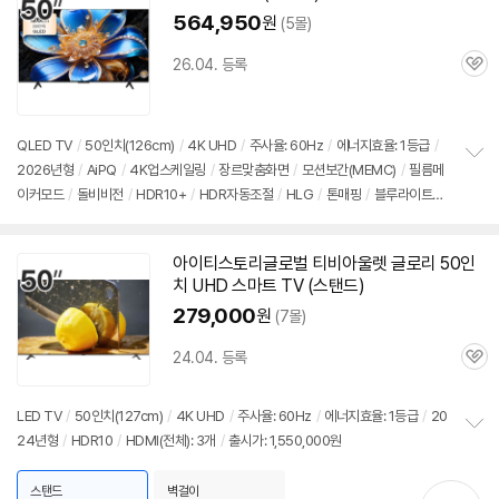
564,950
원
(5몰)
26.04. 등록
관
심
QLED TV
/
50인치
(126cm)
/
4K UHD
/
주사율: 60Hz
/
에너지효율: 1등급
/
2026년형
/
AiPQ
/
4K업스케일링
/
장르맞춤화면
/
모션보간(MEMC)
/
필름메
정
이커모드
/
돌비비전
/
HDR10+
/
HDR자동조절
/
HLG
/
톤매핑
/
블루라이트차
보
펼
단
/
플리커프리
/
HDMI2.1
/
VRR(144Hz)
/
ALLM
/
게임모드
/
DLG:
치
144Hz
/
구글5.0
/
HDMI(전체): 3개
/
출시가: 1,550,000원
기
아이티스토리글로벌
티비
아울렛 글로리
50인
치
UHD 스마트 TV (스탠드)
279,000
원
(7몰)
24.04. 등록
관
심
LED TV
/
50인치
(127cm)
/
4K UHD
/
주사율: 60Hz
/
에너지효율: 1등급
/
20
24년형
/
HDR10
/
HDMI(전체): 3개
/
출시가: 1,550,000원
정
보
펼
스탠드
벽걸이