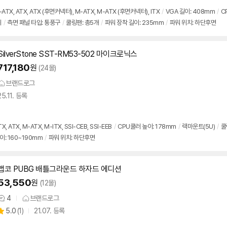
품
점
견
리
TX, ATX, ATX (후면커넥터), M-ATX, M-ATX (후면커넥터), ITX
/
VGA 길이: 408mm
/
C
뷰
쉬
/
측면 패널 타입: 통풍구
/
쿨링팬: 총5개
/
파워 장착 길이: 235mm
/
파워 위치: 하단후면
SilverStone SST-RM53-502 마이크로닉스
717,180
원
(24몰)
브랜드로그
25.11. 등록
 ATX, M-ATX, M-ITX, SSI-CEB, SSI-EEB
/
CPU쿨러 높이: 178mm
/
랙마운트(5U)
/
쿨
이: 160~190mm
/
파워 위치: 하단후면
앱코 PUBG 배틀그라운드 하자드 에디션
53,550
원
(12몰)
4
브랜드로그
상
상
5.0
(
1)
21.07. 등록
품
별
의
품
점