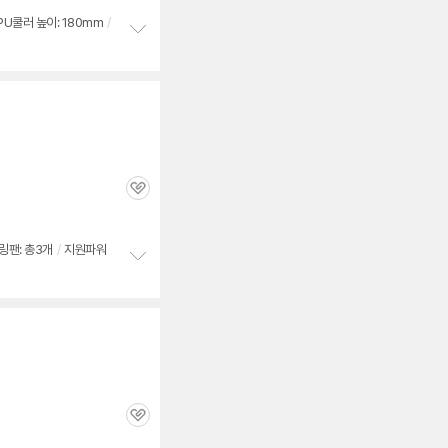
심
PU쿨러 높이: 180mm
/
정
보
펼
치
기
세부정보 열기/접기
관
심
링팬: 총3개
/
지원파워
정
보
펼
치
기
관
심