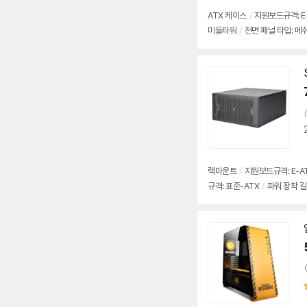
ATX 케이스
/
지원보드규격: E-A
미들타워
/
전면 패널 타입: 메
랙마운트
/
지원보드규격: E-ATX,
규격: 표준-ATX
/
파워 장착 길