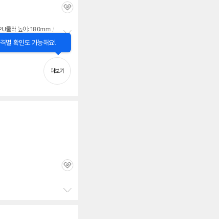
관
심
PU쿨러 높이: 180mm
/
닫
정
격별 확인도 가능해요!
기
보
펼
치
더보기
기
관
심
정
보
펼