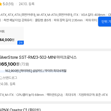
상
5.0
(
16)
24.10. 등록
품
별
의
품
점
견
리
TX, ATX, ATX (후면커넥터), M-ATX, M-ATX (후면커넥터), ITX
/
VGA 길이: 408mm
/
C
뷰
쉬
/
측면 패널 타입: 강화유리
/
쿨링팬: 총5개
/
파워 장착 길이: 235mm
/
파워 위치: 하단후면
단위 가
이트
44,000
원
2위
SilverStone SST-RM23-502-MINI 마이크로닉스
165,100
원
(72몰)
162,900원 [하이마트] 삼성카드 / 무이자 최대 6개월
브랜드로그
24.08. 등록
X, M-ITX
/
CPU쿨러 높이: 68mm
/
랙마운트(2U)
/
최대 5개
/
지원파워규격: 표준-ATX
APNX Creator C1 (화이트)