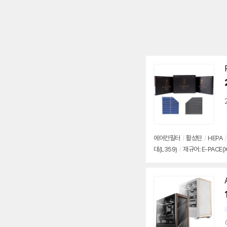
에어컨필터
/
활성탄
/
HEPA
/
대(L359)
/
재규어: E-PACE(