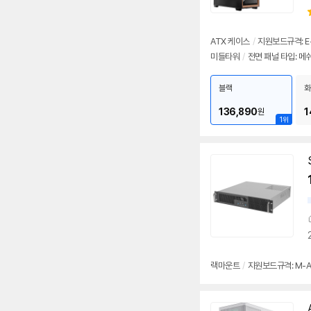
ATX 케이스
/
지원보드규격: E-A
미들타워
/
전면 패널 타입: 메
블랙
화
136,890
1
원
1위
랙마운트
/
지원보드규격: M-AT