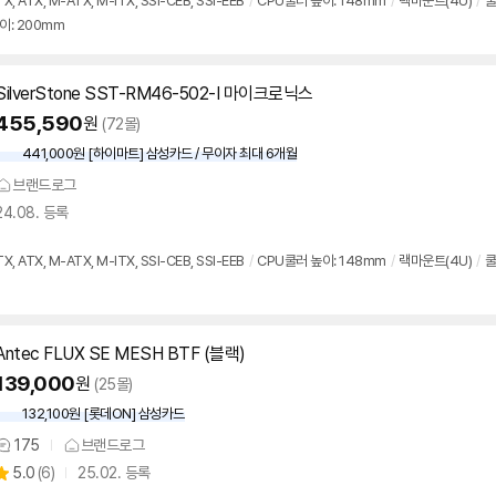
 ATX, M-ATX, M-ITX, SSI-CEB, SSI-EEB
/
CPU쿨러 높이: 148mm
/
랙마운트(4U)
/
쿨
이: 200mm
SilverStone SST-RM46-502-I 마이크로닉스
455,590
원
(72몰)
441,000원 [하이마트] 삼성카드 / 무이자 최대 6개월
브랜드로그
24.08. 등록
 ATX, M-ATX, M-ITX, SSI-CEB, SSI-EEB
/
CPU쿨러 높이: 148mm
/
랙마운트(4U)
/
쿨
Antec FLUX SE MESH BTF (블랙)
139,000
원
(25몰)
132,100원 [롯데ON] 삼성카드
175
브랜드로그
상
상
5.0
(
6)
25.02. 등록
품
별
의