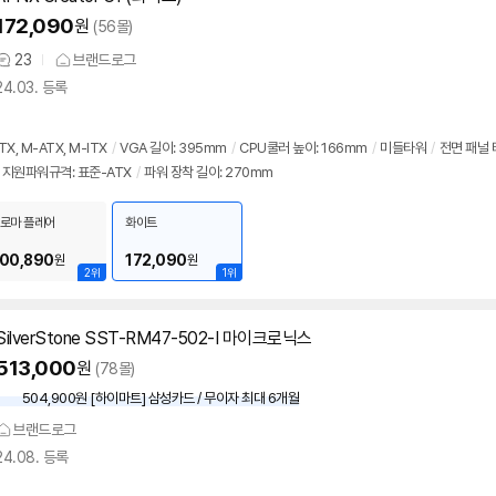
172,090
원
(56몰)
23
브랜드로그
상
24.03. 등록
품
의
견
, M-ATX, M-ITX
/
VGA 길이: 395mm
/
CPU쿨러 높이: 166mm
/
미들타워
/
전면 패널 
지원파워규격: 표준-ATX
/
파워 장착 길이: 270mm
로마 플레어
화이트
00,890
172,090
원
원
2위
1위
SilverStone SST-RM47-502-I 마이크로닉스
513,000
원
(78몰)
504,900원 [하이마트] 삼성카드 / 무이자 최대 6개월
브랜드로그
24.08. 등록