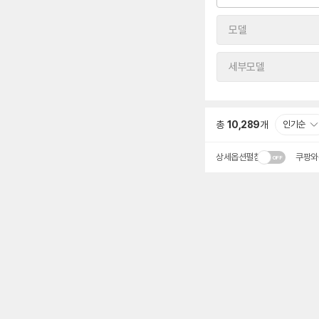
모델
세부모델
총
10,289
개
인기순
상세옵션펼침
쿠팡와