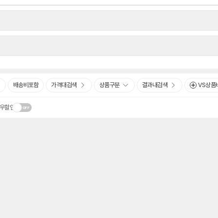
배송비포함
가격대검색
상품구분
결과내검색
VS상품
우할인