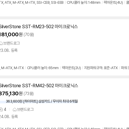
 ATX, M-ATX, M-ITX, SSI-CEB, SSI-EEB
/
CPU쿨러 높이: 148mm
/
랙마운트(4U)
/
쿨
SilverStone SST-RM23-502 마이크로닉스
181,000
원
(70몰)
브랜드로그
23.08. 등록
M-ATX, M-ITX
/
CPU쿨러 높이: 65mm
/
랙마운트(2U)
/
지원파워규격: 표준-ATX
/
파워 
SilverStone SST-RM42-502 마이크로닉스
375,130
원
(73몰)
363,600원 [하이마트] 삼성카드 / 무이자 최대 6개월
4
브랜드로그
상
24.08. 등록
품
의
견