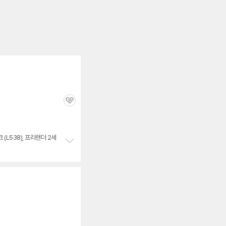
관
심
(L538), 프리랜더 2세
정
보
펼
치
기