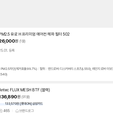
PM2.5 유로 H 프리미엄 에어컨 헤파 필터 502
26,000
원
(1몰)
25.01. 등록
PM2.5차단(제거효율:99.7%)
/
탈취
/
랜드로버: 디스커버리 스포츠(L550), 레인지 로버 이보크 
X540)
Antec FLUX MESH BTF (블랙)
136,890
원
(91몰)
133,570원 [롯데ON] 삼성카드
465
브랜드로그
상