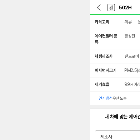
뒤
다
본문 바로가기
다
로
나
나
가
와
와
상
기
메
카테고리
의류
세
인
검
색
에어컨필터 종
활성탄
류
차량제조사
랜드로버
미세먼지크기
PM2.5
제거효율
99%이
인기 옵션
우선 노출
내 차에 맞는 에어
제조사