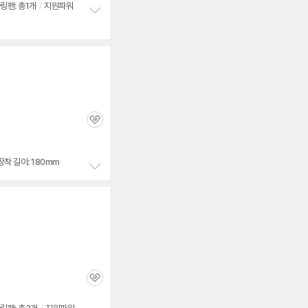
링팬: 총1개
/
지원파워
정
보
펼
치
기
관
심
장착 길이: 180mm
정
보
펼
치
기
관
심