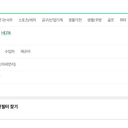
문구/사무
스포츠/레저
공구/산업기계
생활가전
생활/주방
골프
취미
HEPA
수입차
재규어
(초미세먼지)
상
컨필터 찾기