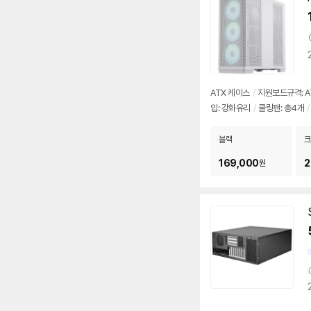
ATX 케이스
/
지원보드규격: ATX
입: 강화유리
/
쿨링팬: 총4개
/
블랙
크
169,000
2
원