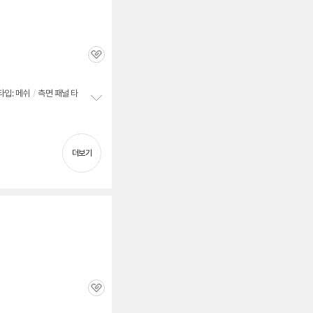
치
기
관
심
타입: 메쉬
/
측면 패널 타
정
보
펼
치
더보기
기
관
심