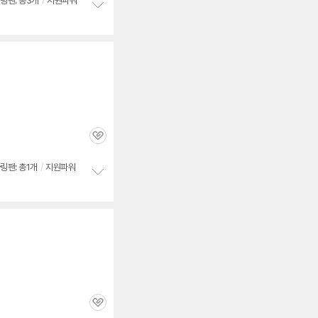
링팬: 총3개
/
지원파워
정
보
펼
치
기
관
심
링팬: 총1개
/
지원파워
정
보
펼
치
기
관