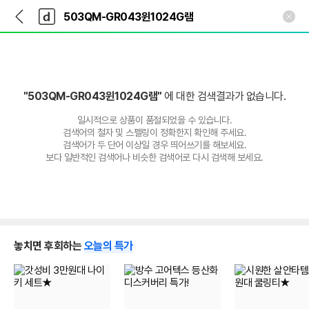
뒤
다
본문 바로가기
다
로
나
나
가
와
와
기
메
인
"503QM-GR043윈1024G램"
에 대한 검색결과가 없습니다.
일시적으로 상품이 품절되었을 수 있습니다.
검색어의 철자 및 스펠링이 정확한지 확인해 주세요.
검색어가 두 단어 이상일 경우 띄어쓰기를 해보세요.
보다 일반적인 검색어나 비슷한 검색어로 다시 검색해 보세요.
놓치면 후회하는
오늘의 특가