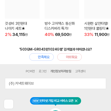
갓성비 3만원대
방수 고어텍스 등산화
시원한 살안타템!
나이키 세트★
디스커버리 특가!
1만원대 쿨링티★
2%
34,115
40%
69,500
33%
11,900
원
원
원
'503QM-GR043윈1024G램' 검색결과 어떠셨나요?
만족해요
아쉬워요
PC버전
로그인
개인정보처리방침
고객센터
(주) 커넥트웨이브
인터넷 가입 비교 서비스 오픈
NEW
닫기
이
전