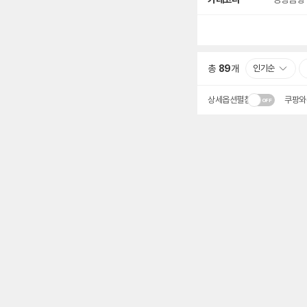
세
검
색
총
89
개
인기순
상세옵션펼침
쿠팡와