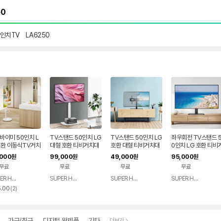
0인치TV
LA6250
바이미 50인치 L
TV스탠드 50인치 LG
TV스탠드 50인치 LG
좌우회전 TV스탠드 
호환 이동식TV거치
대형 호환 티비거치대
호환 대형 티비거치대
0인치 LG 호환 티비
0LA6650 50L
50LB5650 50LB5
50LB5650 50LB5
치대 50LA6250 50
,000
99,000
49,000
95,000
원
원
원
원
50 50LA6230
600 50LA6650 50
600 50LA6650 50
LA6230 50LA620
무료
무료
무료
무료
A6205 50LA6
LA6250 50LA623
LA6250 50LA623
5 50LA6200
0
0
0
SUPER HERO
SUPER HERO
SUPER HERO
SUPER HERO
네이버
네이버
네이버
네이버
리
페이
페이
페이
페이
5.00
(
2
)
뷰
수
가구/침구
디지털 완제품
기타
더보기