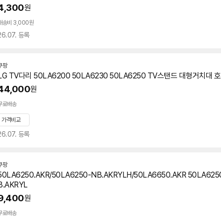
버
4,300
원
페
이
배송비 3,000원
26.07. 등록
쿠팡
LG TV다리 50LA6200 50LA6230
50LA6250
TV스탠드 대형거치대 
44,000
원
무료배송
가격비교
26.07. 등록
쿠팡
50LA6250.AKR/50LA6250-NB.AKRYLH/50LA6650.AKR 50LA625
B.AKRYL
9,400
원
무료배송