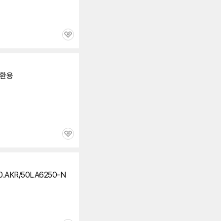
관
심
호환용
관
심
0.AKR/50LA6250-N