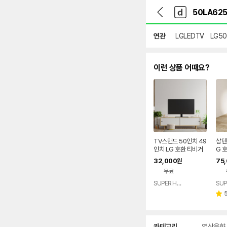
뒤
다
본문 바로가기
다
로
나
나
가
와
와
기
메
연관
LGLEDTV
LG5
인
이런 상품 어때요?
TV스탠드 50인치 49
삼텐
인치 LG 호환 티비거
G 
치대 50LA6250 50
대 5
32,000
75
원
LA6230 50LA620
A62
무료
5 50LA6200 49UX
50L
340C 49UW340C
20
SUPER HERO
네이버
페이
별
점
상
카테고리
영상음향