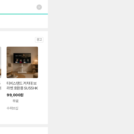
광고
5
티비스탠드 거치대 브
거
라켓 호환용 SU55HK
UN50MU6300FXK
99,000
원
R 50LA6250 50LA
무료
6230 UN50H6550
AF
수퍼브샵
네이버
페이