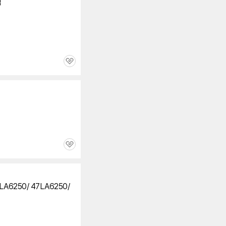
랙
관
심
관
심
세부정보 열기/접기
LA6250
/ 47LA6250/