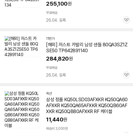
255,100
원
무료배송
26.04. 등록
관
심
11번가
[해외] 저스트 카발리 남성 샌들 80QA3SZ1Z
SE50 TP642891140
284,820
원
무료배송
26.04. 등록
관
심
옥션
삼성 정품 KQ50LSD03AFXKR KQ50QA60
AFXKR KQ50QA65AFXKR KQ50QB60AF
XKR KQ50QB80AFXKR RF 케이블
11,440
원
배송비 3,000원