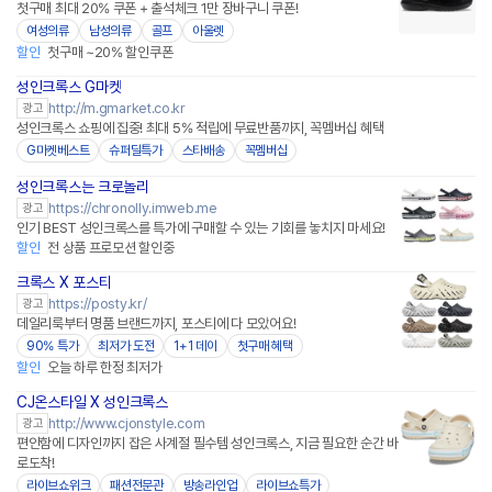
첫구매 최대 20% 쿠폰 + 출석체크 1만 장바구니 쿠폰!
여성의류
남성의류
골프
아울렛
할인
첫구매 ~20% 할인쿠폰
성인크록스 G마켓
http://m.gmarket.co.kr
광고
성인크록스 쇼핑에 집중! 최대 5% 적립에 무료반품까지, 꼭멤버십 혜택
G마켓베스트
슈퍼딜특가
스타배송
꼭멤버십
성인크록스는 크로놀리
https://chronolly.imweb.me
광고
인기 BEST 성인크록스를 특가에 구매할 수 있는 기회를 놓치지 마세요!
할인
전 상품 프로모션 할인중
크록스 X 포스티
https://posty.kr/
광고
데일리룩부터 명품 브랜드까지, 포스티에 다 모았어요!
90% 특가
최저가 도전
1+1 데이
첫구매 혜택
할인
오늘 하루 한정 최저가
CJ온스타일 X 성인크록스
네이버페이
http://www.cjonstyle.com
광고
편안함에 디자인까지 잡은 사계절 필수템 성인크록스, 지금 필요한 순간 바
로도착!
라이브쇼위크
패션전문관
방송라인업
라이브쇼특가