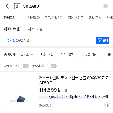
뒤
다
본문 바로가기
다
로
나
나
가
와
와
상
기
메
카테고리
패션잡화
공구/산업기계
자동차 용품
생활/주방
영상
세
인
검
색
제조사/브랜드
저스트카발리
인기 옵션
우선 노출
필터
총
60
개
인기순
배송비포함
가격대검색
상품구분
결과
상세옵션펼침
쿠팡와우할인
설치 환경·지역에 따라
저스트카발리 로고 프린트 샌들 80QA3SZ1Z
닫
배송·설치비가 달라집니다.
SE50 T
기
114,899
원
(6몰)
106,857원 [이마트몰] 삼성카드 / 무이자 최대 3개월
26.02. 등록
관
심