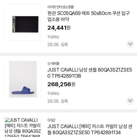
이마트인터넷쇼핑몰
현관 SC05QA69 매트 50x80cm 쿠션 입구
업소용 바닥
24,441
원
무료배송
26.06. 등록
관
심
신세계몰
JUST CAVALLI 남성 샌들 80QA3SZ1ZSE5
0 TP642891138
268,256
원
무료배송
26.06. 등록
관
심
GS샵
JUST CAVALLI [해외] 저스트 카발리 남성 샌
들 80QA3SZ1ZSE50 TP642891134