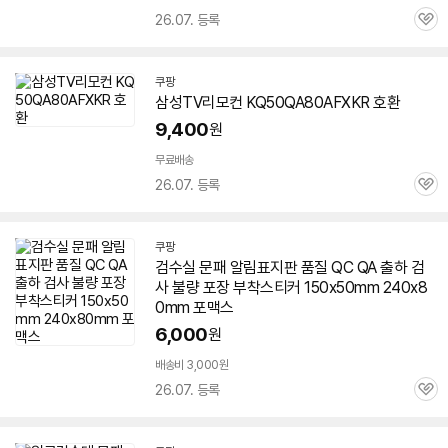
26.07. 등록
관
심
쿠팡
삼성TV리모컨 KQ50QA80AFXKR 호환
9,400
원
무료배송
26.07. 등록
관
심
쿠팡
검수실 문패 알림표지판 품질 QC QA 출하 검
사 불량 포장 부착스티커 150x50mm 240x8
0mm 포맥스
6,000
원
배송비 3,000원
26.07. 등록
관
심