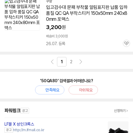
쿠팡
입고검수대 문패 부착물 알림표지판 납품 입하
품질 QC QA 부착스티커 150x50mm 240x8
0mm 포맥스
3,200
원
배송비 3,000원
26.07. 등록
관
심
1
2
'50QA80' 검색결과 어떠셨나요?
만족해요
아쉬워요
파워링크
광고
신청하기
LF몰 X 성인크록스
http://m.lfmall.co.kr
광고