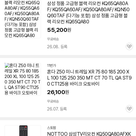
삼성 정품 고급형 블랙 리모컨 KQ65QA80A
F/ KQ55QA60AF/ KQ50QA80AF/ KQN50
Q60TAF (다기능 포함) 삼성 정품 고급형 블
랙 리모컨 KQ65QA80
55,200
원
무료배송
26.08. 등록
관
심
11번가
혼다 Z50 미니 트레일 XR 75 80 185 200 X
L 100 125 250 350 MT CT 70 TL QA ST9
0 CT125용 바이크 오토바이
26,100
원
무료배송
26.07. 등록
관
심
스토팜
네
NOTTOO 삼성TV리모컨 KQ50QA80AFXK
이