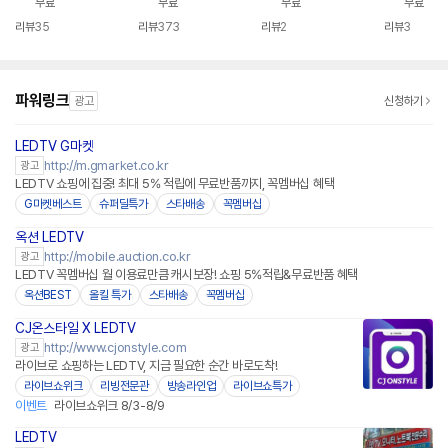
무료
무료
무료
무료
형
형 비즈니스 TV
소바이미
리뷰
35
리뷰
373
리뷰
2
리뷰
3
파워링크
광고
신청하기
LEDTV G마켓
http://m.gmarket.co.kr
광고
LEDTV 쇼핑에 집중! 최대 5% 적립에 무료반품까지, 꼭멤버십 혜택
G마켓베스트
슈퍼딜특가
스타배송
꼭멤버십
옥션 LEDTV
http://mobile.auction.co.kr
광고
LEDTV 꼭멤버십 월 이용료만큼 캐시보장! 쇼핑 5%적립&무료반품 혜택
옥션BEST
올킬 특가
스타배송
꼭멤버십
CJ온스타일 X LEDTV
네이버페이
http://www.cjonstyle.com
광고
라이브로 쇼핑하는 LEDTV, 지금 필요한 순간 바로도착!
라이브쇼위크
리빙전문관
방송라인업
라이브쇼특가
이벤트
라이브쇼위크 8/3-8/9
LEDTV