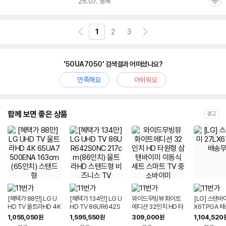
26.07. 등록
관
심
1
2
3
'50UA7050' 검색결과 어떠셨나요?
만족해요
아쉬워요
함께 보면 좋은 상품
광고
[혜택가 88만] LG U
[혜택가 134만] LG U
와이드무빙뷰 화이트
[LG] 스탠바
HD TV 울트라HD 4K
HD TV 86UR642S
에디션 32인치 HD 타
X6TPGA 
65UA7500ENA 16
0NC 217cm(86인
원형 삼탠바이미 이동
1,055,050
1,595,550
309,000
1,104,520
원
원
원
3cm(65인치) 스탠드
치) 울트라HD 스탠드
식 세트 스마트 TV 중