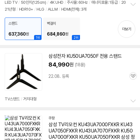
견
리
LED TV
/
50인치(125cm)
/
4K UHD
/
주사율: 60Hz
/
에너지효율: 1등급
/
20
뷰
21년형
/
HDR10+
/
HLG
/
ALLM
/
HDMI(전체): 3개
정
보
펼
스탠드
벽걸이
치
더보기
기
637,360
684,860
원
원
1위
2위
삼성전자 KU50UA7050F 전용 스탠드
84,990
원
(18몰)
22.08. 등록
관
심
TV스탠드
/
거치대형
정
보
쿠팡
펼
삼성 TV리모컨 KU43UA7000FXKR KU43
치
기
UA7050FXKR KU43UA7070FXKR KU50
UA7000FXKR KU50UA7050FXKR 삼성 정