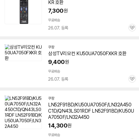
KR 호환
버
페
7,300
원
이
무료배송
26.07. 등록
관
심
쿠팡
삼성TV리모컨 KU50UA7050FXKR 호환
9,400
원
무료배송
26.07. 등록
관
심
쿠팡
LN52F91BD/KU50UA7050F/LN32A450
C1D/QN43LS01RDF LN52F91BD/KU50U
A7050F/LN32A450
14,300
원
무료배송