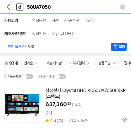
뒤
다
본문 바로가기
다
로
나
나
가
와
와
상
기
메
카테고리
영상음향
식품
가구/침구
더보기
세
인
검
색
제조사/브랜드
삼성전자
Crystal UHD
인기 옵션
우선 노출
필터
총
93
개
인기순
배송비포함
가격대검색
상품구분
결과
상세옵션펼침
쿠팡와우할인
설치 환경·지역에 따라
삼성전자 Crystal UHD KU50UA7050FXKR
닫
배송·설치비가 달라집니다.
(스탠드)
기
637,360
원
(16몰)
1
상
상
4.6
(
22)
21.05. 등록
품
관
별
의
품
심
점