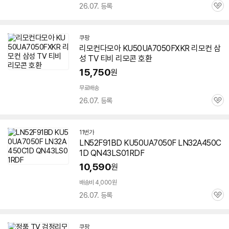
26.07. 등록
관
심
쿠팡
리모컨다모아 KU50UA7050FXKR 리모컨 삼
성 TV 티비 리모콘 호환
15,750
원
무료배송
26.07. 등록
관
심
11번가
LN52F91BD KU50UA7050F LN32A450C
1D QN43LS01RDF
10,590
원
배송비 4,000원
26.07. 등록
관
심
쿠팡