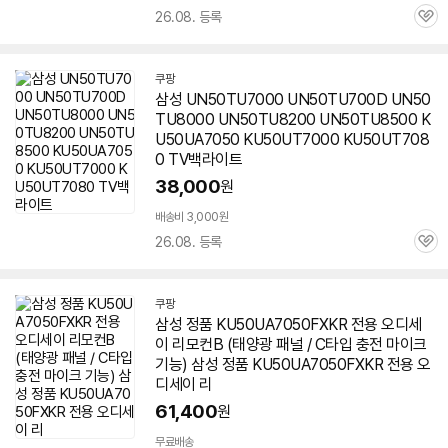
26.08. 등록
관
심
쿠팡
삼성 UN50TU7000 UN50TU700D UN50
TU8000 UN50TU8200 UN50TU8500 K
U50UA7050 KU50UT7000 KU50UT708
0 TV백라이트
38,000
원
배송비 3,000원
세부정보 열기/접기
26.08. 등록
관
심
쿠팡
삼성 정품 KU50UA7050FXKR 전용 오디세
이 리모컨B (태양광 패널 / C타입 충전 마이크
기능) 삼성 정품 KU50UA7050FXKR 전용 오
디세이 리
61,400
원
무료배송