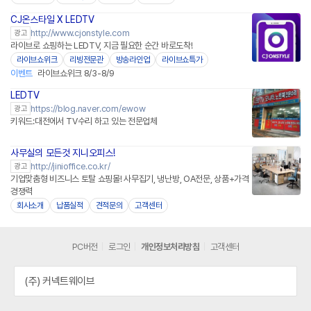
CJ온스타일 X LEDTV
네이버페이
http://www.cjonstyle.com
광고
라이브로 쇼핑하는 LEDTV, 지금 필요한 순간 바로도착!
라이브쇼위크
리빙전문관
방송라인업
라이브쇼특가
이벤트
라이브쇼위크 8/3-8/9
LEDTV
https://blog.naver.com/ewow
광고
키워드:대전에서 TV수리 하고 있는 전문업체
사무실의 모든것 지니오피스!
http://jinioffice.co.kr/
광고
기업맞춤형 비즈니스 토탈 쇼핑몰! 사무집기, 냉난방, OA전문, 상품+가격
경쟁력
회사소개
납품실적
견적문의
고객센터
PC버전
로그인
개인정보처리방침
고객센터
(주) 커넥트웨이브