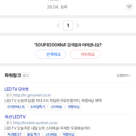
26.04. 등록
관
심
1
'50UP8300KNA' 검색결과 어떠셨나요?
만족해요
아쉬워요
파워링크
광고
신청하기
LEDTV G마켓
http://m.gmarket.co.kr
광고
LEDTV 쇼핑에 집중! 최대 5% 적립에 무료반품까지, 꼭멤버십 혜택
G마켓베스트
슈퍼딜특가
스타배송
꼭멤버십
옥션 LEDTV
http://mobile.auction.co.kr
광고
LEDTV 오늘주문 내일 도착 스타배송! 무제한 무료배송까지
옥션BEST
올킬 특가
스타배송
꼭멤버십