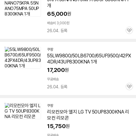
개
65,000
원
배송비 3,000원
26.04. 등록
관
심
쿠팡
55LW9800/50LB6700/65UF9500/42PX
4DR/43UP8300KNA 1개
17,200
원
무료배송
26.04. 등록
관
심
쿠팡
리모컨모아 엘지 LG TV
50UP8300KNA
리
모컨 리모콘
15,750
원
무료배송