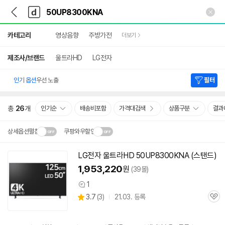
뒤
다
본문 바로가기
다
로
나
나
가
와
와
상
기
메
카테고리
영상음향
주방가전
더보기
세
인
검
색
제조사/브랜드
울트라HD
LG전자
인기 옵션
우선 노출
필터
총
26
개
인기순
배송비포함
가격대검색
상품구분
결과
상세옵션펼침
쿠팡와우할인
설치 환경·지역에 따라
LG전자 울트라HD
50UP8300KNA
(스탠드)
닫
배송·설치비가 달라집니다.
1,953,220
원
(39몰)
기
1
상
상
3.7
(
3)
21.03. 등록
품
관
별
의
품
심
점
견
리