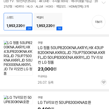
LED TV
/
50인치(125cm)
/
4K UHD
/
주사율: 60Hz
/
에너지효율: 1등급
/
20
뷰
21년형
/
HDR10
/
HLG
/
ALLM
/
HGIG
/
게임모드
/
HDMI(전체): 3개
정
보
펼
스탠드
벽걸이
치
더보기
기
1,953,220
1,953,220
원
원
2위
1위
쿠팡
LG 정품 50UP8200KNA.AKRYLHX 43UP
8200KNA.KKRGLJD 75UP7500KNA.KKR
FLJD 50UP8300ENA.KKRYLJD TV 리모
컨 LG 정품
23,000
원
무료배송
26.07. 등록
관
심
쿠팡
LG TV리모컨
50UP8300KNA
호환