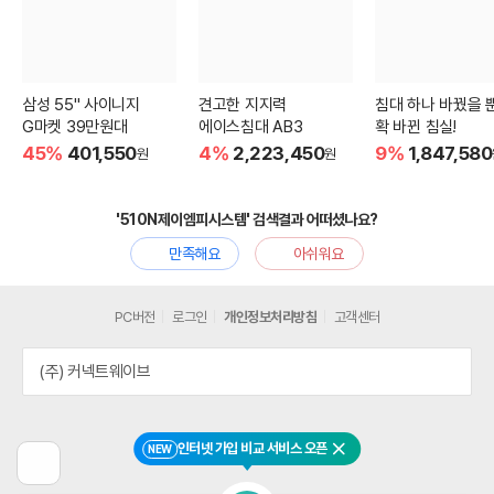
삼성 55" 사이니지
견고한 지지력
침대 하나 바꿨을 
G마켓 39만원대
에이스침대 AB3
확 바뀐 침실!
45%
401,550
4%
2,223,450
9%
1,847,580
원
원
'510N제이엠피시스템' 검색결과 어떠셨나요?
만족해요
아쉬워요
PC버전
로그인
개인정보처리방침
고객센터
(주) 커넥트웨이브
인터넷 가입 비교 서비스 오픈
NEW
닫기
이
전